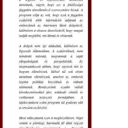
tartottunk, vagyis hogy ezt a felelősséget 
független tényellenőrző szervezetekre bíztuk.
A 
program célja az volt, hogy ezek a független 
szakértők több információt adjanak az 
embereknek az interneten látott dolgokról, 
különösen a vírusos átverésekről, hogy maguk 
tudják megítélni, mit látnak és olvasnak.
A dolgok nem így alakultak, különösen az 
Egyesült Államokban.
A szakértőknek, mint 
mindenki másnak, megvannak a saját 
elfogultságaik és perspektíváik.
Ez 
megmutatkozott abban, hogy egyesek mit és 
hogyan ellenőriztek.
Idővel túl sok olyan 
tartalmat ellenőriztek, amelyet az emberek 
legitim politikai beszédnek és vitának 
tekintettek.
Rendszerünk ezután valódi 
következményekkel járt, tolakodó címkék és 
csökkentett terjesztés formájában.
A 
tájékoztatásra szánt program túl gyakran vált 
a cenzúra eszközévé.
Most változtatunk ezen a megközelítésen.
Véget 
vetünk a jelenlegi, harmadik fél által végzett 