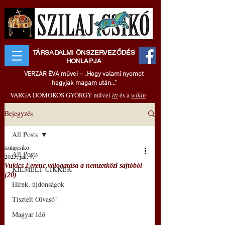
TÁRSADALMI ÖNSZERVEZŐDÉS
HONLAPJA
VERZÁR ÉVA művei – „Hogy valami nyomot
hagyjak magam után..."
VARGA DOMOKOS GYÖRGY művei
itt
és a
wikin
Bejegyzés
All Posts
szilajcsiko
All Posts
2025. jan. 9.
Vukics Ferenc válogatása a nemzetközi sajtóból
KIEMELT CIKKEK
(20)
Hírek, újdonságok
Tisztelt Olvasó!
Magyar Idő