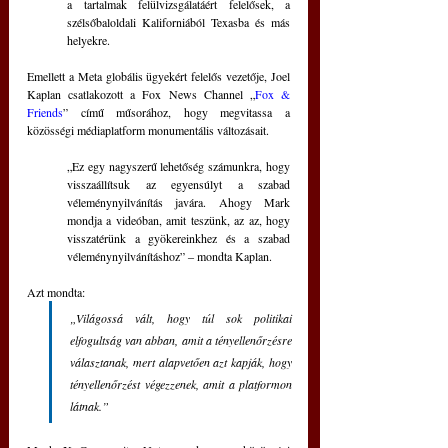
a tartalmak felülvizsgálatáért felelősek, a 
szélsőbaloldali Kaliforniából Texasba és más 
helyekre.
Emellett a Meta globális ügyekért felelős vezetője, Joel 
Kaplan csatlakozott a Fox News Channel „
Fox & 
Friends
” című műsorához, hogy megvitassa a 
közösségi médiaplatform monumentális változásait.
„Ez egy nagyszerű lehetőség számunkra, hogy 
visszaállítsuk az egyensúlyt a szabad 
véleménynyilvánítás javára. Ahogy Mark 
mondja a videóban, amit teszünk, az az, hogy 
visszatérünk a gyökereinkhez és a szabad 
véleménynyilvánításhoz” ‒ mondta Kaplan.
Azt mondta: 
„Világossá vált, hogy túl sok politikai 
elfogultság van abban, amit a tényellenőrzésre 
választanak, mert alapvetően azt kapják, hogy 
tényellenőrzést végezzenek, amit a platformon 
látnak.”