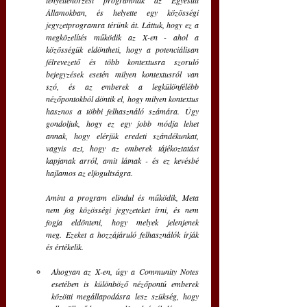
tényellenőrzési programnak az Egyesült 
Államokban, és helyette egy közösségi 
jegyzetprogramra térünk át.
Láttuk, hogy ez a 
megközelítés működik az X-en - ahol a 
közösségük eldöntheti, hogy a potenciálisan 
félrevezető és több kontextusra szoruló 
bejegyzések esetén milyen kontextusról van 
szó, és az emberek a legkülönfélébb 
nézőpontokból döntik el, hogy milyen kontextus 
hasznos a többi felhasználó számára.
Úgy 
gondoljuk, hogy ez egy jobb módja lehet 
annak, hogy elérjük eredeti szándékunkat, 
vagyis azt, hogy az emberek tájékoztatást 
kapjanak arról, amit látnak - és ez kevésbé 
hajlamos az elfogultságra.
Amint a program elindul és működik, Meta 
nem fog közösségi jegyzeteket írni, és nem 
fogja eldönteni, hogy melyek jelenjenek 
meg.
Ezeket a hozzájáruló felhasználók írják 
és értékelik.
Ahogyan az X-en, úgy a Community Notes 
esetében is különböző nézőpontú emberek 
közötti megállapodásra lesz szükség, hogy 