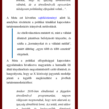
anélkül, hogy az igazság döntőbíróivá 
válnánk, de a tényellenőrzők egyszerűen 
túlságosan politikailag elfogultak voltak...”.
A Meta ezt követően 
sajtóközleményt
 adott ki, 
amelyben részletezte a politikai témákkal kapcsolatos 
tartalommoderációs irányelvek módosítását. 
Az elnökválasztásra mutatott rá, mint a vállalat 
döntését jelentősen befolyásoló tényezőre, és 
szidta a „kormányokat és a vállalati médiát”, 
amiért állítólag „egyre több és több cenzúrát” 
sürgetnek. 
A Meta a politikai elfogultsággal kapcsolatos 
aggodalmakra hivatkozva magyarázta a harmadik fél 
általi tényellenőrzés megszüntetéséről szóló döntését, és 
hangsúlyozta, hogy az X közösségi jegyzetek modellje 
jelenti a legjobb megközelítést a jövőbeli 
tartalommoderációhoz:
Amikor 2016-ban elindítottuk a független 
tényellenőrző programunkat, nagyon 
világosan megmondtuk, hogy nem akarunk az 
igazság döntőbírái lenni.
Azt tettük, amit akkor 
a legjobb és legésszerűbb döntésnek 