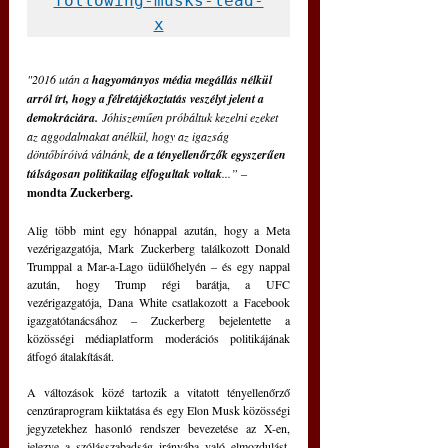
following-musks-lead-
x
"2016 után a 
hagyományos média megállás nélkül 
arról írt, hogy a félretájékoztatás veszélyt jelent a 
demokráciára.
Jóhiszeműen próbáltuk kezelni ezeket 
az aggodalmakat anélkül, hogy az igazság 
döntőbíróivá válnánk, 
de a tényellenőrzők egyszerűen 
túlságosan politikailag elfogultak voltak
...” 
‒
mondta Zuckerberg.
Alig több mint egy hónappal azután, hogy a Meta 
vezérigazgatója, Mark Zuckerberg találkozott Donald 
Trumppal a Mar-a-Lago üdülőhelyén ‒ és egy nappal 
azután, hogy Trump régi barátja, a UFC 
vezérigazgatója, Dana White csatlakozott a Facebook 
igazgatótanácsához ‒ Zuckerberg bejelentette a 
közösségi médiaplatform moderációs politikájának 
átfogó átalakítását. 
A változások közé tartozik a vitatott tényellenőrző 
cenzúraprogram kiiktatása és egy Elon Musk közösségi 
jegyzetekhez hasonló rendszer bevezetése az X-en, 
jelezve a szólásszabadság irányába való elmozdulást, 