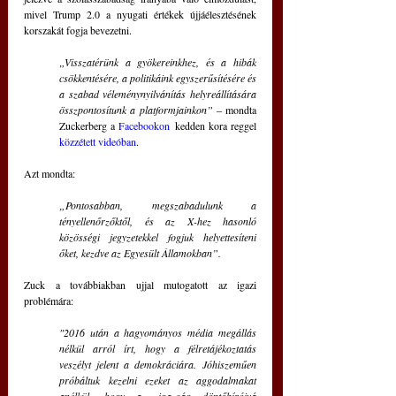
mivel Trump 2.0 a nyugati értékek újjáélesztésének 
korszakát fogja bevezetni.
„Visszatérünk a gyökereinkhez, és a hibák 
csökkentésére, a politikáink egyszerűsítésére és 
a szabad véleménynyilvánítás helyreállítására 
összpontosítunk a platformjainkon”
 ‒ mondta 
Zuckerberg a 
Facebookon
 kedden kora reggel 
közzétett videóban
.
Azt mondta: 
„Pontosabban, megszabadulunk a 
tényellenőrzőktől, és az X-hez hasonló 
közösségi jegyzetekkel fogjuk helyettesíteni 
őket, kezdve az Egyesült Államokban”.
Zuck a továbbiakban ujjal mutogatott az igazi 
problémára:
"2016 után a hagyományos média megállás 
nélkül arról írt, hogy a félretájékoztatás 
veszélyt jelent a demokráciára.
Jóhiszeműen 
próbáltuk kezelni ezeket az aggodalmakat 