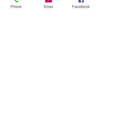
Phone
Email
Facebook
Friss bejegyzések
Az összes megtekintése