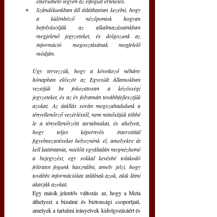
elkerülhető legyen az elfogult értékelés.
Szándékunkban áll átláthatóan kezelni, hogy 
a különböző nézőpontok hogyan 
befolyásolják az alkalmazásainkban 
megjelenő jegyzeteket, és dolgozunk az 
információ megosztásának megfelelő 
módján.
Úgy tervezzük, hogy a következő néhány 
hónapban először az Egyesült Államokban 
vezetjük be fokozatosan a közösségi 
jegyzeteket, és az év folyamán továbbfejlesztjük 
azokat.
Az átállás során megszabadulunk a 
tényellenőrző vezérléstől, nem minősítjük többé 
le a tényellenőrzött tartalmakat, és ahelyett, 
hogy teljes képernyős interstitial 
figyelmeztetéseket helyeznénk el, amelyekre át 
kell kattintania, mielőtt egyáltalán megnézhetné 
a bejegyzést, egy sokkal kevésbé tolakodó 
feliratot fogunk használni, amely jelzi, hogy 
további információkat találnak azok, akik látni 
akarják azokat.
Egy másik jelentős változás az, hogy a Meta 
áthelyezi a bizalmi és biztonsági csoportjait, 
amelyek a tartalmi irányelvek kidolgozásáért és 