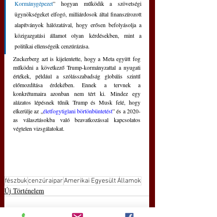
Kormánygépezet
” hogyan működik a szövetségi 
ügynökségeket elfogó, milliárdosok által finanszírozott 
alapítványok hálózatával, hogy erősen befolyásolja a 
közigazgatási államot olyan kérdésekben, mint a 
politikai ellenségeik cenzúrázása.
Zuckerberg azt is kijelentette, hogy a Meta együtt fog 
működni a következő Trump-kormányzattal a nyugati 
értékek, például a szólásszabadság globális szintű 
előmozdítása érdekében. Ennek a tervnek a 
konkrétumaira azonban nem tért ki. Mindez egy 
alázatos lépésnek tűnik Trump és Musk felé, hogy 
elkerülje az „
életfogytiglani börtönbüntetést
” és a 2020-
as választásokba való beavatkozással kapcsolatos 
végtelen vizsgálatokat.
fészbuk
cenzúraipar
Amerikai Egyesült Államok
Új Történelem