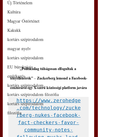
Új Történelem
Kultúra
Magyar Őstörténet
Kakukk
kortárs szépirodalom
magyar nyelv
kortárs szépirodalom
EU bürokrácia
„Politikailag túlságosan elfogultak a 
emlékezés
tényellenőrök” 
‒
 Zuckerberg lemond a Facebook-
kortárs szépirodalom
cenzúráról egy X-szerű közösségi platform javára
kortárs szépirodalom filozófia
https://www.zerohedge
kortárs szépirodalom
.com/technology/zucke
filozófia
rberg-nukes-facebook-
fact-checkers-favor-
community-notes-