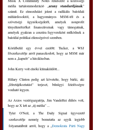
Musk X Community Notes rendszere a közösségi 
média tartalommoderáció „
arany standardjának
” 
számít. Ez elmozdulást jelent a radikális baloldali 
milliárdosoktól, a hagyományos MSM-től és a 
szövetségi ügynökségektől, amelyek nonprofit 
tényellenőrzőket finanszíroznak vagy támogatnak, 
amelyek gyakran a cenzúra fegyvereként működnek a 
baloldal politikai ellenségeivel szemben.
Körülbelül egy évvel ezelőtt: Tucker, a WSJ 
főszerkesztője arról panaszkodott, hogy az MSM már 
nem a „kapuőr” a hírciklusban.
John Kerry volt elnöki klímaküldött...
Hillary Clinton pedig azt követelte, hogy bárki, aki 
„félretájékoztatást” terjeszt, bűnügyi felelősségre 
vonható legyen.
Az Axios vezérigazgatója, Jim VandeHei dühös volt, 
hogy az X lett az „új média” ...
Tyler O'Neil, a The Daily Signal ügyvezető 
szerkesztője nemrég bemutatta az egyik legjobb 
folyamatábrát arról, hogy a „
Demokrata Párti Nagy 