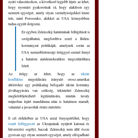
nyári választásokon, a következő legjobb lépés az lehet, 
hogy nyomást gyakorolnak rá, hogy alakítson egy 
nemzeti egységet, amely olyan személyiségekkel lenne 
tele, mint Porosenko, akikkel az USA könnyebben 
tudna együtt dolgozni. 
Ez egyben Zelenszkij hatalmának felhígítását is 
szolgálhatná, megfordítva ezzel a Biden-
kormányzat politikáját, amelynek során az 
USA nemzetbiztonsági ürüggyel szemet hunyt 
a hatalom antidemokratikus megszilárdítása 
felett.
Az ürügy az lehet, hogy az 
ukrán 
konfliktus
 megoldására irányuló orosz-amerikai 
áttöréshez egy politikailag befogadó ukrán kormány 
jóváhagyására van szükség, tekintettel Zelenszkij 
megkérdőjelezhető legitimitására, miután tavaly 
májusban lejárt mandátuma után is hatalmon maradt, 
valamint a javasoltak óriási méretére.
E cél érdekében az USA azzal fenyegetőzhet, hogy 
ismét felfüggeszti
 az Ukrajnának nyújtott katonai és 
hírszerzési segélyt, hacsak Zelenszkij nem állít össze 
gyorsan egy olyan nemzeti egységet, amely elfogadható 