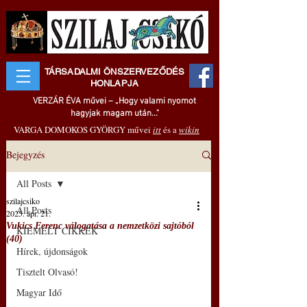
TÁRSADALMI ÖNSZERVEZŐDÉS
HONLAPJA
VERZÁR ÉVA művei – „Hogy valami nyomot
hagyjak magam után..."
VARGA DOMOKOS GYÖRGY művei
itt
és a
wikin
Bejegyzés
All Posts
szilajcsiko
All Posts
2025. ápr. 21.
Vukics Ferenc válogatása a nemzetközi sajtóból
KIEMELT CIKKEK
(40)
Hírek, újdonságok
Tisztelt Olvasó!
Magyar Idő