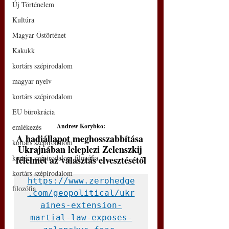
Új Történelem
Kultúra
Magyar Őstörténet
Kakukk
kortárs szépirodalom
magyar nyelv
kortárs szépirodalom
EU bürokrácia
Andrew Korybko:
emlékezés
A hadiállapot meghosszabbítása 
kortárs szépirodalom
Ukrajnában leleplezi Zelenszkij 
kortárs szépirodalom filozófia
félelmét az választás elvesztésétől
kortárs szépirodalom
https://www.zerohedge
filozófia
.com/geopolitical/ukr
aines-extension-
martial-law-exposes-