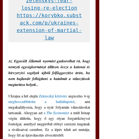
zelenskys-fear-
losing-re-election
https://korybko.subst
ack.com/p/ukraines-
extension-of-martial-
law
Az Egyesült Államok nyomást gyakorolhat rá, hogy 
nemzeti egységkormányt állítson össze a katonai és 
hírszerzési segélyek újbóli felfüggesztése árán, ha 
nem hajlandó felhígítani a hatalmát a választások 
megtartása helyett...
Ukrajna a hét elején 
Zelenszkij kérésére
 augusztus 6-ig 
meghosszabbította a hadiállapotot
, ami 
megakadályozza, hogy a nyár folyamán választásokat 
tartsanak. Ahogyan azt 
a The Economist
 a múlt hónap 
végén állította, hogy ő egy olyan forgatókönyvet 
fontolgat, amellyel megpróbál előnyt szerezni magának 
a riválisaival szemben. Ez a lépés tehát azt mutatja, 
hogy fél az újraválasztás elvesztésétől. 