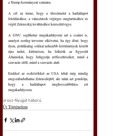
a Trump-kormányzat számára.
A cél az lenne, hogy a tűzszünetet a hadiállapot 
feloldásához, a választások végleges megtartásához és 
végül Zelenszkij leváltásához keresztülvigye.
A GNU segíthetne megakadályozni azt a csalást is, 
amelyet esetleg tervezne elkövetni, ha úgy dönt, hogy 
ilyen, politikailag sokkal nehezebb körülmények között 
újra indul, különösen, ha felkérik az Egyesült 
Államokat, hogy felügyelje erőfeszítéseiket, mind a 
szavazás előtt, mind a szavazás alatt.
Ezekkel az eszközökkel az USA tehát még mindig 
megszabadulhatna Zelenszkijtől, aki talán azt gondolja, 
hogy a hadiállapot meghosszabbítása ezt 
megakadályozza.
orosz-Nyugat háború
Új Történelem