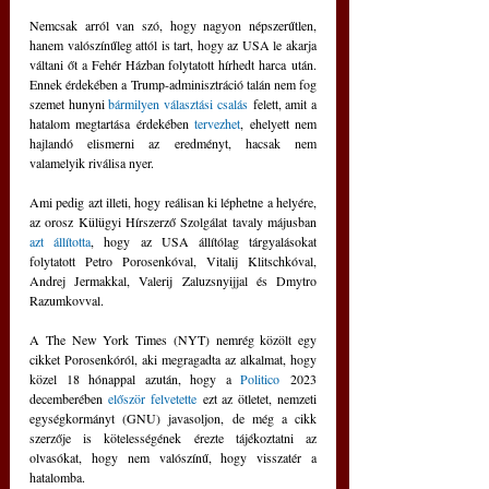
Nemcsak arról van szó, hogy nagyon népszerűtlen, 
hanem valószínűleg attól is tart, hogy az USA le akarja 
váltani őt a Fehér Házban folytatott hírhedt harca után. 
Ennek érdekében a Trump-adminisztráció talán nem fog 
szemet hunyni 
bármilyen választási csalás
 felett, amit a 
hatalom megtartása érdekében 
tervezhet
, ehelyett nem 
hajlandó elismerni az eredményt, hacsak nem 
valamelyik riválisa nyer.
Ami pedig azt illeti, hogy reálisan ki léphetne a helyére, 
az orosz Külügyi Hírszerző Szolgálat tavaly májusban 
azt állította
, hogy az USA állítólag tárgyalásokat 
folytatott Petro Porosenkóval, Vitalij Klitschkóval, 
Andrej Jermakkal, Valerij Zaluzsnyijjal és Dmytro 
Razumkovval.
A The New York Times (NYT) nemrég közölt egy 
cikket Porosenkóról, aki megragadta az alkalmat, hogy 
közel 18 hónappal azután, hogy a 
Politico
 2023 
decemberében 
először felvetette
 ezt az ötletet, nemzeti 
egységkormányt (GNU) javasoljon, de még a cikk 
szerzője is kötelességének érezte tájékoztatni az 
olvasókat, hogy nem valószínű, hogy visszatér a 
hatalomba.