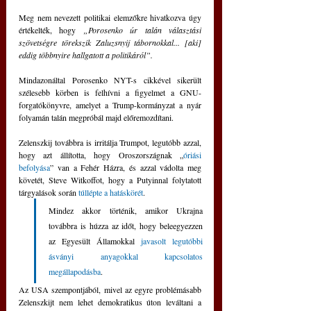
Meg nem nevezett politikai elemzőkre hivatkozva úgy 
értékelték, hogy 
„Porosenko úr talán választási 
szövetségre törekszik Zaluzsnyij tábornokkal... [aki] 
eddig többnyire hallgatott a politikáról”.
Mindazonáltal Porosenko NYT-s cikkével sikerült 
szélesebb körben is felhívni a figyelmet a GNU-
forgatókönyvre, amelyet a Trump-kormányzat a nyár 
folyamán talán megpróbál majd előremozdítani.
Zelenszkij továbbra is irritálja Trumpot, legutóbb azzal, 
hogy azt állította, hogy Oroszországnak „
óriási 
befolyása
” van a Fehér Házra, és azzal vádolta meg 
követét, Steve Witkoffot, hogy a Putyinnal folytatott 
tárgyalások során 
túllépte a hatáskörét
.
Mindez akkor történik, amikor Ukrajna 
továbbra is húzza az időt, hogy beleegyezzen 
az Egyesült Államokkal 
javasolt legutóbbi 
ásványi anyagokkal kapcsolatos 
megállapodásba
.
Az USA szempontjából, mivel az egyre problémásabb 
Zelenszkijt nem lehet demokratikus úton leváltani a 