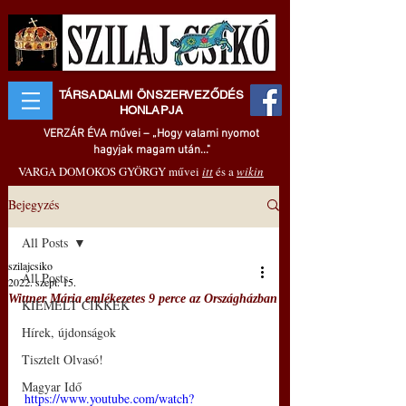
TÁRSADALMI ÖNSZERVEZŐDÉS
HONLAPJA
VERZÁR ÉVA művei – „Hogy valami nyomot
hagyjak magam után..."
VARGA DOMOKOS GYÖRGY művei
itt
és a
wikin
Bejegyzés
All Posts
szilajcsiko
All Posts
2022. szept. 15.
Wittner Mária emlékezetes 9 perce az Országházban
KIEMELT CIKKEK
Hírek, újdonságok
Tisztelt Olvasó!
Magyar Idő
https://www.youtube.com/watch?