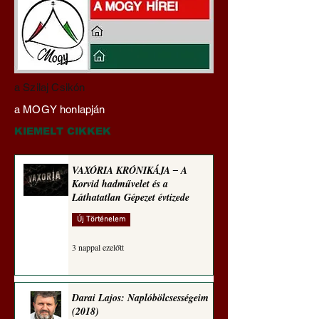
Pokol prof 4x ‒ Tiszás
Pokol prof: A HAZ
a Szilaj Csikón
szakértelem ‒ Háromféle
TŐKE AZ
a MOGY honlapján
módon közelít
RABLÓTŐKE? (Tal
egetrengető
Hedvig posztajánló
KIEMELT CIKKEK
zseninkhez (Tallián
Hedvig posztajánlója)
VAXÓRIA KRÓNIKÁJA ‒ A
Korvid hadművelet és a
Láthatatlan Gépezet évtizede
Új Történelem
3 nappal ezelőtt
Darai Lajos: Naplóbölcsességeim
(2018)