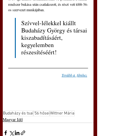
rendszer bukása után csatlakozott, és részt vett több 56-
os szervezet munkájában.
Szívvel-lélekkel kiállt 
Budaházy György és társai 
kiszabadításáért, 
kegyelemben 
részesítéséért!
Tovább a  filmhez
Budaházy és tsai
'56 hősei
Wittner Mária
Magyar Idő