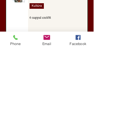
Kultúra
6 nappal ezelőtt
A Rothschildok és a Pentagon
Phone
Email
Facebook
bizalmas feljegyzése: „Hét ország
kiiktatása… Irán végleges
legyőzése”
Új Történelem
7 nappal ezelőtt
Geostratégiai dosszié: a háború,
amely megváltoztatta a hatalom
földrajzát (Laala Bechetoula
elemzése)
Új Történelem
júl. 29.