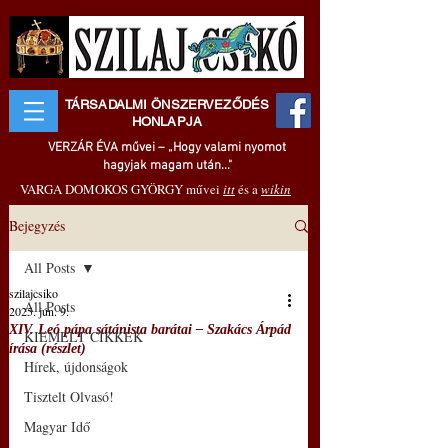
TÁRSADALMI ÖNSZERVEZŐDÉS
HONLAPJA
VERZÁR ÉVA művei – „Hogy valami nyomot
hagyjak magam után..."
VARGA DOMOKOS GYÖRGY művei
itt
és a
wikin
Bejegyzés
All Posts
szilajcsiko
All Posts
2025. jún. 9.
XIV. Leó pápa sátánista barátai – Szakács Árpád
KIEMELT CIKKEK
írása (részlet)
Hírek, újdonságok
Tisztelt Olvasó!
Magyar Idő