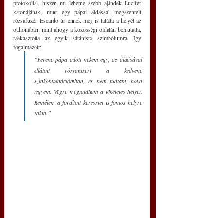
protokollal, hiszen mi lehetne szebb ajándék Lucifer 
katonájának, mint egy pápai áldással megszentelt 
rózsafüzér. Escardo úr ennek meg is találta a helyét az 
otthonában: mint ahogy a közösségi oldalán bemutatta, 
ráakasztotta az egyik sátánista szimbólumra. Így 
fogalmazott:
“Ferenc pápa adott nekem egy, az áldásával 
ellátott rózsafüzért a kedvenc 
színkombinációmban, és nem tudtam, hova 
tegyem. Végre megtaláltam a tökéletes helyet. 
Remélem a fordított keresztet is fontos helyre 
rakta.”