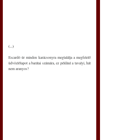
(...)
Escardó úr minden karácsonyra megtalálja a megfelelő 
üdvözlőlapot a barátai számára, ez például a tavalyi, hát 
nem aranyos?