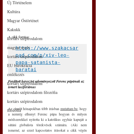
Új Történelem
Kultúra
Magyar Őstörténet
Kakukk
A cikk forrása:
kortárs szépirodalom
magyar nyelv
https://www.szakacsar
pad.com/p/xiv-leo-
kortárs szépirodalom
papa-satanista-
EU bürokrácia
baratai
emlékezés
Fordított keresztet adományozott Ferenc pápának az 
kortárs szépirodalom
ismert luciferiánus
kortárs szépirodalom filozófia
kortárs szépirodalom
Az elmúlt hónapokban több írásban 
mutattam be
, hogy 
filozófia
a nemrég elhunyt Ferenc pápa hogyan és milyen 
módszerekkel nyitotta ki a katolikus egyház kapuját a 
sátáni globalista törekvések számára. (Aki nem 
ismerné, az ezzel kapcsolatos írásokat a cikk végén 