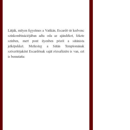
Látják, milyen figyelmes a Vatikán, Escardó úr kedvenc 
színkombinációjában adta oda az ajándékot, fekete 
színben, mert pont ilyenben pózól a sátánista 
jelképekkel. Mellesleg a Sátán Templomának 
szószólójaként Escardónak saját rózsafüzére is van, ezt 
is bemutatta: