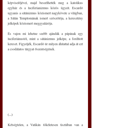
képviselőjével, majd beszélhették meg a katolikus 
egyház és a luciferianizmus közös ügyeit. Escardó 
ugyanis a sátánizmus közismert nagykövete a világban, 
a Sátán Templomának ismert szószólója, a keresztény 
jelképek közismert meggyalázója.
És vajon mi lehetne szebb ajándák a pápának egy 
luciferiánustól, mint a sátánizmus jelképe, a fordított 
kereszt. Figyeljék, Escardó úr milyen áhitattal adja át ezt 
a csodálatos tárgyat őszentségének.
(...)
Kétségtelen, a Vatikán tökéletesen tisztában van a 