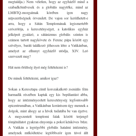
megtalálja.) Nem véletlen, hogy az egyházfő mind a 
szabadkőművesek és a globális nagytőke, mind az 
LMBTQ-mozgalmak körében igen nagy 
népszerűségnek örvendett. De vajon sor kerülhetett-e 
arra, hogy a Sátán Templomának legismertebb 
szószólója, a kereszténységet, a katolikus egyház 
jelképeit gyalázó, a sátánizmus globális szinten is 
számon tartott nagykövete és Ferenc pápa között egy 
szívélyes, baráti találkozó jöhessen létre a Vatikánban, 
amelyet az elhunyt egyházfő utódja, XIV. Leó 
szervezett meg?
Hát nem őrültség ilyet még feltételezni is?
De minek feltételezni, amikor igaz?
Sokan a Keresztapa című korszakalkotó zseniális film 
harmadik részében kaptak egy kis bepillantást abba, 
hogy az intézményesített kereszténység legfontosabb 
epicentrumában, a Vatikánban korántsem úgy mennek a 
dolgok, mint ahogy az a hívek tudatába be van égetve. 
A megszentelt templomi falak között terjengő 
tömjénillatot gyakran elnyomja a pokol kénköves bűze. 
A Vatikán a legrégebbi globális hatalmi intézmény, 
amelynek működtetése legtöbbször igen távol állt 