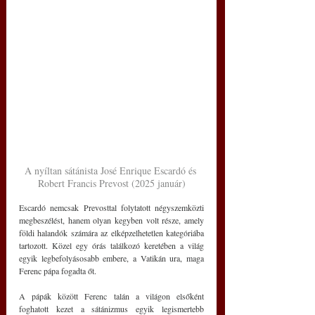
A nyíltan sátánista José Enrique Escardó és 
Robert Francis Prevost (2025 január)
Escardó nemcsak Prevosttal folytatott négyszemközti 
megbeszélést, hanem olyan kegyben volt része, amely 
földi halandók számára az elképzelhetetlen kategóriába 
tartozott. Közel egy órás találkozó keretében a világ 
egyik legbefolyásosabb embere, a Vatikán ura, maga 
Ferenc pápa fogadta őt.
A pápák között Ferenc talán a világon elsőként 
foghatott kezet a sátánizmus egyik legismertebb 