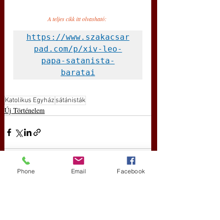
A teljes cikk itt olvasható: 
https://www.szakacsar
pad.com/p/xiv-leo-
papa-satanista-
baratai
Katolikus Egyház
sátánisták
Új Történelem
Phone
Email
Facebook
Friss bejegyzések
Az összes megtekintése