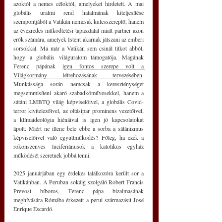
azoktól a nemes céloktól, amelyeket hirdetett. A mai 
globális uralmi rend hatalmának kiteljesítése 
szempontjából a Vatikán nemcsak kulcsszereplő, hanem 
az évezredes működtetési tapasztalat miatt partner azon 
erők számára, amelyek Istent akarnak játszani az emberi 
sorsokkal. Ma már a Vatikán sem csinál titkot abból, 
hogy a globális világuralom támogatója. Magának 
Ferenc pápának 
igen fontos szerepe volt a 
Világkormány létrehozásának tervezésében
. 
Munkássága során nemcsak a kereszténységet 
megsemmisíteni akaró szabadkőművesekkel, hanem a 
sátáni LMBTQ világ képviselőivel, a globális Covid-
terror kivitelezőivel, az oltásipar prominens vezetőivel, 
a klímaideológia hiénáival is igen jó kapcsolatokat 
ápolt. Miért ne illene bele ebbe a sorba a sátánizmus 
képviselőivel való együttműködés? Főleg, ha ezek a 
rokonszenves luciferiánusok a katolikus egyház 
működését szeretnék jobbá tenni.
2025 januárjában egy érdekes találkozóra került sor a 
Vatikánban. A Peruban sokáig szolgáló Robert Francis 
Prevost bíboros, Ferenc pápa bizalmasának 
meghívására Rómába érkezett a perui származású José 
Enrique Escardó.