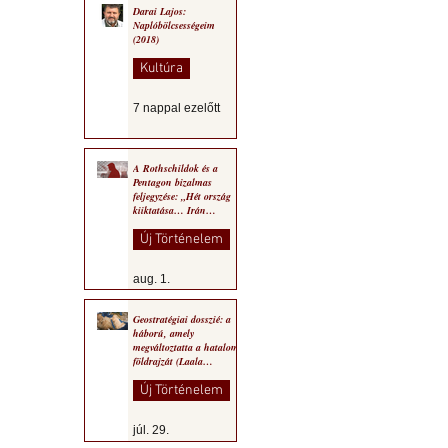
Darai Lajos:
Naplóbölcsességeim
(2018)
Kultúra
7 nappal ezelőtt
A Rothschildok és a
Pentagon bizalmas
feljegyzése: „Hét ország
kiiktatása… Irán
végleges legyőzése”
Új Történelem
aug. 1.
Geostratégiai dosszié: a
háború, amely
megváltoztatta a hatalom
földrajzát (Laala
Bechetoula elemzése)
Új Történelem
júl. 29.