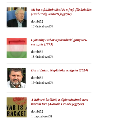
Mi lett a fiúklubokkal és a férfi főiskolákkal?
(Paul Craig Roberts jegyzete)
dombi52
17 órával ezelőtt
Gyimóthy Gábor nyelvművelő gúnyvers-
sorozata (1773)
dombi52
18 órával ezelőtt
Darai Lajos: Naplóbölcsességeim (2024)
dombi52
19 órával ezelőtt
A háború kisiklott, a diplomáciának nem
maradt tere (Alastair Crooke jegyzete)
dombi52
1 nappal ezelőtt