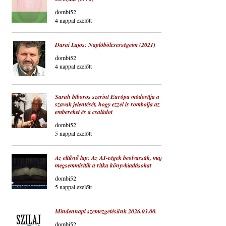
dombi52
4 nappal ezelőtt
Darai Lajos: Naplóbölcsességeim (2021)
dombi52
4 nappal ezelőtt
Sarah bíboros szerint Európa módosítja a
szavak jelentését, hogy ezzel is rombolja az
embereket és a családot
dombi52
5 nappal ezelőtt
Az eltűnő lap: Az AI-cégek beolvassák, majd
megsemmisítik a ritka könyvkiadásokat
dombi52
5 nappal ezelőtt
Mindennapi szemezgetésünk 2026.03.00.
dombi52