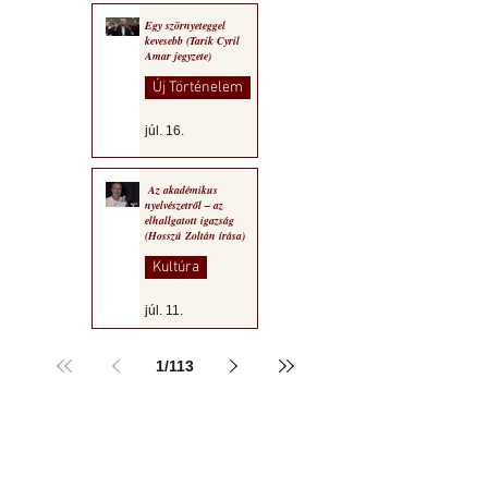
Egy szörnyeteggel
kevesebb (Tarik Cyril
Amar jegyzete)
Új Történelem
júl. 16.
Az akadémikus
nyelvészetről – az
elhallgatott igazság
(Hosszú Zoltán írása)
Kultúra
júl. 11.
1
/
113
a MOGY honlapján