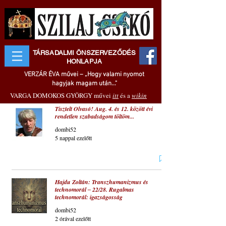
TÁRSADALMI ÖNSZERVEZŐDÉS
HONLAPJA
VERZÁR ÉVA művei – „Hogy valami nyomot
hagyjak magam után..."
VARGA DOMOKOS GYÖRGY művei
itt
és a
wikin
Tisztelt Olvasó! Aug. 4. és 12. között évi
rendetlen szabadságom töltöm...
dombi52
5 nappal ezelőtt
Hajdu Zoltán: Transzhumanizmus és
technomorál ‒ 22/28. Rugalmas
technomorál: igazságosság
dombi52
2 órával ezelőtt