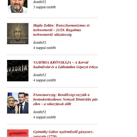
dombi52
3 nappal ezelőtt
Hajdu Zoltán: Transzhumanizmus és
technomorál ‒ 21/28. Rugalmas
technomorál: alázatosság
dombi52
4 nappal ezelőtt
VAXÓRIA KRÓNIKÁJA ‒ A Korvid
hadművelet és a Láthatatlan Gépezet évtizede
dombi52
4 nappal ezelőtt
Franciaország: Rendőrségi razziák a
bevándorlásellenes Nemzeti Tömörülés párt
ellen ‒ a választások előtt
dombi52
4 nappal ezelőtt
Gyimóthy Gábor nyelvművelő gúnyvers-
sorozata (1770)