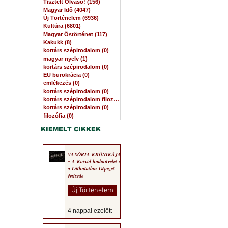
Tisztelt Olvasó!
(156)
156 bejegyzés
Magyar Idő
(4047)
4047 bejegyzés
Új Történelem
(6936)
6936 bejegyzés
Kultúra
(6801)
6801 bejegyzés
Magyar Őstörténet
(117)
117 bejegyzés
Kakukk
(8)
8 bejegyzés
kortárs szépirodalom
(0)
0 bejegyzés
magyar nyelv
(1)
1 bejegyzés
kortárs szépirodalom
(0)
0 bejegyzés
EU bürokrácia
(0)
0 bejegyzés
emlékezés
(0)
0 bejegyzés
kortárs szépirodalom
(0)
0 bejegyzés
kortárs szépirodalom filozófia
(0)
0 bejegyzés
kortárs szépirodalom
(0)
0 bejegyzés
filozófia
(0)
0 bejegyzés
KIEMELT CIKKEK
VAXÓRIA KRÓNIKÁJA
‒ A Korvid hadművelet és
a Láthatatlan Gépezet
évtizede
Új Történelem
4 nappal ezelőtt