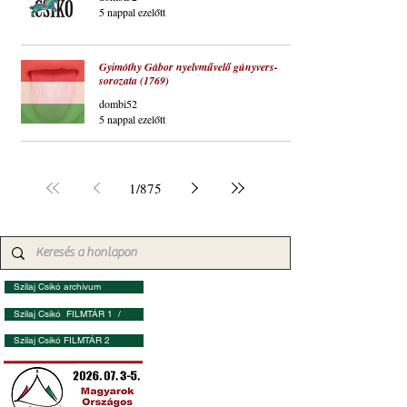
5 nappal ezelőtt
Gyimóthy Gábor nyelvművelő gúnyvers-
sorozata (1769)
dombi52
5 nappal ezelőtt
1
/
875
Szilaj Csikó archívum
Szilaj Csikó FILMTÁR 1 /
Szilaj Csikó FILMTÁR 2