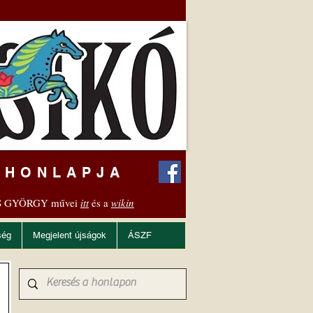
 HONLAPJA
 GYÖRGY művei
itt
és a
wikin
ség
Megjelent újságok
ÁSZF