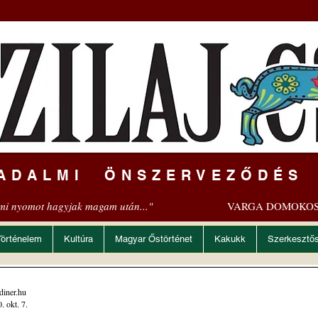
ADALMI ÖNSZERVEZŐDÉS
mi nyomot hagyjak magam után..."
VARGA DOMOKOS
Történelem
Kultúra
Magyar Őstörténet
Kakukk
Szerkesztő
diner.hu
. okt. 7.