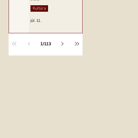
Kultúra
júl. 11.
1
/
113