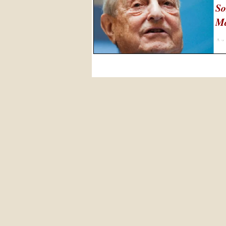
So
Ma
Az 
az 