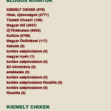
BLOGOS ROVATOK
KIEMELT CIKKEK
(675)
675 bejegyzés
Hírek, újdonságok
(2771)
2771 bejegyzés
Tisztelt Olvasó!
(156)
156 bejegyzés
Magyar Idő
(4047)
4047 bejegyzés
Új Történelem
(6933)
6933 bejegyzés
Kultúra
(6799)
6799 bejegyzés
Magyar Őstörténet
(117)
117 bejegyzés
Kakukk
(8)
8 bejegyzés
kortárs szépirodalom
(0)
0 bejegyzés
magyar nyelv
(1)
1 bejegyzés
kortárs szépirodalom
(0)
0 bejegyzés
EU bürokrácia
(0)
0 bejegyzés
emlékezés
(0)
0 bejegyzés
kortárs szépirodalom
(0)
0 bejegyzés
kortárs szépirodalom filozófia
(0)
0 bejegyzés
kortárs szépirodalom
(0)
0 bejegyzés
filozófia
(0)
0 bejegyzés
KIEMELT CIKKEK