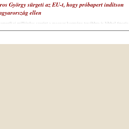
ros György sürgeti az EU-t, hogy próbapert indítson
gyarország ellen
amerikai milliárdos szerint a magyar kormány továbbra is lábbal tiporja
uniós jogot, a legújabb áldozat pedig az SZFE. Soros...