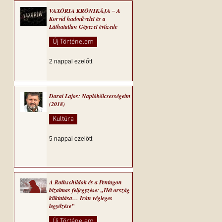
VAXÓRIA KRÓNIKÁJA ‒ A
Korvid hadművelet és a
Láthatatlan Gépezet évtizede
Új Történelem
2 nappal ezelőtt
Darai Lajos: Naplóbölcsességeim
(2018)
Kultúra
5 nappal ezelőtt
A Rothschildok és a Pentagon
bizalmas feljegyzése: „Hét ország
kiiktatása… Irán végleges
legyőzése”
Új Történelem