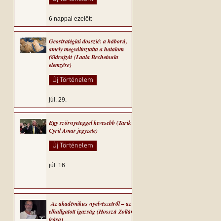
6 nappal ezelőtt
Geostratégiai dosszié: a háború,
amely megváltoztatta a hatalom
földrajzát (Laala Bechetoula
elemzése)
Új Történelem
júl. 29.
Egy szörnyeteggel kevesebb (Tarik
Cyril Amar jegyzete)
Új Történelem
júl. 16.
Az akadémikus nyelvészetről – az
elhallgatott igazság (Hosszú Zoltán
írása)