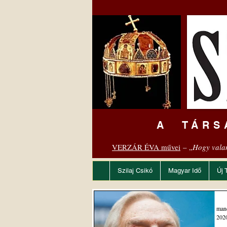
A TÁRS
VERZÁR ÉVA művei
– „
Hogy vala
Szilaj Csikó
Magyar Idő
Új 
man
2020