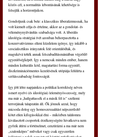
közös cél, a normalitás lebontásának lehetősége is 
felsejlik a horizontjukon.
Gondoljunk csak bele: a klasszikus liberalizmusnak, ha 
volt kiemelt célja és értelme, akkor az a gondolat- és 
véleménynyilvánítás szabadsága volt. A liberális 
ideológia stratégiai ívét azonban behorpasztotta a 
konzervativizmus elleni küzdelem igénye, így inkább a 
szocialisztikus irányzatok felé orientálódtak, és 
magukévá tették annak felszabadításmániában végződő 
egyenlőségképét. Így a nemcsak minden ember, hanem 
minden kulturális kód, magatartási forma egyenlő, 
diszkriminációmentes kezelésének utópiája felülírta a 
szólásszabadság fontosságát.
Így jött létre napjainkra a politikai korrektség néven 
ismert nyelvi (és ideológiai) leleményösszesség, mely 
ma már a „hallgattassék el a másik fél is” szellemi 
terrorjának talapzatán áll. Ők jönnek azzal, hogy 
micsoda dolog egy homoszexualitást népszerűsítő 
kötet ellen kifogásokkal élni – miközben találomra 
kiválasztott csoportok érzékenységére hivatkozva nem 
győzik átírni a történelmet, cenzúrázni a ma már nem 
„szalonképes” műveket vagy csak egyszerűen 
ledönteni a nekik nem tetsző köztéri műalkotásokat.