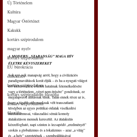
Új Történelem
Kultúra
Magyar Őstörténet
Kakukk
kortárs szépirodalom
magyar nyelv
A MODERN „SZABADSÁG” MAGA HÍV 
kortárs szépirodalom
ÉLETRE KÉNYSZEREKET
EU bürokrácia
Sok szó esik manapság arról, hogy a civilizációs 
emlékezés
paradigmaváltások korát éljük – és ha a nyugati világot 
kortárs szépirodalom
érő kultúrsokkra, a keleti hatalmak felemelkedésére 
vagy a történelem „véget nem érésére” gondolunk, ez 
kortárs szépirodalom filozófia
megalapozott állításnak tűnik. Talán ennek része az is, 
hogy a tágabb otthonunknak vélt transzatlanti 
kortárs szépirodalom
térségben az egyes politikai oldalak viselkedési 
filozófia
mechanizmusai, válaszadási sémái komoly 
átalakuláson mennek keresztül. Az átalakulás 
kézzelfogható, napi szinten is lecsapódó „eredményét” 
szokás a globalizmus és a lokalizmus – azaz „a világ” 
és „a hely” szeretetének – szembeállításával 