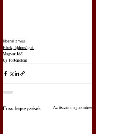
liberalizmus
Hírek, újdonságok
Magyar Idő
Új Történelem
Friss bejegyzések
Az összes megtekintése