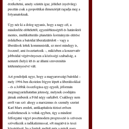
érzékeltetni, amely szintén igaz, jóllehet (nyelvileg) 
pusztán csak a geopolitikai dimenzióját ragadja meg a 
folyamatoknak.
Úgy néz ki a dolog ugyanis, hogy a nagy cél, a 
mindenféle előítélettől, egyenlőtlenségtől és határoktól 
mentes, multikulturális planetáris kormányzás elérése 
érdekében a baloldal liberalizálódott – vagy a 
liberálisok lettek kommunisták, ez most mindegy is, 
összenő, ami összetartozik –, miközben a konzervatív 
jobboldal végérvényesen a közösségi szabadság, a 
nemzeti (helyi) lét és az állami szuverenitás 
letéteményesévé vált.
Azt gondoljuk ugye, hogy a magyarországi baloldal – 
mely 1994-ben dicstelen frigyre lépett a liberálisokkal 
– és a Jobbik összefogása egy egyedi, jóformán 
megmagyarázhatatlan jelenség, melynek csodájára 
járnak emberek a Föld négy sarkából. Csakhogy nem 
erről van szó: ahogy a marxizmus és személy szerint 
Karl Marx eredeti, antikapitalista tézisei erősen 
zsidóellenesek is voltak egyben, úgy a mindent 
felforgatni vágyó posztmodern progresszió is szívesen 
szövetkezik a radikalizmussal, sőt magáévá is teszi 
követeléseit, ha a fentiek mellett még a másik nagy 