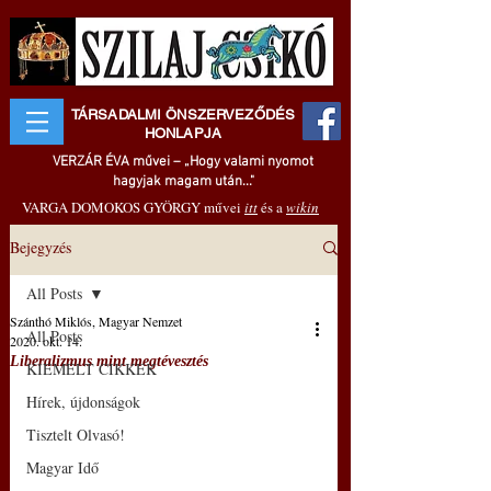
TÁRSADALMI ÖNSZERVEZŐDÉS
HONLAPJA
VERZÁR ÉVA művei – „Hogy valami nyomot
hagyjak magam után..."
VARGA DOMOKOS GYÖRGY művei
itt
és a
wikin
Bejegyzés
All Posts
Szánthó Miklós, Magyar Nemzet
All Posts
2020. okt. 14.
Liberalizmus mint megtévesztés
KIEMELT CIKKEK
Hírek, újdonságok
Tisztelt Olvasó!
Magyar Idő