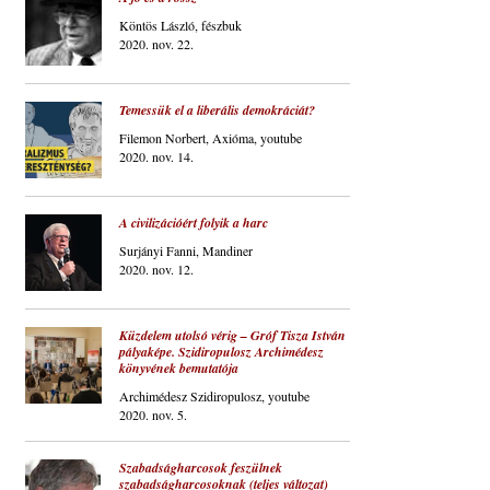
Köntös László, fészbuk
2020. nov. 22.
Temessük el a liberális demokráciát?
Filemon Norbert, Axióma, youtube
2020. nov. 14.
A civilizációért folyik a harc
Surjányi Fanni, Mandiner
2020. nov. 12.
Küzdelem utolsó vérig – Gróf Tisza István
pályaképe. Szidiropulosz Archimédesz
könyvének bemutatója
Archimédesz Szidiropulosz, youtube
2020. nov. 5.
Szabadságharcosok feszülnek
szabadságharcosoknak (teljes változat)