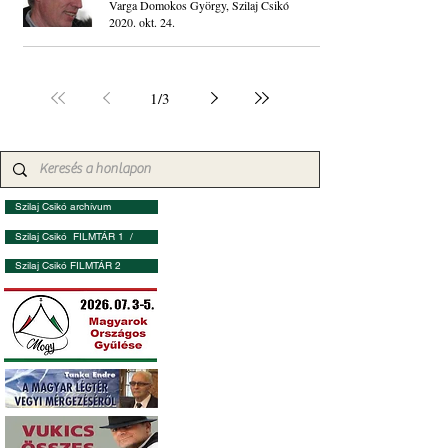
Varga Domokos György, Szilaj Csikó
2020. okt. 24.
1
/
3
Szilaj Csikó archívum
Szilaj Csikó FILMTÁR 1 /
Szilaj Csikó FILMTÁR 2