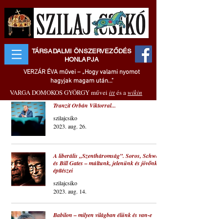
TÁRSADALMI ÖNSZERVEZŐDÉS
HONLAPJA
VERZÁR ÉVA művei – „Hogy valami nyomot
hagyjak magam után..."
VARGA DOMOKOS GYÖRGY művei
itt
és a
wikin
Tranzit Orbán Viktorral...
szilajcsiko
2023. aug. 26.
A liberális „Szentháromság”. Soros, Schwab
és Bill Gates – múltunk, jelenünk és jövőnk
építészei
szilajcsiko
2023. aug. 14.
Babilon – milyen világban élünk és van-e