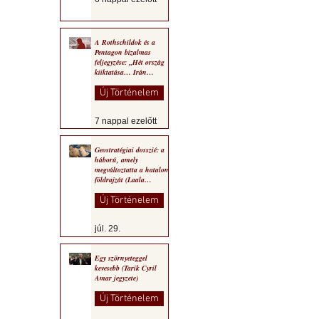
A Rothschildok és a
Pentagon bizalmas
feljegyzése: „Hét ország
kiiktatása… Irán
végleges legyőzése”
Új Történelem
7 nappal ezelőtt
Geostratégiai dosszié: a
háború, amely
megváltoztatta a hatalom
földrajzát (Laala
Bechetoula elemzése)
Új Történelem
júl. 29.
Egy szörnyeteggel
kevesebb (Tarik Cyril
Amar jegyzete)
Új Történelem