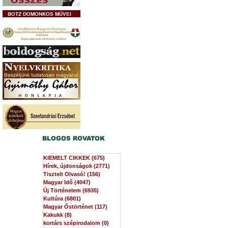
BOTZ DOMONKOS MŰVEI
BLOGOS ROVATOK
KIEMELT CIKKEK
(675)
675 bejegyzés
Hírek, újdonságok
(2771)
2771 bejegyzés
Tisztelt Olvasó!
(156)
156 bejegyzés
Magyar Idő
(4047)
4047 bejegyzés
Új Történelem
(6935)
6935 bejegyzés
Kultúra
(6801)
6801 bejegyzés
Magyar Őstörténet
(117)
117 bejegyzés
Kakukk
(8)
8 bejegyzés
kortárs szépirodalom
(0)
0 bejegyzés