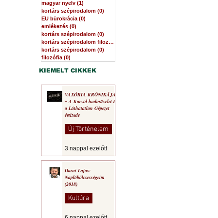
magyar nyelv
(1)
1 bejegyzés
kortárs szépirodalom
(0)
0 bejegyzés
EU bürokrácia
(0)
0 bejegyzés
emlékezés
(0)
0 bejegyzés
kortárs szépirodalom
(0)
0 bejegyzés
kortárs szépirodalom filozófia
(0)
0 bejegyzés
kortárs szépirodalom
(0)
0 bejegyzés
filozófia
(0)
0 bejegyzés
KIEMELT CIKKEK
VAXÓRIA KRÓNIKÁJA
‒ A Korvid hadművelet és
a Láthatatlan Gépezet
évtizede
Új Történelem
3 nappal ezelőtt
Darai Lajos:
Naplóbölcsességeim
(2018)
Kultúra
6 nappal ezelőtt