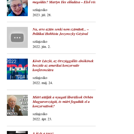
megoldás? Martyn Iles előadása – Első rész
szilajcsiko
2023. júl. 28.
Na, erre aztán senki nem számított... –
Politikai Hobbista Jeszenszky Gézával
szilajcsiko
2022. jún. 2.
Kövér László, az Országgyűlés elnökének
beszéde az amerikai konzervatív
konferenciára
szilajcsiko
2022. máj. 24.
Miért utálják a nyugati liberálisok Orbán
Magyarországát, és miért fogadták el a
konzervatívok?
szilajcsiko
2022. ápr. 23.
A jó és a rossz