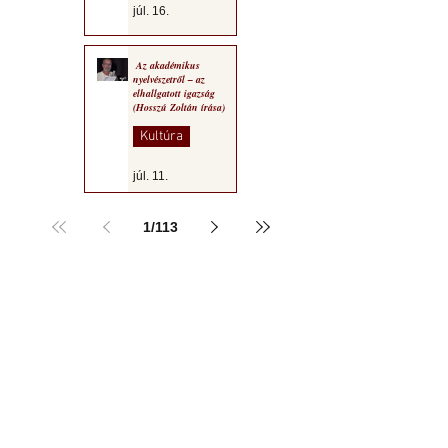
júl. 16.
Az akadémikus
nyelvészetről – az
elhallgatott igazság
(Hosszú Zoltán írása)
Kultúra
júl. 11.
1
/
113
a MOGY honlapján