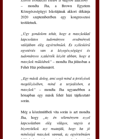
szoros érintkezés esetén is nagyon alacsony” 
– mondta Jha, a Brown Egyetem 
Közegészségügyi Iskolájának akkori dékánja 
2020 szeptemberében egy kongresszusi 
testületnek.
„Úgy gondolom tehát, hogy a maszkokkal 
kapcsolatos tudományos eredmények 
valójában elég egyértelműek. És széleskörű 
egyetértés van a közegészségügyi és 
tudományos szakértők között abban, hogy a 
maszkok működnek”
 – mondta Jha júliusban a 
Fehér Ház pódiumáról.
„Egy másik dolog, ami segít mind a fertőzések 
megelőzésében, mind a terjedésben, a 
maszkok” 
– mondta Jha ugyanebben a 
hónapban egy másik fehér házi tájékoztató 
során.
Még a közelmúltbeli vita során is azt mondta 
Jha, hogy 
„az én véleményem ezzel 
kapcsolatban elég világos, vagyis a 
bizonyítékok azt mutatják, hogy ha jó 
minőségű maszkok vannak, az egyértelműen 