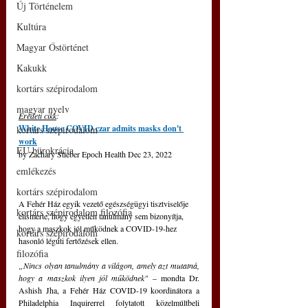
Új Történelem
Kultúra
Magyar Őstörténet
Kakukk
kortárs szépirodalom
magyar nyelv
Eredeti cikk
: 
White House COVID czar admits masks don't 
kortárs szépirodalom
work
EU bürokrácia
by Zachary Stieber Epoch Health Dec 23, 2022
emlékezés
kortárs szépirodalom
A Fehér Ház egyik vezető egészségügyi tisztviselője 
kortárs szépirodalom filozófia
elismerte, hogy egyetlen tanulmány sem bizonyítja, 
hogy a maszkok jól működnek a COVID-19-hez 
kortárs szépirodalom
hasonló légúti fertőzések ellen.
filozófia
„Nincs olyan tanulmány a világon, amely azt mutatná, 
hogy a maszkok ilyen jól működnek"
 – mondta Dr. 
Ashish Jha, a Fehér Ház COVID-19 koordinátora a 
Philadelphia Inquirerrel folytatott közelmúltbeli 