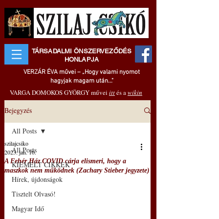
TÁRSADALMI ÖNSZERVEZŐDÉS
HONLAPJA
VERZÁR ÉVA művei – „Hogy valami nyomot
hagyjak magam után..."
VARGA DOMOKOS GYÖRGY művei
itt
és a
wikin
Bejegyzés
All Posts
szilajcsiko
All Posts
2023. jan. 10.
A Fehér Ház COVID cárja elismeri, hogy a
KIEMELT CIKKEK
maszkok nem működnek (Zachary Stieber jegyzete)
Hírek, újdonságok
Tisztelt Olvasó!
Magyar Idő