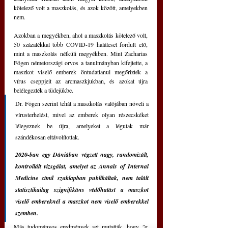
kötelező volt a maszkolás, és azok között, amelyekben 
nem.
Azokban a megyékben, ahol a maszkolás kötelező volt, 
50 százalékkal több COVID-19 haláleset fordult elő, 
mint a maszkolás nélküli megyékben. Mint Zacharias 
Fögen németországi orvos a tanulmányban kifejtette, a 
maszkot viselő emberek öntudatlanul megőrizték a 
vírus cseppjeit az arcmaszkjukban, és azokat újra 
belélegezték a tüdejükbe.
Dr. Fögen szerint tehát a maszkolás valójában növeli a 
vírusterhelést, mivel az emberek olyan részecskéket 
lélegeznek be újra, amelyeket a légutak már 
szándékosan eltávolítottak.
2020-ban egy Dániában végzett nagy, randomizált, 
kontrollált vizsgálat, amelyet az Annals of Internal 
Medicine című szaklapban publikáltak, nem talált 
statisztikailag szignifikáns védőhatást a maszkot 
viselő embereknél a maszkot nem viselő emberekkel 
szemben.
Más tudományos eredmények azt mutatták, hogy 
"a 