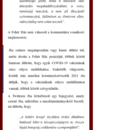
különbséget jelent, mind a másokra való 
átterjedés megakadályozásában; a rossz 
minőségű maszkok, a nem jól illeszkedő 
szövetmaszkok, különösen az Omicron ellen, 
valószínűleg nem sokat tesznek”.
A Fehér Ház nem válaszolt a kommentárra vonatkozó 
megkeresésre.
Jha számos megalapozatlan vagy hamis állítást tett, 
mióta átvette a Fehér Ház pozícióját, többek között 
hamisan állította, hogy egyik COVID-19 vakcinának 
sincs súlyos mellékhatása. Szakértők világszerte, 
köztük más amerikai kormánytisztviselők 2021 óta 
állítják, hogy a vakcináknak súlyos mellékhatásai 
vannak, többek között szívgyulladás.
A Twitteren Jha felturbózott egy bejegyzést, amely 
szerint Jha, miközben a maszktanulmányokról beszélt, 
azt állította, hogy 
„a beltéri levegő tisztítása óriási általános 
hatással lehet a közegészségügyre az összes 
légúti betegség csökkentése szempontjából”.