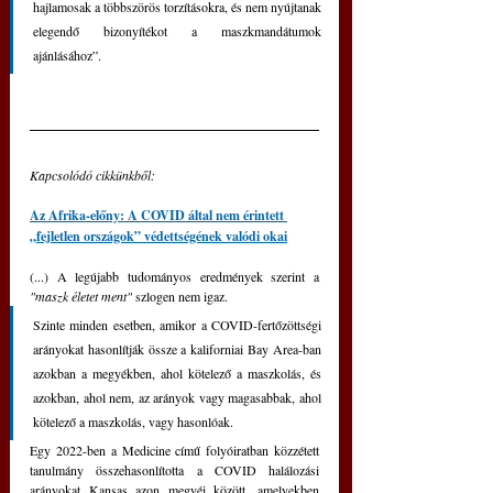
hajlamosak a többszörös torzításokra, és nem nyújtanak 
elegendő bizonyítékot a maszkmandátumok 
ajánlásához”.
Kapcsolódó cikkünkből:
Az Afrika-előny: A COVID által nem érintett 
„fejletlen országok” védettségének valódi okai
(...) A legújabb tudományos eredmények szerint a 
"maszk életet ment"
 szlogen nem igaz. 
Szinte minden esetben, amikor a COVID-fertőzöttségi 
arányokat hasonlítják össze a kaliforniai Bay Area-ban 
azokban a megyékben, ahol kötelező a maszkolás, és 
azokban, ahol nem, az arányok vagy magasabbak, ahol 
kötelező a maszkolás, vagy hasonlóak.
Egy 2022-ben a Medicine című folyóiratban közzétett 
tanulmány összehasonlította a COVID halálozási 
arányokat Kansas azon megyéi között, amelyekben 