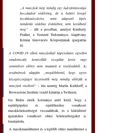
„A maszkok még mindig egy kulcsfontosságú 
hozzáadott védőréteg, de a beltéri levegő 
tisztítása/szűrése, mint alapvető lépés 
mindenki védelme érdekében, nem kerülhető 
meg” 
– állt a posztban, amelyet Kimberly 
Prather, a Nemzeti Tudományos Alapítvány 
Kémiai Innovációs Központjának igazgatója 
írt.
A COVID-19 elleni maszkokkal kapcsolatos egyetlen 
randomizált, kontrollált vizsgálat kevés vagy 
semmilyen előnyt nem mutatott a viselésükből. Az 
eredmények alapján „megdöbbentő, hogy egyes 
közegészségügyi tisztviselők még mindig előírják a 
maszkok viselését” 
– írta nemrég Martin Kulldorff, a 
Brownstone Institute vezető kutatója a Twitteren.
Joe Biden elnök kormánya azért küzd, hogy a 
repülőgépekre és repülőterekre vonatkozó 
maszkkötelezettséget visszaállítsák, és a különböző 
ágazatokra vonatkozó oltási kötelezettségeket is 
fenntartotta. 
A maszkmandátumot és a legtöbb oltási mandátumot a 