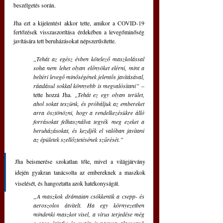
beszélgetés során.
Jha ezt a kijelentést akkor tette, amikor a COVID-19 
fertőzések visszaszorítása érdekében a levegőminőség 
javítására tett beruházásokat népszerűsítette. 
„Tehát az egész évben kötelező maszkolással 
soha nem lehet olyan előnyöket elérni, mint a 
beltéri levegő minőségének jelentős javításával, 
ráadásul sokkal könnyebb is megvalósítani” 
– 
tette hozzá Jha. 
„Tehát ez egy olyan terület, 
ahol sokat teszünk, és próbáljuk az embereket 
arra ösztönözni, hogy a rendelkezésükre álló 
forrásokat felhasználva tegyék meg ezeket a 
beruházásokat, és kezdjék el valóban javítani 
az épületek szellőztetésének szűrését.”
Jha beismerése szokatlan tőle, mivel a világjárvány 
idején gyakran tanácsolta az embereknek a maszkok 
viselését, és hangoztatta azok hatékonyságát.
„A maszkok drámaian csökkentik a csepp- és 
aeroszolos átvitelt. Ha egy környezetben 
mindenki maszkot visel, a vírus terjedése még 