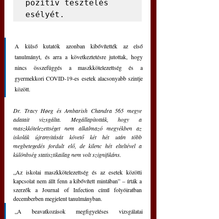
pozitív tesztelés 
esélyét.
A külső kutatók azonban kibővítették az első 
tanulmányt, és arra a következtetésre jutottak, hogy 
nincs összefüggés a maszkkötelezettség és a 
gyermekkori COVID-19-es esetek alacsonyabb szintje 
között.
Dr. Tracy Høeg és Ambarish Chandra 565 megye 
adatait vizsgálta. Megállapították, hogy a 
maszkkötelezettséget nem alkalmazó megyékben az 
iskolák újranyitását követő két hét után több 
megbetegedés fordult elő, de kilenc hét elteltével a 
különbség statisztikailag nem volt szignifikáns.
„Az iskolai maszkkötelezettség és az esetek közötti 
kapcsolat nem állt fenn a kibővített mintában” – írták a 
szerzők a Journal of Infection című folyóiratban 
decemberben megjelent tanulmányban.
„A beavatkozások megfigyeléses vizsgálatai 