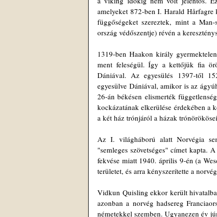
a viking időkig nem volt jelentős. Ez
amelyeket 872-ben I. Harald Hårfagre kir
függőségeket szereztek, mint a Man-s
ország védőszentje) révén a kereszténys
1319-ben Haakon király gyermektelenül
ment feleségül. Így a kettőjük fia ör
Dániával. Az egyesülés 1397-től 152
egyesülve Dániával, amikor is az ágyú
26-án békésen elismerték függetlenségét
kockázatának elkerülése érdekében a két
a két ház trónjáról a házak trónörököse
Az I. világháború alatt Norvégia seml
"semleges szövetséges" címet kapta. A 
fekvése miatt 1940. április 9-én (a We
területet, és arra kényszerítette a no
Vidkun Quisling ekkor került hivatalba
azonban a norvég hadsereg Franciaorsz
németekkel szemben. Ugyanezen év júni