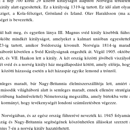
 a nép 700 körül 29 kisebb királyságot alapított Norvégia területén,
ály alatt egyesítettek. Ez a királyság 1319-ig tartott. Ez idő alatt olyan
ziget, a Kola-félsziget, Grönland és Izland. Olav Haraldsson (ma az
éget is bevezették.
 halt meg, és egyetlen lánya III. Magnus svéd király kisebbik fiához
ökölte mindkét királyságot, amelyeket a kalmari unióban egyesítettek
3-ig tartott, amikor Svédország kivonult. Norvégia 1814-ig maradt
háborút követően a Svéd Királyságnak engedték át. Végül 1905. október
, és VII. Haakon lett a király. A két ország közötti jövőbeli viszályok
 svéd és a norvég királyi ház megállapodást kötött, amely előírja, hogy
i közötti házasság esetén a két házaspár egyike lemond a trónról.
eges maradt, bár Nagy-Britannia élelmiszerszállítója lett, amiért a
második világháború alatt is semleges maradt, ennek ellenére stratégiai
serübung hadművelettel) Németország megszállta, amely birtokba vette a
rvég kormányt, hogy tevékenységét londoni száműzetésben végezze.
 Norvégiában, és az egész ország führerévé nevezték ki. 1945 folyamán
ág és Nagy-Britannia segítségének köszönhetően állásokat szerzett a
us 7-én a norvég király hazatérhetett.