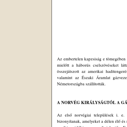
Az embertelen kapzsiság e tömegében a 
mielőtt a háborús cselszövéseket lá
összejátszott az amerikai haditenger
valamint az Északi Áramlat gázvezet
Németországba szállították.
A NORVÉG KIRÁLYSÁGTÓL A GÁ
Az első norvégiai települések i. e.
bizonyítanak, amelyeket a délen élő és