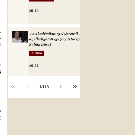
júl. 16.
 
 
Az akadémikus nyelvészetről –
-
az elhallgatott igazság (Hosszú
 
Zoltán írása)
Kultúra
 
júl. 11.
 
1
/
113
 
 