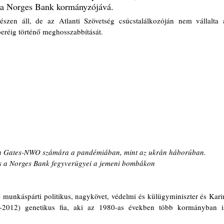
k a Norges Bank kormányzójává.
zen áll, de az Atlanti Szövetség csúcstalálkozóján nem vállalta a
réig történő meghosszabbítását.
Gates-NWO számára a pandémiában, mint az ukrán háborúban. 
s a Norges Bank fegyverügyei a jemeni bombákon
munkáspárti politikus, nagykövet, védelmi és külügyminiszter és Karin
31-2012) genetikus fia, aki az 1980-as években több kormányban is