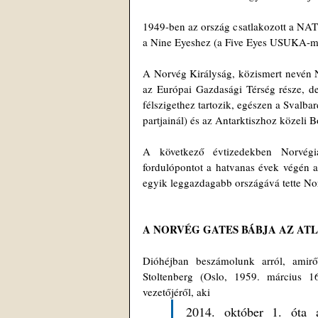
1949-ben az ország csatlakozott a NATO
a Nine Eyeshez (a Five Eyes USUKA-me
A Norvég Királyság, közismert nevén 
az Európai Gazdasági Térség része, d
félszigethez tartozik, egészen a Svalba
partjainál) és az Antarktiszhoz közeli 
A következő évtizedekben Norvégia
fordulópontot a hatvanas évek végén a k
egyik leggazdagabb országává tette Nor
A NORVÉG GATES BÁBJA AZ AT
Dióhéjban beszámolunk arról, amirő
Stoltenberg (Oslo, 1959. március 16
vezetőjéről, aki 
2014. október 1. óta 