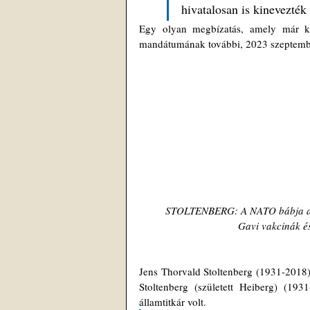
hivatalosan is kinevezté
Egy olyan megbízatás, amely már kés
mandátumának további, 2023 szeptembe
STOLTENBERG: A NATO bábja a 
Gavi vakcinák é
Jens Thorvald Stoltenberg (1931-2018) 
Stoltenberg (született Heiberg) (19
államtitkár volt.