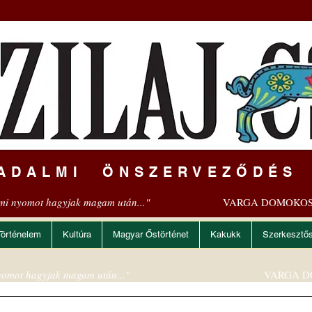
ADALMI ÖNSZERVEZŐDÉS
mi nyomot hagyjak magam után..."
VARGA DOMOKOS
Történelem
Kultúra
Magyar Őstörténet
Kakukk
Szerkesztő
omot hagyjak magam után..."
VARGA D