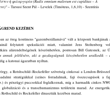
τιν ἡ φιλαργυρία (Radix omnium malorum est cupiditas – A 
re)" 
– Tarsusi Szent Pál – Levelek (Timóteus, 1,6,10) - Szentírás
LÁGREND KEZÉBEN
an az öreg kontinens "gazemberállamává" vált a központi bankjának a
ainál folytatott spekulációi miatt, valamint Jens Stoltenberg volt
tkára alárendeltségének köszönhetően, pontosan Bill Gatesnek, az Új
s annak jelölésére, aki a gazdagságnak köszönhetően uralkodik – a
ig a katonai ágazatban nyíltan.
örgy, a Rotshschild
–
Rockefeller szövetség cinkosai a London-Brüsszel
dalmi stratégiákkal (színes forradalmak, faji összecsapások a faji
b.) és pénzügyi puccsokkal foglalkoznak, míg a harmadik cinkos NWO
 globalizáció és a transzhumanizmus területein marad. Az energetika
 a Rothschild és Rockefeller dinasztiák kezében marad.