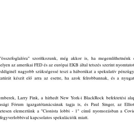
"összefoglalóra" szorítkozunk, még akkor is, ha megemlíthetnénk e
lyen az amerikai FED és az európai EKB által tetszés szerint nyomtatott
ddiginél nagyobb szükségessé teszi a háborúkat a spekulatív pénzügyi
tatúrát készít elő arra az esetre, ha azok felrobbannak, és a nyugati
emberek, Larry Fink, a hírhedt New York-i BlackRock befektetési alap
sági Fórum igazgatótanácsának tagja is, és Paul Singer, az Elliott
letesen elemeztünk a "Cionista lobbi - 1" című nyomozásban a Covid
egyverlobbival kapcsolatos spekulációik miatt.