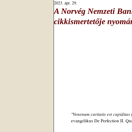
2023. ápr. 29.
A Norvég Nemzeti Bank
cikkismertetője nyomá
"Venenum caritatis est cupiditas 
evangélikus De Perfection II. Qu