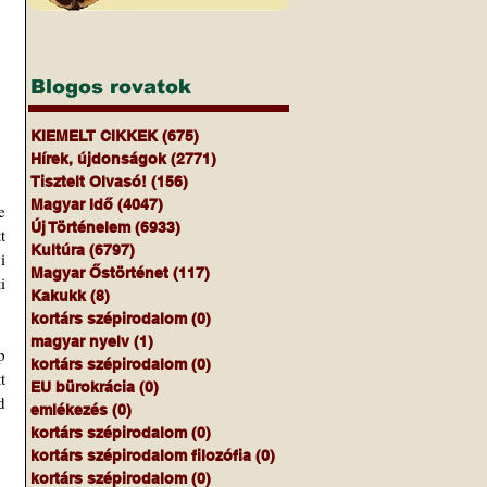
Blogos rovatok
KIEMELT CIKKEK
(675)
675 bejegyzés
Hírek, újdonságok
(2771)
2771 bejegyzés
Tisztelt Olvasó!
(156)
156 bejegyzés
Magyar Idő
(4047)
4047 bejegyzés
 
Új Történelem
(6933)
6933 bejegyzés
 
Kultúra
(6797)
6797 bejegyzés
 
Magyar Őstörténet
(117)
117 bejegyzés
 
Kakukk
(8)
8 bejegyzés
kortárs szépirodalom
(0)
0 bejegyzés
magyar nyelv
(1)
1 bejegyzés
 
kortárs szépirodalom
(0)
0 bejegyzés
 
EU bürokrácia
(0)
0 bejegyzés
 
emlékezés
(0)
0 bejegyzés
kortárs szépirodalom
(0)
0 bejegyzés
kortárs szépirodalom filozófia
(0)
0 bejegyzés
kortárs szépirodalom
(0)
0 bejegyzés