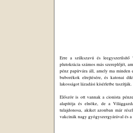
Erre a szűkszavú és leegyszerűsítő 
plutokrácia számos más szereplőjét, ame
pénz papírvára áll, amely ma minden e
buborékok elrejtésére, és katonai dik
lakosságot lázadási kísérletbe taszítják.
Először is ott vannak a cionista pénz
alapítója és elnöke, de a Világgazda
tulajdonosa, akiket azonban már rész
vakcinák nagy gyógyszergyárával és a f