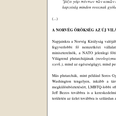
"ῥίζα γὰρ πάντων τῶν κακῶν ἐσ
kapzsiság minden rossznak gyöke
(...) 
A NORVÉG ÖRÖKSÉG AZ ÚJ VI
Napjainkra a Norvég Királyság valójáb
fegyverlobbi fő nemzetközi vállalat
miniszterelnök, a NATO jelenlegi főti
Világrend plutarchájának 
(neologizmu
szerk.)
, mind az egészségügyi, mind ped
Más plutarchák, mint például Soros Gy
Washington tengelyen, inkább a társa
megkülönböztetésért, LMBTQ-lobbi st
Jeff Bezos továbbra is a kereskedelmi
területén az üzlet továbbra is szilárdan