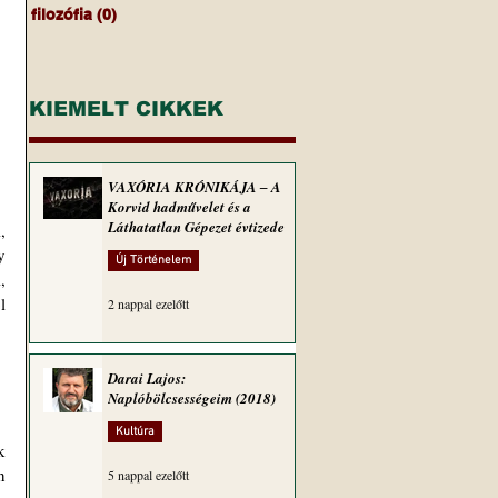
filozófia
(0)
0 bejegyzés
KIEMELT CIKKEK
VAXÓRIA KRÓNIKÁJA ‒ A
Korvid hadművelet és a
Láthatatlan Gépezet évtizede
 
 
Új Történelem
 
 
2 nappal ezelőtt
Darai Lajos:
Naplóbölcsességeim (2018)
Kultúra
 
 
5 nappal ezelőtt