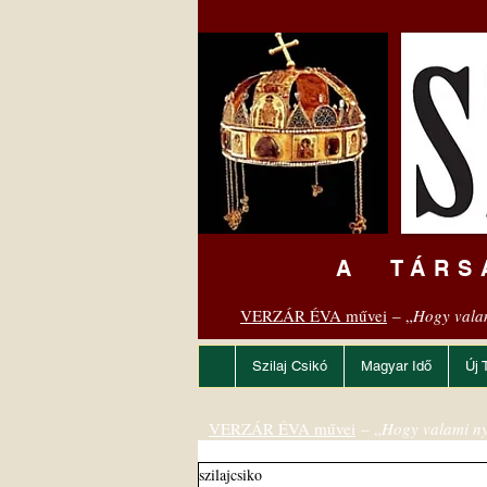
A TÁRS
VERZÁR ÉVA művei
– „
Hogy vala
Szilaj Csikó
Magyar Idő
Új 
VERZÁR ÉVA művei
– „
Hogy valami ny
szilajcsiko