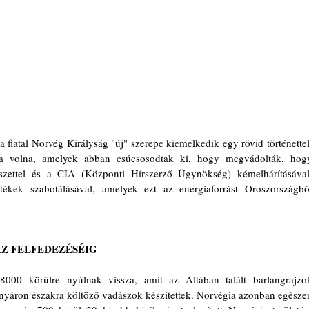
fiatal Norvég Királyság "új" szerepe kiemelkedik egy rövid történettel,
tta volna, amelyek abban csúcsosodtak ki, hogy megvádolták, hogy
észettel és a CIA (Központi Hírszerző Ügynökség) kémelhárításával,
ékek szabotálásával, amelyek ezt az energiaforrást Oroszországból
Z FELFEDEZÉSÉIG
 8000 körülre nyúlnak vissza, amit az Altában talált barlangrajzok
 nyáron északra költöző vadászok készítettek. Norvégia azonban egészen