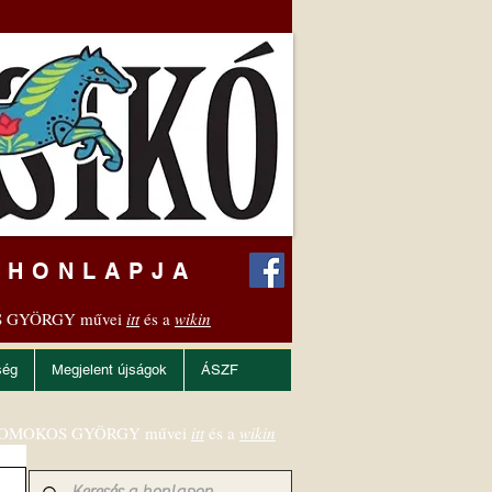
 HONLAPJA
 GYÖRGY művei
itt
és a
wikin
ség
Megjelent újságok
ÁSZF
OMOKOS GYÖRGY művei
itt
és a
wikin