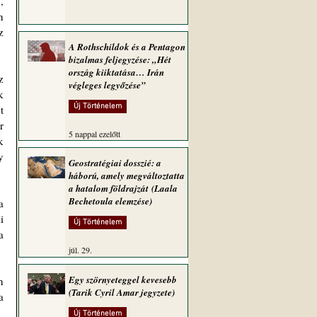
 
 
 
A Rothschildok és a Pentagon
bizalmas feljegyzése: „Hét
ország kiiktatása… Irán
 
végleges legyőzése”
 
Új Történelem
 
 
5 nappal ezelőtt
 
 
Geostratégiai dosszié: a
háború, amely megváltoztatta
a hatalom földrajzát (Laala
Bechetoula elemzése)
 
 
Új Történelem
 
júl. 29.
Egy szörnyeteggel kevesebb
 
(Tarik Cyril Amar jegyzete)
 
Új Történelem