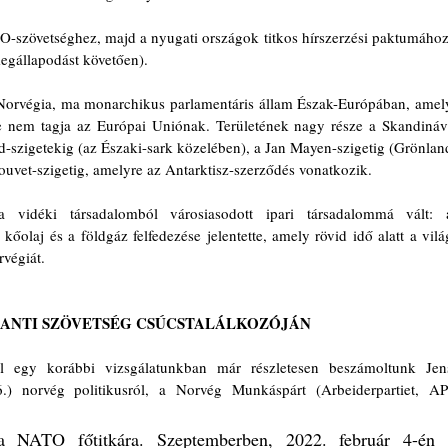
-szövetséghez, majd a nyugati országok titkos hírszerzési paktumához,
gállapodást követően).
Norvégia, ma monarchikus parlamentáris állam Észak-Európában, amely
e nem tagja az Európai Uniónak. Területének nagy része a Skandináv
rd-szigetekig (az Északi-sark közelében), a Jan Mayen-szigetig (Grönland
Bouvet-szigetig, amelyre az Antarktisz-szerződés vonatkozik.
 vidéki társadalomból városiasodott ipari társadalommá vált: a
őolaj és a földgáz felfedezése jelentette, amely rövid idő alatt a világ
végiát.
LANTI SZÖVETSÉG CSÚCSTALÁLKOZÓJÁN
l egy korábbi vizsgálatunkban már részletesen beszámoltunk Jens
.) norvég politikusról, a Norvég Munkáspárt (Arbeiderpartiet, AP)
a NATO főtitkára. Szeptemberben, 2022. február 4-én 