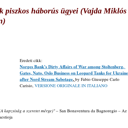
 piszkos háborús ügyei (Vajda Miklós
n)
Eredeti cikk:
Norges Bank’s Dirty Affairs of War among Stoltenberg, 
Gates, Nato. Oslo Business on Leopard Tanks for Ukraine
after Nord Stream Sabotage
, 
by Fabio Giuseppe Carlo 
Carisio, 
VERSIONE ORIGINALE IN ITALIANO
(A kapzsiság a szeretet mérge)" 
– San Bonaventura da Bagnoregio – Az 
aestioja