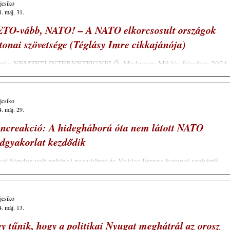
ajcsiko
. máj. 31.
TO-vább, NATO! – A NATO elkorcsosult országok
tonai szövetsége (Téglásy Imre cikkajánója)
rrás: NEMZETI INTERNETFIGYELŐ, Madocsay Miklós frissítve: 2024.
 31. 18:20 Leo Hohmann független amerikai újságíró megfontolásra...
ajcsiko
. máj. 29.
ncreakció: A hidegháború óta nem látott NATO
dgyakorlat kezdődik
ai Sándor volt pekingi nagykövet és Vukics Ferenc katonai szakértő
tak a vendégeink. A NATO 90 ezer katonát mozgósít az orosz...
ajcsiko
. máj. 13.
y tűnik, hogy a politikai Nyugat meghátrál az orosz