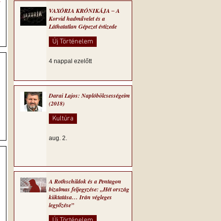
g
VAXÓRIA KRÓNIKÁJA ‒ A
Korvid hadművelet és a
Láthatatlan Gépezet évtizede
Új Történelem
4 nappal ezelőtt
Darai Lajos: Naplóbölcsességeim
(2018)
Kultúra
aug. 2.
A Rothschildok és a Pentagon
bizalmas feljegyzése: „Hét ország
kiiktatása… Irán végleges
legyőzése”
Új Történelem