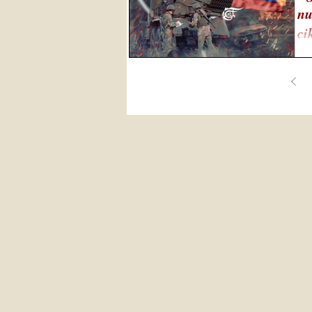
nu
ci
A d
meg