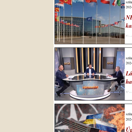
szil
2024
NE
ka
Fo
05.
szil
2024
Lá
ha
Kus
vol
szil
2024
Úg