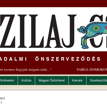
ADALMI ÖNSZERVEZŐDÉS
mi nyomot hagyjak magam után..."
VARGA DOMOKOS
Történelem
Kultúra
Magyar Őstörténet
Kakukk
Szerkesztő
bi52
 3.