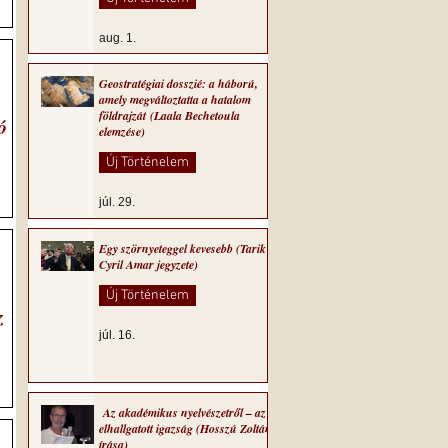
aug. 1.
Geostratégiai dosszié: a háború,
amely megváltoztatta a hatalom
földrajzát (Laala Bechetoula
ó
elemzése)
Új Történelem
júl. 29.
Egy szörnyeteggel kevesebb (Tarik
Cyril Amar jegyzete)
Új Történelem
z
júl. 16.
Az akadémikus nyelvészetről – az
elhallgatott igazság (Hosszú Zoltán
írása)