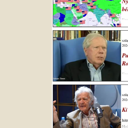
Ny
bé
Ere
NAT
szil
2024
Pu
Ro
Ere
29,
szil
2024
Ki
hit
Hol