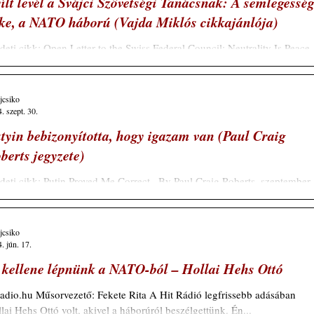
ílt levél a Svájci Szövetségi Tanácsnak: A semlegessé
ke, a NATO háború (Vajda Miklós cikkajánlója)
deti cikk: Open Letter to the Swiss Federal Council: Neutrality Is Peace,
O Is War Copyright © Peter Koenig , Global Research, 2024...
ajcsiko
. szept. 30.
tyin bebizonyította, hogy igazam van (Paul Craig
berts jegyzete)
deti cikk: Putin Proved Me Correct , By Paul Craig Roberts, szeptember
 2024 Schiller Mária küldeménye Évek óta figyelmeztettem,...
ajcsiko
. jún. 17.
 kellene lépnünk a NATO-ból – Hollai Hehs Ottó
radio.hu Műsorvezető: Fekete Rita A Hit Rádió legfrissebb adásában
lai Hehs Ottó volt, akivel a háborúról beszélgettünk. Én...