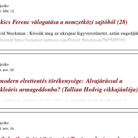
repét játszhatja. Ez az ára a legfőbb ostobaság matrjoskájának. Senki
ajcsiko
 veszített még pénzt azzal, hogy a poszt-orwelli EU – a virtuális Európ
. febr. 12.
idítése – politikai öngyilkos ösztöneire fogadott. N evezzük őket
kics Ferenc válogatása a nemzetközi sajtóból (28)
talkori bipoláris pszichopatáknak vagy ugató csivaváknak: egyetlen
iteri
id Stockman : Kössük meg az ukrajnai fegyverszünetet, aztán engedjü
Európát https://original.antiwar.com/David_Stockman/2025/02/10...
ajcsiko
. nov. 30.
modern elrettentés törékenysége: Alvajárással a
kleáris armageddonba? (Tallian Hedvig cikkajánlója)
 elrettentés a hitelességről szól és az érettebbek minden bizonnyal
ékeznek még az 1989 előtti időkre...? De ez most nem olyan!...
ajcsiko
. nov. 16.