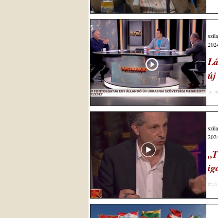
szil
2024
Lá
új
A N
szá
szil
2024
„T
ig
Fél