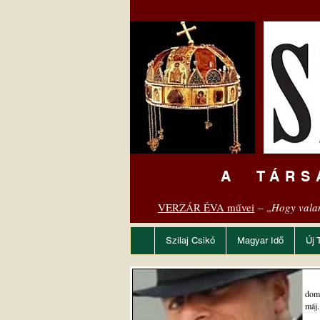
A TÁRS
VERZÁR ÉVA művei
– „
Hogy vala
Szilaj Csikó
Magyar Idő
Új 
dom
máj.