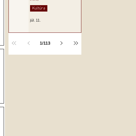
Kultúra
júl. 11.
1
/
113