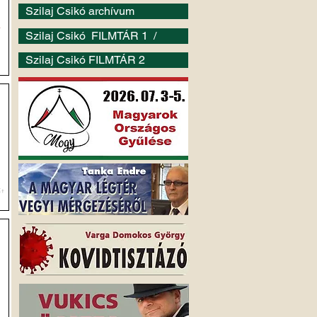
Szilaj Csikó archívum
i
Szilaj Csikó FILMTÁR 1 /
Szilaj Csikó FILMTÁR 2
-
s
t
n