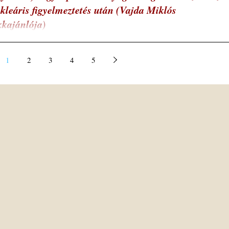
kleáris figyelmeztetés után (Vajda Miklós
kkajánlója)
iplomácia nyelve meglehetősen burkolt lehet, ahogy az az etikett szintjé
őrizni próbáló diplomatáknál szokás. Ez azonban csak...
1
2
3
4
5