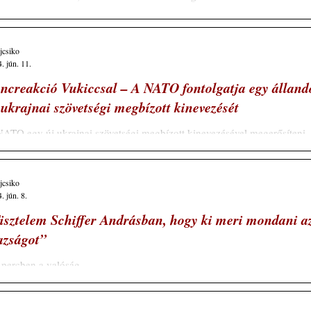
ajcsiko
. jún. 11.
ncreakció Vukiccsal – A NATO fontolgatja egy álland
 ukrajnai szövetségi megbízott kinevezését
ATO egy új ukrajnai szövetségi megbízott kinevezésével megerősíteni
ndékozik hosszú távú elköteleződését Ukrajna felé. A...
ajcsiko
. jún. 8.
isztelem Schiffer Andrásban, hogy ki meri mondani a
azságot”
 percben a valóság.