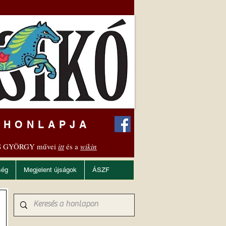
 HONLAPJA
 GYÖRGY művei
itt
és a
wikin
ség
Megjelent újságok
ÁSZF