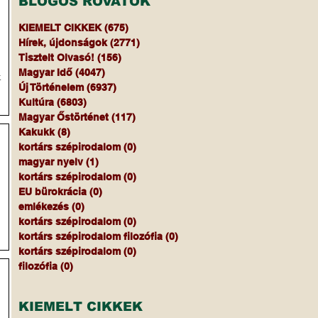
BLOGOS ROVATOK
a
KIEMELT CIKKEK
(675)
675 bejegyzés
Hírek, újdonságok
(2771)
2771 bejegyzés
Tisztelt Olvasó!
(156)
156 bejegyzés
Magyar Idő
(4047)
4047 bejegyzés
k
Új Történelem
(6937)
6937 bejegyzés
Kultúra
(6803)
6803 bejegyzés
Magyar Őstörténet
(117)
117 bejegyzés
Kakukk
(8)
8 bejegyzés
kortárs szépirodalom
(0)
0 bejegyzés
magyar nyelv
(1)
1 bejegyzés
kortárs szépirodalom
(0)
0 bejegyzés
EU bürokrácia
(0)
0 bejegyzés
emlékezés
(0)
0 bejegyzés
kortárs szépirodalom
(0)
0 bejegyzés
kortárs szépirodalom filozófia
(0)
0 bejegyzés
kortárs szépirodalom
(0)
0 bejegyzés
filozófia
(0)
0 bejegyzés
KIEMELT CIKKEK