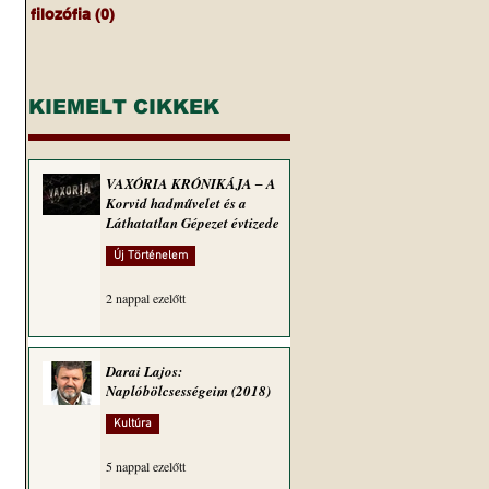
filozófia
(0)
0 bejegyzés
KIEMELT CIKKEK
VAXÓRIA KRÓNIKÁJA ‒ A
Korvid hadművelet és a
Láthatatlan Gépezet évtizede
Új Történelem
2 nappal ezelőtt
Darai Lajos:
Naplóbölcsességeim (2018)
Kultúra
5 nappal ezelőtt