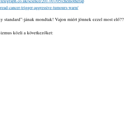
.telegraph.co.uk/science/2017/07/05/chemotherap
read-cancer-trigger-aggressive-tumours-warn/
rany standard”-jának mondtak! Vajon miért jönnek ezzel most elő??
izmus közli a következőket: