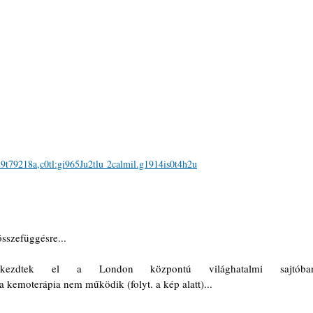
9t79218a,c0tl:gi965Ju2tlu 2calmil.g1914is0t4h2u
sszefüggésre...
ezdtek el a London központú világhatalmi sajtóban
 a kemoterápia nem működik (folyt. a kép alatt)...