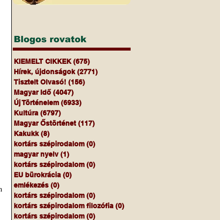
Blogos rovatok
KIEMELT CIKKEK
(675)
675 bejegyzés
Hírek, újdonságok
(2771)
2771 bejegyzés
Tisztelt Olvasó!
(156)
156 bejegyzés
Magyar Idő
(4047)
4047 bejegyzés
Új Történelem
(6933)
6933 bejegyzés
Kultúra
(6797)
6797 bejegyzés
Magyar Őstörténet
(117)
117 bejegyzés
Kakukk
(8)
8 bejegyzés
kortárs szépirodalom
(0)
0 bejegyzés
magyar nyelv
(1)
1 bejegyzés
kortárs szépirodalom
(0)
0 bejegyzés
EU bürokrácia
(0)
0 bejegyzés
emlékezés
(0)
0 bejegyzés
 
kortárs szépirodalom
(0)
0 bejegyzés
kortárs szépirodalom filozófia
(0)
0 bejegyzés
kortárs szépirodalom
(0)
0 bejegyzés