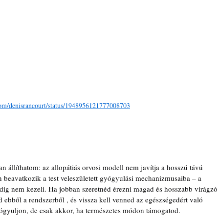
.com/denisrancourt/status/1948956121777008703
n állíthatom: az allopátiás orvosi modell nem javítja a hosszú távú 
n beavatkozik a test veleszületett gyógyulási mechanizmusaiba – a 
edig nem kezeli. Ha jobban szeretnéd érezni magad és hosszabb virágzó
ned ebből a rendszerből , és vissza kell venned az egészségedért való 
yógyuljon, de csak akkor, ha természetes módon támogatod.