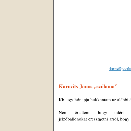
dornstSpoeúu
Karovits János „szólama”
Kb. egy hónapja bukkantam az alábbi ö
Nem értettem, hogy miért k
jelzőballonokat eresztgetni arról, hogy