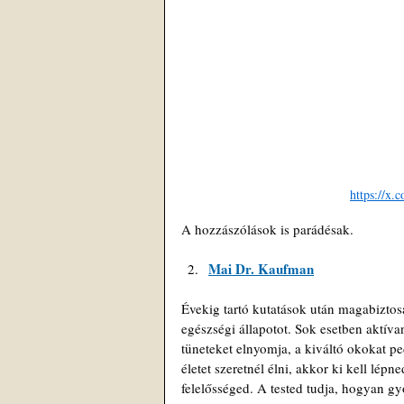
https://x
A hozzászólások is parádésak. 
Mai Dr. Kaufman
Évekig tartó kutatások után magabiztosa
egészségi állapotot. Sok esetben aktíva
tüneteket elnyomja, a kiváltó okokat p
életet szeretnél élni, akkor ki kell lép
felelősséged. A tested tudja, hogyan g