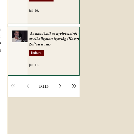
júl. 16.
 
Az akadémikus nyelvészetről –
 
az elhallgatott igazság (Hosszú
 
Zoltán írása)
 
Kultúra
júl. 11.
1
/
113