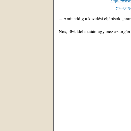
https://www
y-may-sp
... Amit addig a kezelési eljárások „a
Nos, röviddel ezután ugyanez az orgán-