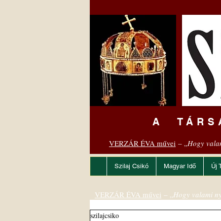
A TÁRS
VERZÁR ÉVA művei
– „
Hogy vala
Szilaj Csikó
Magyar Idő
Új 
VERZÁR ÉVA művei
– „
Hogy valami ny
szilajcsiko