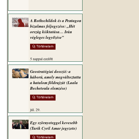
A Rothschildok és a Pentagon
bizalmas feljegyzése: „Hét
ország kiiktatása… Irán
végleges legyőzése”
Új Történelem
5 nappal ezelőtt
Geostratégiai dosszié: a
háború, amely megváltoztatta
a hatalom földrajzát (Laala
Bechetoula elemzése)
Új Történelem
júl. 29.
Egy szörnyeteggel kevesebb
(Tarik Cyril Amar jegyzete)
Új Történelem