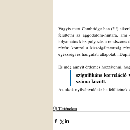
Vagyis mert Cambridge-ben (!!!) sikerült
felültetni az aggodalom-hintára, am
folyamatos kiszipolyozás a rendszeres di
révén; kontrol a kiszolgáltatottság rév
egészségi és hangulati állapotát. „Dup
És még annyit érdemes hozzátenni, hogy
szignifikáns korreláció
száma között. 
Az okok nyilvánvalóak: ha felültetnek er
Új Történelem