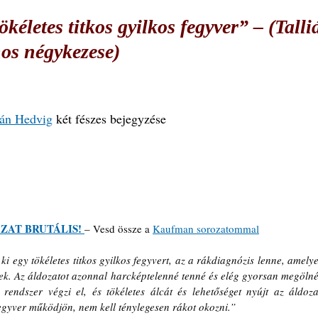
kéletes titkos gyilkos fegyver” – (Talli
nos négykezese)
ián Hedvig
 két fészes bejegyzése
ZAT BRUTÁLIS! 
– 
Vesd össze a 
Kaufman sorozatommal
 egy tökéletes titkos gyilkos fegyvert, az a rákdiagnózis lenne, amelyet
ek. Az áldozatot azonnal harcképtelenné tenné és elég gyorsan megölné,
endszer végzi el, és tökéletes álcát és lehetőséget nyújt az áldozat
fegyver működjön, nem kell ténylegesen rákot okozni.
”