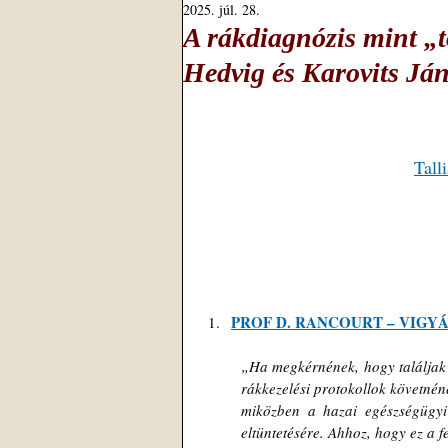
2025. júl. 28.
A rákdiagnózis mint „tö
Hedvig és Karovits Já
Tall
PROF
 D. RANCOURT 
–
 VIGYÁ
„
Ha megkérnének, hogy találjak ki
rákkezelési protokollok követnén
miközben a hazai egészségügyi r
eltüntetésére. Ahhoz, hogy ez a 