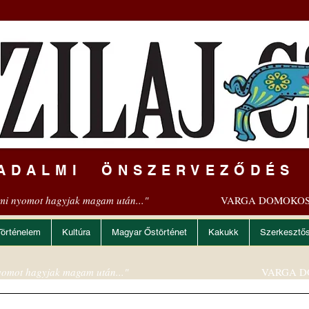
ADALMI ÖNSZERVEZŐDÉS
mi nyomot hagyjak magam után..."
VARGA DOMOKOS
Történelem
Kultúra
Magyar Őstörténet
Kakukk
Szerkesztő
omot hagyjak magam után..."
VARGA D