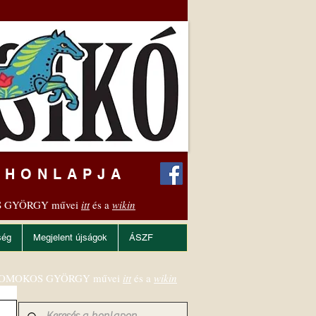
 HONLAPJA
 GYÖRGY művei
itt
és a
wikin
ség
Megjelent újságok
ÁSZF
OMOKOS GYÖRGY művei
itt
és a
wikin