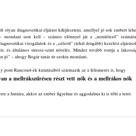
 olyan diagnosztikai eljárást kifejleszteni, amellyel jó sok embert lehet
i – mondani sem kell – számos előnnyel jár a „nemlétező” számára:
agnosztikai vizsgálatok és a „célzott” (tehát drágább) kezelési eljárások
én; és általános stressz-szint növelés. Mindez tovább rontja a lakosság
lán jó” – ahogy Bogár tanár úr szokta mondani.
 pont Rancourt-ék kutatásából származik az a felismerés is, hogy
 van a mellrákszűrésen részt vett nők és a mellrákos nők 
re a hintára, akkor az ember figyelme és aggodalma ki is tölti a teret.