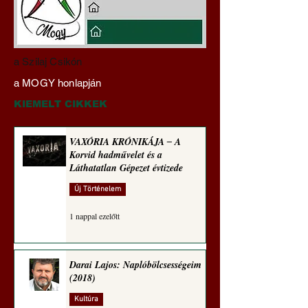
Hajdu Zoltán:
VAXÓRIA KRÓNI
a Szilaj Csikón
Transzhumanizmus és
‒ A Korvid hadműv
a MOGY honlapján
technomorál ‒ 21/28.
és a Láthatatlan Gé
Rugalmas technomorál:
évtizede
KIEMELT CIKKEK
alázatosság
VAXÓRIA KRÓNIKÁJA ‒ A
Korvid hadművelet és a
Láthatatlan Gépezet évtizede
Új Történelem
1 nappal ezelőtt
Darai Lajos: Naplóbölcsességeim
(2018)
Kultúra