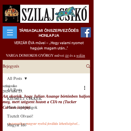
TÁRSADALMI ÖNSZERVEZŐDÉS
HONLAPJA
VERZÁR ÉVA művei – „Hogy valami nyomot
hagyjak magam után..."
VARGA DOMOKOS GYÖRGY művei
itt
és a
wikin
Bejegyzés
All Posts
szilajcsiko
All Posts
2024. febr. 23.
Azt akarják, hogy Julian Assange börtönben haljon
KIEMELT CIKKEK
meg, mert szégyent hozott a CIA-ra (Tucker
Hírek, újdonságok
Carlson-interjú)
Tisztelt Olvasó!
Automatikus magyar nyelvű fordítás lehetőségével...
Magyar Idő