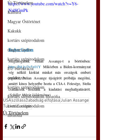
Új Történelem
https://www.youtube.com/watch?v=Y6-
Nal8GmPk
Kultúra
Magyar Őstörténet
Kakukk
kortárs szépirodalom
magyar nyelv
Tucker Carlson
kortárs szépirodalom
Meglátogattuk Julian Assange-t a börtönben: 
https://bit.ly/3v5x01Y
 Miközben a Biden-kormányzat 
EU bürokrácia
vég nélkül kioktat minket más országok emberi 
emlékezés
jogairól, Julian Assange újságírót próbálja megölni, 
amiért kínos helyzetbe hozta a CIA-t. Felesége, Stella 
kortárs szépirodalom
csatlakozik hozzánk a kiadatási meghallgatásáról. 
(Schiller Mária küldeménye)
kortárs szépirodalom filozófia
USA
szólásszabadság elfojtása
Julian Assange
kortárs szépirodalom
Tucker Carlson
Új Történelem
filozófia