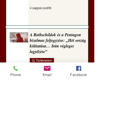
4 nappal ezelőtt
A Rothschildok és a Pentagon
bizalmas feljegyzése: „Hét ország
kiiktatása… Irán végleges
legyőzése”
Új Történelem
5 nappal ezelőtt
Phone
Email
Facebook
Geostratégiai dosszié: a háború,
amely megváltoztatta a hatalom
földrajzát (Laala Bechetoula
elemzése)
Új Történelem
júl. 29.