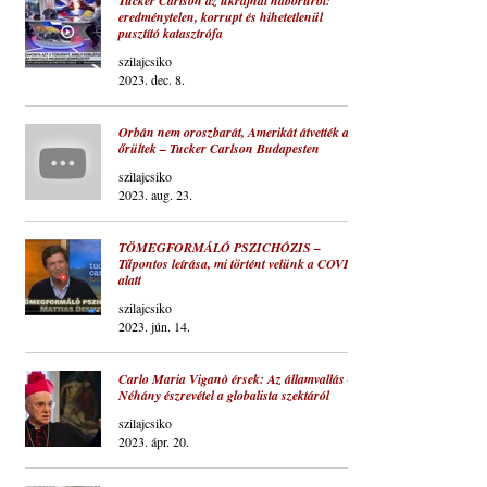
Tucker Carlson az ukrajnai háborúról:
eredménytelen, korrupt és hihetetlenül
pusztító katasztrófa
szilajcsiko
2023. dec. 8.
Orbán nem oroszbarát, Amerikát átvették az
őrültek – Tucker Carlson Budapesten
szilajcsiko
2023. aug. 23.
TÖMEGFORMÁLÓ PSZICHÓZIS –
Tűpontos leírása, mi történt velünk a COVID
alatt
szilajcsiko
2023. jún. 14.
Carlo Maria Viganò érsek: Az államvallás –
Néhány észrevétel a globalista szektáról
szilajcsiko
2023. ápr. 20.