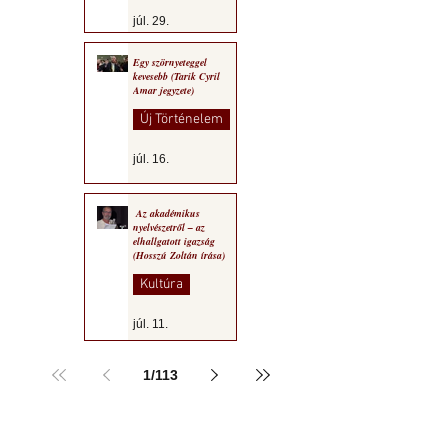
júl. 29.
Egy szörnyeteggel
kevesebb (Tarik Cyril
Amar jegyzete)
Új Történelem
júl. 16.
Az akadémikus
nyelvészetről – az
elhallgatott igazság
(Hosszú Zoltán írása)
Kultúra
júl. 11.
1
/
113
a MOGY honlapján