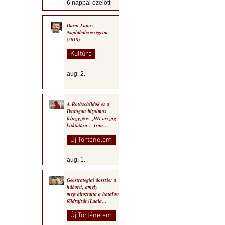
6 nappal ezelőtt
Darai Lajos:
Naplóbölcsességeim
(2018)
Kultúra
aug. 2.
A Rothschildok és a
Pentagon bizalmas
feljegyzése: „Hét ország
kiiktatása… Irán
végleges legyőzése”
Új Történelem
aug. 1.
Geostratégiai dosszié: a
háború, amely
megváltoztatta a hatalom
földrajzát (Laala
Bechetoula elemzése)
Új Történelem