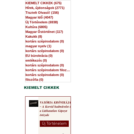
KIEMELT CIKKEK
(675)
675 bejegyzés
Hírek, újdonságok
(2771)
2771 bejegyzés
Tisztelt Olvasó!
(156)
156 bejegyzés
Magyar Idő
(4047)
4047 bejegyzés
Új Történelem
(6938)
6938 bejegyzés
Kultúra
(6805)
6805 bejegyzés
Magyar Őstörténet
(117)
117 bejegyzés
Kakukk
(8)
8 bejegyzés
kortárs szépirodalom
(0)
0 bejegyzés
magyar nyelv
(1)
1 bejegyzés
kortárs szépirodalom
(0)
0 bejegyzés
EU bürokrácia
(0)
0 bejegyzés
emlékezés
(0)
0 bejegyzés
kortárs szépirodalom
(0)
0 bejegyzés
kortárs szépirodalom filozófia
(0)
0 bejegyzés
kortárs szépirodalom
(0)
0 bejegyzés
filozófia
(0)
0 bejegyzés
KIEMELT CIKKEK
VAXÓRIA KRÓNIKÁJA
‒ A Korvid hadművelet és
a Láthatatlan Gépezet
évtizede
Új Történelem