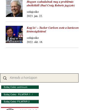
Hogyan szabadulnak meg a problémás
elnököktől (Paul Craig Roberts jegyzete)
szilajcsiko
2023. jan. 22.
Kopj le! – Tucker Carlson esete a karácsonyi
kívánságlistával
szilajcsiko
2022. okt. 18.
Szilaj Csikó archívum
Szilaj Csikó FILMTÁR 1 /
Szilaj Csikó FILMTÁR 2