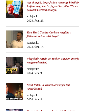
Azt akarják, hogy Julian Assange börtönben
haljon meg, mert szégyent hozott a CIA-ra
(Tucker Carlson-interjú)
szilajcsiko
2024. febr. 23.
Ron Paul: Tucker Carlson megölte a
főáramú média sárkányát
szilajcsiko
2024. febr. 14.
Vlagyimir Putyin és Tucker Carlson interjúja
magyarul (teljes)
szilajcsiko
2024. febr. 9.
Scott Ritter: A Tucker-őrület jót tesz
Amerikának
szilajcsiko
2024. febr. 8.