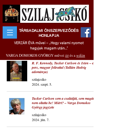
TÁRSADALMI ÖNSZERVEZŐDÉS
HONLAPJA
VERZÁR ÉVA művei – „Hogy valami nyomot
hagyjak magam után..."
VARGA DOMOKOS GYÖRGY művei
itt
és a
wikin
R. F. Kennedy, Tucker Carlson és Isten – egy
perc, magyar felirattal (Tallián Hedvig
adománya)
szilajcsiko
2024. szept. 5.
Tucker Carlson sem a családját, sem magát
nem oltatta be! Miért? – Varga Domokos
György jegyzete
szilajcsiko
2024. jún. 7.