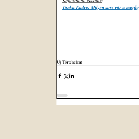
Kapcsolódó cikkünk
: 
Tanka Endre: Milyen sors vár a mező
Új Történelem