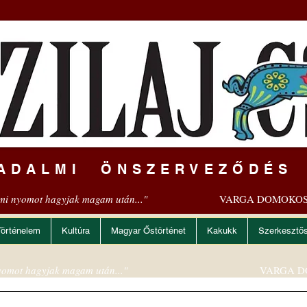
ADALMI ÖNSZERVEZŐDÉS
mi nyomot hagyjak magam után..."
VARGA DOMOKOS
Történelem
Kultúra
Magyar Őstörténet
Kakukk
Szerkesztő
omot hagyjak magam után..."
VARGA D