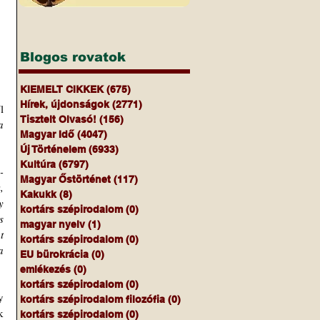
Blogos rovatok
KIEMELT CIKKEK
(675)
675 bejegyzés
Hírek, újdonságok
(2771)
2771 bejegyzés
Tisztelt Olvasó!
(156)
156 bejegyzés
 
Magyar Idő
(4047)
4047 bejegyzés
Új Történelem
(6933)
6933 bejegyzés
Kultúra
(6797)
6797 bejegyzés
-
Magyar Őstörténet
(117)
117 bejegyzés
 
Kakukk
(8)
8 bejegyzés
 
kortárs szépirodalom
(0)
0 bejegyzés
 
magyar nyelv
(1)
1 bejegyzés
 
kortárs szépirodalom
(0)
0 bejegyzés
 
EU bürokrácia
(0)
0 bejegyzés
emlékezés
(0)
0 bejegyzés
kortárs szépirodalom
(0)
0 bejegyzés
kortárs szépirodalom filozófia
(0)
0 bejegyzés
 
kortárs szépirodalom
(0)
0 bejegyzés