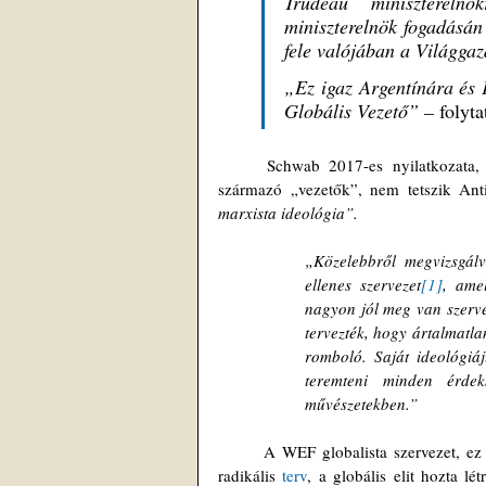
Trudeau minisztereln
miniszterelnök fogadásán 
fele valójában a Világgaz
„Ez igaz Argentínára és 
Globális Vezető” –
 folyt
	Schwab 2017-es nyilatkozata, amely szerint a világ különböző kormányainak vezetői a WEF-ből 
származó „vezetők”, nem tetszik Anti
marxista ideológia”. 
„Közelebbről megvizsgálv
ellenes szervezet
[1]
, amel
nagyon jól meg van szerve
tervezték, hogy ártalmatla
romboló. Saját ideológiáj
teremteni minden érdek
művészetekben.”
	A WEF globalista szervezet, ez áll a „Nagy Újraindítás” (The Great Reset) programja mögött. Ez egy 
radikális 
terv
, a globális elit hozta lét