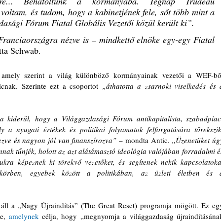
ökre... Behatoltunk a kormányába. Tegnap Trudeau 
voltam, és tudom, hogy a kabinetjének fele, sőt több mint a 
dasági Fórum Fiatal Globális Vezetői közül került ki”. 
Franciaországra nézve is – mindkettő elnöke egy-egy Fiatal 
atta Schwab.
cnak. Szerinte ezt a csoportot 
„áthatotta a zsarnoki viselkedés és a
a kiderül, hogy a Világgazdasági Fórum antikapitalista, szabadpiac
y a nyugati értékek és politikai folyamatok felforgatására törekszik,
zve és nagyon jól van finanszírozva” 
– mondta Antic. 
„Üzenetüket úgy
nnak tűnjék, holott az azt alátámasztó ideológia valójában forradalmi és
ukra képeznek ki törekvő vezetőket, és segítenek nekik kapcsolatokat
körben, egyebek között a politikában, az üzleti életben és a
re, 
amelynek
 célja, hogy „megnyomja a világgazdaság újraindításának