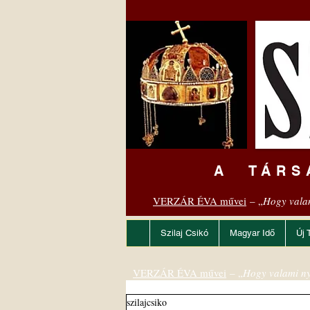
A TÁRS
VERZÁR ÉVA művei
– „
Hogy vala
Szilaj Csikó
Magyar Idő
Új 
VERZÁR ÉVA művei
– „
Hogy valami ny
szilajcsiko