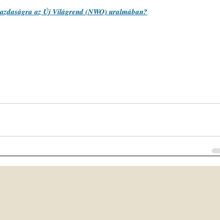
gazdaságra az Új Világrend (NWO) uralmában?