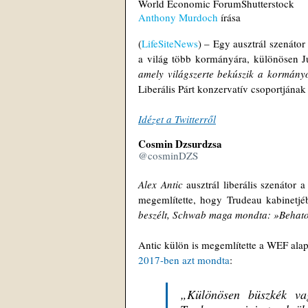
World Economic ForumShutterstock
Anthony Murdoch
 írása
(
LifeSiteNews
) – Egy ausztrál szenátor
a világ több kormányára, különösen Ju
amely világszerte bekúszik a kormán
Liberális Párt konzervatív csoportjának 
Idézet a Twitterről
Cosmin Dzsurdzsa 
@cosminDZS 
Alex Antic
 ausztrál liberális szenátor a
megemlítette, hogy Trudeau kabinetjé
beszélt, Schwab maga mondta: »Behato
Antic külön is megemlítette a WEF alap
2017-ben azt mondta
: 
„Különösen büszkék vag