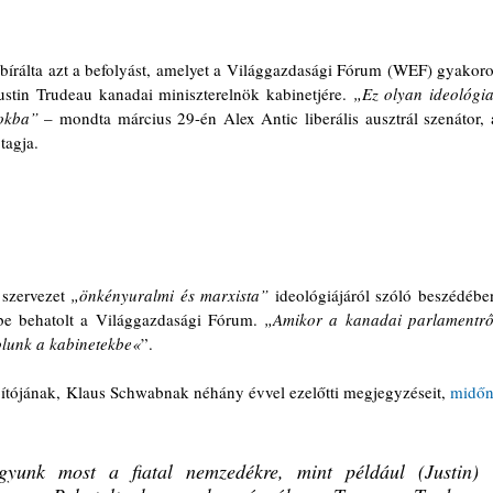
 bírálta azt a befolyást, amelyet a Világgazdasági Fórum (WEF) gyakorol
stin Trudeau kanadai miniszterelnök kabinetjére. 
„Ez olyan ideológia,
yokba”
 – mondta március 29-én Alex Antic liberális ausztrál szenátor, a
tagja.
 szervezet 
„önkényuralmi és marxista”
 ideológiájáról szóló beszédében
be behatolt a Világgazdasági Fórum. 
„Amikor a kanadai parlamentről
lunk a kabinetekbe«
”.
ítójának, Klaus Schwabnak néhány évvel ezelőtti megjegyzéseit, 
midőn,
yunk most a fiatal nemzedékre, mint például (Justin) 