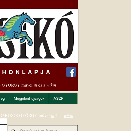
 HONLAPJA
 GYÖRGY művei
itt
és a
wikin
ség
Megjelent újságok
ÁSZF
OMOKOS GYÖRGY művei
itt
és a
wikin