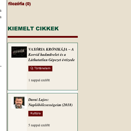
filozófia
(0)
0 bejegyzés
 
KIEMELT CIKKEK
VAXÓRIA KRÓNIKÁJA ‒ A
Korvid hadművelet és a
Láthatatlan Gépezet évtizede
Új Történelem
1 nappal ezelőtt
Darai Lajos:
Naplóbölcsességeim (2018)
Kultúra
5 nappal ezelőtt