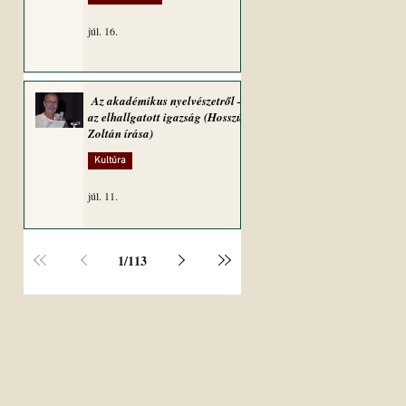
júl. 16.
Az akadémikus nyelvészetről –
az elhallgatott igazság (Hosszú
Zoltán írása)
Kultúra
júl. 11.
1
/
113