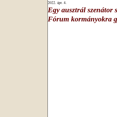
2022. ápr. 4.
Egy ausztrál szenátor 
Fórum kormányokra gy