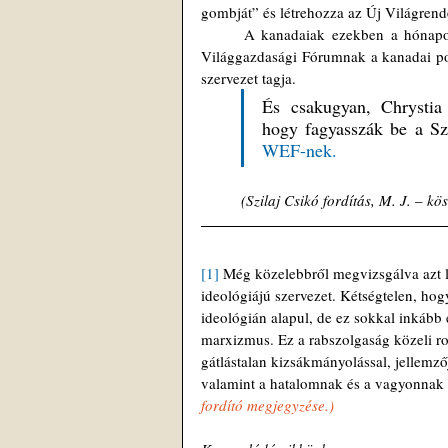
gombját” és létrehozza az Új Világren
	A kanadaiak ezekben a hónapokban egyre inkább tudatába kerülnek annak, milyen befolyása van a 
Világgazdasági Fórumnak a kanadai poli
szervezet tagja.
És csakugyan, Chrystia 
hogy fagyasszák be a Sz
WEF-nek.
(Szilaj Csikó fordítás, M. J. 
– 
kös
[1]
 Még közelebbről megvizsgálva azt l
ideológiájú szervezet. Kétségtelen, ho
ideológián alapul, de ez sokkal inkább 
marxizmus. Ez a rabszolgaság közeli ro
gátlástalan kizsákmányolással, jellemzőj
valamint a hatalomnak és a vagyonnak e
fordító megjegyzése.) 