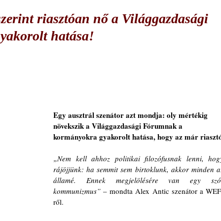
szerint riasztóan nő a Világgazdasági
akorolt hatása!
Egy ausztrál szenátor azt mondja: oly mértékig 
növekszik a Világgazdasági Fórumnak a 
kormányokra gyakorolt hatása, hogy az már riaszt
„Nem kell ahhoz politikai filozófusnak lenni, hogy
rájöjjünk: ha semmit sem birtoklunk, akkor minden az
államé. Ennek megjelölésére van egy szó:
kommunizmus” 
– mondta Alex Antic szenátor a WEF
ről.