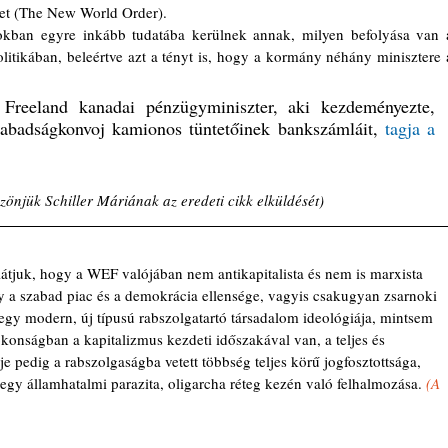
det (The New World Order).
tikában, beleértve azt a tényt is, hogy a kormány néhány minisztere a
Freeland kanadai pénzügyminiszter, aki kezdeményezte, 
abadságkonvoj kamionos tüntetőinek bankszámláit, 
tagja a 
zönjük Schiller Máriának az eredeti cikk elküldését) 
átjuk, hogy a WEF valójában nem antikapitalista és nem is marxista 
gy a szabad piac és a demokrácia ellensége, vagyis csakugyan zsarnoki 
egy modern, új típusú rabszolgatartó társadalom ideológiája, mintsem 
konságban a kapitalizmus kezdeti időszakával van, a teljes és 
e pedig a rabszolgaságba vetett többség teljes körű jogfosztottsága, 
gy államhatalmi parazita, oligarcha réteg kezén való felhalmozása. 
(A 