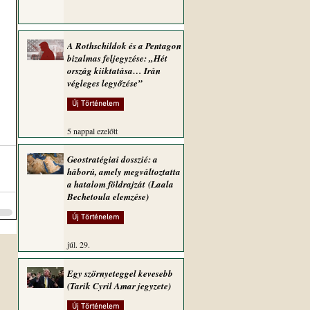
A Rothschildok és a Pentagon
bizalmas feljegyzése: „Hét
ország kiiktatása… Irán
végleges legyőzése”
Új Történelem
5 nappal ezelőtt
Geostratégiai dosszié: a
háború, amely megváltoztatta
a hatalom földrajzát (Laala
Bechetoula elemzése)
Új Történelem
júl. 29.
Egy szörnyeteggel kevesebb
(Tarik Cyril Amar jegyzete)
Új Történelem