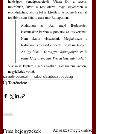
hatóságok vendégszeretetét. Utána jött a rácsos 
mikrobusz, kivitt a repülőtérre, majd egyenesen a 
repülőgéphez, ahová fel is kísértek. A poggyászaimat 
továbbra sem láttam, csak már Budapesten.
Átaludtam az utat, majd Budapesten 
kiszálláskor kértem a pilótától az útlevelemet. 
Nem akarta visszaadni. Megkérdezte a 
biztonsági szolgálat emberét, hogy mi legyen. 
Az így felelt: 
„Ő magyar állampolgár, ez itt 
pedig Magyarország. Vissza lehet adni neki.” 
Vissza is kaptam a gép ajtajában. Köszöntem szépen, 
nagylelkűek voltak.
izraeli-palesztin háború
sajtószabadság
Új Történelem
Friss bejegyzések
Az összes megtekintése