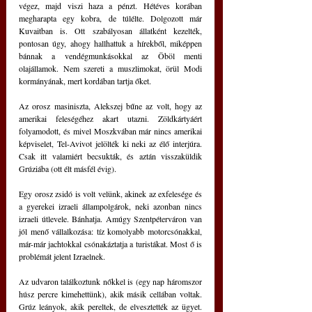
végez, majd viszi haza a pénzt. Hétéves korában 
megharapta egy kobra, de túlélte. Dolgozott már 
Kuvaitban is. Ott szabályosan állatként kezelték, 
pontosan úgy, ahogy hallhattuk a hírekből, miképpen 
bánnak a vendégmunkásokkal az Öböl menti 
olajállamok. Nem szereti a muszlimokat, örül Modi 
kormányának, mert kordában tartja őket.
Az orosz masiniszta, Alekszej bűne az volt, hogy az 
amerikai feleségéhez akart utazni. Zöldkártyáért 
folyamodott, és mivel Moszkvában már nincs amerikai 
képviselet, Tel-Avivot jelölték ki neki az élő interjúra. 
Csak itt valamiért becsukták, és aztán visszaküldik 
Grúziába (ott élt másfél évig).
Egy orosz zsidó is volt velünk, akinek az exfelesége és 
a gyerekei izraeli állampolgárok, neki azonban nincs 
izraeli útlevele. Bánhatja. Amúgy Szentpéterváron van 
jól menő vállalkozása: tíz komolyabb motorcsónakkal, 
már-már jachtokkal csónakáztatja a turistákat. Most ő is 
problémát jelent Izraelnek.
Az udvaron találkoztunk nőkkel is (egy nap háromszor 
húsz percre kimehettünk), akik másik cellában voltak. 
Grúz leányok, akik pereltek, de elvesztették az ügyet. 