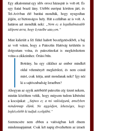
Egy alkalommal egy idős orosz házaspár is volt ott. És 
egy fiatal brazil lány. Utóbbi európai körúton járt, és 
Tel-Avivban élő barátai mondták, hogy nyugodtan 
jöjjön, ez biztonságos hely. Hát a cellában az is volt. A 
határon azt mondták neki: 
„Nem ez a legalkalmasabb 
időpont arra, hogy Izraelbe utazzon.”
Mint kiderült a fél füllel hallott beszélgetésekből, a baj 
az volt velem, hogy a Palesztin Hatóság területén is 
dolgoztam volna, és palesztinokat is megkérdeztem 
volna a cikkeimhez. Óriási bűn. 
Botrány, ha egy cikkhez az ember mindkét 
oldal véleményét megkérdezi, és nem csinál 
mást, csak leírja, amit mondanak neki? Így néz 
ki a sajtószabadság Izraelben? 
Ahogyan az egyik autóbérlő palesztin cég üzent nekem, 
miután közöltem velük, hogy mégsem tudom kibérelni 
a kocsijukat: 
„Sajnos ez a mi valóságunk, amelyben 
mindennap élünk. Ne aggódjon, lehetséges, hogy 
legközelebb ki tudjuk szolgálni.”
Szerencsére nem ebben a valóságban kell élnem 
mindennapjaimat. Csak két napig élvezhettem az izraeli 