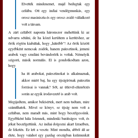
Elvették mindenemet, majd bedugtak egy 
cellába. Ott egy indiai vendégmunkás, egy 
orosz masiniszta és egy orosz–zsidó vállalkozó 
volt a társam. 
A zárt cellából naponta háromszor mehettünk ki az 
udvarra sétálni, de ha közel kerültem a kerítéshez, az 
őrök rögtön kiabáltak, hogy „hátrébb”! Az őrök között 
egyébként nemcsak zsidók, hanem palesztinok, jemeni 
arabok vagy szudáni bevándorlók is voltak. Némelyik 
szigorú, másik normális. El is gondolkodtam azon, 
hogy 
ha itt arabokat, palesztinokat is alkalmaznak, 
akkor miért baj, ha egy újságírónak palesztin 
forrásai is vannak? Sőt, az útlevél-ellenőrzés 
során az egyik irodavezető is arab volt.
Megijedtem, amikor bekísértek, mert nem tudtam, mire 
számíthatok. Mivel se könyv, se újság nem volt a 
cellában, nem maradt más, mint hogy beszélgessünk. 
Egyébként hála Istennek, mindenki barátságos volt, és 
jókat beszélgettünk. Az indiai dolgozni akart Izraelben, 
de feketén. Ez lett a veszte. Mint mondta, abból áll az 
élete, hogy valahol egy gazdag országban kulimunkát 