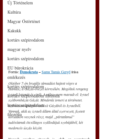
Új Történelem
Kultúra
Magyar Őstörténet
Kakukk
kortárs szépirodalom
magyar nyelv
kortárs szépirodalom
EU bürokrácia
Forrás:
Demokrata
 – 
Samu Tamás Gergő
 írása
emlékezés
Október 7-én brutális támadást hajtott végre a 
kortárs szépirodalom
Hamász a Gázai-övezet környékén. Megöltek rengeteg 
izraeli katonát és civilt. A válasz nem maradt el: Izrael 
kortárs szépirodalom filozófia
szétbombázta Gázát. Mindenki ismeri a történetet. 
kortárs szépirodalom
Számtalan újságíró tudósít Gázából és Izraelből. 
Vannak, akik az izraeli állam által szervezett, fizetett 
filozófia
körutakon vesznek részt, majd „pártatlanul” 
tudósítanak ötcsillagos szállodájuk szobájából, két 
medencés úszás között.