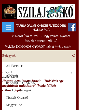
TÁRSADALMI ÖNSZERVEZŐDÉS
HONLAPJA
VERZÁR ÉVA művei – „Hogy valami nyomot
hagyjak magam után..."
VARGA DOMOKOS GYÖRGY művei
itt
és a
wikin
Bejegyzés
All Posts
szilajcsiko
All Posts
2024. febr. 18.
Hogyan nem láttam Izraelt – Tudósítás egy
KIEMELT CIKKEK
meghiúsult tudósításról (Vajda Miklós
Hírek, újdonságok
cikkajánlója)
Tisztelt Olvasó!
Magyar Idő