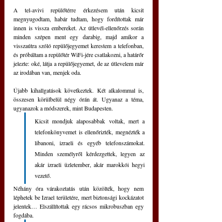
A tel-avivi repülőtérre érkezésem után kicsit 
megnyugodtam, habár tudtam, hogy fordítottak már 
innen is vissza embereket. Az útlevél-ellenőrzés során 
minden szépen ment egy darabig, majd amikor a 
visszaútra szóló repülőjegyemet kerestem a telefonban, 
és próbáltam a repülőtér WiFi-jére csatlakozni, a határőr 
jelezte: oké, látja a repülőjegyemet, de az útlevelem már 
az irodában van, menjek oda.
Újabb kihallgatások következtek. Két alkalommal is, 
összesen körülbelül négy órán át. Ugyanaz a téma, 
ugyanazok a módszerek, mint Budapesten. 
Kicsit mondjuk alaposabbak voltak, mert a 
telefonkönyvemet is ellenőrizték, megnézték a 
libanoni, izraeli és egyéb telefonszámokat. 
Minden személyről kérdezgettek, legyen az 
akár izraeli üzletember, akár marokkói hegyi 
vezető.
Néhány óra várakoztatás után közölték, hogy nem 
léphetek be Izrael területére, mert biztonsági kockázatot 
jelentek… Elszállítottak egy rácsos mikrobuszban egy 
fogdába. 