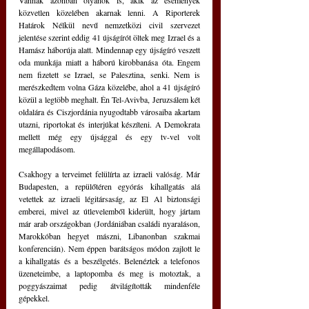
Vannak azonban olyanok is, akik az események 
közvetlen közelében akarnak lenni. A Riporterek 
Határok Nélkül nevű nemzetközi civil szervezet 
jelentése szerint eddig 41 újságírót öltek meg Izrael és a 
Hamász háborúja alatt. Mindennap egy újságíró veszett 
oda munkája miatt a háború kirobbanása óta. Engem 
nem fizetett se Izrael, se Palesztina, senki. Nem is 
merészkedtem volna Gáza közelébe, ahol a 41 újságíró 
közül a legtöbb meghalt. Én Tel-Avivba, Jeruzsálem két 
oldalára és Ciszjordánia nyugodtabb városaiba akartam 
utazni, riportokat és interjúkat készíteni. A Demokrata 
mellett még egy újsággal és egy tv-vel volt 
megállapodásom.
Csakhogy a terveimet felülírta az izraeli valóság. Már 
Budapesten, a repülőtéren egyórás kihallgatás alá 
vetettek az izraeli légitársaság, az El Al biztonsági 
emberei, mivel az útlevelemből kiderült, hogy jártam 
már arab országokban (Jordániában családi nyaraláson, 
Marokkóban hegyet mászni, Libanonban szakmai 
konferencián). Nem éppen barátságos módon zajlott le 
a kihallgatás és a beszélgetés. Belenéztek a telefonos 
üzeneteimbe, a laptopomba és meg is motoztak, a 
poggyászaimat pedig átvilágították mindenféle 
gépekkel.