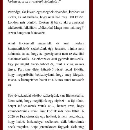
kiolvasni, csak a vásárlói cipőtalpát
 .”
Partridge, aki kiváló egészségnek örvendett, kirohant az 
utcára, és azt kiabálta, hogy nem halt meg. Túl későn. 
London már döntött. Éveken át bárki, aki a cipésszel 
találkozott, felkiáltott: „Micsoda? Maga nem halt meg?” 
Aztán hangosan felnevetett.
Amit Bickerstaff megértett, és amit modern 
kommunikációs szakértőink úgy tesznek, mintha nem 
tudnának, az az, hogy az igazság soha nem az ész által 
diadalmaskodik. Az elbeszélés által győzedelmeskedik. 
Egy jól megírt fikció többet ér, mint a világ összes 
ténye. Partridge élete hátralévő részét azzal töltötte, 
hogy megpróbálta bebizonyítani, hogy még lélegzik. 
Hiába. A köznyelvben halott volt. Nincs ennél rosszabb 
sír.
Sok évszázaddal később szükségünk van Bickerstaffra. 
Nem azért, hogy megöljünk egy cipészt – a faj kihalt, 
helyét influenszerek vették át –, hanem azért, hogy 
szembenézzünk azzal, amit korunk már nem láthat. A 
2026-os Franciaország egy holttest, és nem veszi észre, 
hogy halott. Intézményei szellemek, akik bútoroknak 
nézik magukat. Elitjei jelentéktelen foglyok, akik meg 