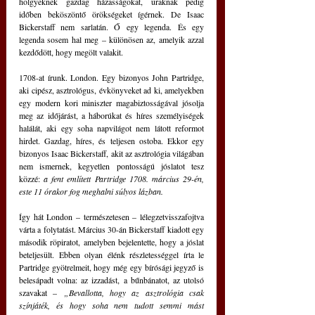
hölgyeknek gazdag házasságokat, uraknak pedig 
időben beköszöntő örökségeket ígérnek. De Isaac 
Bickerstaff nem sarlatán. Ő egy legenda. És egy 
legenda sosem hal meg – különösen az, amelyik azzal 
kezdődött, hogy megölt valakit.
1708-at írunk. London. Egy bizonyos John Partridge, 
aki cipész, asztrológus, évkönyveket ad ki, amelyekben 
egy modern kori miniszter magabiztosságával jósolja 
meg az időjárást, a háborúkat és híres személyiségek 
halálát, aki egy soha napvilágot nem látott reformot 
hirdet. Gazdag, híres, és teljesen ostoba. Ekkor egy 
bizonyos Isaac Bickerstaff, akit az asztrológia világában 
nem ismernek, kegyetlen pontosságú jóslatot tesz 
közzé: 
a fent említett
Partridge 1708. március 29-én, 
este 11 órakor fog meghalni súlyos lázban.
Így hát London – természetesen – lélegzetvisszafojtva 
várta a folytatást. Március 30-án Bickerstaff kiadott egy 
második röpiratot, amelyben bejelentette, hogy a jóslat 
beteljesült. Ebben olyan élénk részletességgel írta le 
Partridge gyötrelmeit, hogy még egy bírósági jegyző is 
belesápadt volna: az izzadást, a bűnbánatot, az utolsó 
szavakat – 
„Bevallotta, hogy az asztrológia csak 
színjáték, és hogy soha nem tudott semmi mást 