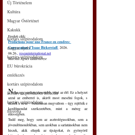
Új Történelem
Kultúra
Magyar Őstörténet
Kakukk
Eredeti cikk:
kortárs szépirodalom
Prédictions pour une France en cendres: 
magyar nyelv
Convocation d’Isaac Bickerstaff
,
2026. 
06.26
., 
reseauinternational.net
kortárs szépirodalom
Marsall Ágnes küldeménye
EU bürokrácia
emlékezés
kortárs szépirodalom
N
éha egy szellem elevenebb, mint az élő. Ez a helyzet 
kortárs szépirodalom filozófia
azzal az emberrel is, akiről most mesélni fogok, s 
kortárs szépirodalom
akinek a neve – bizalmasan megvallom – úgy rejtőzik e 
kezdőmondat szerkezetében, mint a méreg az 
filozófia
édességben.
Tudd meg, hogy sem az asztrológusokban, sem a 
jövendőmondókban, sem azokban a sarlatánokban nem 
hiszek, akik ellepik az újságokat, és gyönyörű 