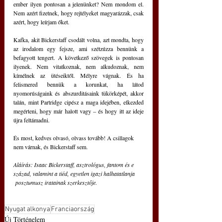
ember ilyen pontosan a jelenünket? Nem mondom el. 
Nem azért fizetnek, hogy rejtélyeket magyarázzak, csak 
azért, hogy leírjam őket.
Kafka, akit Bickerstaff csodált volna, azt mondta, hogy 
az irodalom egy fejsze, ami szétzúzza bennünk a 
befagyott tengert. A következő szövegek is pontosan 
ilyenek. Nem vitatkoznak, nem alkudoznak, nem 
kímélnek az ütéseiktől. Mélyre vágnak. És ha 
felismered bennük a korunkat, ha látod 
nyomorúságaink és abszurditásaink tükörképét, akkor 
talán, mint Partridge cipész a maga idejében, elkezded 
megérteni, hogy már halott vagy – és hogy itt az ideje 
újra feltámadni.
És most, kedves olvasó, olvass tovább! A csillagok 
nem várnak, és Bickerstaff sem.
Aláírás: Isaac Bickerstaff, asztrológus, fantom és e 
század, valamint a tiéd, egyetlen igazi halhatatlanja 
 posztumusz iratainak szerkesztője.
Nyugat alkonya
Franciaország
Új Történelem