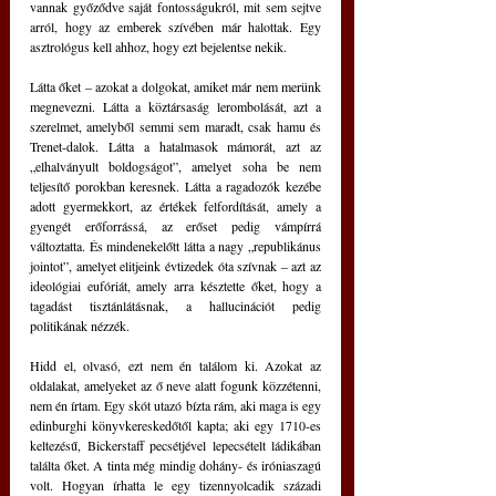
vannak győződve saját fontosságukról, mit sem sejtve 
arról, hogy az emberek szívében már halottak. Egy 
asztrológus kell ahhoz, hogy ezt bejelentse nekik.
Látta őket – azokat a dolgokat, amiket már nem merünk 
megnevezni. Látta a köztársaság lerombolását, azt a 
szerelmet, amelyből semmi sem maradt, csak hamu és 
Trenet-dalok. Látta a hatalmasok mámorát, azt az 
„elhalványult boldogságot”, amelyet soha be nem 
teljesítő porokban keresnek. Látta a ragadozók kezébe 
adott gyermekkort, az értékek felfordítását, amely a 
gyengét erőforrássá, az erőset pedig vámpírrá 
változtatta. És mindenekelőtt látta a nagy „republikánus 
jointot”, amelyet elitjeink évtizedek óta szívnak – azt az 
ideológiai eufóriát, amely arra késztette őket, hogy a 
tagadást tisztánlátásnak, a hallucinációt pedig 
politikának nézzék.
Hidd el, olvasó, ezt nem én találom ki. Azokat az 
oldalakat, amelyeket az ő neve alatt fogunk közzétenni, 
nem én írtam. Egy skót utazó bízta rám, aki maga is egy 
edinburghi könyvkereskedőtől kapta; aki egy 1710-es 
keltezésű, Bickerstaff pecsétjével lepecsételt ládikában 
találta őket. A tinta még mindig dohány- és iróniaszagú 
volt. Hogyan írhatta le egy tizennyolcadik századi 