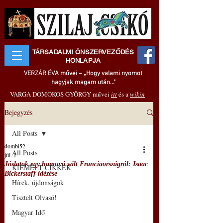
TÁRSADALMI ÖNSZERVEZŐDÉS
HONLAPJA
VERZÁR ÉVA művei – „Hogy valami nyomot
hagyjak magam után..."
VARGA DOMOKOS GYÖRGY művei
itt
és a
wikin
Bejegyzés
All Posts
dombi52
All Posts
júl. 1.
Jóslatok egy hamuvá vált Franciaországról: Isaac
KIEMELT CIKKEK
Bickerstaff idézése
Hírek, újdonságok
Tisztelt Olvasó!
Magyar Idő