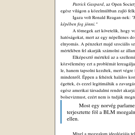
Patrick Gaspard
, az Open Socie
egész világon a közelmúltban zajló felk
	Igaza volt Ronald Reagan-nek: 
"
képében fog jönni."
 	A tömegek azt követelik, hogy vonják meg a támogatást a rendőrségtől, illetve föl kell számolni a 
hatóságokat, mert az egy népellenes do
elnyomás. A pénzeket majd szociális szo
mértékben fel akarják számolni az álla
 	Elképesztő mértékű az a szellemi visszamaradottság, retardáltság, ostobaság, ahogy az amerikai 
közvélemény ezt a problémát lereagálja
le, hanem tapsolni kezdtek, mert végre f
mindenről. Éppen a fehérek halálos k
égettek, és ezzel legitimálták a zavar
egész amerikai társadalmi rendet akarjá
bolsevizmust, ezért nem is tudják megn
	Most egy norvég parlamen
terjesztette föl a BLM mozgalm
ellen. 
 	Mivel a mozgalom ideológiája t