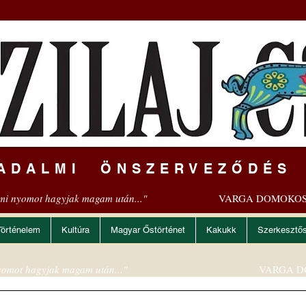
ADALMI ÖNSZERVEZŐDÉS
mi nyomot hagyjak magam után..."
VARGA DOMOKOS
Történelem
Kultúra
Magyar Őstörténet
Kakukk
Szerkesztő
omot hagyjak magam után..."
VARGA D