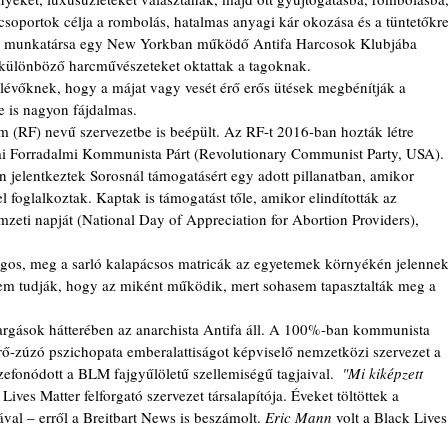
csoportok célja a rombolás, hatalmas anyagi kár okozása és a tüntetőkre
ritas munkatársa egy New Yorkban működő Antifa Harcosok Klubjába 
ol különböző harcművészeteket oktattak a tagoknak.
se is nagyon fájdalmas.
kai Forradalmi Kommunista Párt (Revolutionary Communist Party, USA). 
jelentkeztek Sorosnál támogatásért egy adott pillanatban, amikor 
 foglalkoztak. Kaptak is támogatást tőle, amikor elindították az 
zeti napját (National Day of Appreciation for Abortion Providers), 
 tudják, hogy az miként működik, mert sohasem tapasztalták meg a 
ő-zúzó pszichopata emberalattiságot képviselő nemzetközi szervezet a 
efonódott a BLM fajgyűlöletű szellemiségű tagjaival.  
"Mi kiképzett 
 Lives Matter felforgató szervezet társalapítója. Éveket töltöttek a 
ával – erről a Breitbart News is beszámolt. 
Eric Mann
 volt a Black Lives
 