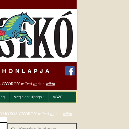
 HONLAPJA
 GYÖRGY művei
itt
és a
wikin
ség
Megjelent újságok
ÁSZF
OMOKOS GYÖRGY művei
itt
és a
wikin