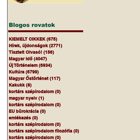
Blogos rovatok
KIEMELT CIKKEK
(675)
675 bejegyzés
Hírek, újdonságok
(2771)
2771 bejegyzés
Tisztelt Olvasó!
(156)
156 bejegyzés
Magyar Idő
(4047)
4047 bejegyzés
Új Történelem
(6934)
6934 bejegyzés
Kultúra
(6799)
6799 bejegyzés
Magyar Őstörténet
(117)
117 bejegyzés
Kakukk
(8)
8 bejegyzés
kortárs szépirodalom
(0)
0 bejegyzés
magyar nyelv
(1)
1 bejegyzés
kortárs szépirodalom
(0)
0 bejegyzés
EU bürokrácia
(0)
0 bejegyzés
emlékezés
(0)
0 bejegyzés
kortárs szépirodalom
(0)
0 bejegyzés
kortárs szépirodalom filozófia
(0)
0 bejegyzés
kortárs szépirodalom
(0)
0 bejegyzés