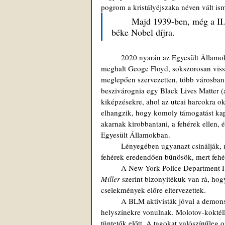
pogrom a kristályéjszaka néven vált ism
 	Majd 1939-ben, még a II. világháború kitörése előtt Adolf Hitlert felterjesztették a 
béke Nobel díjra. 
 	2020 nyarán az Egyesült Államokban egy súlyos bűncselekmény elkövetésekor a rendőrségi akció során 
meghalt Geoge Floyd, sokszorosan viss
meglepően szervezetten, több városban e
beszivárognia egy Black Lives Matter (a 
kiképzésekre, ahol az utcai harcokra okt
elhangzik, hogy komoly támogatást kapn
akarnak kirobbantani, a fehérek ellen, 
Egyesült Államokban. 
 	Lényegében ugyanazt csinálják, mint a harmincas évek Németországában. Szerintük az USA-ban élő 
fehérek eredendően bűnösök, mert fehér
	A New York Police Department Hí
Miller 
szerint bizonyítékuk van rá, hog
cselekmények előre eltervezettek. 
 	A BLM aktivisták jóval a demonstrációk elkezdése előtt, a menet útvonalán, előre kiválasztott 
helyszínekre vonulnak. Molotov-koktéll
tüntetők előtt. A tagokat valószínűleg o