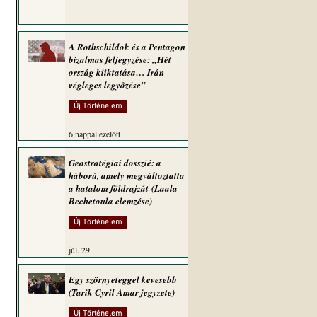
A Rothschildok és a Pentagon
bizalmas feljegyzése: „Hét
ország kiiktatása… Irán
végleges legyőzése”
Új Történelem
6 nappal ezelőtt
Geostratégiai dosszié: a
háború, amely megváltoztatta
a hatalom földrajzát (Laala
Bechetoula elemzése)
 
Új Történelem
júl. 29.
Egy szörnyeteggel kevesebb
(Tarik Cyril Amar jegyzete)
Új Történelem