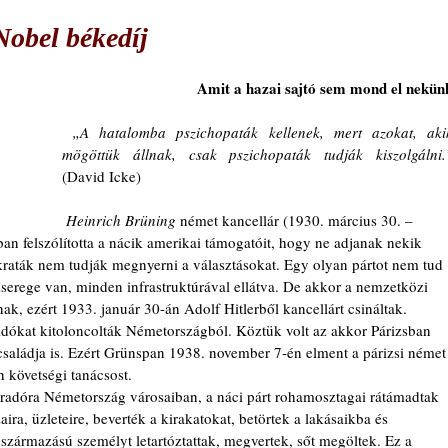
Nobel békedíj
Amit a hazai sajtó sem mond el nekün
„A hatalomba pszichopaták kellenek, mert azokat, akik
mögöttük állnak, csak pszichopaták tudják kiszolgálni.
(David Icke)
Heinrich Brüning
 német kancellár (1930. március 30. – 
an felszólította a nácik amerikai támogatóit, hogy ne adjanak nekik 
raták nem tudják megnyerni a választásokat. Egy olyan pártot nem tud 
dserege van, minden infrastruktúrával ellátva. De akkor a nemzetközi 
nak, ezért 1933. január 30-án Adolf Hitlerből kancellárt csináltak. 
dókat kitoloncolták Németországból. Köztük volt az akkor Párizsban 
családja is. Ezért Grünspan 1938. november 7-én elment a párizsi német
h követségi tanácsost. 
ra, üzleteire, beverték a kirakatokat, betörtek a lakásaikba és 
 származású személyt letartóztattak, megvertek, sőt megöltek. Ez a 