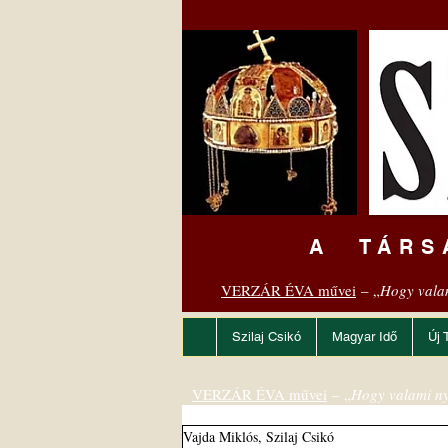
A TÁRS
VERZÁR ÉVA művei
– „
Hogy vala
Szilaj Csikó
Magyar Idő
Új 
VERZÁR ÉVA művei
– „
Hogy valami ny
Vajda Miklós, Szilaj Csikó