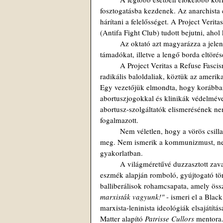
fosztogatásba kezdenek. Az anarchista 
hárítani a felelősséget. A Project Ve
(Antifa Fight Club) tudott bejutni, ah
 	Az oktató azt magyarázza a jelenlévőknek, hogy a májat vagy vesét érő erős ütések megbénítják a 
támadókat, illetve a lengő borda eltöré
 	A Project Veritas a Refuse Fascism (RF) nevű szervezetbe is beépült. Az RF-t 2016-ban hozták létre 
radikális baloldaliak, köztük az ameri
Egy vezetőjük elmondta, hogy korábban 
abortuszjogokkal és klinikák védelmével
abortusz-szolgáltatók elismerésének nem
fogalmazott. 
 	Nem véletlen, hogy a vörös csillagos, meg a sarló kalapácsos matricák az egyetemek környékén jelennek 
meg. Nem ismerik a kommunizmust, nem
gyakorlatban. 
 	A világméretűvé duzzasztott zavargások hátterében az anarchista Antifa áll. A 100%-ban kommunista 
eszmék alapján romboló, gyújtogató tör
balliberálisok rohamcsapata, amely össz
marxisták vagyunk!"
 - ismeri el a Black
marxista-leninista ideológiák elsajátítás
Matter alapító 
Patrisse Cullors
 mentora.