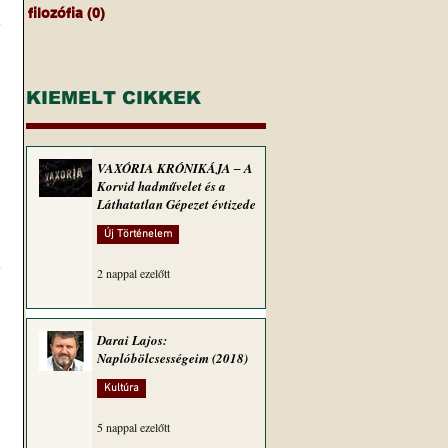
filozófia
(0)
0 bejegyzés
 
KIEMELT CIKKEK
VAXÓRIA KRÓNIKÁJA ‒ A
Korvid hadművelet és a
Láthatatlan Gépezet évtizede
Új Történelem
2 nappal ezelőtt
Darai Lajos:
Naplóbölcsességeim (2018)
Kultúra
 
5 nappal ezelőtt