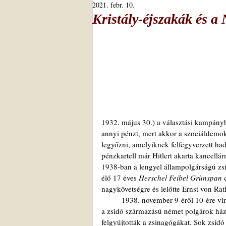
2021. febr. 10.
Kristály-éjszakák és a 
1932. május 30.) a választási kampányb
annyi pénzt, mert akkor a szociáldemok
legyőzni, amelyiknek felfegyverzett ha
pénzkartell már Hitlert akarta kancellár
1938-ban a lengyel állampolgárságú zsi
élő 17 éves 
Herschel Feibel Grünspan
 
nagykövetségre és lelőtte Ernst von Rat
 	1938. november 9-éről 10-ére virradóra Németország városaiban, a náci párt rohamosztagai rátámadtak 
a zsidó származású német polgárok házai
felgyújtották a zsinagógákat. Sok zsidó