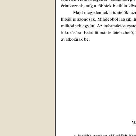
érintkeznek, míg a többiek biciklin köve
 	Majd megjelennek a tüntetők, azonos szövegű és alakú táblákkal, amelyeken még a szín és a helyesírási 
hibák is azonosak. Mindebből látszik, h
működnek együtt. Az információs csato
fokozására. Ezért itt már feltételezhető
avatkoznak be.
Me
  	A legtöbb esetben előkelőbb környéket, luxusüzleteket választanak, majd ott gyújtogatásba, rombolásba, 