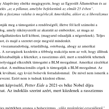
ty Alapítvány elnöke megjegyezte, hogy az Egyesült Államokban és az 
elés 
„az a pillanat, amelybe befektettünk az elmúlt 25 évben”
.
Ha a fasizmus valaha is megérkezik Amerikába, akkor az a liberalizmus 
log, amely rákényszeríti az akaratát az emberekre, az maga az 
lgáltatásokra kell költeni, (magyarul odaadják a négereknek). Teljes 
mot, és majd a szeretet ereje megvéd mindenkit.
. A zavargások kezdetén a többség reakciója nem az volt, hogy állítsuk 
elszabadítják a feketéket, a rasszizmus alól, mert a rendőrök tehetnek 
omolysággal elkezdték támogatni a BLM mozgalmat. Amerikai zászlókat 
gásokat. A multinacionális cégek is támogatják a BLM mozgalmat. Az 
k leváltani, egy kvázi bolsevik forradalommal.  De mivel nem ismerik a
evezni. Ezért nem is tudnak küzdeni ellene. 
ti képviselő, 
Petter Eide
 a 2021-es béke Nobel díjra 
at. Az indoklás szerint azért, mert küzdenek a rasszizmus 
eljes mértékben azonos a bolsevizmus 
„világ proletárjai egyesüljetek” 