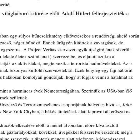
ertté. 
zaeső, néger bűnöző. Ennek ürügyén kitörtek a zavargások, de 
gyszerre.  A Project Veritas szervezet egyik újságírójának sikerült 
fekete életek számítanak) szervezetbe, és eljutott azokra a 
atják az aktivistákat, megtervezik a terrorista hadműveleteket. Az is 
ak bizonyos külföldi szervezetektől. Ezek tényleg egy faji háborút 
és halálosan komolyan gondolják, hogy át fogják venni a hatalmat az 
nek születtek. 
rszerző és Terrorizmusellenes csoportjának helyettes biztosa,
 John 
y New York Cityben, a békés tüntetések alatt kiprovokált erőszakos 
al, gáztartályokkal, kövekkel, üvegekkel felszerelve érkeznek még a 
nline szervezik, a tüntetés menete alatt telefonon, kódrendszerrel 