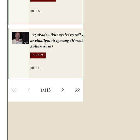
júl. 16.
Az akadémikus nyelvészetről –
az elhallgatott igazság (Hosszú
Zoltán írása)
Kultúra
júl. 11.
1
/
113