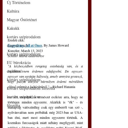
Új Történelem
Kultúra
Magyar Őstörténet
Kakukk
kortárs szépirodalom
Eredeti cikk:
magyar nyelv
Everything, All at Once
, By James Howard 
Kunstler, March 13, 2023
kortárs szépirodalom
Schiller Mária küldeménye
EU bürokrácia
"A közbeszédben rengeteg ostobaság van, és a 
emlékezés
legtöbbre nem érdemes odafigyelni. De egyszer-
egyszer van egyfajta hülyeség, amely annyira groteszk, 
kortárs szépirodalom
hogy puszta létezése bármilyen érdemi mértékben 
elárul valamit a kultúránkról." 
– Richard Hanania
kortárs szépirodalom filozófia
kortárs szépirodalom
Az idő, mondják, a természet eszköze arra, hogy ne 
történjen minden egyszerre. Akárkik is "ők" – és 
filozófia
manapság valószínűleg csak egy emberről van szó -, 
nyilvánvalóan nem próbáltak még 2023-ban az USA-
ban élni, mert most minden egyszerre történik. A 
kozmikus furcsaságok miatt néhány megfigyelő, mint 
például a félelmetes és csodálatra méltó Naomi Wolf, 