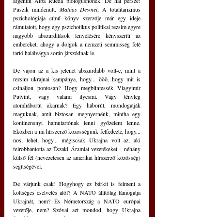
argentin Alba Rueda biológusnőnek. De hát persze! 
Puszik mindenütt. 
Mattias Desmet
, A totalitarizmus 
pszichológiája című könyv szerzője már egy ideje 
rámutatott, hogy egy pszichotikus politikai rezsim egyre 
nagyobb abszurditások lenyelésére kényszeríti az 
embereket, ahogy a dolgok a nemzeti semmisség felé 
tartó halálvágya során játszódnak le.
De vajon az a kis jelenet abszurdabb volt-e, mint a 
rezsim ukrajnai kampánya, hogy... ööö, hogy mit is 
csináljon pontosan? Hogy megbüntessék Vlagyimir 
Putyint, vagy valami ilyesmi. Vagy tényleg 
atomháborút akarnak? Egy háborút, mondogatják 
maguknak, amit biztosan megnyernénk, mintha egy 
kontinensnyi hamutartónak lenni győzelem lenne. 
Eközben a mi hírszerző közösségünk felfedezte, hogy... 
nos, lehet, hogy... mégiscsak Ukrajna volt az, aki 
felrobbantotta az Északi Áramlat vezetékeket – néhány 
külső fél (nevezetesen az amerikai hírszerző közösség) 
segítségével.
De várjunk csak! Hogyhogy ez bárkit is felment a 
költséges cselvetés alól? A NATO állítólag támogatja 
Ukrajnát, nem? És Németország a NATO európai 
vezetője, nem? Szóval azt mondod, hogy Ukrajna 