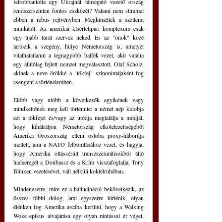
felrobbantotta egy Ukrajnát támogató vezető ország 
rendszerszinten fontos eszközét? Valami nem stimmel 
ebben a rebus rejtvényben. Megkíméllek a szellemi 
munkától. Az amerikai kísértetipari komplexum csak 
egy újabb túrát szervez neked. És az "önök" közé 
tartozik a szegény, hülye Németország is, amelyet 
vitathatatlanul a legnagyobb balfék vezet, akit valaha 
egy állítólag fejlett nemzet megválasztott, Olaf Scholz, 
akinek a neve örökké a "tökfej" szinonimájaként fog 
csengeni a történelemben.
Előbb vagy utóbb a következők egyikének vagy 
mindkettőnek meg kell történnie: a német nép kidobja 
ezt a tökfejet és/vagy az utódja megtalálja a módját, 
hogy kihátráljon Németország elkötelezettségéből 
Amerika Oroszország elleni ostoba proxy-háborúja 
mellett, ami a NATO felbomlásához vezet, és hagyja, 
hogy Amerika oltássérült transzszexuálisokból álló 
hadseregét a Donbassz és a Krím visszafoglalja, Tony 
Blinken vezetésével, váll nélküli koktélruhában.
Mindenesetre, mire ez a hallucináció bekövetkezik, az 
összes többi dolog, ami egyszerre történik, olyan 
élénken fog Amerika arcába kerülni, hogy a Walking 
Woke epikus alvajárása egy olyan rántással ér véget, 