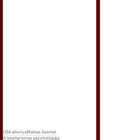
USA alkonya
Mattias Desmet
A totalitarizmus pszichológiája