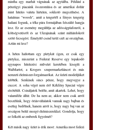
mintha egy marhát vágnának az agytálba. Például a 
pénzügyi piacaink összeomlása és az amerikai dollár 
mint hiteles valuta hirtelen, sokkoló megszűnése. A 
hatalmas "woosh", amit a tengertől a fényes tengerig 
hallani fogunk, a tőke pára formájában felszálló hangja 
lesz. Ez az esemény megállítja az adósságplafonról, a 
költségvetésről és az Ukrajnának szánt milliárdokról 
szóló fecsegést. Émelyítő csend terül szét az országban. 
Aztán mi lesz?
A héten hallottam egy pletykát (igen, ez csak egy 
pletyka), miszerint a Federal Reserve egy lopakodó 
egynapos hitelezési művelet keretében kisegíti a 
WalMartot, a Krogers szupermarketláncot és más 
nemzeti élelmiszer-forgalmazókat. Az üzleti modelljüket 
lelőtték. Senkinek sincs pénze, hogy megvegye a 
cuccot. A soha véget nem érő Kékfény Special végre 
elsötétült. Csináljatok belőle, amit akartok. Lehet, hogy 
valamiféle álhír. De ha nem az, akkor nem csak arról 
beszélünk, hogy óriásvállalatok vannak nagy bajban és 
esetleg bedőlnek, hanem arról is, hogy nagy baj van az 
országon belül mozgó élelmiszerekkel. Gondolja, hogy 
ez felkelti az emberek figyelmét?
Két másik nagy üzlet is érik most: Amerika most fedezi 