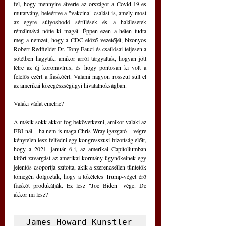
fel, hogy mennyire átverte az országot a Covid-19-es 
mutatvány, beleértve a "vakcina"-csalást is, amely most 
az egyre súlyosbodó sérülések és a halálesetek 
rémálmává nőtte ki magát. Éppen ezen a héten tudta 
meg a nemzet, hogy a CDC előző vezetőjét, bizonyos 
Robert Redfieldet Dr. Tony Fauci és csatlósai teljesen a 
sötétben hagyták, amikor arról tárgyaltak, hogyan jött 
létre az új koronavírus, és hogy pontosan ki volt a 
felelős ezért a fiaskóért. Valami nagyon rosszul sült el 
az amerikai közegészségügyi hivatalnokságban. 
Valaki vádat emelne?
A másik sokk akkor fog bekövetkezni, amikor valaki az 
FBI-nál – ha nem is maga Chris Wray igazgató – végre 
kénytelen lesz felfedni egy kongresszusi bizottság előtt, 
hogy a 2021. január 6-i, az amerikai Capitoliumban 
kitört zavargást az amerikai kormány ügynökeinek egy 
jelentős csoportja szította, akik a szerencsétlen tüntetők 
tömegén dolgoztak, hogy a tökéletes Trump-véget érő 
fiaskót produkálják. Ez lesz "Joe Biden" vége. De 
akkor mi lesz?
James Howard Kunstler 