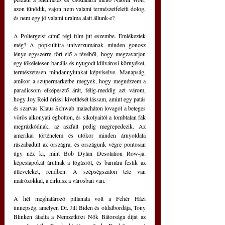
azon tűnődik, vajon nem valami természetfeletti dolog, 
és nem egy jó valami uralma alatt állunk-e?
A Poltergeist című régi film jut eszembe. Emlékeztek 
még? A popkultúra univerzumának minden gonosz 
lénye egyszerre tört elő a tévéből, hogy megzavarjon 
egy tökéletesen banális és nyugodt külvárosi környéket, 
természetesen mindannyiunkat képviselve. Manapság, 
amikor a szupermarketbe megyek, hogy megnézzem a 
paradicsom elképesztő árát, félig-meddig azt várom, 
hogy Joy Reid óriási kivetítését lássam, amint egy patás 
és szarvas Klaus Schwab malacháton lovagol a beteges 
vörös alkonyati égbolton, és sikolyaitól a lombtalan fák 
megrázkódnak, az aszfalt pedig megrepedezik. Az 
amerikai történelem és utókor minden árnyoldala 
rászabadult az országra, és országunk végre pontosan 
úgy néz ki, mint Bob Dylan Desolation Row-ja: 
képeslapokat árulnak a lógásról, és barnára festik az 
útleveleket, rendben. A szépségszalon tele van 
matrózokkal, a cirkusz a városban van.
A hét meghatározó pillanata volt a Fehér Házi 
ünnepség, amelyen Dr. Jill Biden és oldalbordája, Tony 
Blinken átadta a Nemzetközi Nők Bátorsága díjat az 