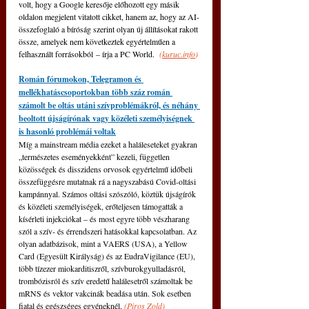
volt, hogy a Google keresője előhozott egy másik 
oldalon megjelent vitatott cikket, hanem az, hogy az AI-
összefoglaló a bíróság szerint olyan új állításokat rakott 
össze, amelyek nem következtek egyértelműen a 
felhasznált forrásokból – írja a PC World. 
(
kuruc.info
)
Román fórumokon, Telegramon és 
mellékhatáscsoportokban több száz román 
számolt be oltás utáni szívproblémákról, és néhány 
beoltott újságírónak vagy közéleti személyiségnek 
is hasonló problémái voltak
Míg a mainstream média ezeket a haláleseteket gyakran 
„természetes eseményekként” kezeli, független 
közösségek és disszidens orvosok egyértelmű időbeli 
összefüggésre mutatnak rá a nagyszabású Covid-oltási 
kampánnyal. Számos oltási szószóló, köztük újságírók 
és közéleti személyiségek, erőteljesen támogatták a 
kísérleti injekciókat – és most egyre több vészharang 
szól a szív- és érrendszeri hatásokkal kapcsolatban. Az 
olyan adatbázisok, mint a VAERS (USA), a Yellow 
Card (Egyesült Királyság) és az EudraVigilance (EU), 
több tízezer miokarditiszről, szívburokgyulladásról, 
trombózisról és szív eredetű halálesetről számoltak be 
mRNS és vektor vakcinák beadása után. Sok esetben 
fiatal és egészséges egyéneknél. 
(
Piros Zold
)