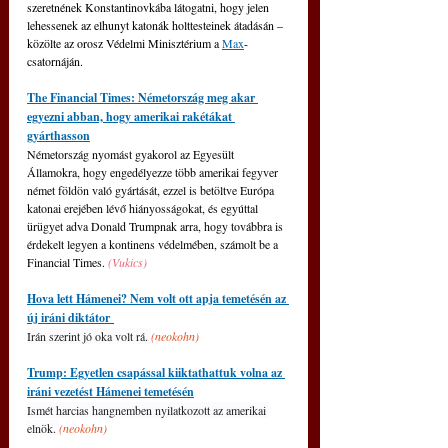
szeretnének Konstantinovkába látogatni, hogy jelen 
lehessenek az elhunyt katonák holttesteinek átadásán – 
közölte az orosz Védelmi Minisztérium a 
Max
-
csatornáján.
The Financial Times: Németország meg akar 
egyezni abban, hogy amerikai rakétákat 
gyárthasson
Németország nyomást gyakorol az Egyesült 
Államokra, hogy engedélyezze több amerikai fegyver 
német földön való gyártását, ezzel is betöltve Európa 
katonai erejében lévő hiányosságokat, és egyúttal 
ürügyet adva Donald Trumpnak arra, hogy továbbra is 
érdekelt legyen a kontinens védelmében, számolt be a 
Financial Times. 
(Vukics)
Hova lett Hámenei? Nem volt ott apja temetésén az 
új iráni diktátor 
Irán szerint jó oka volt rá. 
(neokohn)
Trump: Egyetlen csapással kiiktathattuk volna az 
iráni vezetést Hámenei temetésén
Ismét harcias hangnemben nyilatkozott az amerikai 
elnök. 
(neokohn)