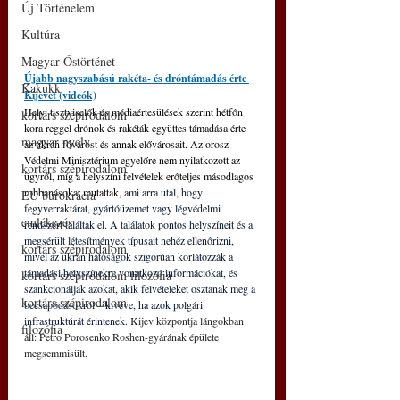
Új Történelem
Kultúra
Magyar Őstörténet
Újabb nagyszabású rakéta- és dróntámadás érte 
Kakukk
Kijevet (videók)
Helyi tisztviselők és médiaértesülések szerint hétfőn 
kortárs szépirodalom
kora reggel drónok és rakéták együttes támadása érte 
magyar nyelv
az ukrán fővárost és annak elővárosait. Az orosz 
Védelmi Minisztérium egyelőre nem nyilatkozott az 
kortárs szépirodalom
ügyről, míg a helyszíni felvételek erőteljes másodlagos 
robbanásokat mutattak, 
ami arra utal, hogy 
EU bürokrácia
fegyverraktárat, gyártóüzemet vagy légvédelmi 
emlékezés
rendszert találtak el.
A találatok pontos helyszíneit és a 
megsérült létesítmények típusait nehéz ellenőrizni, 
kortárs szépirodalom
mivel az ukrán hatóságok szigorúan korlátozzák a 
támadási helyszínekre vonatkozó információkat, és 
kortárs szépirodalom filozófia
szankcionálják azokat, akik felvételeket osztanak meg a 
kortárs szépirodalom
becsapódásokról – kivéve, ha azok polgári 
infrastruktúrát érintenek. 
Kijev központja lángokban 
filozófia
áll: Petro Porosenko Roshen-gyárának épülete 
megsemmisült.