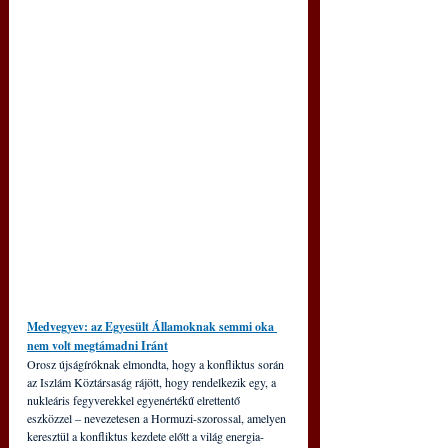
Medvegyev: az Egyesült Államoknak semmi oka 
nem volt megtámadni Iránt
Orosz újságíróknak elmondta, hogy a konfliktus során 
az Iszlám Köztársaság rájött, hogy rendelkezik egy, a 
nukleáris fegyverekkel egyenértékű elrettentő 
eszközzel – nevezetesen a Hormuzi-szorossal, amelyen 
keresztül a konfliktus kezdete előtt a világ energia-