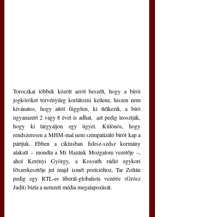
Toroczkai többek között arról beszélt, hogy a bírói 
jogköröket törvényileg korlátozni kellene, hiszen nem 
kívánatos, hogy attól függően, ki ítélkezik, a bíró 
ugyanazért 2 vagy 8 évet is adhat,  azt pedig leosztják, 
hogy ki tárgyaljon egy ügyet. Különös, hogy 
rendszeresen a MHM-mal nem szimpatizáló bírót kap a 
pártjuk. Ebben a ciklusban fidesz-szdsz kormány 
alakult – mondta a Mi Hazánk Mozgalom vezetője –, 
ahol Kerényi György, a Kossuth rádió egykori 
főszerkesztője jut majd ismét pozícióhoz, Tar Zoltán 
pedig egy RTL-es liberál-globalista vezérre (Grósz 
Judit) bízta a nemzeti média megalapozását.