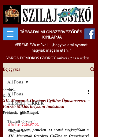
TÁRSADALMI ÖNSZERVEZŐDÉS
HONLAPJA
VERZÁR ÉVA művei – „Hogy valami nyomot
hagyjak magam után..."
VARGA DOMOKOS GYÖRGY művei
itt
és a
wikin
Bejegyzés
All Posts
dombi52
All Posts
júl. 5.
XII. Magyarok Országos Gyűlése Ópusztaszeren ‒
KIEMELT CIKKEK
Fucskó Miklós helyszíni tudósítása
Hírek, újdonságok
Frissítve:
júl. 7.
Tisztelt Olvasó!
frissítve: 2026.07.06.
2026.07.03-án, pénteken 13 órától megkezdődött a 
Magyar Idő
XII. Magyarok Országos Gyűlése az Ópusztaszeri 