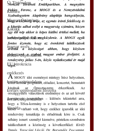
Új Történelem
Nemzeti Történeti Emlékparkban. A megnyitón 
Vukics Ferenc, a MOGY és a Nemzetvédelmi 
Kultúra
Szabadegyetem Alapítvány alapítója hangsúlyozta, 
Magyar Őstörténet
hogy a közösség ereje, az egymás iránti felelősség és 
a kitartás adhat esélyt a magyarság számára, hiszen 
Kakukk
egy élő nép akkor is képes kiállni értékei mellett, ha 
kortárs szépirodalom
nehézségekkel kell megküzdenie. A MOGY egyik 
fontos üzenete, hogy az évenkénti találkozások 
magyar nyelv
erősítik a közösséget abban, hogy közösen 
dolgozzunk a szabad magyar ember jövőjéért. A 
kortárs szépirodalom
rendezvény július 5-én, közös nyilatkozattal ér majd 
EU bürokrácia
véget.
emlékezés
A
 MOGY idei eseményei mintegy húsz helyszínen, 
kortárs szépirodalom
közel kétszáz programot, előadást, koncertet, bemutatót 
kínálnak az Ópusztaszerre érkezőknek. Az 
kortárs szépirodalom filozófia
országgyűlési választások eredménye és az azt követő 
kormányzás ismeretében – különös tekintettel arra, 
kortárs szépirodalom
hogy a TiSza-kormány is e helyszínen tartotta első 
filozófia
ülését – várható volt, hogy ezekhez igazodik az idei 
rendezvény tematikája és előadóinak köre is. Csak 
néhány ismert személyt kiemelve, pénteken-szombaton 
találkozhatott a közönség a következőkkel:
 Király 
Tamás, Toroczkai László, Dr. Borvendég Zsuzsanna, 