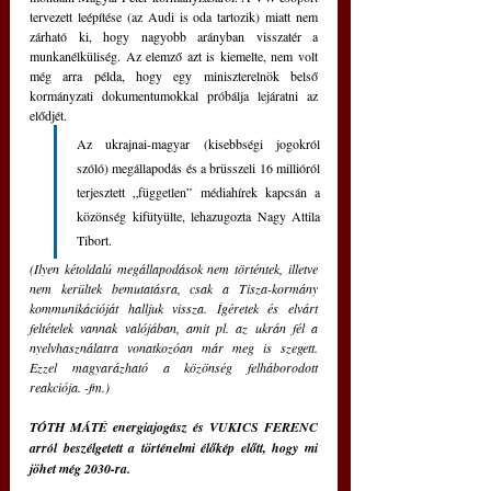
tervezett leépítése (az Audi is oda tartozik) miatt nem 
zárható ki, hogy nagyobb arányban visszatér a 
munkanélküliség. Az elemző azt is kiemelte, nem volt 
még arra példa, hogy egy miniszterelnök belső 
kormányzati dokumentumokkal próbálja lejáratni az 
elődjét. 
Az ukrajnai-magyar (kisebbségi jogokról 
szóló) megállapodás és a brüsszeli 16 millióról 
terjesztett „független” médiahírek kapcsán a 
közönség kifütyülte, lehazugozta Nagy Attila 
Tibort. 
(Ilyen kétoldalú megállapodások nem történtek, illetve 
nem kerültek bemutatásra, csak a Tisza-kormány 
kommunikációját halljuk vissza. Ígéretek és elvárt 
feltételek vannak valójában, amit pl. az ukrán fél a 
nyelvhasználatra vonatkozóan már meg is szegett. 
Ezzel magyarázható a közönség felháborodott 
reakciója. -fm.)
TÓTH MÁTÉ energiajogász és VUKICS FERENC 
arról beszélgetett a történelmi élőkép előtt, hogy mi 
jöhet még 2030-ra.