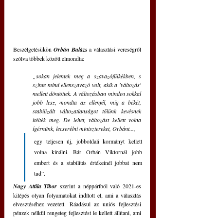
Beszélgetésükön 
Orbán Balázs
 a választási vereségről 
szólva többek között elmondta: 
„sokan jelentek meg a szavazófülkékben, s 
szinte mind ellenszavazó volt, akik a 'változás' 
mellett döntöttek. A változásban minden sokkal 
jobb lesz, mondta az ellenfél, míg a békét, 
stabilizált változatlanságot tőlünk kevésnek 
ítélték meg. De lehet, változást kellett volna 
ígérnünk, lecserélni minisztereket, Orbánt..., 
egy teljesen új, jobboldali kormányt kellett 
volna kínálni. Bár Orbán Viktornál jobb 
embert és a stabilitás értékeinél jobbat nem 
tud”. 
Nagy Attila Tibor
szerint a néppártból való 2021-es 
kilépés olyan folyamatokat indított el, ami a választás 
elvesztéséhez vezetett. Ráadásul az uniós fejlesztési 
pénzek nélkül rengeteg fejlesztést le kellett állítani, ami 