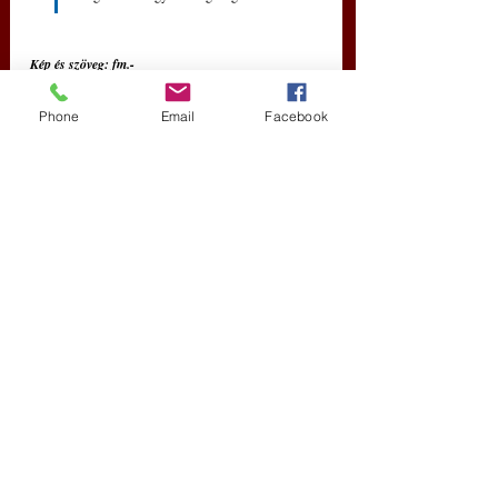
Kép és szöveg: fm.-
Phone
Email
Facebook
Magyarok Országos Gyűlése
Magyar Idő
Friss bejegyzések
Az összes megtekintése