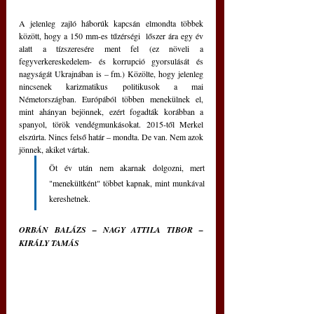
A jelenleg zajló háborúk kapcsán elmondta többek 
között, hogy a 150 mm-es tűzérségi  lőszer ára egy év 
alatt a tízszeresére ment fel (ez növeli a 
fegyverkereskedelem- és korrupció gyorsulását és 
nagyságát Ukrajnában is 
–
 fm.) Közölte, hogy jelenleg 
nincsenek karizmatikus politikusok a mai 
Németországban. Európából többen menekülnek el, 
mint ahányan bejönnek, ezért fogadták korábban a 
spanyol, török vendégmunkásokat. 2015-től Merkel 
elszúrta. Nincs felső határ ‒ mondta. De van. Nem azok 
jönnek, akiket vártak. 
Öt év után nem akarnak dolgozni, mert 
"menekültként" többet kapnak, mint munkával 
kereshetnek.
ORBÁN BALÁZS – NAGY ATTILA TIBOR – 
KIRÁLY TAMÁS