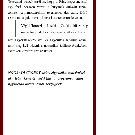
Toroczkai beszélt arról is, hogy a Pride kapcsán, ahol 
egy férfi pórázon vezeti a kutyának öltözött társát, 
akinek  a miniszterelnök gyermeket akar adni, Dúró 
Dórát támadják, mert a fotósa készített erről felvételt.
Végül Toroczkai László a Családi büszkeség 
menetére invitálta közönségét jövő szombatra, 
ami a gyermekekről szól, és a gyermek az vörös vonal, 
amit meg kell védeni, a normalitás túlélése érdekében, 
ezért kell kimenni érte az utcára.
NÓGRÁDI GYÖRGY biztonságpolitikai szakértővel – 
aki több könyvét dedikálta a programja után – 
ugyancsak Király Tamás beszélgetett.