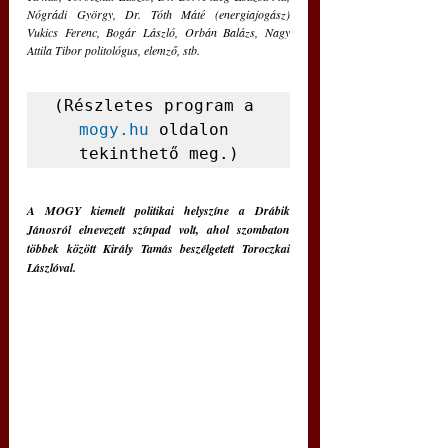
Nógrádi György, Dr. Tóth Máté (energiajogász) 
Vukics Ferenc, Bogár László, Orbán Balázs, Nagy 
Attila Tibor politológus, elemző, stb. 
(Részletes program a 
mogy.hu
 oldalon 
tekinthető meg.)
A MOGY kiemelt politikai helyszíne a Drábik 
Jánosról elnevezett színpad volt, ahol szombaton 
többek között Király Tamás beszélgetett Toroczkai 
Lászlóval.