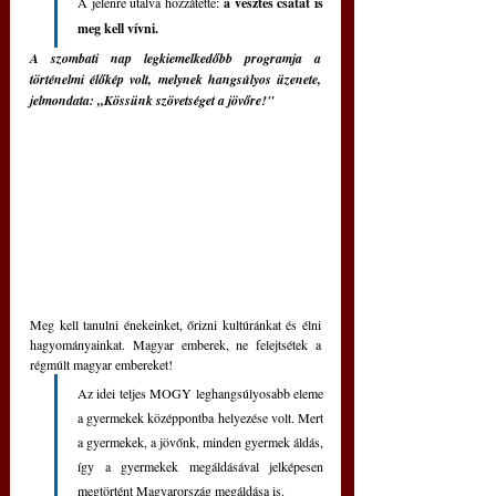
A jelenre utalva hozzátette: 
a vesztes csatát is 
meg kell vívni.
A szombati nap legkiemelkedőbb programja a 
történelmi élőkép volt, melynek hangsúlyos üzenete, 
jelmondata: „Kössünk szövetséget a jövőre!" 
Meg kell tanulni énekeinket, őrizni kultúránkat és élni 
hagyományainkat. Magyar emberek, ne felejtsétek a 
régmúlt magyar embereket! 
Az idei teljes MOGY leghangsúlyosabb eleme 
a gyermekek középpontba helyezése volt. Mert 
a gyermekek, a jövőnk, minden gyermek áldás, 
így a gyermekek megáldásával jelképesen 
megtörtént Magyarország megáldása is.