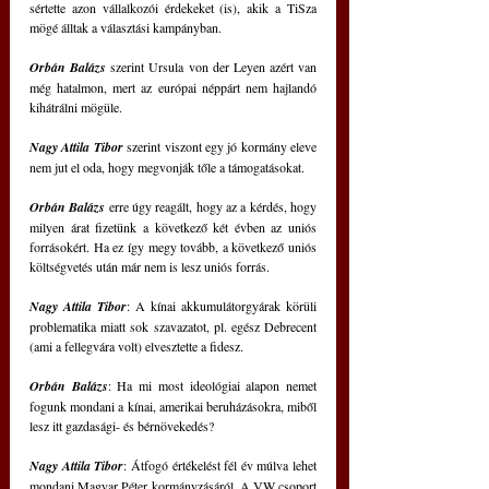
sértette azon vállalkozói érdekeket (is), akik a TiSza 
mögé álltak a választási kampányban. 
Orbán Balázs 
szerint Ursula von der Leyen azért van 
még hatalmon, mert az európai néppárt nem hajlandó 
kihátrálni mögüle.
Nagy Attila Tibor 
szerint viszont egy jó kormány eleve 
nem jut el oda, hogy megvonják tőle a támogatásokat.
Orbán Balázs
 erre úgy reagált, hogy az a kérdés, hogy 
milyen árat fizetünk a következő két évben az uniós 
forrásokért. Ha ez így megy tovább, a következő uniós 
költségvetés után már nem is lesz uniós forrás. 
Nagy Attila Tibor
: A kínai akkumulátorgyárak körüli 
problematika miatt sok szavazatot, pl. egész Debrecent 
(ami a fellegvára volt) elvesztette a fidesz.
Orbán Balázs
: Ha mi most ideológiai alapon nemet 
fogunk mondani a kínai, amerikai beruházásokra, miből 
lesz itt gazdasági- és bérnövekedés?
Nagy Attila Tibor
: Átfogó értékelést fél év múlva lehet 
mondani Magyar Péter kormányzásáról. A VW csoport 