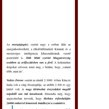
Az 
energiajogász 
szerint nagy a sorban állás az 
energiahordozókért, a ritkaföldfémekért Kínánál, és a 
mesterséges intelligencia kihasználásának vezető 
pozícióiért is. 
Tóth Máté szerint Magyarország 
esetében az erőfeszítésben van a jövő.
 A kellemetlen 
dolgokat szívesen tenni meg, s belátni, hogy „valami 
több, mint én”.
Vukics Ferenc 
szerint az elmúlt 2-3000  évben Kína és 
India volt a világ főszereplője, az utóbbi 2-300 év egy 
kitérő volt. 
A nagy történelmi évezredeket megélő 
népektől van mit tanulnunk. 
Elmondta még, hogy 
augusztusban tervezik, hogy 
Mohács évfordulóján 
26000 emberrel lemennek imádkozni a csatatérre
. 