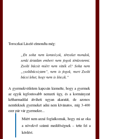
Toroczkai László elmondta még: 
„Én soha nem konteózok, tényeket mondok, 
senki ártatlan embert nem fogok tönkretenni. 
Zsolti bácsit miért nem vitték el? Soha nem 
„zsoltibácsiztam”, nem is fogok, mert Zsolti 
bácsi lehet, hogy nem is létezik.”
A gyermekvédelem kapcsán kiemelte, hogy a gyermek 
az egyik legfontosabb nemzeti ügy, és a kormányzat 
kétharmaddal átviheti ugyan akaratát, de azonos 
neműeknek gyermeket adni nem kívánatos, míg 3-400 
ezer pár vár gyermekre... 
Miért nem azzal foglalkoznak, hogy mi az oka 
a növekvő számú meddőségnek – tette fel a 
kérdést. 