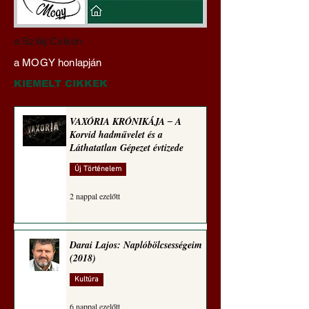
A háború kisiklott, a
Gyimóthy Gábor
a Szilaj Csikón
diplomáciának nem
nyelvművelő gúnyv
a MOGY honlapján
maradt tere (Alastair
sorozata (1772)
Crooke jegyzete)
KIEMELT CIKKEK
VAXÓRIA KRÓNIKÁJA ‒ A
Korvid hadművelet és a
Láthatatlan Gépezet évtizede
Új Történelem
2 nappal ezelőtt
Darai Lajos: Naplóbölcsességeim
(2018)
Kultúra
6 nappal ezelőtt