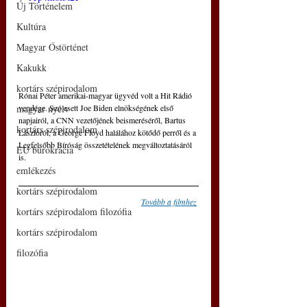
Új Történelem
Kultúra
Magyar Őstörténet
Kakukk
kortárs szépirodalom
Rónai Péter amerikai-magyar ügyvéd volt a Hit Rádió 
vendége. Szó esett Joe Biden elnökségének első 
magyar nyelv
napjairól, a CNN vezetőjének beismeréséről, Bartus 
kortárs szépirodalom
Lászlóról, a George Floyd halálához kötődő perről és a 
Legfelsőbb Bíróság összetételének megváltoztatásáról 
EU bürokrácia
is.  
emlékezés
kortárs szépirodalom
Tovább a filmhez
kortárs szépirodalom filozófia
kortárs szépirodalom
filozófia