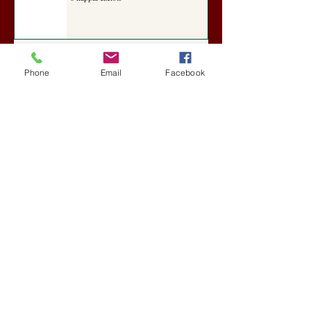
A Rothschildok és a Pentagon
Phone
Email
Facebook
bizalmas feljegyzése: „Hét ország
kiiktatása… Irán végleges
legyőzése”
Új Történelem
6 nappal ezelőtt
Geostratégiai dosszié: a háború,
amely megváltoztatta a hatalom
földrajzát (Laala Bechetoula
elemzése)
Új Történelem
júl. 29.
Egy szörnyeteggel kevesebb (Tarik
Cyril Amar jegyzete)