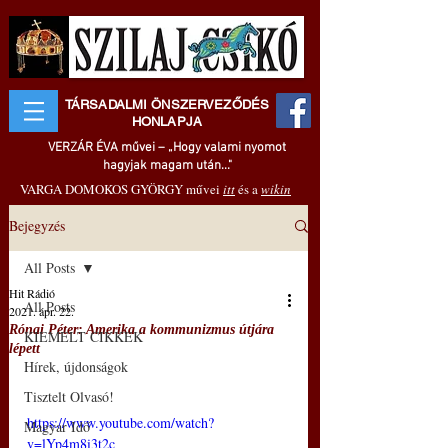
TÁRSADALMI ÖNSZERVEZŐDÉS
HONLAPJA
VERZÁR ÉVA művei – „Hogy valami nyomot
hagyjak magam után..."
VARGA DOMOKOS GYÖRGY művei
itt
és a
wikin
Bejegyzés
All Posts
Hit Rádió
All Posts
2021. ápr. 22.
Rónai Péter: Amerika a kommunizmus útjára
KIEMELT CIKKEK
lépett
Hírek, újdonságok
Tisztelt Olvasó!
https://www.youtube.com/watch?
Magyar Idő
v=lYp4m8i3t2c