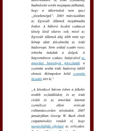
hadművelet során megtapasztalhattuk, 
hogy a tábornokok nem igazi 
„jóstehetségek”. 2003 márciusában 
az Egyesült Államok megtámadta 
Irakot. A háború kezdeti szakasza 
kétség kívül sikeres volt, mivel az 
Egyesült Államok alig több mint egy 
hónap alatt felszámolta az iraki 
hadsereget. Nem sokkal ezután rossz 
irányba indultak a dolgok. A 
hagyományos szakasz befejeztével 
az 
amerikai hatóságok feloszlatták
 a 
szunnita uralta iraki hadsereg túlélő 
elemeit. Hónapokon belül 
szunnita 
lázadás
 tört ki.”
„A következő három évben a felkelés 
tovább eszkalálódott, és az iraki 
civilek és az amerikai katonai 
személyzet elleni erőszak 
robbanásszerűen növekedett. 2007 
januárjában George W. Bush elnök 
csapatnövelést rendelt el, hogy 
megpróbálják elfojtani
 az erőszakot. 