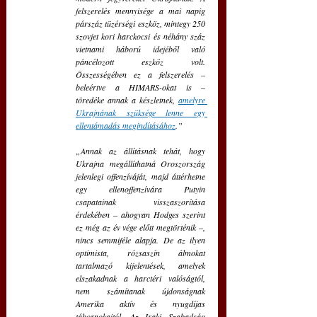
felszerelés mennyisége a mai napig 
párszáz tüzérségi eszköz, mintegy 250 
szovjet kori harckocsi és néhány száz 
vietnami háború idejéből való 
páncélozott eszköz volt. 
Összességében ez a felszerelés – 
beleértve a HIMARS-okat is – 
töredéke annak a készletnek, 
amelyre 
Ukrajnának szüksége lenne egy 
ellentámadás megindításához
.”
„Annak az állításnak tehát, hogy 
Ukrajna megállíthatná Oroszország 
jelenlegi offenzíváját, majd áttérhetne 
egy ellenoffenzívára Putyin 
csapatainak visszaszorítása 
érdekében – ahogyan Hodges szerint 
ez még az év vége előtt megtörténik –, 
nincs semmiféle alapja. De az ilyen 
optimista, rózsaszín álmokat 
tartalmazó kijelentések, amelyek 
elszakadnak a harctéri valóságtól, 
nem számítanak újdonságnak 
Amerika aktív és nyugdíjas 
tábornokaitól. Az Iraki Szabadság 