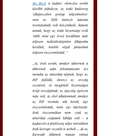
the Rock
 a kudarc elemzése során 
később felfedezte, az iraki hadsereg 
'elképesztően gyenge teljesítménye' 
nem az ISIS intenzív katonai 
nyomásának volt köszönhető, hanem 
annak, hogy az iraki biztonsági erők 
'több mint egy évvel korábban már 
teljesen működésképtelen állapotba 
kerültek, mielőtt végül júniusban 
teljesen összeomlottak'.”
„Az évek során, amikor tábornok a 
tábornok után folyamatosan azt 
mondta az amerikai népnek, hogy az 
ISF fejlődik, átveszi az ország 
vezetését, és megfelelő biztonságot 
nyújt országának, az igazság egészen 
más volt. Az első alkalommal, amikor 
az ISF nyomás alá került, úgy 
összeomlottak, mint egy kártyavár. 
Irak összeomlása nem csak az 
amerikai csapatok hibája volt – a 
kudarcért a felelősség teljes mértékben 
Irak korrupt vezetőit is terheli –, de az 
Egyesült Államok magas rangú 