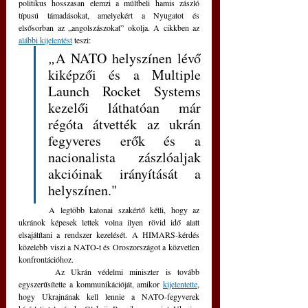
politikus hosszasan elemzi a múltbeli hamis zászló 
típusú támadásokat, amelyekért a Nyugatot és 
elsősorban az „angolszászokat” okolja. A cikkben az 
alábbi kijelentést
 teszi:
„
A NATO helyszínen lévő 
kiképzői és a Multiple 
Launch Rocket Systems 
kezelői láthatóan már 
régóta átvették az ukrán 
fegyveres erők és a 
nacionalista zászlóaljak 
akcióinak irányítását a 
helyszínen." 
	A legtöbb katonai szakértő kétli, hogy az 
ukránok képesek lettek volna ilyen rövid idő alatt 
elsajátítani a rendszer kezelését. A HIMARS-kérdés 
közelebb viszi a NATO-t és Oroszországot a közvetlen 
konfrontációhoz.
 	Az Ukrán védelmi miniszter is tovább 
egyszerűsítette a kommunikációját, amikor 
kijelentette
, 
hogy Ukrajnának kell lennie a NATO-fegyverek 