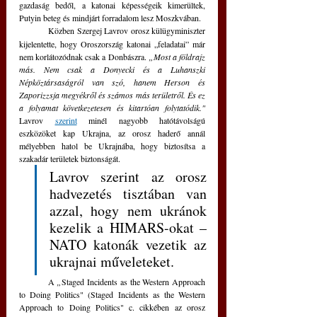
gazdaság bedől, a katonai képességeik kimerültek, 
Putyin beteg és mindjárt forradalom lesz Moszkvában.
 	Közben
Szergej Lavrov orosz külügyminiszter 
kijelentette, hogy Oroszország katonai „feladatai” már 
nem korlátozódnak csak a Donbászra.
 „Most a földrajz 
más. Nem csak a Donyecki és a Luhanszki 
Népköztársaságról van szó, hanem Herson és 
Zaporizzsja megyékről és számos más területről. És ez 
a folyamat következetesen és kitartóan folytatódik." 
Lavrov 
szerint
 minél nagyobb hatótávolságú 
eszközöket kap Ukrajna, az orosz haderő annál 
mélyebben hatol be Ukrajnába, hogy biztosítsa a 
szakadár területek biztonságát.
Lavrov szerint az orosz 
hadvezetés tisztában van 
azzal, hogy nem ukránok 
kezelik a HIMARS-okat – 
NATO katonák vezetik az 
ukrajnai műveleteket.
	A 
„
Staged Incidents as the Western Approach 
to Doing Politics" (Staged Incidents as the Western 
Approach to Doing Politics" c. cikkében az orosz 