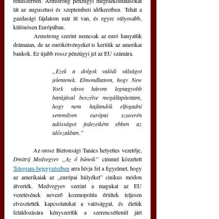
rendszerben. Armstrong pénzügyi megrázkódtatásokat 
lát az augusztusi és szeptemberi időkeretben. Tehát a 
gazdasági fájdalom már itt van, és egyre súlyosabb, 
különösen Európában. 
	Armstrong szerint nemcsak az euró hanyatlik 
drámaian, de az eurókötvényeket is kerülik az amerikai 
bankok. Ez újabb rossz pénzügyi jel az EU számára.
„Ezek a dolgok valódi válságot 
jelentenek. Elmondhatom, hogy New 
York város három legnagyobb 
bankjával beszélve megállapítottam, 
hogy nem hajlandók elfogadni 
semmilyen európai szuverén 
adósságot fedezetként ebben az 
időszakban.”
	Az orosz Biztonsági Tanács helyettes vezetője, 
Dmitrij Medvegyev
„Az ő bűneik”
 címmel közzétett 
Telegram-bejegyzésében
 arra hívja fel a figyelmet, hogy 
az amerikaiak az „európai hülyéket” cinikus módon 
átverték. Medvegyev szerint a magukat az EU 
vezetésének nevező kozmopolita őrültek teljesen 
elvesztették kapcsolatukat a valósággal, és életük 
feláldozására kényszerítik a szerencsétlenül járt 