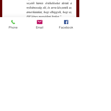
vezetői hamis értékeléseket tártak a 
nyilvánosság elé, és arra késztették az 
amerikaiakat, hogy elhiggyék, hogy az 
ISF képes megvédeni Irakot.”
„A megalapozatlan optimista állítások 
Phone
Email
Facebook
dinamikája megismétlődik 
Ukrajnában. Nincs érvényes alapja 
annak állításának, hogy az ukrán 
hadsereg hónapokon belül támadásba 
lendül, és az év végéig kiűzi 
Oroszországot a megszállt 
területekről, ahogy Hodges tábornok 
állította. Az ilyen típusú kijelentések 
veszélye az, hogy hamis reményt 
adnak Ukrajna népének, pontatlan 
képet adnak az amerikai népnek arról, 
hogy mi lehetséges és mi nem. Arra 
ösztönzi a Kongresszust, hogy 
folytassa egy olyan stratégia 
finanszírozását, amely szinte biztosan 
megbukik. Eljött az ideje, hogy 
megfelelő szkepticizmussal fogadjuk 
néhány aktív és nyugdíjas tábornok 
rutinszerűen optimista állításait.”