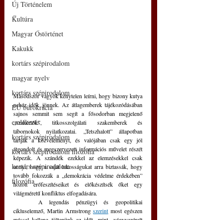
Új Történelem
–
Kultúra
Magyar Őstörténet
Kakukk
kortárs szépirodalom
magyar nyelv
kortárs szépirodalom
Másodszor vagyok kénytelen leírni, hogy bizony kutya 
nehéz idők jönnek. Az átlagemberek tájékozódásában 
EU bürokrácia
sajnos semmit sem segít a fősodorban megjelenő 
emlékezés
„szakértők”, titkosszolgálati szakemberek és 
tábornokok nyilatkozatai. „Tetszhalott” állapotban 
kortárs szépirodalom
tartják a közvéleményt, és valójában csak egy jól 
átgondolt és megszervezett információs művelet részét 
kortárs szépirodalom filozófia
képezik. A szándék ezekkel az elemzésekkel csak 
kortárs szépirodalom
annyi, hogy a saját lakosságukat arra biztassák, hogy 
tovább fokozzák a „demokrácia védelme érdekében” 
filozófia
hozott erőfeszítéseiket és előkészítsék őket egy 
világméretű konfliktus elfogadására. 
	A legendás pénzügyi és geopolitikai 
cikluselemző, Martin Armstrong 
szerint
 most egészen 
mással kellene töltenünk az időt, mint „vágyvezérelt 