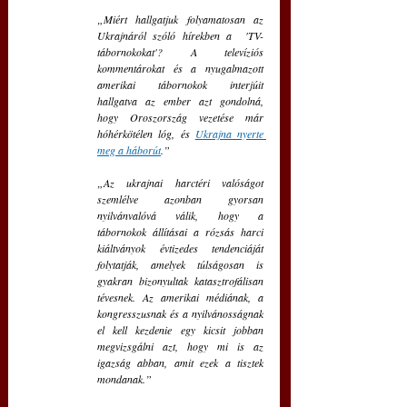
„Miért hallgatjuk folyamatosan az 
Ukrajnáról szóló hírekben a  'TV-
tábornokokat'? A televíziós 
kommentárokat és a nyugalmazott 
amerikai tábornokok interjúit 
hallgatva az ember azt gondolná, 
hogy Oroszország vezetése már 
hóhérkötélen lóg, és 
Ukrajna nyerte 
meg a háborút
.”
„Az ukrajnai harctéri valóságot 
szemlélve azonban gyorsan 
nyilvánvalóvá válik, hogy a 
tábornokok állításai a rózsás harci 
kiáltványok évtizedes tendenciáját 
folytatják, amelyek túlságosan is 
gyakran bizonyultak katasztrofálisan 
tévesnek. Az amerikai médiának, a 
kongresszusnak és a nyilvánosságnak 
el kell kezdenie egy kicsit jobban 
megvizsgálni azt, hogy mi is az 
igazság abban, amit ezek a tisztek 
mondanak.”