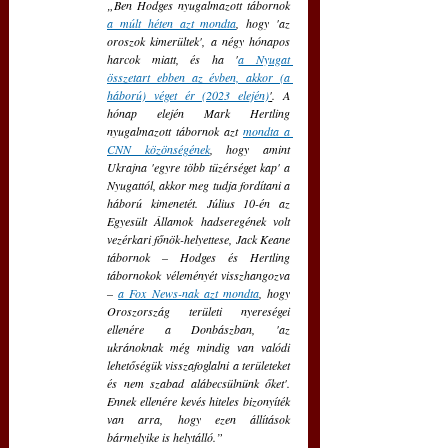
„Ben Hodges nyugalmazott tábornok 
a múlt héten azt mondta
, hogy 'az 
oroszok kimerültek', a négy hónapos 
harcok miatt, és ha '
a Nyugat 
összetart ebben az évben, akkor (a 
háború) véget ér (2023 elején)
'
. A 
hónap elején Mark Hertling 
nyugalmazott tábornok azt 
mondta a 
CNN közönségének
, hogy amint 
Ukrajna 'egyre több tüzérséget kap' a 
Nyugattól, akkor meg tudja fordítani a 
háború kimenetét. Július 10-én az 
Egyesült Államok hadseregének volt 
vezérkari főnök-helyettese, Jack Keane 
tábornok – Hodges és Hertling 
tábornokok véleményét visszhangozva 
– 
a Fox News-nak azt mondta
, hogy 
Oroszország területi nyereségei 
ellenére a Donbászban, 'az 
ukránoknak még mindig van valódi 
lehetőségük visszafoglalni a területeket 
és nem szabad alábecsülnünk őket'. 
Ennek ellenére kevés hiteles bizonyíték 
van arra, hogy ezen állítások 
bármelyike is helytálló.”