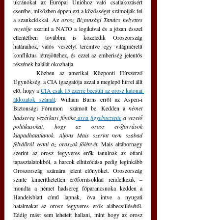
ukránokat az Európai Unióhoz való csatlakozásért 
cserébe, miközben éppen ezt a közösséget számolják fel 
a szankciókkal. Az 
orosz Biztonsági Tanács helyettes 
vezetője
 szerint a NATO a logikával és a józan ésszel 
ellentétben továbbra is közeledik Oroszország 
határaihoz, valós veszélyt teremtve egy világméretű 
konfliktus létrejöttéhez, és ezzel az emberiség jelentős 
részének halálát okozhatja.
	Közben az amerikai Központi Hírszerző 
Ügynökség, a CIA igazgatója azzal a meglepő hírrel állt 
elő, hogy a 
CIA csak 15 ezerre becsüli az orosz katonai 
áldozatok számát
. William Burns erről az Aspen-i 
Biztonsági Fórumon  számolt be. Kedden a
német 
hadsereg vezérkari főnöke
 arra figyelmeztette
 a vezető 
politikusokat, hogy az orosz erőforrások 
kiapadhatatlanok. Alfons Mais szerint nem szabad 
félvállról venni az oroszok fölényét. 
Mais altábornagy 
szerint az orosz fegyveres erők tanulnak az ottani 
tapasztalatokból, a harcok elhúzódása pedig leginkább 
Oroszország számára jelent előnyöket. Oroszország 
szinte kimeríthetetlen erőforrásokkal rendelkezik – 
mondta a német hadsereg főparancsnoka kedden a 
Handelsblatt című lapnak, óva intve a nyugati 
hatalmakat az orosz fegyveres erők alábecsülésétől. 
Eddig mást sem lehetett hallani, mint hogy az orosz 