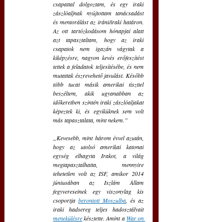
csapattal dolgoztam, és egy iraki 
zászlóaljnak nyújtottam tanácsadást 
és mentorálást az iráni/iraki határon. 
Az ott tartózkodásom hónapjai alatt 
azt tapasztaltam, hogy az iraki 
csapatok nem igazán vágytak a 
kiképzésre, nagyon kevés erőfeszítést 
tettek a feladatok teljesítésébe, és nem 
mutattak észrevehető javulást. Később 
több tucat másik amerikai tiszttel 
beszéltem, akik ugyanabban az 
időkeretben szintén iraki zászlóaljakat 
képeztek ki, és egyiküknek sem volt 
más tapasztalata, mint nekem.”
„Kevesebb, mint három évvel azután, 
hogy az utolsó amerikai katonai 
egység elhagyta Irakot, a világ 
megtapasztalhatta, mennyire 
tehetetlen volt az ISF, amikor 2014 
júniusában az Iszlám Állam 
fegyvereseinek egy viszonylag kis 
csoportja 
berontott Moszulba
, és az 
iraki hadsereg teljes hadosztályait 
menekülésre
 késztette. Amint a 
War on 