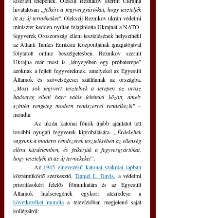
kísérleti telepének. Oleksii Reznikov szerint Ukrajna 
hivatalosan
 „felkéri a fegyvergyártókat, hogy teszteljék 
itt az új termékeiket". 
Olekszij Reznikov ukrán védelmi 
miniszter kedden nyíltan felajánlotta Ukrajnát a NATO-
fegyverek Oroszország elleni tesztelésének helyszínéül 
az Atlanti Tanács Eurázsia Központjának igazgatójával 
folytatott online beszélgetésben. Reznikov szerint 
Ukrajna már most is „lényegében egy próbaterepe” 
azoknak a fejlett fegyvereknek, amelyeket az Egyesült 
Államok és szövetségesei szállítanak az országba.
„Most sok fegyvert tesztelnek a terepen az orosz 
hadsereg elleni harc valós feltételei között, amely 
szintén rengeteg modern rendszerrel rendelkezik"
 – 
mondta.
	Az ukrán katonai főnök újabb ajánlatot tett 
további nyugati fegyverek kipróbálására. 
„Érdekeltek 
vagyunk a modern rendszerek tesztelésében az ellenség 
elleni küzdelemben, és felkérjük a fegyvergyártókat, 
hogy teszteljék itt az új termékeket”.
	Az 
1945 elnevezésű katonai szakmai lapban
közreműködő szerkesztő, 
Daniel L. Davis
, a védelmi 
prioritásokért felelős főmunkatárs és az Egyesült 
Államok hadseregének egykori alezredese a 
következőket mondta
 a televízióban megjelenő saját 
kollégáiról: