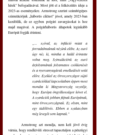
hírek” befogadásával. Most jött el a felkészülés ideje a 
2023-as eseményekre. Armstrong szerint számítógépes 
szimulációjuk „háborús ciklust” jósol, amely 2023-ban 
kezdődik, de ez egyben polgári zavargásokat is hoz 
majd magával. A polgárháborús állapotok leginkább 
Európát fogják érinteni.
„... szóval, az infláció miatt a 
forradalmaknak nézünk elébe. Az euró 
úgy néz ki, mintha a halál érintette 
volna meg. Szimulációnk az euró 
árfolyamának folyamatos csökkenését 
és a nyersanyagárak emelkedését vetíti 
előre. Ezekkel az Oroszországot sújtó 
szankciókkal kapcsolatban éppen most 
mondta ki Magyarország vezetője, 
hogy Európa öngyilkosságot követ el. 
A szankciók jobban fájnak Európának, 
mint Oroszországnak. Ez olyan, mint 
egy tüdőlövés. Ebben a szakaszban 
még levegőt sem kapnak."
	Armstrong azt mondja, nem kell jövő évig 
várnia, hogy rendkívüli stresszt tapasztaljon a pénzügyi 