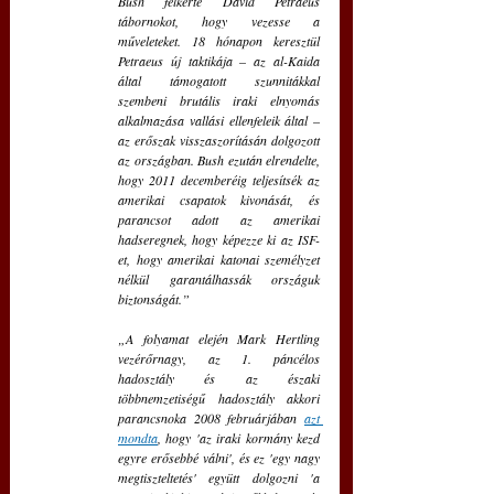
Bush felkérte David Petraeus 
tábornokot, hogy vezesse a 
műveleteket. 18 hónapon keresztül 
Petraeus új taktikája – az al-Kaida 
által támogatott szunnitákkal 
szembeni brutális iraki elnyomás 
alkalmazása vallási ellenfeleik által – 
az erőszak visszaszorításán dolgozott 
az országban. Bush ezután elrendelte, 
hogy 2011 decemberéig teljesítsék az 
amerikai csapatok kivonását, és 
parancsot adott az amerikai 
hadseregnek, hogy képezze ki az ISF-
et, hogy amerikai katonai személyzet 
nélkül garantálhassák országuk 
biztonságát.”
„A folyamat elején Mark Hertling 
vezérőrnagy, az 1. páncélos 
hadosztály és az északi 
többnemzetiségű hadosztály akkori 
parancsnoka 2008 februárjában 
azt 
mondta
, hogy 'az iraki kormány kezd 
egyre erősebbé válni', és ez 'egy nagy 
megtiszteltetés' együtt dolgozni 'a 