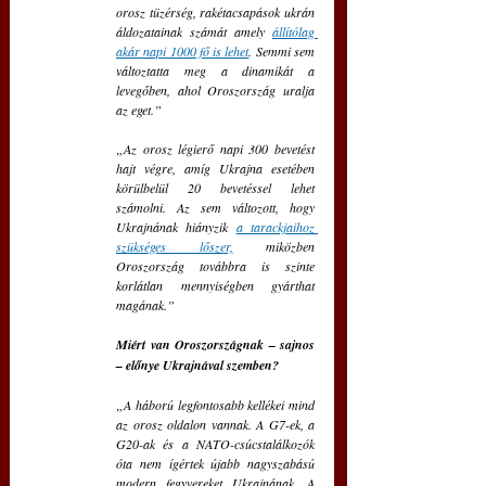
orosz tüzérség, rakétacsapások ukrán 
áldozatainak számát amely 
állítólag 
akár napi 1000 fő is lehet
. Semmi sem 
változtatta meg a dinamikát a 
levegőben, ahol Oroszország uralja 
az eget.”
„Az orosz légierő napi 300 bevetést 
hajt végre, amíg Ukrajna esetében 
körülbelül 20 bevetéssel lehet 
számolni. Az sem változott, hogy 
Ukrajnának hiányzik 
a tarackjaihoz 
szükséges lőszer,
 miközben 
Oroszország továbbra is szinte 
korlátlan mennyiségben gyárthat 
magának.”
Miért van Oroszországnak – sajnos 
– előnye Ukrajnával szemben?
„A háború legfontosabb kellékei mind 
az orosz oldalon vannak. A G7-ek, a 
G20-ak és a NATO-csúcstalálkozók 
óta nem ígértek újabb nagyszabású 
modern fegyvereket Ukrajnának. A 