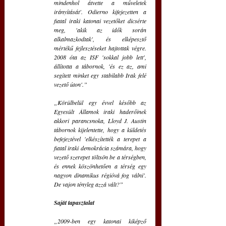
mindenhol átvette a műveletek 
irányítását'. Odierno kifejezetten a 
fiatal iraki katonai vezetőket dicsérte 
meg, 'akik az idők során 
alkalmazkodtak', és elképesztő 
mértékű fejlesztéseket hajtottak végre. 
2008 óta az ISF 'sokkal jobb lett', 
állította a tábornok, 'és ez az, ami 
segített minket egy stabilabb Irak felé 
vezető úton'.”
„Körülbelül egy évvel később az 
Egyesült Államok iraki haderőinek 
akkori parancsnoka, Lloyd J. Austin 
tábornok kijelentette, hogy a küldetés 
befejeztével 'elkészítették a terepet a 
fiatal iraki demokrácia számára, hogy 
vezető szerepet töltsön be a térségben, 
és ennek köszönhetően a térség egy 
nagyon dinamikus régióvá fog válni'. 
De vajon tényleg azzá vált?” 
Saját tapasztalat
„2009-ben egy katonai kiképző 