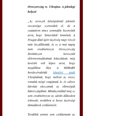
Oroszország vs. Ukrajna: A jelenlegi 
helyzet
„Az oroszok kétségtelenül jelentős 
veszteséget szenvedtek el, de a 
csatatéren nincs semmiféle bizonyíték 
arra, hogy 'kimerültek' lennének. A 
Nyugat által ígért tüzérség nagy részét 
már leszállították, és ez a mai napig 
nem eredményezte Oroszország 
Donbászon keresztüli 
előrenyomulásának lelassítását, még 
kevésbé volt képes arra, hogy 
megállítsa őket. A HIMARS 
hordozórakéták 
lehetővé tették
Ukrajnának, hogy mélyen az orosz 
vonalak mögé csapjanak le, és súlyos 
károkat okozzanak az ellenségük 
hátországában. Mindazonáltal még ez 
sem eredményezte az ukrán állásokra 
irányuló, továbbra is heves tüzérségi 
támadások csökkenését.
Továbbá semmi sem csökkentette az 