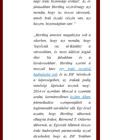
nagy iraki biztonsági erőkkel'. Az év 
júniusában Hertling vezérőrnagy azt 
mondta, hogy 'az összes városunk, 
amely Irak északi részén van, azt 
hiszem, biztonságban van'.”
„Hertling annyira magabiztos volt a 
sikerben, hogy azt mondta, hogy 
'legyőztük (az al-Kaidát)' a 
városokban, és most üldözni fogjuk 
őket 'kis falvakban és a 
kisvárosokban'. Hertling szerint a 
moszuli harc 
egy iraki vezetésű 
hadművelet volt
, és az ISF 'növekszik 
a képességeiben, az irakiak pedig 
minőségi lépéseket tesznek meg'. 
2014-re azonban Moszul a szunnita 
uralta, kormányellenes 
Iszlám Állam
felemelkedése szempontjából a 
legfontosabb sarokkővé vált. Egy évvel 
azután, hogy Hertling tábornok 
elhagyta Irakot, Raymond T. Odierno 
tábornok, az Egyesült Államok összes 
iraki haderejének parancsnoka azzal 
dicsekedett, hogy az ISF 'Irakban 