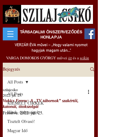
TÁRSADALMI ÖNSZERVEZŐDÉS
HONLAPJA
VERZÁR ÉVA művei – „Hogy valami nyomot
hagyjak magam után..."
VARGA DOMOKOS GYÖRGY művei
itt
és a
wikin
Bejegyzés
All Posts
szilajcsiko
All Posts
2022. júl. 23.
Vukics Ferenc: A „TV tábornok” szakértői,
KIEMELT CIKKEK
katonái, titokszolgái
Hírek, újdonságok
Frissítve:
2022. júl. 25.
Tisztelt Olvasó!
Magyar Idő