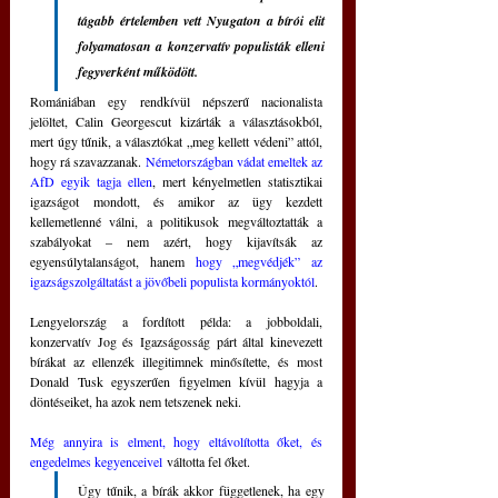
tágabb értelemben vett Nyugaton a bírói elit 
folyamatosan a konzervatív populisták elleni 
fegyverként működött.
Romániában egy rendkívül népszerű nacionalista 
jelöltet, Calin Georgescut kizárták a választásokból, 
mert úgy tűnik, a választókat „meg kellett védeni” attól, 
hogy rá szavazzanak. 
Németországban vádat emeltek az 
AfD egyik tagja ellen
, mert kényelmetlen statisztikai 
igazságot
 mondott, és amikor az ügy kezdett 
kellemetlenné válni, a politikusok megváltoztatták a 
szabályokat – nem azért, hogy kijavítsák az 
egyensúlytalanságot, hanem 
hogy „megvédjék” az 
igazságszolgáltatást a jövőbeli populista kormányoktól
.
Lengyelország a fordított példa: a jobboldali, 
konzervatív Jog és Igazságosság párt által kinevezett 
bírákat az ellenzék illegitimnek minősítette, és most 
Donald Tusk egyszerűen figyelmen kívül hagyja a 
döntéseiket, ha azok nem tetszenek neki. 
Még annyira is elment, hogy eltávolította őket, és 
engedelmes kegyenceivel
 váltotta fel őket. 
Úgy tűnik, a bírák akkor függetlenek, ha egy 