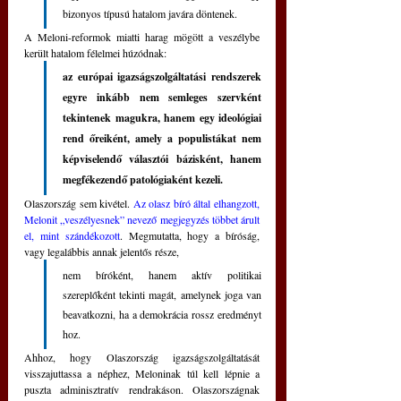
bizonyos típusú hatalom javára döntenek.
A Meloni-reformok miatti harag mögött a veszélybe 
került hatalom félelmei húzódnak: 
az európai igazságszolgáltatási rendszerek 
egyre inkább nem semleges szervként 
tekintenek magukra, hanem egy ideológiai 
rend őreiként, amely a populistákat nem 
képviselendő választói bázisként, hanem 
megfékezendő patológiaként kezeli.
Olaszország sem kivétel. 
Az olasz bíró által elhangzott, 
Melonit „veszélyesnek” nevező megjegyzés többet árult 
el, mint szándékozott
. Megmutatta, hogy a bíróság, 
vagy legalábbis annak jelentős része, 
nem bíróként, hanem aktív politikai 
szereplőként tekinti magát, amelynek joga van 
beavatkozni, ha a demokrácia rossz eredményt 
hoz.
Ahhoz, hogy Olaszország igazságszolgáltatását 
visszajuttassa a néphez, Meloninak túl kell lépnie a 
puszta adminisztratív rendrakáson. Olaszországnak 