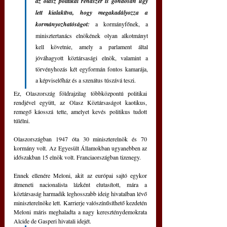
az olasz politikai rendszer is gondosan úgy 
lett kialakítva, hogy megakadályozza a 
kormányozhatóságot:
 a kormányfőnek, a 
minisztertanács elnökének olyan alkotmányt 
kell követnie, amely a parlament által 
jóváhagyott köztársasági elnök, valamint a 
törvényhozás két egyformán fontos kamarája, 
a képviselőház és a szenátus túszává teszi.
Ez, Olaszország földrajzilag többközpontú politikai 
rendjével együtt, az Olasz Köztársaságot kaotikus, 
remegő káosszá tette, amelyet kevés politikus tudott 
túlélni.
Olaszországban 1947 óta 30 miniszterelnök és 70 
kormány volt. Az Egyesült Államokban ugyanebben az 
időszakban 15 elnök volt. Franciaországban tizenegy.
Ennek ellenére Meloni, akit az európai sajtó egykor 
átmeneti nacionalista lázként elutasított, mára a 
köztársaság harmadik leghosszabb ideig hivatalban lévő 
miniszterelnöke lett. Karrierje valószínűsíthető kezdetén 
Meloni máris meghaladta a nagy kereszténydemokrata 
Alcide de Gasperi hivatali idejét. 