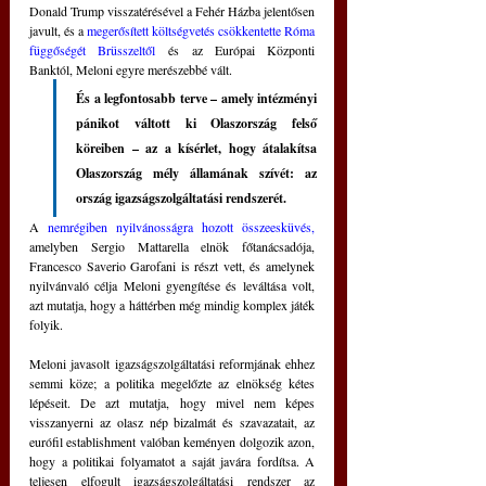
Donald Trump visszatérésével a Fehér Házba jelentősen 
javult, és a 
megerősített költségvetés csökkentette Róma 
függőségét Brüsszeltől
 és az Európai Központi 
Banktól, Meloni egyre merészebbé vált.
És a legfontosabb terve – amely intézményi 
pánikot váltott ki Olaszország felső 
köreiben – az a kísérlet, hogy átalakítsa 
Olaszország mély államának szívét: az 
ország igazságszolgáltatási rendszerét.
A 
nemrégiben nyilvánosságra hozott összeesküvés, 
amelyben Sergio Mattarella elnök főtanácsadója, 
Francesco Saverio Garofani is részt vett, és amelynek 
nyilvánvaló célja Meloni gyengítése és leváltása volt, 
azt mutatja, hogy a háttérben még mindig komplex játék 
folyik
.
Meloni javasolt igazságszolgáltatási reformjának ehhez 
semmi köze; a politika megelőzte az elnökség kétes 
lépéseit. De azt mutatja, hogy mivel nem képes 
visszanyerni az olasz nép bizalmát és szavazatait, az 
eurófil establishment valóban keményen dolgozik azon, 
hogy a politikai folyamatot a saját javára fordítsa. A 
teljesen elfogult igazságszolgáltatási rendszer az 