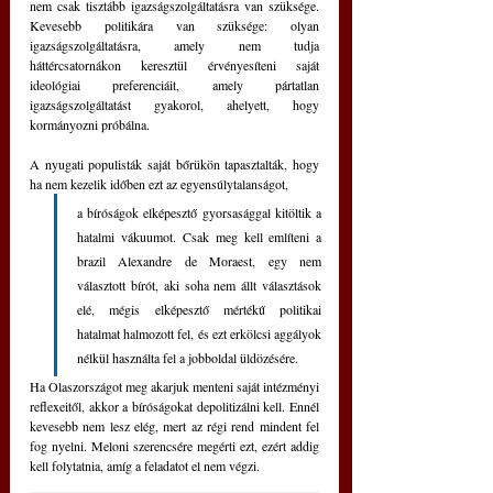
nem csak tisztább igazságszolgáltatásra van szüksége. 
Kevesebb politikára van szüksége: olyan 
igazságszolgáltatásra, amely nem tudja 
háttércsatornákon keresztül érvényesíteni saját 
ideológiai preferenciáit, amely pártatlan 
igazságszolgáltatást gyakorol, ahelyett, hogy 
kormányozni próbálna.
A nyugati populisták saját bőrükön tapasztalták, hogy 
ha nem kezelik időben ezt az egyensúlytalanságot, 
a bíróságok elképesztő gyorsasággal kitöltik a 
hatalmi vákuumot. Csak meg kell említeni a 
brazil Alexandre de Moraest, egy nem 
választott bírót, aki soha nem állt választások 
elé, mégis elképesztő mértékű politikai 
hatalmat halmozott fel, és ezt erkölcsi aggályok 
nélkül használta fel a jobboldal üldözésére.
Ha Olaszországot meg akarjuk menteni saját intézményi 
reflexeitől, akkor a bíróságokat depolitizálni kell. Ennél 
kevesebb nem lesz elég, mert az régi rend mindent fel 
fog nyelni. Meloni szerencsére megérti ezt, ezért addig 
kell folytatnia, amíg a feladatot el nem végzi.