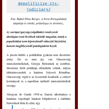
depoliticize-its-
judiciary/
 Írta: Rafael Pinto Borges, a Nova Portugalidade 
alapítója és elnöke, politológus és történész,
Az európai igazságszolgáltatási rendszerek 
ideológiai rend őrzőinek tekintik magukat, amely a 
populistákat nem képviselendő választói bázisként, 
hanem megfékezendő patológiaként kezeli.
A puszta túlélés a politikában gyakran nem dicséretes 
erény. De ez nem így van Olaszország 
miniszterelnökének, Giorgia Meloninek az esetében. 
Mesterien űzött politikája elfeledtette velünk, milyen 
labirintusszerűek a hatalom folyosói Rómában. 
Olaszország végül is az összeomló koalíciók, a széteső 
kormányok és a napokban mérhető miniszterelnökök 
országa.
Ahogyan de Gaulle 1958-as francia alkotmánya a 
hatalmas végrehajtó hatalom felépítésével a stabilitás 
biztosítását tűzte ki célul, úgy 