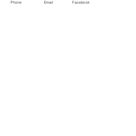
Phone
Email
Facebook
Friss bejegyzések
Az összes megtekintése