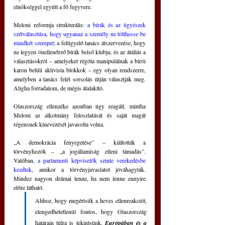
elnökséggel együtt a fő fegyvere.
Meloni reformja strukturális: 
a bírák és az ügyészek 
szétválasztása, hogy ugyanaz a személy ne tölthesse be 
mindkét szerepet
; a felügyelő tanács átszervezése, hogy 
ne legyen önellenőrző bírák belső klubja; és az átállás a 
választásokról – amelyeket régóta manipulálnak a bírói 
karon belüli aktivista blokkok – egy olyan rendszerre, 
amelyben a tanács felét sorsolás útján választják meg. 
Aligha forradalom, de mégis átalakító.
Olaszország ellenzéke azonban úgy reagált, mintha 
Meloni az alkotmány feloszlatását és saját magát 
régensnek kinevezését javasolta volna.
„A demokrácia fenyegetése” – kiáltották a 
törvényhozók – „a jogállamiság elleni támadás”. 
Valóban, 
a parlamenti képviselők szinte verekedésbe 
kezdtek
, amikor a törvényjavaslatot jóváhagyták
. 
Mindez nagyon drámai lenne, ha nem lenne ennyire 
előre látható.
Ahhoz, hogy megértsük a heves ellenreakciót, 
elengedhetetlenül fontos, hogy Olaszország 
határain túlra is tekintsünk. 
Európában és a 