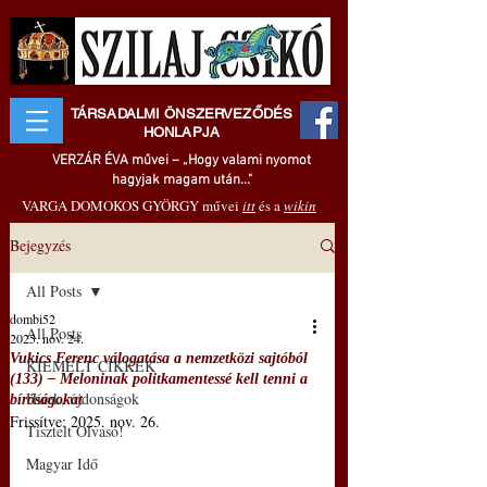
TÁRSADALMI ÖNSZERVEZŐDÉS
HONLAPJA
VERZÁR ÉVA művei – „Hogy valami nyomot
hagyjak magam után..."
VARGA DOMOKOS GYÖRGY művei
itt
és a
wikin
Bejegyzés
All Posts
dombi52
All Posts
2025. nov. 24.
Vukics Ferenc válogatása a nemzetközi sajtóból
KIEMELT CIKKEK
(133) ‒ Meloninak politkamentessé kell tenni a
Hírek, újdonságok
bíróságokat
Frissítve:
2025. nov. 26.
Tisztelt Olvasó!
Magyar Idő