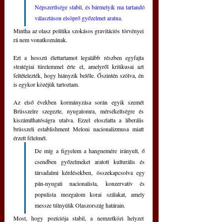
Népszerűsége stabil, és bármelyik ma tartandó 
választáson elsöprő győzelmet aratna
.
Mintha az olasz politika szokásos gravitációs törvényei 
rá nem vonatkoznának.
Ezt a hosszú élettartamot legalább részben egyfajta 
stratégiai türelemmel érte el, amelyről kritikusai azt 
feltételezték, hogy hiányzik belőle. Őszintén szólva, én 
is egykor közéjük tartoztam.
Az első években kormányzása során egyik szemét 
Brüsszelre szegezte, nyugalomra, mérsékeltségre és 
kiszámíthatóságra utalva. Ezzel eloszlatta a liberális 
brüsszeli establishment Meloni nacionalizmusa miatt 
érzett félelmét. 
De míg a figyelem a hangnemére irányult, ő 
csendben győzelmeket aratott kulturális és 
társadalmi kérdésekben, összekapcsolva egy 
pán-nyugati nacionalista, konzervatív és 
populista mozgalom korai szálakat, amely 
messze túlnyúlik Olaszország határain.
Most, hogy pozíciója stabil, a nemzetközi helyzet 