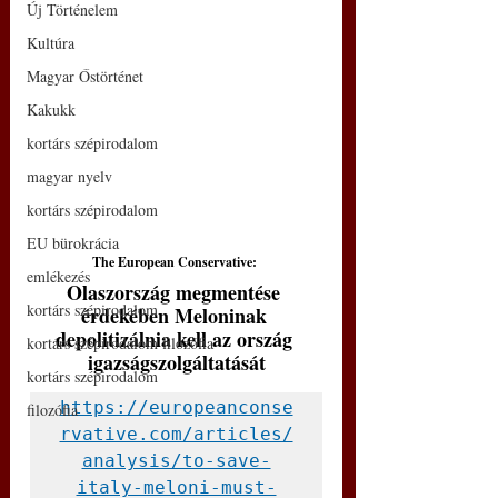
Új Történelem
Kultúra
Magyar Őstörténet
Kakukk
kortárs szépirodalom
magyar nyelv
kortárs szépirodalom
EU bürokrácia
The European Conservative: 
emlékezés
Olaszország megmentése 
kortárs szépirodalom
érdekében Meloninak 
depolitizálnia kell az ország 
kortárs szépirodalom filozófia
igazságszolgáltatását
kortárs szépirodalom
https://europeanconse
filozófia
rvative.com/articles/
analysis/to-save-
italy-meloni-must-