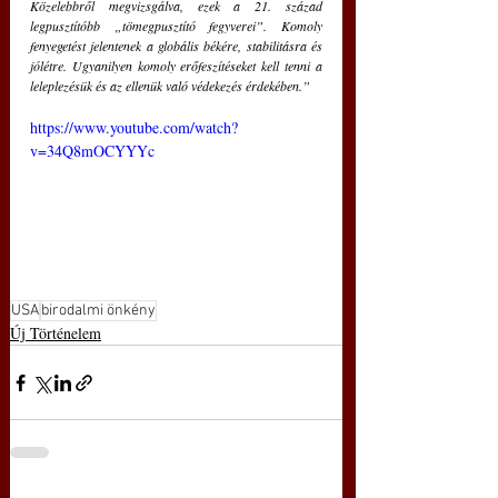
Közelebbről megvizsgálva, ezek a 21. század 
legpusztítóbb „tömegpusztító fegyverei”. Komoly 
fenyegetést jelentenek a globális békére, stabilitásra és 
jólétre. Ugyanilyen komoly erőfeszítéseket kell tenni a 
leleplezésük és az ellenük való védekezés érdekében.” 
https://www.youtube.com/watch?
v=34Q8mOCYYYc
USA
birodalmi önkény
Új Történelem