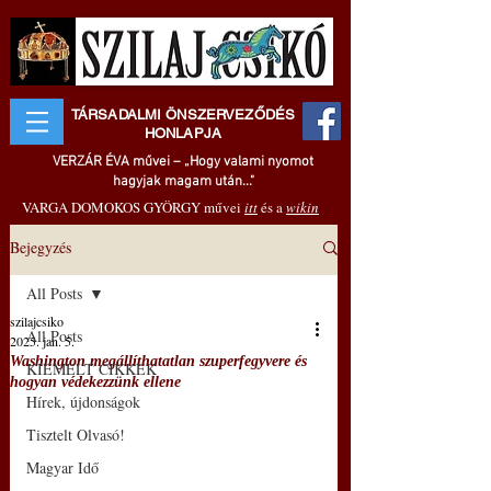
TÁRSADALMI ÖNSZERVEZŐDÉS
HONLAPJA
VERZÁR ÉVA művei – „Hogy valami nyomot
hagyjak magam után..."
VARGA DOMOKOS GYÖRGY művei
itt
és a
wikin
Bejegyzés
All Posts
szilajcsiko
All Posts
2025. jan. 5.
Washington megállíthatatlan szuperfegyvere és
KIEMELT CIKKEK
hogyan védekezzünk ellene
Hírek, újdonságok
Tisztelt Olvasó!
Magyar Idő