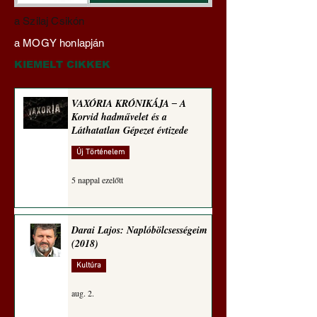
Miért veszélyes a
Hajdu Zoltán:
a Szilaj Csikón
klímaszakértőkre
Transzhumanizmus
a MOGY honlapján
hallgatni? A szakértőktől
technomorál ‒ 22/2
ments meg, Uram,
Rugalmas technomo
KIEMELT CIKKEK
minket! (Szakács Árpád)
igazságosság
VAXÓRIA KRÓNIKÁJA ‒ A
Korvid hadművelet és a
Láthatatlan Gépezet évtizede
Új Történelem
5 nappal ezelőtt
Darai Lajos: Naplóbölcsességeim
(2018)
Kultúra
aug. 2.