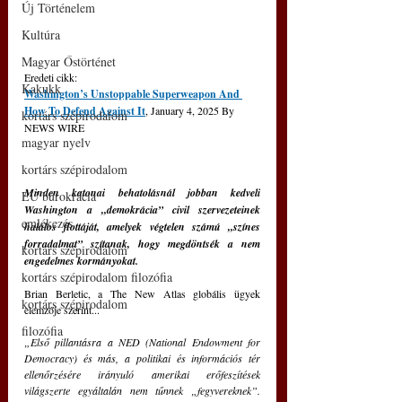
Új Történelem
Kultúra
Magyar Őstörténet
Eredeti cikk: 
Kakukk
Washington’s Unstoppable Superweapon And 
How To Defend Against It
, January 4, 2025 By 
kortárs szépirodalom
NEWS WIRE
magyar nyelv
kortárs szépirodalom
Minden katonai behatolásnál jobban kedveli 
EU bürokrácia
Washington a „demokrácia” civil szervezeteinek 
emlékezés
halálos flottáját, amelyek végtelen számú „színes 
forradalmat” szítanak, hogy megdöntsék a nem 
kortárs szépirodalom
engedelmes kormányokat.
kortárs szépirodalom filozófia
Brian Berletic, a The New Atlas globális ügyek 
kortárs szépirodalom
elemzője szerint...
filozófia
„Első pillantásra a NED (National Endowment for 
Democracy) és más, a politikai és információs tér 
ellenőrzésére irányuló amerikai erőfeszítések 
világszerte egyáltalán nem tűnnek „fegyvereknek”. 