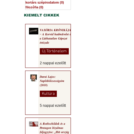
kortárs szépirodalom
(0)
0 bejegyzés
filozófia
(0)
0 bejegyzés
KIEMELT CIKKEK
VAXÓRIA KRÓNIKÁJA
‒ A Korvid hadművelet és
a Láthatatlan Gépezet
évtizede
Új Történelem
2 nappal ezelőtt
Darai Lajos:
Naplóbölcsességeim
(2018)
Kultúra
5 nappal ezelőtt
A Rothschildok és a
Pentagon bizalmas
feljegyzése: „Hét ország