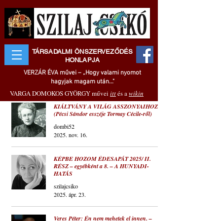
TÁRSADALMI ÖNSZERVEZŐDÉS
HONLAPJA
VERZÁR ÉVA művei – „Hogy valami nyomot
hagyjak magam után..."
VARGA DOMOKOS GYÖRGY művei
itt
és a
wikin
KIÁLTVÁNY A VILÁG ASSZONYAIHOZ
(Pécsi Sándor esszéje Tormay Cécile-ről)
dombi52
2025. nov. 16.
KÉPBE HOZOM ÉDESAPÁT 2025/ II.
RÉSZ – egyébként a 8. – A HUNYADI-
HATÁS
szilajcsiko
2025. ápr. 23.
Veres Péter: Én nem mehetek el innen. –