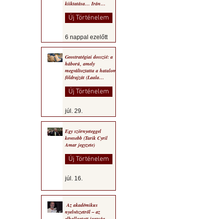
kiiktatása… Irán
végleges legyőzése”
Új Történelem
6 nappal ezelőtt
Geostratégiai dosszié: a
háború, amely
megváltoztatta a hatalom
földrajzát (Laala
Bechetoula elemzése)
Új Történelem
júl. 29.
Egy szörnyeteggel
kevesebb (Tarik Cyril
Amar jegyzete)
Új Történelem
júl. 16.
Az akadémikus
nyelvészetről – az
elhallgatott igazság