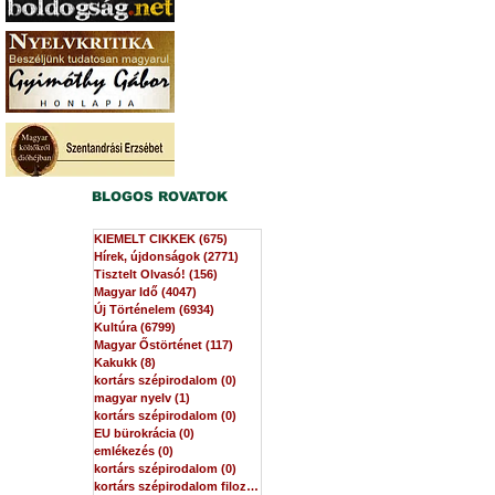
BLOGOS ROVATOK
KIEMELT CIKKEK
(675)
675 bejegyzés
Hírek, újdonságok
(2771)
2771 bejegyzés
Tisztelt Olvasó!
(156)
156 bejegyzés
Magyar Idő
(4047)
4047 bejegyzés
Új Történelem
(6934)
6934 bejegyzés
Kultúra
(6799)
6799 bejegyzés
Magyar Őstörténet
(117)
117 bejegyzés
Kakukk
(8)
8 bejegyzés
kortárs szépirodalom
(0)
0 bejegyzés
magyar nyelv
(1)
1 bejegyzés
kortárs szépirodalom
(0)
0 bejegyzés
EU bürokrácia
(0)
0 bejegyzés
emlékezés
(0)
0 bejegyzés
kortárs szépirodalom
(0)
0 bejegyzés
kortárs szépirodalom filozófia
(0)
0 bejegyzés