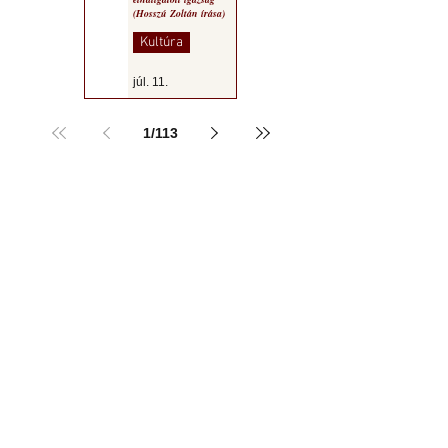
(Hosszú Zoltán írása)
Kultúra
júl. 11.
1
/
113
a MOGY honlapján