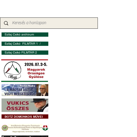
Szilaj Csikó archívum
Szilaj Csikó FILMTÁR 1 /
Szilaj Csikó FILMTÁR 2
BOTZ DOMONKOS MŰVEI