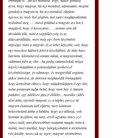
önmagát is…ha azt mondod, irigy, akkor gondolj 
arra, hogy magyar, ha azt mondod, képmutató, megint 
gondolj a magyarra, ha azt mondod, elfojtott 
agresszió, mely hol gőgben, hol sunyi meglapulásban 
nyilvánul meg……mivel például a magyar azt hiszi 
magáról, hogy ő keresztény……semmi sem áll 
távolabb tőle, mint a segítőkészség és az 
áldozatvállalás, mert még egy ilyen közömbös 
népséget, mint a magyar, el se lehet képzelni, volt, hogy 
egy mocskos háború folyt a közelükben, de már húsz-
harminc kilométerrel onnan náluk, a magyaroknál, 
vidáman folyt az élet…ha pedig valamelyikük mégis 
legyőzi magában a gyávaságban gyökerező 
közömbösséget, és odamegy, és megpróbál segíteni, 
akkor annyira, de annyira meghatódik önmagától, 
hogy komolyan elhiszi, hogy tulajdonképpen ő egy hős, 
noha pontosan tudja belül, hogy nem hős ő, hanem 
patkány, egy túlélésre játszó élőlény…morális züllés 
alsó foka, egyenlő magyar, ez a képlet, persze itt 
nagyon óvatosan kell eljárni, mert könnyen 
beleeshetünk abba a hibába, hogy azt állítsuk, volt 
honnan lezülleni, na nem, erről ugyanis nincs szó 
,nincs múlt, ami fényesebben mutatná magát, mint a 
miénk, mert anélkül, hogy belegázolnánk a történelem 
részleteibe, nevezzük az egész magyar történelmet, 