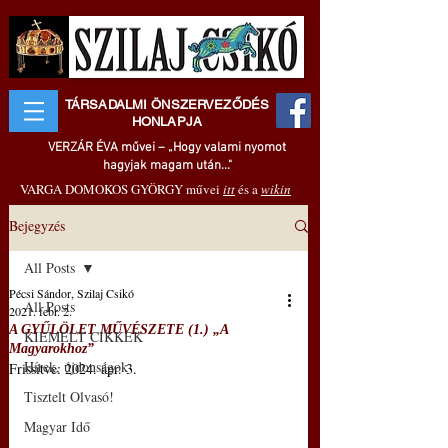
TÁRSADALMI ÖNSZERVEZŐDÉS
HONLAPJA
VERZÁR ÉVA művei – „Hogy valami nyomot
hagyjak magam után..."
VARGA DOMOKOS GYÖRGY művei
itt
és a
wikin
Bejegyzés
All Posts
Pécsi Sándor, Szilaj Csikó
All Posts
2021. febr. 2.
A GYŰLÖLET MŰVÉSZETE (1.) „A
KIEMELT CIKKEK
Magyarokhoz”
Hírek, újdonságok
Frissítve:
2024. ápr. 3.
Tisztelt Olvasó!
Magyar Idő