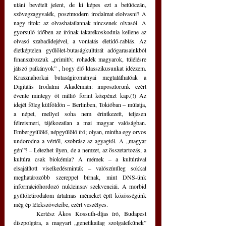
utáni bevételt jelent, de ki képes ezt a betűóceán, 
szövegzagyvalék, posztmodern irodalmat elolvasni? A 
nagy titok: az olvashatatlannak nincsenek olvasói. A 
gyorsuló időben az írónak takarékoskodnia kellene az 
olvasó szabadidejével, a vontatás életidő-rablás. Az 
életképtelen gyűlölet-butaságkultúrát adógarasainkból 
finanszírozzuk „primitív, rohadék magyarok, túlélésre 
játszó patkányok” , hogy élő klasszikusunkat idézzem. 
Krasznahorkai butaságirományai megtalálhatóak a 
Digitális Irodalmi Akadémián: imposztorunk ezért 
évente mintegy öt millió forint közpénzt kap.(!) Az 
idejét főleg külföldön – Berlinben, Tokióban – múlatja, 
a népet, mellyel soha nem érintkezett, teljesen 
félreismeri, tájékozatlan a mai magyar valóságban. 
Embergyűlölő, népgyűlölő író; olyan, mintha egy orvos 
undorodna a vértől, szobrász az agyagtól. A „magyar 
gén”? – Létezhet ilyen, de a nemzet, az összetartozás, a 
kultúra csak biokémia? A mémek – a kultúrával 
elsajátított viselkedésminták – valószínűleg sokkal 
meghatározóbb szereppel bírnak, mint DNS-ünk 
információhordozó nukleinsav szekvenciái. A morbid 
gyűlöletirodalom ártalmas mémeket épít közösségünk 
még ép lélekszöveteibe, ezért veszélyes. 
	Kertész Ákos Kossuth-díjas író, Budapest 
díszpolgára, a magyart „genetikailag szolgalelkűnek” 