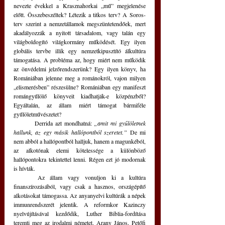
nevezte évekkel a Krasznahorkai „mű” megjelenése 
előtt. Összebeszéltek? Létezik a titkos terv? A Soros-
terv szerint a nemzetállamok megszüntetendőek, mert 
akadályozzák a nyitott társadalom, vagy talán egy 
világboldogító világkormány működését. Egy ilyen 
globális tervbe illik egy nemzetkipusztító álkultúra 
támogatása. A probléma az, hogy miért nem működik 
az önvédelmi jelzőrendszerünk? Egy ilyen könyv, ha 
Romániában jelenne meg a románokról, vajon milyen 
„elismerésben” részesülne? Romániában egy manifeszt 
romángyűlölő könyveit kiadhatják-e közpénzből? 
Egyáltalán, az állam miért támogat bármiféle 
gyűlöletművészetet? 
	Derrida azt mondhatná: 
„amit mi gyűlöletnek 
hallunk, az egy másik hallópontból szeretet.” 
De mi 
nem abból a hallópontból halljuk, hanem a magunkéból, 
az alkotónak elemi kötelessége a különböző 
hallópontokra tekintettel lenni. Régen ezt jó modornak 
is hívták. 
	Az állam vagy vonuljon ki a kultúra 
finanszírozásából, vagy csak a hasznos, országépítő 
alkotásokat támogassa. Az anyanyelvi kultúrák a népek 
immunrendszerét jelentik. A reformkor Kazinczy 
nyelvújításával kezdődik, Luther Biblia-fordítása 
teremti meg az irodalmi németet. Arany János, Petőfi 