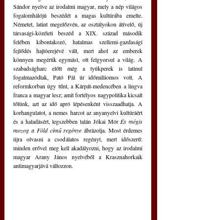
Sándor nyelve az irodalmi magyar, mely a nép világos 
fogalomhálójú beszédét a magas kultúrába emelte. 
Németet, latint megelőzvén, az osztályokon átívelő, új 
társasági-közéleti beszéd a XIX. század második 
felében kibontakozó, hatalmas szellemi-gazdasági 
fejlődés hajtóerejévé vált, mert ahol az emberek 
könnyen megértik egymást, ott felgyorsul a világ. A 
szabadságharc előtt még a tyúkperek is latinul 
fogalmazódtak, Pató Pál úr időmilliomos volt. A 
reformkorban úgy tűnt, a Kárpát-medencében a lingva 
franca a magyar lesz; amit fortélyos nagypolitika kicsalt 
tőlünk, azt az idő apró lépésenként visszaadhatja. A 
korhangulatot, a nemes harcot az anyanyelvi kultúráért 
és a haladásért, legszebben talán Jókai Mór 
És mégis 
mozog a Föld című regénye 
ábrázolja. Most érdemes 
újra olvasni a csodálatos regényt, mert időszerű: 
minden erővel meg kell akadályozni, hogy az irodalmi 
magyar Arany János nyelvéből a Krasznahorkaik 
antimagyarjává változzon. 