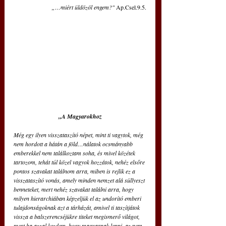
„…miért üldözöl engem?"
 Ap.Csel.9.5.
„A Magyarokhoz
Még egy ilyen visszataszító népet, mint ti vagytok, még 
nem hordott a hátán a föld…nálatok ocsmányabb 
emberekkel nem találkoztam soha, és mivel közétek 
tartozom, tehát túl közel vagyok hozzátok, nehéz elsőre 
pontos szavakat találnom arra, miben is rejlik ez a 
visszataszító vonás, amely minden nemzet alá süllyeszt 
benneteket, mert nehéz szavakat találni arra, hogy 
milyen hierarchiában képzeljük el az undorító emberi 
tulajdonságoknak azt a tárházát, amivel ti taszítjátok 
vissza a balszerencséjükre titeket megismerő világot, 
mert ha azzal kezdem, hogy magyarnak lenni, az nem 