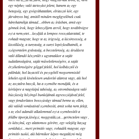
egy néphez való tartozást jelent, hanem az egy 
betegség, egy gyógyíthatatlan, elriasztó kór, egy 
járványos baj, amitől minden megfigyelőnek csak 
hányhatnékja támad…ebben az írásban, amit egy 
génnek írok, hogy lebeszéljem arról, hogy továbbvigye 
ezt a nemzetet…kezdjük a lompos rosszakarattal, te 
rohadt magyar, hogy te az irigység, a kicsinyesség, a 
kisstílűség, a tunyaság, a sunyi lopózkodhatnék, a 
szégyentelen gyávaság, a becstelenség, az árulásra 
való állandó készenlét s ugyanakkor a saját 
tudatlanságára, saját műveletlenségére, a saját 
érzéketlenségére gőggel felelő, hol kolbásztól és 
pálinkát, hol lazactól és pezsgőtől megsemmisítő 
lehelet egyik kivételesen undorító alanya vagy, aki hol 
az asztalra baszik, ha a szemébe mondják, és a 
kórképre a nagyképű tahóság, az otrombaságra való 
büszkeség hőzöngő bunkójának agressziójával felel, 
vagy fondorlatos bosszúvágy támad benne az ellen, 
aki valódi vonásaival szembesíti, amit soha nem felejt, 
s az első adandó alkalommal ezt a szembesítőt a 
földbe tiporja,kivégzi, meggyalázza…gerinctelen vagy , 
és kétszínű, egy alattomos görény, egy velejéig hazug 
senkiházi…mert primitív vagy, rohadék magyar, egy 
primitív tuskó, aki bármikor képes megalázni még 