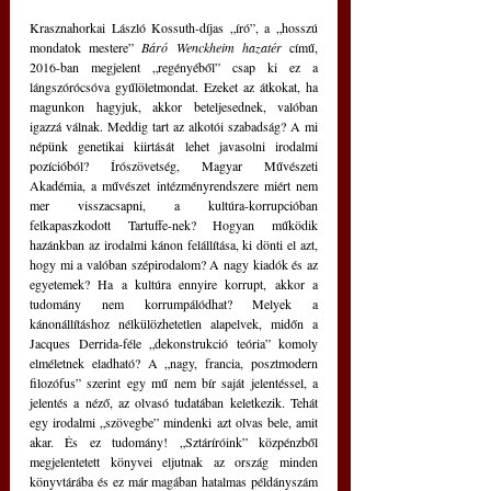
Krasznahorkai László Kossuth-díjas „író”, a „hosszú 
mondatok mestere” 
Báró Wenckheim hazatér
 című, 
2016-ban megjelent „regényéből” csap ki ez a 
lángszórócsóva gyűlöletmondat. Ezeket az átkokat, ha 
magunkon hagyjuk, akkor beteljesednek, valóban 
igazzá válnak. Meddig tart az alkotói szabadság? A mi 
népünk genetikai kiirtását lehet javasolni irodalmi 
pozícióból? Írószövetség, Magyar Művészeti 
Akadémia, a művészet intézményrendszere miért nem 
mer visszacsapni, a kultúra-korrupcióban 
felkapaszkodott Tartuffe-nek? Hogyan működik 
hazánkban az irodalmi kánon felállítása, ki dönti el azt, 
hogy mi a valóban szépirodalom? A nagy kiadók és az 
egyetemek? Ha a kultúra ennyire korrupt, akkor a 
tudomány nem korrumpálódhat? Melyek a 
kánonállításhoz nélkülözhetetlen alapelvek, midőn a 
Jacques Derrida-féle „dekonstrukció teória” komoly 
elméletnek eladható? A „nagy, francia, posztmodern 
filozófus” szerint egy mű nem bír saját jelentéssel, a 
jelentés a néző, az olvasó tudatában keletkezik. Tehát 
egy irodalmi „szövegbe” mindenki azt olvas bele, amit 
akar. És ez tudomány! „Sztáríróink” közpénzből 
megjelentetett könyvei eljutnak az ország minden 
könyvtárába és ez már magában hatalmas példányszám 