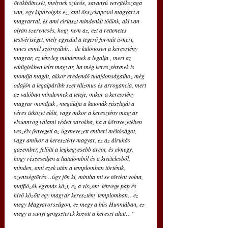
örökbilincsét, melynek szúrós, savanyú verejtékszaga 
van, egy kipárolgás ez, ami összekapcsol magyart a 
magyarral, és ami elriaszt mindenkit tőlünk, aki van 
olyan szerencsés, hogy nem az, ezt a rettenetes 
testvériséget, mely egyedül a tegező formát ismeri, 
nincs ennél szörnyűbb… de különösen a keresztény 
magyar, ez tényleg mindennek a legalja , mert az 
eddigiekben leírt magyar, ha még kereszténynek is 
mondja magát, akkor eredendő tulajdonságaihoz még 
odajön a legalpáribb szervilizmus és arrogancia, mert 
az valóban mindennek a teteje, mikor a keresztény 
magyar mondjuk , megáldja a katonák zászlaját a 
véres ütközet előtt, vagy mikor a keresztény magyar 
elsunnyog valami védett sarokba, ha a környezetében 
veszély fenyegeti az úgynevezett emberi méltóságot, 
vagy amikor a keresztény magyar, ez az álruhás 
gazember, felölti a legkegyesebb arcot, és elmegy, 
hogy részesedjen a hatalomból és a kivételesből, 
minden, ami ezek után a templomban történik, 
szentségtörés…úgy jön ki, mintha mi se történt volna, 
maffiózók egymás közt, ez a viszony lényege pap és 
hívő között egy magyar keresztény templomban…ez 
megy Magyarországon, ez megy a bús Hunniában, ez 
megy a sunyi gengszterek között a kereszt alatt…”