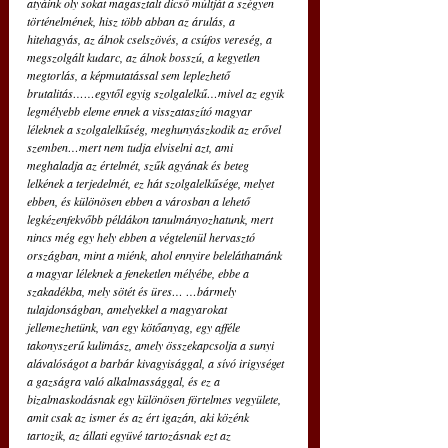
atyáink oly sokat magasztalt dicső múltját a szégyen 
történelmének, hisz több abban az árulás, a 
hitehagyás, az álnok cselszövés, a csúfos vereség, a 
megszolgált kudarc, az álnok bosszú, a kegyetlen 
megtorlás, a képmutatással sem leplezhető 
brutalitás……egytől egyig szolgalelkű…mivel az egyik 
legmélyebb eleme ennek a visszataszító magyar 
léleknek a szolgalelkűség, meghunyászkodik az erővel 
szemben…mert nem tudja elviselni azt, ami 
meghaladja az értelmét, szűk agyának és beteg 
lelkének a terjedelmét, ez hát szolgalelkűsége, melyet 
ebben, és különösen ebben a városban a lehető 
legkézenfekvőbb példákon tanulmányozhatunk, mert 
nincs még egy hely ebben a végtelenül hervasztó 
országban, mint a miénk, ahol ennyire beleláthatnánk 
a magyar léleknek a feneketlen mélyébe, ebbe a 
szakadékba, mely sötét és üres… …bármely 
tulajdonságban, amelyekkel a magyarokat 
jellemezhetünk, van egy kötőanyag, egy afféle 
takonyszerű kulimász, amely összekapcsolja a sunyi 
alávalóságot a barbár kivagyisággal, a sívó irigységet 
a gazságra való alkalmassággal, és ez a 
bizalmaskodásnak egy különösen förtelmes vegyülete, 
amit csak az ismer és az ért igazán, aki közénk 
tartozik, az állati együvé tartozásnak ezt az 