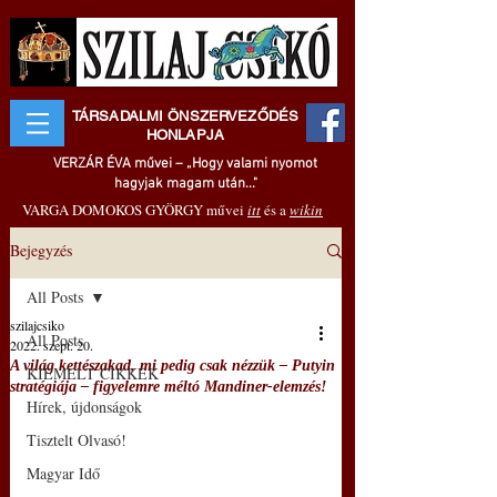
TÁRSADALMI ÖNSZERVEZŐDÉS
HONLAPJA
VERZÁR ÉVA művei – „Hogy valami nyomot
hagyjak magam után..."
VARGA DOMOKOS GYÖRGY művei
itt
és a
wikin
Bejegyzés
All Posts
szilajcsiko
All Posts
2022. szept. 20.
A világ kettészakad, mi pedig csak nézzük – Putyin
KIEMELT CIKKEK
stratégiája – figyelemre méltó Mandiner-elemzés!
Hírek, újdonságok
Tisztelt Olvasó!
Magyar Idő