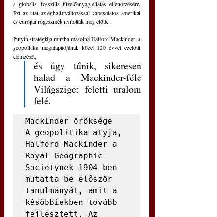
a globális fosszilis tüzelőanyag-ellátás ellenőrzésére. 
Ezt az utat az éghajlatváltozással kapcsolatos amerikai 
és európai rögeszmék nyitották meg előtte. 
Putyin stratégiája mintha másolná Halford Mackinder, a 
geopolitika megalapítójának közel 120 évvel ezelőtti 
elemzését, 
és úgy tűnik, sikeresen 
halad a Mackinder-féle 
Világsziget feletti uralom 
felé.
Mackinder öröksége

A geopolitika atyja, 
Halford Mackinder a 
Royal Geographic 
Societynek 1904-ben 
mutatta be először 
tanulmányát, amit a 
későbbiekben tovább 
fejlesztett. Az 