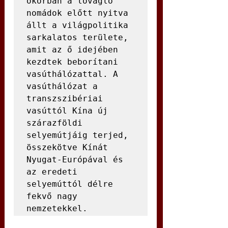
ókorban a lovagló 
nomádok előtt nyitva 
állt a világpolitika 
sarkalatos területe, 
amit az ő idejében 
kezdtek beborítani 
vasúthálózattal. A 
vasúthálózat a 
transzszibériai 
vasúttól Kína új 
szárazföldi 
selyemútjáig terjed, 
összekötve Kínát 
Nyugat-Európával és 
az eredeti 
selyemúttól délre 
fekvő nagy 
nemzetekkel.