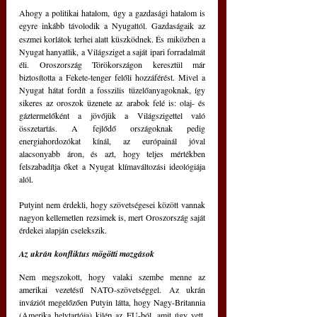
Ahogy a politikai hatalom, úgy a gazdasági hatalom is 
egyre inkább távolodik a Nyugattól.
Gazdaságaik az 
eszmei korlátok terhei alatt küszködnek. És miközben a 
Nyugat hanyatlik, a Világsziget a saját ipari forradalmát 
éli. Oroszország Törökországon keresztül már 
biztosította a Fekete-tenger felőli hozzáférést. Mivel a 
Nyugat hátat fordít a fosszilis tüzelőanyagoknak, így 
sikeres az oroszok üzenete az arabok felé is: olaj- és 
gáztermelőként a jövőjük a Világszigettel való 
összetartás. A fejlődő országoknak pedig 
energiahordozókat kínál, az európainál jóval 
alacsonyabb áron, és azt, hogy teljes mértékben 
felszabadítja őket a Nyugat klímaváltozási ideológiája 
alól.
Putyint nem érdekli, hogy szövetségesei között vannak 
nagyon kellemetlen rezsimek is, mert Oroszország saját 
érdekei alapján cselekszik.
Az ukrán konfliktus mögötti mozgások
Nem megszokott, hogy valaki szembe menne az 
amerikai vezetésű NATO-szövetséggel. Az ukrán 
inváziót megelőzően Putyin látta, hogy Nagy-Britannia 
(Amerika helytartója) kilép az EU-ból, amit úgy vett, 