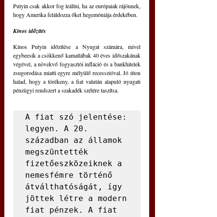
Putyin csak akkor fog leállni, ha az európaiak rájönnek, 
hogy Amerika feláldozza őket hegemóniája érdekében.
Kínos időzítés
Kínos Putyin időzítése a Nyugat számára, mivel 
egybeesik a csökkenő kamatlábak 40 éves időszakának 
végével, a növekvő fogyasztói infláció és a bankhitelek 
zsugorodása miatti egyre mélyülő recesszióval. Jó úton 
halad, hogy a törékeny, a fiat valután alapuló nyugati 
pénzügyi rendszert a szakadék szélére taszítsa.
A fiat szó jelentése: 
legyen. A 20. 
században az államok 
megszüntették 
fizetőeszközeiknek a 
nemesfémre történő 
átválthatóságát, így 
jöttek létre a modern 
fiat pénzek. A fiat 