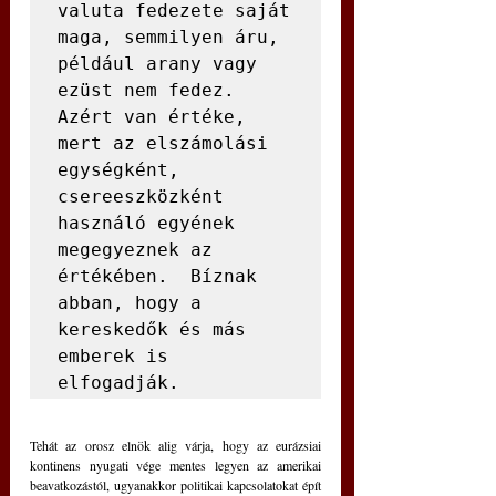
valuta fedezete saját 
maga, semmilyen áru, 
például arany vagy 
ezüst nem fedez.

Azért van értéke, 
mert az elszámolási 
egységként, 
csereeszközként 
használó egyének 
megegyeznek az 
értékében.  Bíznak 
abban, hogy a 
kereskedők és más 
emberek is 
elfogadják.
Tehát az orosz elnök alig várja, hogy az eurázsiai 
kontinens nyugati vége mentes legyen az amerikai 
beavatkozástól, ugyanakkor politikai kapcsolatokat épít 