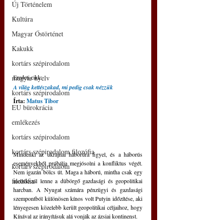
Új Történelem
Kultúra
Magyar Őstörténet
Kakukk
kortárs szépirodalom
Eredeti cikk: 
magyar nyelv
A világ kettészakad, mi pedig csak nézzük
kortárs szépirodalom
Írta: 
Matus Tibor
EU bürokrácia
emlékezés
kortárs szépirodalom
kortárs szépirodalom filozófia
Mindenki az ukrajnai háborúra figyel, és a háborús 
eseményekből próbálja megjósolni a konfliktus végét. 
kortárs szépirodalom
Nem igazán bölcs út. Maga a háború, mintha csak egy 
filozófia
mellékszál lenne a dübörgő gazdasági és geopolitikai 
harcban. A Nyugat számára pénzügyi és gazdasági 
szempontból különösen kínos volt Putyin időzítése, aki 
lényegesen közelebb került geopolitikai céljaihoz, hogy 
Kínával az irányításuk alá vonják az ázsiai kontinenst.