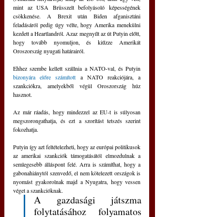
mint az USA Brüsszelt befolyásoló képességének 
csökkenése. A Brexit után Biden afganisztáni 
feladásáról pedig úgy vélte, hogy Amerika menekülni 
kezdett a Heartlandról. Azaz megnyílt az út Putyin előtt, 
hogy tovább nyomuljon, és kiűzze Amerikát 
Oroszország nyugati határairól.
Ehhez szembe kellett szállnia a NATO-val, és Putyin 
bizonyára előre számított
 a NATO reakciójára, a 
szankciókra, amelyekből végül Oroszország húz 
hasznot. 
Az már ráadás, hogy mindezzel az EU-t is súlyosan 
megszorongathatja, és ezt a szorítást tetszés szerint 
fokozhatja. 
Putyin így azt feltételezheti, hogy az európai politikusok 
az amerikai szankciók támogatásától elmozdulnak a 
semlegesebb álláspont felé. Arra is számíthat, hogy a 
gabonahiánytól szenvedő, el nem kötelezett országok is 
nyomást gyakorolnak majd a Nyugatra, hogy vessen 
véget a szankcióknak.
A gazdasági játszma 
folytatásához folyamatos 