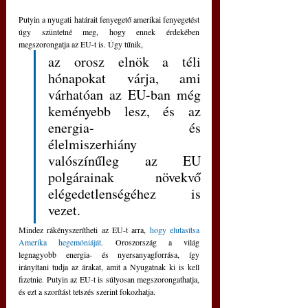
Putyin a nyugati határait fenyegető amerikai fenyegetést 
úgy szüntetné meg, hogy ennek érdekében 
megszorongatja az EU-t is. Úgy tűnik,
az orosz elnök a téli 
hónapokat várja, ami 
várhatóan az EU-ban még 
keményebb lesz, és az 
energia- és 
élelmiszerhiány 
valószínűleg az EU 
polgárainak növekvő 
elégedetlenségéhez is 
vezet.
Mindez rákényszerítheti az EU-t arra, 
hogy elutasítsa 
Amerika hegemóniáját
. Oroszország a világ 
legnagyobb energia- és nyersanyagforrása, így 
irányítani tudja az árakat, amit a Nyugatnak ki is kell 
fizetnie. Putyin az EU-t is súlyosan megszorongathatja, 
és ezt a szorítást tetszés szerint fokozhatja. 