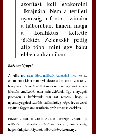
szorítást kell gyakorolni 
Ukrajnára. Nem a területi 
nyereség a fontos számára 
a háborúban, hanem maga 
a konfliktus keltette 
játéktér. Zelenszkij pedig 
alig több, mint egy bábu 
ebben a drámában.
Eközben Nyugat
A világ r
ég nem látott inflációt tapasztalt meg,
 és az 
elmúlt napokban reménykedésre adott okot az a tény, 
hogy az euróban árazott áru- és nyersanyagkosár árai a 
jelentős emelkedés után mérséklődtek. Így a nyugati 
piacokon a befektetők már azt remélik, hogy a
nyersanyagpiaci szorítás valószínűleg véget ért, és ezzel 
együtt a fogyasztói árinfláció problémája is csökken.
Pozsár Zoltán a Credit Suisse elemzője viszont az 
inflációt strukturális inflációnak nevezte, ami a világ 
hegemóniájáért folytatott háború következménye. 