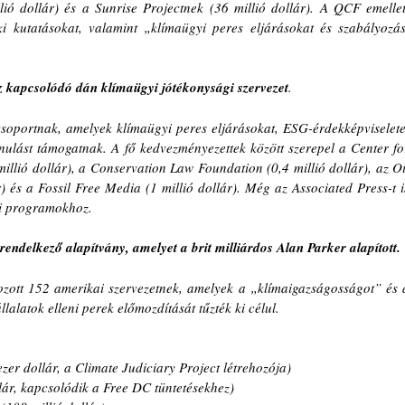
ó dollár) és a Sunrise Projectnek (36 millió dollár). A QCF emellett
 kutatásokat, valamint „klímaügyi peres eljárásokat és szabályozási
 kapcsolódó dán klímaügyi jótékonysági szervezet
.
 csoportnak, amelyek klímaügyi peres eljárásokat, ESG-érdekképviseletet
onulást támogatnak. A fő kedvezményezettek között szerepel a Center for
llió dollár), a Conservation Law Foundation (0,4 millió dollár), az Oil
) és a Fossil Free Media (1 millió dollár). Még az Associated Press-t is
ati programokhoz.
endelkező alapítvány, amelyet a brit milliárdos Alan Parker alapított.
zott 152 amerikai szervezetnek, amelyek a „klímaigazságosságot” és a
llalatok elleni perek előmozdítását tűzték ki célul.
zer dollár, a Climate Judiciary Project létrehozója)
ár, kapcsolódik a Free DC tüntetésekhez)