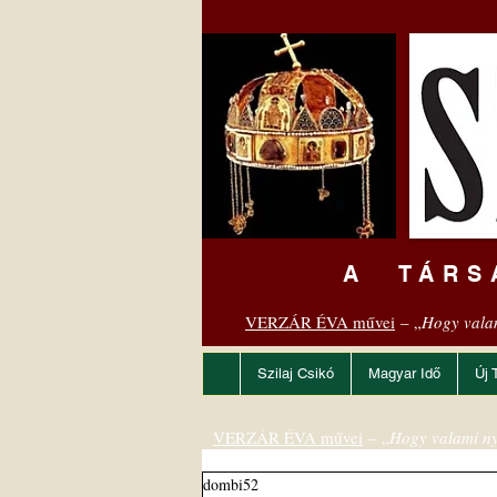
A TÁRS
VERZÁR ÉVA művei
– „
Hogy vala
Szilaj Csikó
Magyar Idő
Új 
VERZÁR ÉVA művei
– „
Hogy valami ny
dombi52