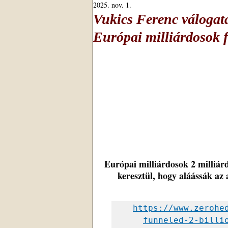
2025. nov. 1.
Vukics Ferenc válogatá
Európai milliárdosok f
Európai milliárdosok 2 milliár
keresztül, hogy aláássák az
https://www.zerohe
funneled-2-billi