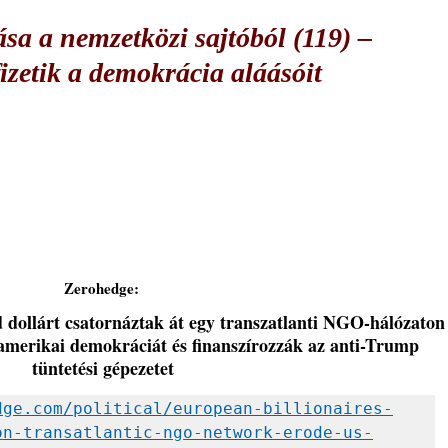
sa a nemzetközi sajtóból (119) –
izetik a demokrácia aláásóit
Zerohedge: 
d dollárt csatornáztak át egy transzatlanti NGO-hálózaton
 amerikai demokráciát és finanszírozzák az anti-Trump 
tüntetési gépezetet
dge.com/political/european-billionaires-
on-transatlantic-ngo-network-erode-us-