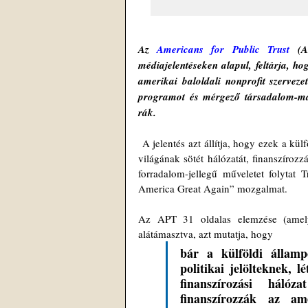
Az 
Americans for Public Trust
 (A
médiajelentéseken alapul, feltárja, hog
amerikai baloldali nonprofit szervezet
programot és mérgező társadalom-man
rák.
 A jelentés azt állítja, hogy ezek a kü
világának sötét hálózatát, finanszírozz
forradalom-jellegű műveletet folytat
America Great Again” mozgalmat.
Az APT 31 oldalas elemzése (amel
alátámasztva, azt mutatja, hogy 
bár a külföldi állam
politikai jelölteknek, l
finanszírozási hálóz
finanszírozzák az ame