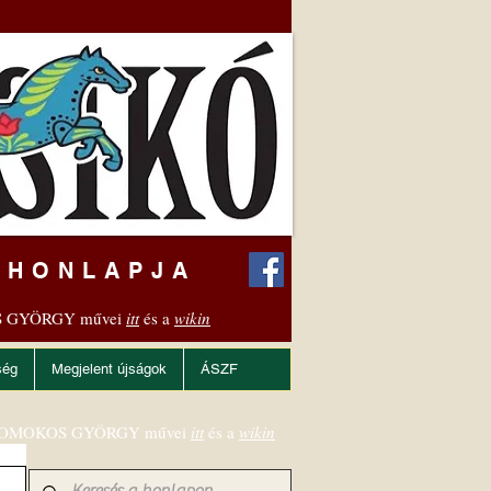
 HONLAPJA
 GYÖRGY művei
itt
és a
wikin
ség
Megjelent újságok
ÁSZF
OMOKOS GYÖRGY művei
itt
és a
wikin