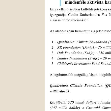
mindenféle aktivista ka
Ez az ellenőrizetlen külföldi jótékonys
igazgatója, Caitlin Sutherland a Fox 
aláássa demokráciánkat”.
Az alábbiakban bemutatjuk a jelentésben
Quadrature Climate Foundation (Eg
KR Foundation (Dánia) – 36 millió
Oak Foundation (Svájc) – 750 mill
Laudes Foundation (Svájc) – 20 mi
Children's Investment Fund Founda
A legfontosabb megállapítások megdö
Quadrature Climate Foundation (QCF
milliárdosok.
Körülbelül 530 millió dollárt adomán
(147 millió dollár), a Growald Clima