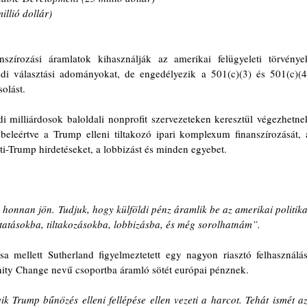
llió dollár)
írozási áramlatok kihasználják az amerikai felügyeleti törvények
öldi választási adományokat, de engedélyezik a 501(c)(3) és 501(c)(4)
olást. 
di milliárdosok baloldali nonprofit szervezeteken keresztül végezhetnek
beleértve a Trump elleni tiltakozó ipari komplexum finanszírozását, a
i-Trump hirdetéseket, a lobbizást és minden egyebet.
onnan jön. Tudjuk, hogy külföldi pénz áramlik be az amerikai politikai
tatásokba, tiltakozásokba, lobbizásba, és még sorolhatnám”.
a mellett Sutherland figyelmeztetett egy nagyon riasztó felhasználási
ty Change nevű csoportba áramló sötét európai pénznek. 
k Trump bűnözés elleni fellépése ellen vezeti a harcot. Tehát ismét azt