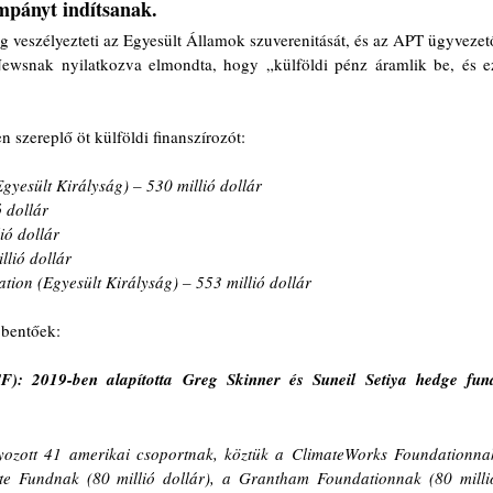
mpányt indítsanak.
ág veszélyezteti az Egyesült Államok szuverenitását, és az APT ügyvezető
Newsnak nyilatkozva elmondta, hogy „külföldi pénz áramlik be, és ez
 szereplő öt külföldi finanszírozót:
yesült Királyság) – 530 millió dollár
 dollár
ió dollár
llió dollár
tion (Egyesült Királyság) – 553 millió dollár
bbentőek:
): 2019-ben alapította Greg Skinner és Suneil Setiya hedge fund
yozott 41 amerikai csoportnak, köztük a ClimateWorks Foundationnak
te Fundnak (80 millió dollár), a Grantham Foundationnak (80 millió