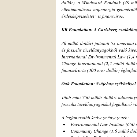
dollár), a Windward Fundnak (49 milli
ellentmondásos napenergia-geomérnöki
érdekképviseletet” is finanszíroz.
KR Foundation: A Carlsberg családhoz
36 millió dollárt juttatott 53 amerikai
és fosszilis tüzelőanyagokból való kiv
International Environmental Law (1,4 mi
Change International (2,2 millió dollár
finanszírozta (300 ezer dollár) éghajl
Oak Foundation: Svájcban székhellyel r
Több mint 750 millió dollárt adományo
fosszilis tüzelőanyagokkal foglalkozó vá
A legfontosabb kedvezményezettek:
Environmental Law Institute (650 e
Community Change (1,6 millió doll