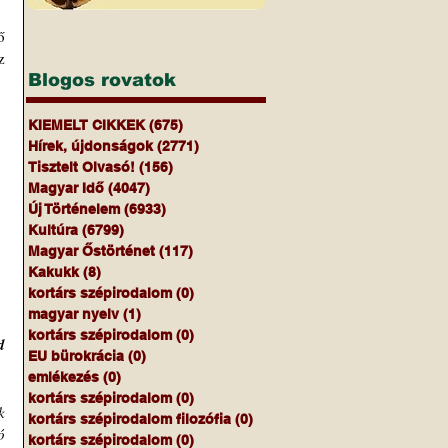
 
 
Blogos rovatok
KIEMELT CIKKEK
(675)
675 bejegyzés
Hírek, újdonságok
(2771)
2771 bejegyzés
Tisztelt Olvasó!
(156)
156 bejegyzés
Magyar Idő
(4047)
4047 bejegyzés
Új Történelem
(6933)
6933 bejegyzés
Kultúra
(6799)
6799 bejegyzés
Magyar Őstörténet
(117)
117 bejegyzés
Kakukk
(8)
8 bejegyzés
kortárs szépirodalom
(0)
0 bejegyzés
magyar nyelv
(1)
1 bejegyzés
kortárs szépirodalom
(0)
0 bejegyzés
 
EU bürokrácia
(0)
0 bejegyzés
emlékezés
(0)
0 bejegyzés
kortárs szépirodalom
(0)
0 bejegyzés
 
kortárs szépirodalom filozófia
(0)
0 bejegyzés
 
kortárs szépirodalom
(0)
0 bejegyzés