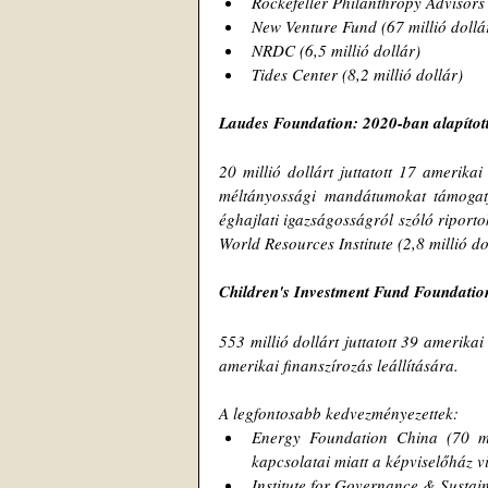
Rockefeller Philanthropy Advisors 
New Venture Fund (67 millió dollá
NRDC (6,5 millió dollár)
Tides Center (8,2 millió dollár)
Laudes Foundation: 2020-ban alapított
20 millió dollárt juttatott 17 amerika
méltányossági mandátumokat támogatj
éghajlati igazságosságról szóló riportok
World Resources Institute (2,8 millió do
Children's Investment Fund Foundation
553 millió dollárt juttatott 39 amerikai
amerikai finanszírozás leállítására.
A legfontosabb kedvezményezettek:
Energy Foundation China (70 mil
kapcsolatai miatt a képviselőház v
Institute for Governance & Sustai