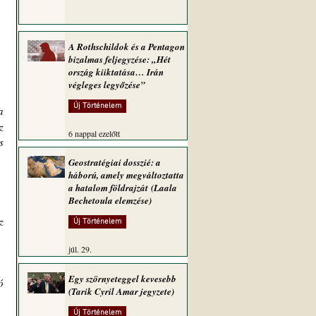
A Rothschildok és a Pentagon
bizalmas feljegyzése: „Hét
ország kiiktatása… Irán
végleges legyőzése”
Új Történelem
 
 
6 nappal ezelőtt
 
Geostratégiai dosszié: a
háború, amely megváltoztatta
a hatalom földrajzát (Laala
Bechetoula elemzése)
 
Új Történelem
júl. 29.
Egy szörnyeteggel kevesebb
 
(Tarik Cyril Amar jegyzete)
Új Történelem