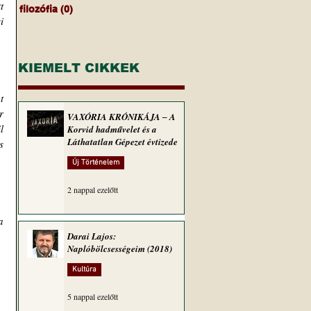
 
filozófia
(0)
0 bejegyzés
 
KIEMELT CIKKEK
 
 
VAXÓRIA KRÓNIKÁJA ‒ A
 
Korvid hadművelet és a
Láthatatlan Gépezet évtizede
 
Új Történelem
2 nappal ezelőtt
 
Darai Lajos:
Naplóbölcsességeim (2018)
Kultúra
5 nappal ezelőtt