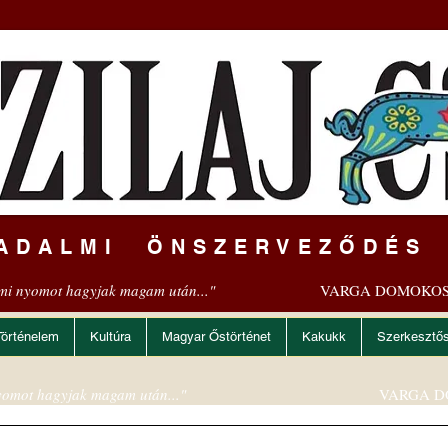
ADALMI ÖNSZERVEZŐDÉS
mi nyomot hagyjak magam után..."
VARGA DOMOKOS
Történelem
Kultúra
Magyar Őstörténet
Kakukk
Szerkesztő
omot hagyjak magam után..."
VARGA D