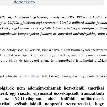
democracy
PT) új, bombahírű jelentése, amely az IRS 990-es űrlapján és
y öt külföldi „jótékonysági szervezet” közel 2 milliárd dollárt juttatott
eknek, ezzel olyan, csak szélsőbaloldali szélsőséges európai politikai
ipulációs kampányokat juttatva az amerikai intézményekbe, mint a
lföldi befolyásoló műveletek, kihasználva a nem kormányzati szervezetek
ák a tiltakozási ipari komplexum egy részét is, amely folyamatos színes
 Trump elnök és támogatói ellen, és megpróbálja felszámolni a „Make
yet először a 
Fox News
 tett közzé), támogatási nyilvántartásokkal
polgárok nem adományozhatnak közvetlenül amerikai 
étezik egy riasztó, egymással összekapcsolt transzatlanti 
at az NGO-világban, ahol külföldi milliárdosok 
rikai szélsőbaloldali nonprofit szervezeteket, hogy 