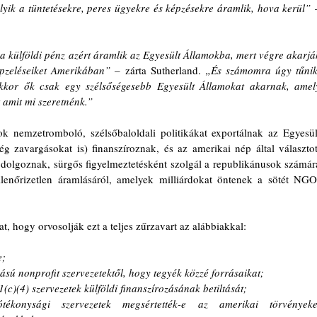
elyik a tüntetésekre, peres ügyekre és képzésekre áramlik, hova kerül” 
 külföldi pénz azért áramlik az Egyesült Államokba, mert végre akarják
épzeléseiket Amerikában” –
 zárta Sutherland. 
„És számomra úgy tűnik,
kor ők csak egy szélsőségesebb Egyesült Államokat akarnak, amely
 amit mi szeretnénk.”
k nemzetromboló, szélsőbaloldali politikákat exportálnak az Egyesült
g zavargásokat is) finanszíroznak, és az amerikai nép által választott
olgoznak, sürgős figyelmeztetésként szolgál a republikánusok számára
llenőrizetlen áramlásáról, amelyek milliárdokat öntenek a sötét NGO
t, hogy orvosolják ezt a teljes zűrzavart az alábbiakkal:
e;
zású nonprofit szervezetektől, hogy tegyék közzé forrásaikat;
1(c)(4) szervezetek külföldi finanszírozásának betiltását;
tékonysági szervezetek megsértették-e az amerikai törvényeket