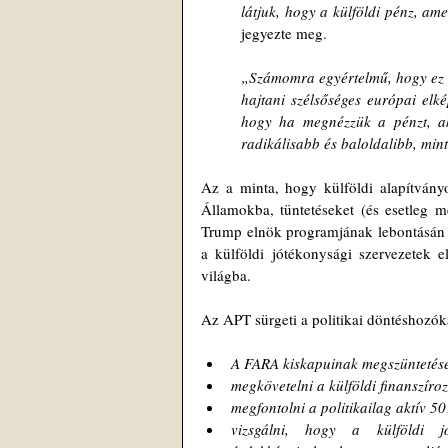
látjuk, hogy a külföldi pénz, am
jegyezte meg.
„Számomra egyértelmű, hogy ez a
hajtani szélsőséges európai elk
hogy ha megnézzük a pénzt, ak
radikálisabb és baloldalibb, mint
Az a minta, hogy külföldi alapítványo
Államokba, tüntetéseket (és esetleg mé
Trump elnök programjának lebontásán d
a külföldi jótékonysági szervezetek e
világba.
Az APT sürgeti a politikai döntéshozóka
A FARA kiskapuinak megszüntetés
megkövetelni a külföldi finanszíro
megfontolni a politikailag aktív 50
vizsgálni, hogy a külföldi jó