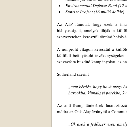
Environmental Defense Fund (17 mi
Sunrise Project (36 millió dollár)
Az ATP rámutat, hogy ezek a finansz
hiányosságait, amelyek tiltják a külf
szervezeteken keresztül történő befolyás
A nonprofit világon keresztül a külföl
külföldi befolyásoló tevékenységeket, 
szavazásra buzdító kampányokat, az ant
Sutherland szerint 
„nem kérdés, hogy hová megy és h
harcokba, klímaügyi perekbe, ku
Az anti-Trump tüntetések finanszírozás
módra az Oak Alapítványtól a Communi
„Ők azok a fedőszervezet, amelyi