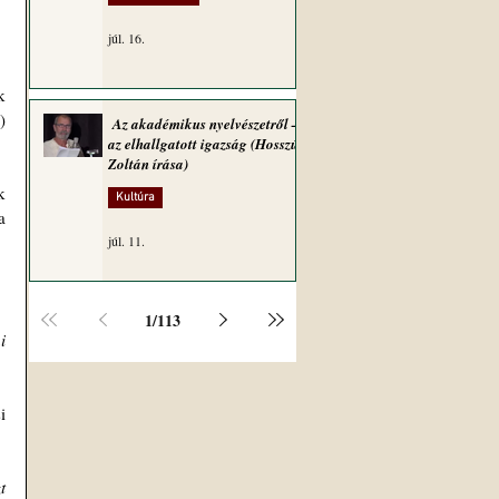
júl. 16.
 
 
Az akadémikus nyelvészetről –
az elhallgatott igazság (Hosszú
Zoltán írása)
 
Kultúra
 
júl. 11.
1
/
113
 
 
 