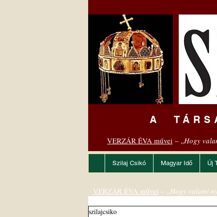
A TÁRS
VERZÁR ÉVA művei
– „
Hogy vala
Szilaj Csikó
Magyar Idő
Új 
VERZÁR ÉVA művei
– „
Hogy valami ny
szilajcsiko