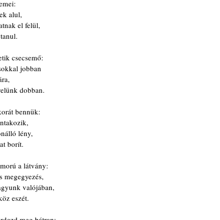
emei:
ek alul,
nak el felül,
tanul.
etik csecsemő:
 sokkal jobban
ára,
 velünk dobban.
korát bennük:
ntakozik,
nálló lény,
t borít.
morú a látvány:
cs megegyezés,
agyunk valójában,
köz eszét.
érdezd meg bátran: