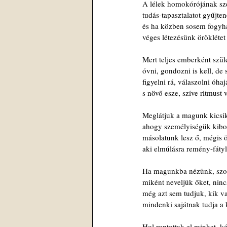
A lélek homokórójának sz
tudás-tapasztalatot gyűjten
és ha közben sosem fogyhat
véges létezésünk öröklétet 
Mert teljes emberként szül
óvni, gondozni is kell, de
figyelni rá, válaszolni óhaj
s növő esze, szíve ritmust
Meglátjuk a magunk kicsi
ahogy személyiségük kibo
másolatunk lesz ő, mégis ö
aki elmúlásra remény-fátyla
Ha magunkba nézünk, szo
miként neveljük őket, nin
még azt sem tudjuk, kik v
mindenki sajátnak tudja a 
Hol rontottak el minket, k