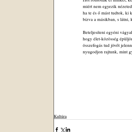
miért nem egyezik nézeted 
ha te és ő mást tudtok, ki k
bízva a másikban, s látni, k
Beteljesíteni egyéni vágya
hogy élet-közösség épüljö
összefogás tud jövőt jelenn
nyugodjon rajtunk, mint g
Kultúra