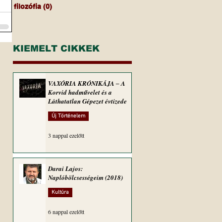
filozófia
(0)
0 bejegyzés
KIEMELT CIKKEK
VAXÓRIA KRÓNIKÁJA ‒ A
Korvid hadművelet és a
Láthatatlan Gépezet évtizede
Új Történelem
3 nappal ezelőtt
Darai Lajos:
Naplóbölcsességeim (2018)
Kultúra
6 nappal ezelőtt