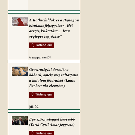
A Rothschildok és a Pentagon
bizalmas feljegyzése: „Hét
ország kiiktatása… Irán
végleges legyőzése”
Új Történelem
6 nappal ezelőtt
Geostratégiai dosszié: a
háború, amely megváltoztatta
a hatalom földrajzát (Laala
Bechetoula elemzése)
Új Történelem
júl. 29.
Egy szörnyeteggel kevesebb
(Tarik Cyril Amar jegyzete)
Új Történelem