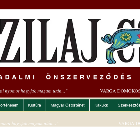
ADALMI ÖNSZERVEZŐDÉS
mi nyomot hagyjak magam után..."
VARGA DOMOKOS
Történelem
Kultúra
Magyar Őstörténet
Kakukk
Szerkesztő
omot hagyjak magam után..."
VARGA D