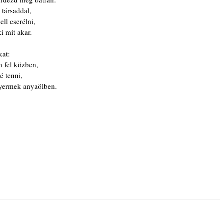
társaddal,
ell cserélni,
i mit akar.
kat:
n fel közben,
é tenni,
yermek anyaölben. 