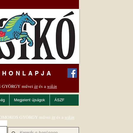
 HONLAPJA
 GYÖRGY művei
itt
és a
wikin
ség
Megjelent újságok
ÁSZF
OMOKOS GYÖRGY művei
itt
és a
wikin