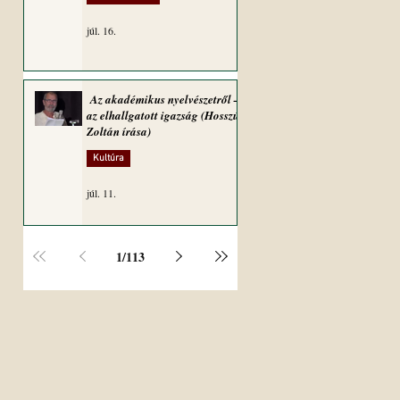
júl. 16.
Az akadémikus nyelvészetről –
az elhallgatott igazság (Hosszú
Zoltán írása)
Kultúra
júl. 11.
1
/
113