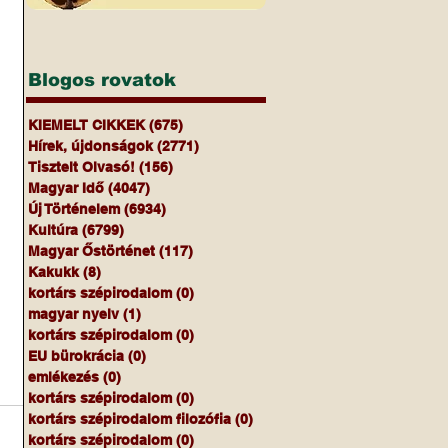
Blogos rovatok
KIEMELT CIKKEK
(675)
675 bejegyzés
Hírek, újdonságok
(2771)
2771 bejegyzés
Tisztelt Olvasó!
(156)
156 bejegyzés
Magyar Idő
(4047)
4047 bejegyzés
Új Történelem
(6934)
6934 bejegyzés
Kultúra
(6799)
6799 bejegyzés
Magyar Őstörténet
(117)
117 bejegyzés
Kakukk
(8)
8 bejegyzés
kortárs szépirodalom
(0)
0 bejegyzés
magyar nyelv
(1)
1 bejegyzés
kortárs szépirodalom
(0)
0 bejegyzés
EU bürokrácia
(0)
0 bejegyzés
emlékezés
(0)
0 bejegyzés
kortárs szépirodalom
(0)
0 bejegyzés
kortárs szépirodalom filozófia
(0)
0 bejegyzés
kortárs szépirodalom
(0)
0 bejegyzés