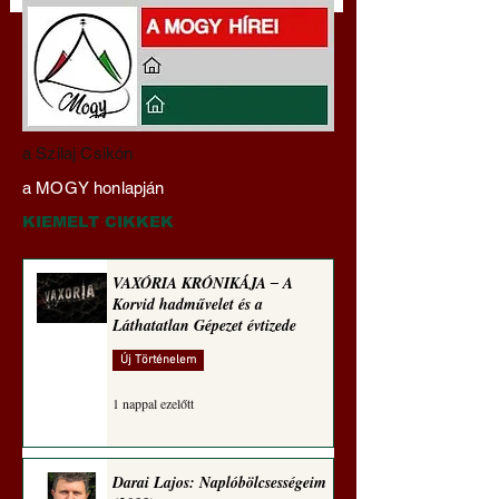
Hajdu Zoltán:
VAXÓRIA KRÓNI
a Szilaj Csikón
Transzhumanizmus és
‒ A Korvid hadműv
a MOGY honlapján
technomorál ‒ 21/28.
és a Láthatatlan Gé
Rugalmas technomorál:
évtizede
KIEMELT CIKKEK
alázatosság
VAXÓRIA KRÓNIKÁJA ‒ A
Korvid hadművelet és a
Láthatatlan Gépezet évtizede
Új Történelem
1 nappal ezelőtt
Darai Lajos: Naplóbölcsességeim