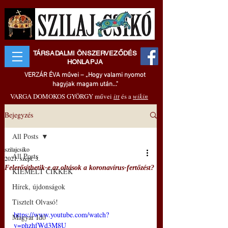
TÁRSADALMI ÖNSZERVEZŐDÉS
HONLAPJA
VERZÁR ÉVA művei – „Hogy valami nyomot
hagyjak magam után..."
VARGA DOMOKOS GYÖRGY művei
itt
és a
wikin
Bejegyzés
All Posts
szilajcsiko
All Posts
2021. szept. 3.
Felerősíthetik-e az oltások a koronavírus-fertőzést?
KIEMELT CIKKEK
Hírek, újdonságok
Tisztelt Olvasó!
https://www.youtube.com/watch?
Magyar Idő
v=phzhfWd3M8U