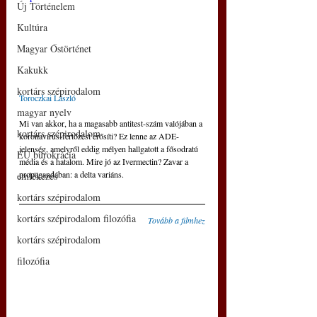
Új Történelem
Kultúra
Magyar Őstörténet
Kakukk
kortárs szépirodalom
Toroczkai László
magyar nyelv
Mi van akkor, ha a magasabb antitest-szám valójában a 
kortárs szépirodalom
koronavírus-fertőzést erősíti? Ez lenne az ADE-
jelenség, amelyről eddig mélyen hallgatott a fősodratú 
EU bürokrácia
média és a hatalom. Mire jó az Ivermectin? Zavar a 
propagandában: a delta variáns. 
emlékezés
kortárs szépirodalom
kortárs szépirodalom filozófia
Tovább a filmhez
kortárs szépirodalom
filozófia