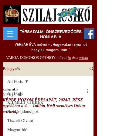
TÁRSADALMI ÖNSZERVEZŐDÉS
HONLAPJA
VERZÁR ÉVA művei – „Hogy valami nyomot
hagyjak magam után..."
VARGA DOMOKOS GYÖRGY művei
itt
és a
wikin
Bejegyzés
All Posts
szilajcsiko
All Posts
2024. júl. 30.
KÉPBE HOZOM ÉDESAPÁT, 2024/I. RÉSZ –
KIEMELT CIKKEK
egyébként a 4. – Tallián Hédi személyes Orbán-
Hírek, újdonságok
értékelője
Tisztelt Olvasó!
Magyar Idő