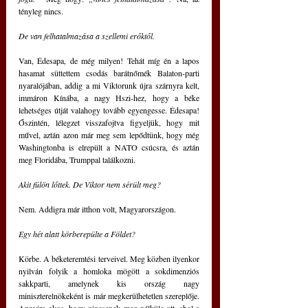
tényleg nincs.
De van felhatalmazása a szellemi erőktől.
Van, Édesapa, de még milyen! Tehát míg én a lapos 
hasamat süttettem csodás barátnőmék Balaton-parti 
nyaralójában, addig a mi Viktorunk újra szárnyra kelt, 
immáron Kínába, a nagy Hszi-hez, hogy a béke 
lehetséges útját valahogy tovább egyengesse. Édesapa! 
Őszintén, lélegzet visszafojtva figyeljük, hogy mit 
művel, aztán azon már meg sem lepődtünk, hogy még 
Washingtonba is elrepült a NATO csúcsra, és aztán 
meg Floridába, Trumppal találkozni.
Akit fülön lőttek. De Viktor nem sérült meg?
Nem. Addigra már itthon volt, Magyarországon.
Egy hét alatt körberepülte a Földet?  
Körbe. A béketeremtési terveivel. Meg közben ilyenkor 
nyilván folyik a homloka mögött a sokdimenziós 
sakkparti, amelynek kis ország nagy 
miniszterelnökeként is már megkerülhetetlen szereplője. 
Annyira okos, hogy nincsenek meg nélküle ott, ahol a 