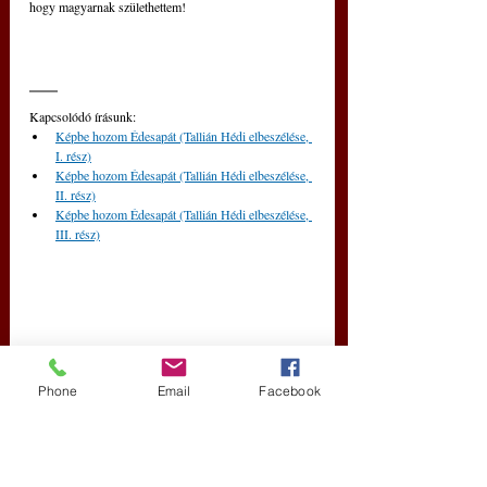
hogy magyarnak születhettem! 
Kapcsolódó írásunk:
Képbe hozom Édesapát (Tallián Hédi elbeszélése, 
I. rész)
Képbe hozom Édesapát (Tallián Hédi elbeszélése, 
II. rész)
Képbe hozom Édesapát (Tallián Hédi elbeszélése, 
III. rész)
Phone
Email
Facebook