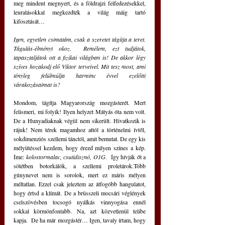
meg mindent megnyert, és a földrajzi felfedezésekkel, 
leuralásokkal megkezdték a világ máig tartó 
kifosztását…
Igen, egyetlen csimatám, csak a szeretet tágítja a teret. 
Tágulás-élményt okoz.  Remélem, ezt tudjátok, 
tapasztaljátok ott a fizikai világban is! De akkor légy 
szíves hozakodj elő Viktor terveivel. Mit tesz most, ami 
tényleg felülmúlja harminc évvel ezelőtti 
várakozásaimat is?
Mondom, tágítja Magyarország mozgásterét. Mert 
felismeri, mi folyik! Ilyen helyzet Mátyás óta nem volt. 
De a Hunyadiaknak végül nem sikerült. Hivatkozik is 
rájuk! Nem térek magamhoz attól a történelmi ívtől, 
sokdimenziós szellemi tánctól, amit bemutat. De egy kis 
mélyütéssel kezdem, hogy érezd milyen színes a kép. 
Íme:
 kolostormalac, csutidisznó, O1G.
  Így hívják őt a 
sötétben botorkálók, a szellemi proletárok.Több 
gúnynevet nem is sorolok, mert ez máris mélyen 
méltatlan. Ezzel csak jeleztem az átfogóbb hangulatot, 
hogy értsd a klímát. De a brüsszeli mocsári véglények 
cselszövésben tocsogó nyálkás vinnyogása ennél 
sokkal körmönfontabb. Na, azt közvetlenül telibe 
kapja.  De ha már mozgástér… Igen, tavaly írtam, hogy 