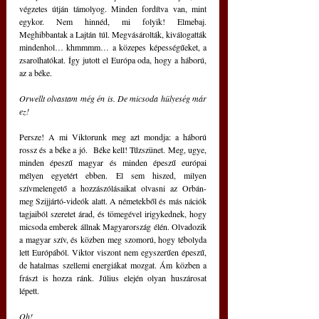
végzetes útján támolyog. Minden fordítva van, mint 
egykor. Nem hinnéd, mi folyik! Elmebaj. 
Meghibbantak a Lajtán túl. Megvásárolták, kiválogatták 
mindenhol… khmmmm… a közepes képességűeket, a 
zsarolhatókat. Így jutott el Európa oda, hogy a háború, 
az a béke.
Orwellt olvastam még én is. De micsoda hülyeség már 
ez!
Persze! A mi Viktorunk meg azt mondja: a háború 
rossz és a béke a jó.  Béke kell! Tűzszünet. Meg, ugye, 
minden épeszű magyar és minden épeszű európai 
mélyen egyetért ebben. El sem hiszed, milyen 
szívmelengető a hozzászólásaikat olvasni az Orbán- 
meg Szijjártó-videók alatt. A németekből és más nációk 
tagjaiból szeretet árad, és tömegével irigykednek, hogy 
micsoda emberek állnak Magyarország élén. Olvadozik 
a magyar szív, és közben meg szomorú, hogy tébolyda 
lett Európából. Viktor viszont nem egyszerűen épeszű, 
de hatalmas szellemi energiákat mozgat. Ám közben a 
frászt is hozza ránk. Július elején olyan huszárosat 
lépett.
Oh!