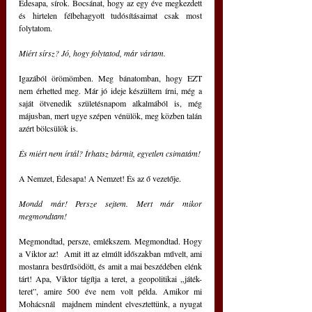
Édesapa, sírok. Bocsánat, hogy az egy éve megkezdett 
és hirtelen félbehagyott tudósításaimat csak most 
folytatom.
Miért sírsz? Jó, hogy folytatod, már vártam.
Igazából örömömben. Meg bánatomban, hogy EZT 
nem érhetted meg. Már jó ideje készültem írni, még a 
saját ötvenedik születésnapom alkalmából is, még 
májusban, mert ugye szépen vénülök, meg közben talán 
azért bölcsülök is.
És miért nem írtál? Írhatsz bármit, egyetlen csimatám!
A Nemzet, Édesapa! A Nemzet! És az ő vezetője.
Mondd már! Persze sejtem. Mert már mikor 
megmondtam!
Megmondtad, persze, emlékszem. Megmondtad. Hogy 
a Viktor az!  Amit itt az elmúlt időszakban művelt, ami 
mostanra besűrűsödött, és amit a mai beszédében elénk 
tárt! Apa, Viktor tágítja a teret, a geopolitikai „játék-
teret”, amire 500 éve nem volt példa. Amikor mi 
Mohácsnál  majdnem mindent elvesztettünk, a nyugat 