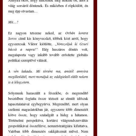
világ sorsáról döntenek. És miközben ő röpködött, én 
meg épp olvastam…
Mit…?
Ez nagyon tetszene neked, az 
Orbán kontra 
Soros
 című kis könyvecskét, többek közt arról, hogy 
egyszercsak Viktor kiötlötte, 
„Vonszoljuk ki Gyuri 
bácsit a napra!”
 Elég huszáros döntés volt, 
megalapozta vagy inkább tovább erősítette globális 
politikai szereplővé válását.
A vén kakadu. Mi történt ma, amitől annyira 
megilletődtél, mert mondjuk az eddigiektől elállt nekem 
is a lélegzetem.
Sólymunk hazaszállt a fészekbe, és megrendítő 
beszédben foglalta össze téziseit az elmúlt időszak 
tapasztalataival egybegyúrva. Megrendítő, mert olyan 
szellemi magaslatokban jár, egyszerre több dimenziót 
kötve össze, hogy szaladgált a hideg a hátamon. 
Történelmi perspektíva, kortársi világrendszerváltás 
geopolitikával összefűzve, nemzetstratégiára kifuttatva. 
Valóban több dimenziós sakkjátszmát művel. Nem 