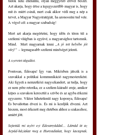
tudok neki ellenállni, olyan meggyőző erővel beszél. 
Azt akarja, hogy értse a legegyszerűbb magyar is, hogy 
mit és miért csinál, mert csak akkor védi meg a nép a 
tervet, a Magyar Nagystratégiát, ha azonosulni tud vele. 
A végső cél: a magyar szabadság!
Mert azt akarja megértetni, hogy időn és téren túl a 
szellemi világban is együvé, a magyarsághoz tartozunk. 
Mind.  Mert magyarnak lenni 
„A jó tett helyébe jót 
várj!”
 ‒ legmagasabb szellemi minőséget jelenti.
A szeretet-tágulást.
Pontosan, Édesapa! Így van. Miközben játszik is a 
szavakkal a politikai kommunikáció nagymestereként. 
Aki figyeli a nemzetközi nagyszkandert, az tudja, hogy 
ez nem pőre retorika, ez a szellem kiáradó ereje, amikor 
képes a szavakon keresztül a szívbe és az agyba érkezni 
egyszerre. Viktor hihetetlenül nagy koponya, Édesapa! 
És bevallottan élvezi is. És mi is kezdjük élvezni. Azt 
hiszem, most érkezett meg életében ahhoz a szakaszhoz, 
amiért jött.
Sejtettük mi azért ezt Édesanyáddal… Látnád itt az 
Árpád-háziakat meg a Hunyadiakat, hogy kacagnak. 