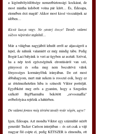
a kigömbölyödöttsége nemzetbiztonsági kockázat, de 
most mintha ledobott volna pár kilót… És, Édesapa, 
elemében érzi magát! Akkor most kissé visszalépek az 
időben…
Kicsit kusza vagy. Ne zavarj össze! Tavaly valami 
súlyos népirtást taglaltál…
Már a világban nagyjából lehullt erről az aljasságról a 
lepel, de nálunk valamiért ez még mindig tabu. Pedig 
Bogár Laci bátyánk is veri az ügyben az asztalt. Szóval, 
ha a nép testi egészségének elrontásáról van szó, 
gúnyossá és soha meg nem bocsátóvá válok 
fényességes kormányfőnk irányában. De ezt most 
abbahagyom, mert már nekem is rosszul esik, hogy ez 
az értelmezhetetlen hiba is színesíti Viktor portréját. 
Egyébként meg erős a gyanúm, hogy a Szegeden 
székelő BigPharmába bekötött „orvosmaffia” 
erőbefolyása rejtőzik a háttérben.
De valami fontos még történt tavaly nyár végén, ugye?
Igen, Édesapa. Azt mondta Viktor egy százmillió nézőt 
generáló Tucker Carlson interjúban ‒ és ezt csak a vájt 
magyar fül csípte el, pedig KÉTSZER is elmondta, ott 