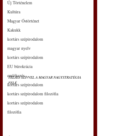
Új Történelem
Kultúra
Magyar Őstörténet
Kakukk
kortárs szépirodalom
magyar nyelv
kortárs szépirodalom
EU bürokrácia
emlékezés
TELJES SZÍVVEL A MAGYAR NAGYSTRATÉGIA 
FELÉ
kortárs szépirodalom
kortárs szépirodalom filozófia
kortárs szépirodalom
filozófia