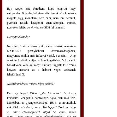
Egy reggel arra ébredtem, hogy elugrott nagy 
suttyomban Kijevbe, béketeremtési tervekkel a homloka 
mögött. Jajjj, mondtam, nem enni, nem inni semmit, 
gyorsan tessék hazajönni étlen-szomjan. Persze, 
gyerekes féltés, de tényleg ez ötlött fel bennem.
Ukrajna ellenség?
Nem túl rózsás a viszony itt, a nemzetközi, Amerika-
NATO-EU proxyháború tőszomszédságában, 
magyarán: amikor más farkával verjük a csalánt… Alig 
ocsúdtunk ebből a kijevi villámlátogatásból, Viktor már 
Moszkvába vette az irányt. Putyint faggatta ki a véres 
helyzet állásáról és a háború véget vetésének 
lehetőségeiről.
Nekiállt békét közvetíteni teljes erőből?
De még hogy! Viktor 
„the Mediator”
. Viktor a 
közvetítő. Zengett a nemzetközi sajtó drukkoló fele. 
Miközben a gyengeképességű EU-s csinovnyikok 
nekiálltak nyüszíteni, hogy 
„Mit képzel? Csak mert épp 
az uniós elnökségünket töltjük be, ehhez nincs 
joga!”
 Meg hogy: 
„nincs felhatalmazása”.
 Na, az 