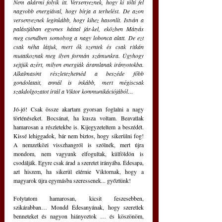
Nem akármi folyik itt. Versenyeznek, hogy ki tölti fel 
nagyobb energiával, hogy bírja a terhelést. De azon 
versenyeznek leginkább, hogy kihez hasonlít. István a 
palástjában egyenes háttal jár-kel, eközben Mátyás 
meg csendben somolyog a nagy lobonca alatt. De ezt 
csak néha látjuk, mert ők szentek és csak ritkán 
mutatkoznak meg ilyen formán számunkra. Úgyhogy 
sejtjük azért, milyen energiák áramlanak irányotokba. 
Alkalmasint részletezhetnéd a beszéde főbb 
gondolatait, annál is inkább, mert mégiscsak 
szakdolgozatot írtál a Viktor kommunikációjából…
Jó-jó! Csak össze akartam gyorsan foglalni a nagy 
történéseket. Bocsánat, ha kusza voltam. Beavatlak 
hamarosan a részletekbe is. Kijegyzeteltem a beszédét. 
Kissé lehiggadok, bár nem biztos, hogy sikerülni fog! 
A nemzetközi visszhangról is szólnék, mert újra 
mondom, nem vagyunk elfogultak, külföldön is 
csodálják. Egyre csak árad a szeretet irányába. Édesapa, 
azt hiszem, ha sikerül elérnie Viktornak, hogy a 
magyarok újra egymásba szeressenek... győztünk!
Folytatom hamarosan, kicsit feszesebben, 
szikárabban… Mondd Édesanyának, hogy szeretlek 
benneteket és nagyon hiányoztok … és köszönöm, 