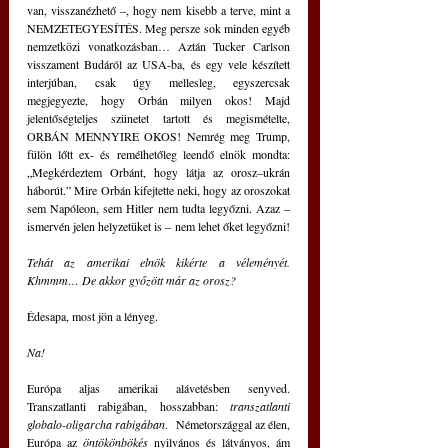
van, visszanézhető ‒, hogy nem kisebb a terve, mint a 
NEMZETEGYESÍTÉS. Meg persze sok minden egyéb 
nemzetközi vonatkozásban… Aztán Tucker Carlson 
visszament Budáról az USA-ba, és egy vele készített 
interjúban, csak úgy mellesleg, egyszercsak 
megjegyezte, hogy Orbán milyen okos! Majd 
jelentőségteljes szünetet tartott és megismételte, 
ORBÁN MENNYIRE OKOS! Nemrég meg Trump, 
fülön lőtt ex- és remélhetőleg leendő elnök mondta: 
„Megkérdeztem Orbánt, hogy látja az orosz–ukrán 
háborút.” Mire Orbán kifejtette neki, hogy az oroszokat 
sem Napóleon, sem Hitler nem tudta legyőzni. Azaz ‒ 
ismervén jelen helyzetüket is ‒ nem lehet őket legyőzni!
Tehát az amerikai elnök kikérte a véleményét. 
Khmmm… De akkor győzött már az orosz?
Édesapa, most jön a lényeg.
Na!
Európa aljas amerikai alávetésben senyved. 
Transzatlanti rabigában, hosszabban: 
transzatlanti 
globalo-oligarcha rabigában
.  Németországgal az élen, 
Európa az 
öntökönbökés
 nyilvános és látványos, ám 