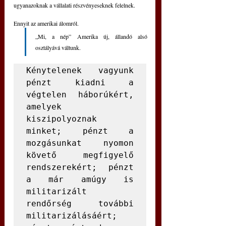
ugyanazoknak a vállalati részvényeseknek felelnek.
Ennyit az amerikai álomról.
„Mi, a nép” Amerika új, állandó alsó 
osztályává váltunk.
Kénytelenek vagyunk 
pénzt kiadni a 
végtelen háborúkért, 
amelyek 
kiszipolyoznak 
minket; pénzt a 
mozgásunkat nyomon 
követő megfigyelő 
rendszerekért; pénzt 
a már amúgy is 
militarizált 
rendőrség további 
militarizálásáért; 