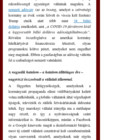
rekordösszegű egyenleget vállalnak magukra. A 
nemzeti adósság
 (az az összeg, amelyet a szövetségi 
kormány az évek során felvett és vissza kell fizetnie) 
Trump elnök alatt több mint 
38 billió 
dollárra
 emelkedett, ami 
„a COVID-19-járványon kívül 
a leggyorsabb billió dolláros adósságfelhalmozás”
. 
Röviden összefoglalva: az amerikai kormány 
hitelkártyával finanszírozza létezését, olyan 
programokra költve pénzt, amelyeket nem engedhet 
meg magának. Ebben a gazdaságban az adósság váltotta 
fel a szabadságot nemzeti valutaként.
A 
negyedik 
hatalom – a hatalom állítólagos őre – 
nagyrészt összeolvadt a vállalati állammal. 
A független hírügynökségek, amelyeknek a 
kormányzati propaganda elleni védőbástyaként kellett 
volna működniük, a globális vállalatok által végrehajtott 
újságok, televíziók és rádiók felvásárlásának áldozatai 
lettek. Egy maroknyi vállalat irányítja ma a médiaipar 
nagy részét, és így a nyilvánosságnak szánt 
információkat is. Hasonlóképpen, miután a Facebook 
és a Google kinevezte magát a dezinformáció bírájává, 
most új szintű vállalati cenzúrával kell szembenéznünk 
olyan szervezetek részéről, amelyeknek már régóta 