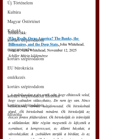
Új Történelem
Kultúra
Magyar Őstörténet
Kakukk
Eredeti cikk:
Who Really Owns America? The Banks, the 
kortárs szépirodalom
Billionaires, and the Deep State
, 
John Whitehead, 
magyar nyelv
John & Nisha Whitehead, November 12, 2025
Schiller Mária küldeménye
kortárs szépirodalom
EU bürokrácia
emlékezés
kortárs szépirodalom
„A politikusokat azért tették oda, hogy elhitessék veled, 
kortárs szépirodalom filozófia
hogy szabadon választhatsz. De nem így van. Nincs 
kortárs szépirodalom
választásod. Vannak tulajdonosaid. Ők birtokolnak 
téged. Ők birtokolnak mindent. Ők birtokolják az 
filozófia
összes fontos földterületet. Ők birtokolják és irányítják 
a vállalatokat. Már régóta megvették és kifizették a 
szenátust, a kongresszust, az állami házakat, a 
városházákat. A zsebükben tartják a bírákat, és az 