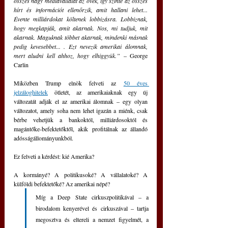
összes nagy médiavállalat az övék, így szinte az összes 
hírt és információt ellenőrzik, amit hallani lehet... 
Évente milliárdokat költenek lobbizásra. Lobbiznak, 
hogy megkapják, amit akarnak. Nos, mi tudjuk, mit 
akarnak. Maguknak többet akarnak, mindenki másnak 
pedig kevesebbet... . Ezt nevezik amerikai álomnak, 
mert aludni kell ahhoz, hogy elhiggyük.” 
– George 
Carlin
Miközben Trump elnök felveti az 
50 éves 
jelzáloghitelek
 ötletét, az amerikaiaknak egy új 
változatát adják el az amerikai álomnak – egy olyan 
változatot, amely soha nem lehet igazán a miénk, csak 
bérbe vehetjük a bankoktól, milliárdosoktól és 
magántőke-befektetőktől, akik profitálnak az állandó 
adósságállományunkból.
Ez felveti a kérdést: kié Amerika?
A kormányé? A politikusoké? A vállalatoké? A 
külföldi befektetőké? Az amerikai népé?
Míg a Deep State cirkuszpolitikával – a 
birodalom kenyerével és cirkuszával – tartja 
megosztva és eltereli a nemzet figyelmét, a 