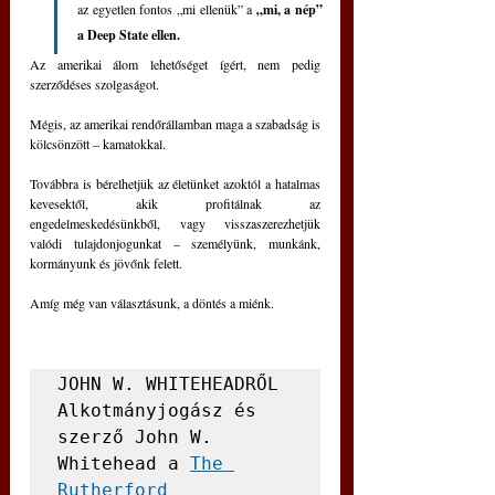
az egyetlen fontos „mi ellenük” a 
„mi, a nép” 
a Deep State ellen.
Az amerikai álom lehetőséget ígért, nem pedig 
szerződéses szolgaságot.
Mégis, az amerikai rendőrállamban maga a szabadság is 
kölcsönzött – kamatokkal.
Továbbra is bérelhetjük az életünket azoktól a hatalmas 
kevesektől, akik profitálnak az 
engedelmeskedésünkből, vagy visszaszerezhetjük 
valódi tulajdonjogunkat – személyünk, munkánk, 
kormányunk és jövőnk felett.
Amíg még van választásunk, a döntés a miénk.
JOHN W. WHITEHEADRŐL

Alkotmányjogász és 
szerző John W. 
Whitehead a 
The 
Rutherford 