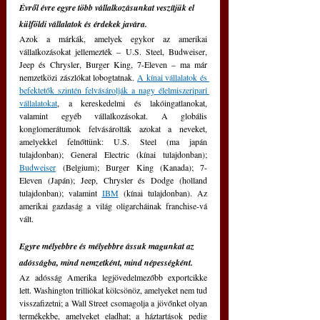
Évről évre egyre több vállalkozásunkat veszítjük el 
külföldi vállalatok és érdekek javára.
Azok a márkák, amelyek egykor az amerikai 
vállalkozásokat jellemezték – U.S. Steel, Budweiser, 
Jeep és Chrysler, Burger King, 7-Eleven – ma már 
nemzetközi zászlókat lobogtatnak. 
A kínai vállalatok és 
befektetők szintén felvásárolják a nagy élelmiszeripari 
vállalatokat
, a kereskedelmi és lakóingatlanokat, 
valamint egyéb vállalkozásokat. A globális 
konglomerátumok felvásárolták azokat a neveket, 
amelyekkel felnőttünk: U.S. Steel (ma japán 
tulajdonban); General Electric (kínai tulajdonban); 
Budweiser
 (Belgium); Burger King (Kanada); 7-
Eleven (Japán); Jeep, Chrysler és Dodge (holland 
tulajdonban); valamint 
IBM
 (kínai tulajdonban). Az 
amerikai gazdaság a világ oligarcháinak franchise-vá 
vált.
Egyre mélyebbre és mélyebbre ássuk magunkat az 
adósságba, mind nemzetként, mind népességként.
Az adósság Amerika legjövedelmezőbb exportcikke 
lett. Washington trilliókat kölcsönöz, amelyeket nem tud 
visszafizetni; a Wall Street csomagolja a jövőnket olyan 
termékekbe, amelyeket eladhat; a háztartások pedig 