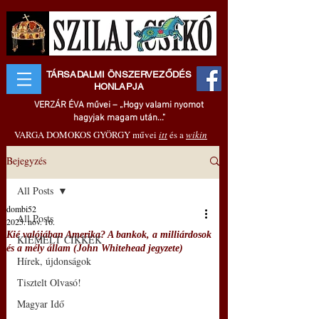
TÁRSADALMI ÖNSZERVEZŐDÉS
HONLAPJA
VERZÁR ÉVA művei – „Hogy valami nyomot
hagyjak magam után..."
VARGA DOMOKOS GYÖRGY művei
itt
és a
wikin
Bejegyzés
All Posts
dombi52
All Posts
2025. nov. 16.
Kié valójában Amerika? A bankok, a milliárdosok
KIEMELT CIKKEK
és a mély állam (John Whitehead jegyzete)
Hírek, újdonságok
Tisztelt Olvasó!
Magyar Idő