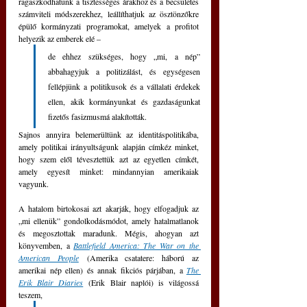
ragaszkodhatunk a tisztességes árakhoz és a becsületes 
számviteli módszerekhez, leállíthatjuk az ösztönzőkre 
épülő kormányzati programokat, amelyek a profitot 
helyezik az emberek elé – 
de ehhez szükséges, hogy „mi, a nép” 
abbahagyjuk a politizálást, és egységesen 
fellépjünk a politikusok és a vállalati érdekek 
ellen, akik kormányunkat és gazdaságunkat 
fizetős fasizmusmá alakították.
Sajnos annyira belemerültünk az identitáspolitikába, 
amely politikai irányultságunk alapján címkéz minket, 
hogy szem elől tévesztettük azt az egyetlen címkét, 
amely egyesít minket: mindannyian amerikaiak 
vagyunk.
A hatalom birtokosai azt akarják, hogy elfogadjuk az 
„mi ellenük” gondolkodásmódot, amely hatalmatlanok 
és megosztottak maradunk. Mégis, ahogyan azt 
könyvemben, a 
Battlefield America: The War on the 
American People
 (Amerika csatatere: háború az 
amerikai nép ellen) és annak fikciós párjában, a 
The 
Erik Blair Diaries
 (Erik Blair naplói) is világossá 
teszem, 