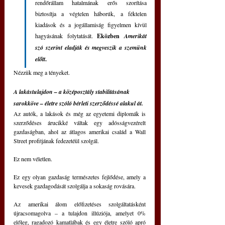
rendőrállam hatalmának erős szorítása 
biztosítja a végtelen háborúk, a féktelen 
kiadások és a jogállamiság figyelmen kívül 
hagyásának folytatását. 
Eközben 
Amerikát 
szó szerint eladják és megveszik a szemünk 
előtt
.
Nézzük meg a tényeket.
A lakástulajdon – a középosztály stabilitásának 
sarokköve – életre szóló bérleti szerződéssé alakul át.
Az autók, a lakások és még az egyetemi diplomák is 
szerződéses árucikké váltak egy adósságvezérelt 
gazdaságban, ahol az átlagos amerikai család a Wall 
Street profitjának fedezetéül szolgál.
Ez nem véletlen.
Ez egy olyan gazdaság természetes fejlődése, amely a 
kevesek gazdagodását szolgálja a sokaság rovására.
Az amerikai álom előfizetéses szolgáltatásként 
újracsomagolva – a tulajdon illúziója, amelyet 0% 
előleg, ragadozó kamatlábak és egy életre szóló apró 