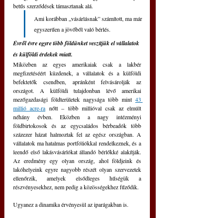
betűs szerződések támasztanak alá.
Ami korábban „vásárlásnak” számított, ma már 
egyszerűen a jövőből való bérlés.
Évről évre egyre több földünket veszítjük el vállalatok 
és külföldi érdekek miatt.
Miközben az egyes amerikaiak csak a lakbér 
megfizetéséért küzdenek, a vállalatok és a külföldi 
befektetők csendben, apránként felvásárolják az 
országot. A külföldi tulajdonban lévő amerikai 
mezőgazdasági földterületek nagysága több mint 
43 
millió acre-ra
 nőtt – több millióval csak az elmúlt 
néhány évben. Eközben a nagy intézményi 
földbirtokosok és az egycsaládos bérbeadók több 
százezer házat halmoztak fel az egész országban. A 
vállalatok ma hatalmas portfóliókkal rendelkeznek, és a 
leendő első lakásvásárlókat állandó bérlőkké alakítják. 
Az eredmény egy olyan ország, ahol földjeink és 
lakóhelyeink egyre nagyobb részét olyan szervezetek 
ellenőrzik, amelyek elsődleges hűségük a 
részvényesekhez, nem pedig a közösségekhez fűződik.
Ugyanez a dinamika érvényesül az iparágakban is.