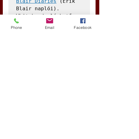
Blair Diaries
 (Erik 
Blair naplói). 
Whitehead elérhető a 
staff@rutherford.org
Phone
Email
Facebook
címen. Nisha 
Whitehead a 
Rutherford Intézet 
ügyvezető igazgatója. 
A Rutherford 
Intézetről további 
információk a 
www.rutherford.org
 ol
dalon találhatók.
deepl.com/en/translator
 – VDGy
USA
demokrácia kijátszása
mélyállam
Új Történelem