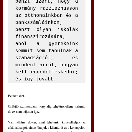
pénzt azért, hogy a 
kormány razziázhasson 
az otthonainkban és a 
bankszámláinkon; 
pénzt olyan iskolák 
finanszírozására, 
ahol a gyerekeink 
semmit sem tanulnak a 
szabadságról, és 
mindent arról, hogyan 
kell engedelmeskedni; 
és így tovább.
Ez nem élet.
Csábító azt mondani, hogy alig tehetünk ellene valamit, 
de ez nem teljesen igaz.
Van néhány dolog, amit tehetünk: követelhetjük az 
átláthatóságot, elutasíthatjuk a klientúrát és a korrupciót, 