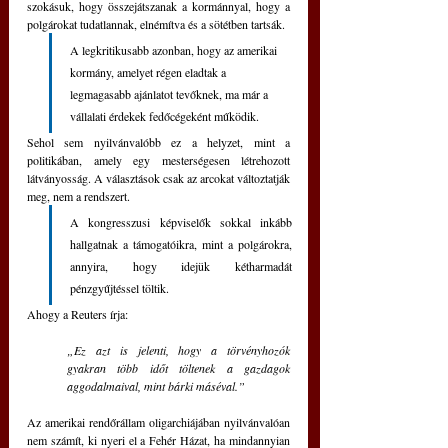
szokásuk, hogy összejátszanak a kormánnyal, hogy a 
polgárokat tudatlannak, elnémítva és a sötétben tartsák.
A legkritikusabb azonban, hogy az amerikai 
kormány, amelyet régen eladtak a 
legmagasabb ajánlatot tevőknek, ma már a 
vállalati érdekek fedőcégeként működik. 
Sehol sem nyilvánvalóbb ez a helyzet, mint a 
politikában, amely egy mesterségesen létrehozott 
látványosság. A választások csak az arcokat változtatják 
meg, nem a rendszert. 
A kongresszusi képviselők sokkal inkább 
hallgatnak a támogatóikra, mint a polgárokra, 
annyira, hogy idejük kétharmadát 
pénzgyűjtéssel töltik. 
Ahogy a Reuters írja: 
„Ez azt is jelenti, hogy a törvényhozók 
gyakran több időt töltenek a gazdagok 
aggodalmaival, mint bárki máséval.”
Az amerikai rendőrállam oligarchiájában nyilvánvalóan 
nem számít, ki nyeri el a Fehér Házat, ha mindannyian 