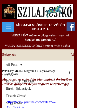
TÁRSADALMI ÖNSZERVEZŐDÉS
HONLAPJA
VERZÁR ÉVA művei – „Hogy valami nyomot
hagyjak magam után..."
VARGA DOMOKOS GYÖRGY művei
itt
és a
wikin
Bejegyzés
All Posts
Patrubány Miklós, Magyarok Világszövetsége
All Posts
2021. ápr. 20.
Magyarság az emberiség trianonjának örvényében.
KIEMELT CIKKEK
Hatásos gyógyszer helyett végzetes lélegeztetőgép
Hírek, újdonságok
Tisztelt Olvasó!
https://www.youtube.com/watch?v=-
Magyar Idő
Y2Fbs6ca_w