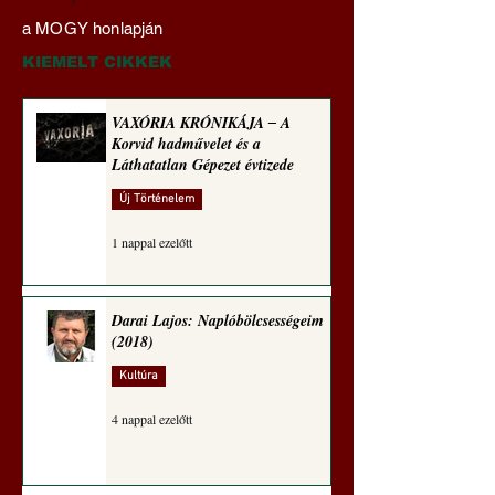
Transzhumanizmus és
‒ A Korvid hadműv
a MOGY honlapján
technomorál ‒ 21/28.
és a Láthatatlan Gé
Rugalmas technomorál:
évtizede
KIEMELT CIKKEK
alázatosság
VAXÓRIA KRÓNIKÁJA ‒ A
Korvid hadművelet és a
Láthatatlan Gépezet évtizede
Új Történelem
1 nappal ezelőtt
Darai Lajos: Naplóbölcsességeim
(2018)
Kultúra
4 nappal ezelőtt