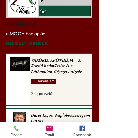
Hajdu Zoltán:
VAXÓRIA KRÓNI
a Szilaj Csikón
Transzhumanizmus és
‒ A Korvid hadműv
a MOGY honlapján
technomorál ‒ 21/28.
és a Láthatatlan Gé
Rugalmas technomorál:
évtizede
KIEMELT CIKKEK
alázatosság
VAXÓRIA KRÓNIKÁJA ‒ A
Korvid hadművelet és a
Láthatatlan Gépezet évtizede
Új Történelem
2 nappal ezelőtt
Darai Lajos: Naplóbölcsességeim
(2018)
Kultúra
Phone
Email
Facebook