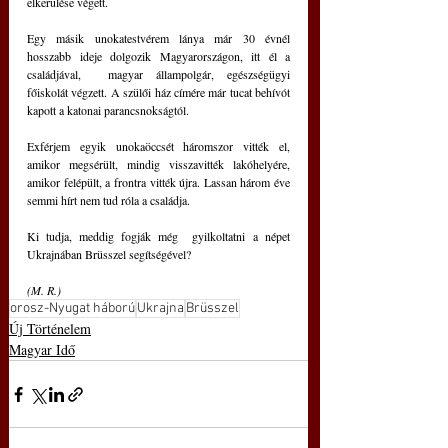
elkerülése végett. 
Egy másik unokatestvérem lánya már 30 évnél 
hosszabb ideje dolgozik Magyarországon, itt él a 
családjával,  magyar állampolgár, egészségügyi 
főiskolát végzett. A szülői ház címére már tucat behívót 
kapott a katonai parancsnokságtól. 
Exférjem egyik unokaöccsét háromszor vitték el, 
amikor megsérült, mindig visszavitték lakóhelyére, 
amikor felépült, a frontra vitték újra. Lassan három éve 
semmi hírt nem tud róla a családja. 
Ki tudja, meddig fogják még  gyilkoltatni a népet 
Ukrajnában Brüsszel segítségével? 
(M. R.)
orosz-Nyugat háború
Ukrajna
Brüsszel
Új Történelem
Magyar Idő