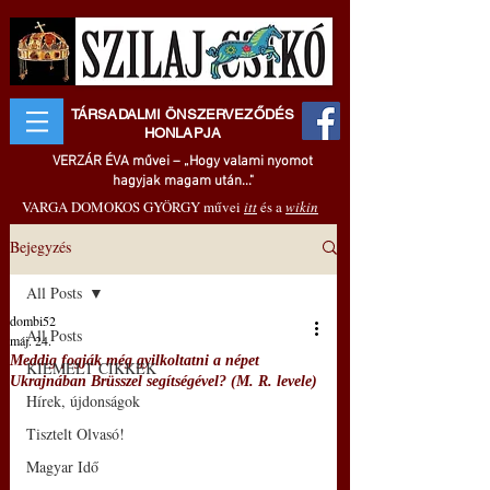
TÁRSADALMI ÖNSZERVEZŐDÉS
HONLAPJA
VERZÁR ÉVA művei – „Hogy valami nyomot
hagyjak magam után..."
VARGA DOMOKOS GYÖRGY művei
itt
és a
wikin
Bejegyzés
All Posts
dombi52
All Posts
máj. 24.
Meddig fogják még gyilkoltatni a népet
KIEMELT CIKKEK
Ukrajnában Brüsszel segítségével? (M. R. levele)
Hírek, újdonságok
Tisztelt Olvasó!
Magyar Idő