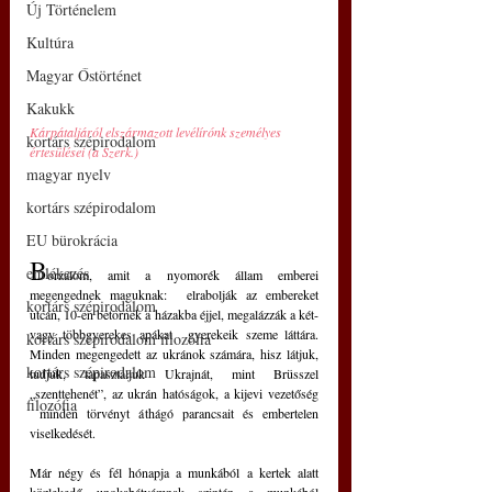
Új Történelem
Kultúra
Magyar Őstörténet
Kakukk
Kárpátaljáról elszármazott levélírónk személyes 
kortárs szépirodalom
értesülései (a Szerk.)
magyar nyelv
kortárs szépirodalom
EU bürokrácia
B
emlékezés
orzalom, amit a nyomorék állam emberei 
megengednek maguknak:  elrabolják az embereket 
kortárs szépirodalom
utcán, 10-en betörnek a házakba éjjel, megalázzák a két- 
vagy többgyerekes apákat  gyerekeik szeme láttára. 
kortárs szépirodalom filozófia
Minden megengedett az ukránok számára, hisz látjuk, 
kortárs szépirodalom
tudjuk, tapasztaljuk Ukrajnát, mint Brüsszel 
„szenttehenét”, az ukrán hatóságok, a kijevi vezetőség 
filozófia
 minden törvényt áthágó parancsait és embertelen 
viselkedését.
Már négy és fél hónapja a munkából a kertek alatt 