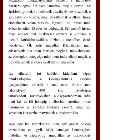
közlekedő unokabátyámnak szintén a munkából 
hazatérő egyik fiát tízen támadták meg a mezőn. Az 
árokból ugrottak ki, betömték a száját és bevonszolták a 
szolgálati kis buszba, majd elszállították anélkül,  hogy 
értesíthetett volna bárkitis. Egyedül élt, mivel múlt 
évben temették 43 éves testvérbátyját. Félt mentőt hívni; 
majd amikor már tiltakozása ellenére is kihívták a 
mentőt, kórházba szállítás közben, a mentőben, életét 
vesztette... Ők azért maradtak Kárpátalján, mert 
édesanyjuk 2013-ban hirtelen meghalt, unokabátyám, 
az édesapjuk betegsége miatt nem tudta ellátni magát, a 
fiúk édesapjuk ápolása miatt otthon maradtak. 
Az elhurcolt fiú hollétét kideríteni végül 
munkaadójának, a Görögkatolikus Líceum 
igazgatójának sikerült 4 nap után. Akkor már 
lakóhelyétől 400 km távolságra 
tartózkodott,  Jávorovkában,  a kiképzőtáborban. Több 
mint két és fél hónapig a táborban tartották, mivel 
háromszor is kórházi ápolásra szorult, majd ezt 
követően Harkovba irányították a lövészárokba. 
Alig egy hét tartózkodása után egy gránát bokáig 
leszakította az egyik lábát, amelyet Lembergben 
műtöttek és sípcsontig amputálták az üszkösödés 