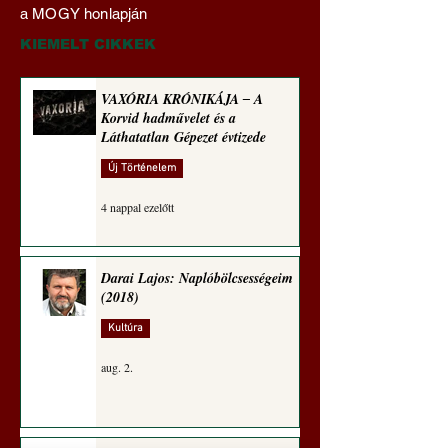
Transzhumanizmus és
a férfi főiskolákkal
a MOGY honlapján
technomorál ‒ 22/28.
(Paul Craig Robert
Rugalmas technomorál:
jegyzete)
KIEMELT CIKKEK
igazságosság
VAXÓRIA KRÓNIKÁJA ‒ A
Korvid hadművelet és a
Láthatatlan Gépezet évtizede
Új Történelem
4 nappal ezelőtt
Darai Lajos: Naplóbölcsességeim
(2018)
Kultúra
aug. 2.