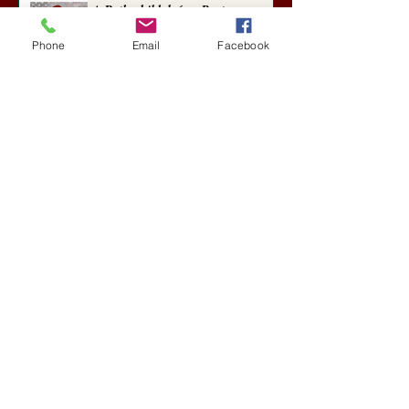
A Rothschildok és a Pentagon
bizalmas feljegyzése: „Hét ország
kiiktatása… Irán végleges
Phone
Email
Facebook
legyőzése”
Új Történelem
aug. 1.
Geostratégiai dosszié: a háború,
amely megváltoztatta a hatalom
földrajzát (Laala Bechetoula
elemzése)
Új Történelem
júl. 29.
Egy szörnyeteggel kevesebb (Tarik
Cyril Amar jegyzete)
Új Történelem
júl. 16.