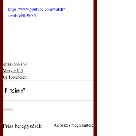
https://www.youtube.com/watch?
v=bICcNIs9PxY
oltási önkény
Magyar Idő
Új Történelem
Friss bejegyzések
Az összes megtekintése