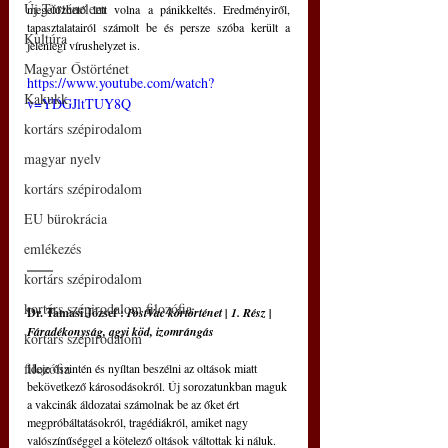
Új Történelem
megelőzhető lett volna a pánikkeltés. Eredményiről, 
tapasztalatairól számolt be és persze szóba került a 
Kultúra
jelenlegi vírushelyzet is.
Magyar Őstörténet
https://www.youtube.com/watch?
Kakukk
v=YDGJltTUY8Q
kortárs szépirodalom
magyar nyelv
kortárs szépirodalom
EU bürokrácia
emlékezés
kortárs szépirodalom
kortárs szépirodalom filozófia
Dr. Tamasi József : 
PostVac kórtörténet | 1. Rész | 
Fáradékonyság, agyi köd, izomrángás
kortárs szépirodalom
filozófia
Ideje őszintén és nyíltan beszélni az oltások miatt 
bekövetkező károsodásokról. Új sorozatunkban maguk 
a vakcinák áldozatai számolnak be az őket ért 
megpróbáltatásokról, tragédiákról, amiket nagy 
valószínűséggel a kötelező oltások váltottak ki náluk.