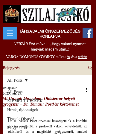
TÁRSADALMI ÖNSZERVEZŐDÉS
HONLAPJA
VERZÁR ÉVA művei – „Hogy valami nyomot
hagyjak magam után..."
VARGA DOMOKOS GYÖRGY művei
itt
és a
wikin
Bejegyzés
All Posts
szilajcsiko
All Posts
2025. jan. 23.
Mi Hazánk Mozgalom: Oltásterror helyett
KIEMELT CIKKEK
gyógyszer ‒ Dr. Tamasi: PostVac kórtörténet
Hírek, újdonságok
Tisztelt Olvasó!
Dr. Kubassek Péter orvossal beszélgettünk a korábbi 
járványkezelésről, a protokoll vakon követéséről, az 
Magyar Idő
oltásokról és a megfelelő gyógyszerről, amivel 