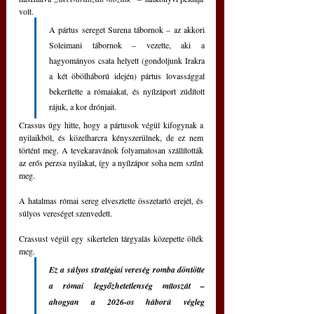
volt. 
A pártus sereget Surena tábornok – az akkori 
Soleimani tábornok – vezette, aki a 
hagyományos csata helyett (gondoljunk Irakra 
a két öbölháború idején) pártus lovassággal 
bekerítette a rómaiakat, és nyílzáport zúdított 
rájuk, a kor drónjait.
Crassus úgy hitte, hogy a pártusok végül kifogynak a 
nyilaikból, és közelharcra kényszerülnek, de ez nem 
történt meg. A tevekaravánok folyamatosan szállították 
az erős perzsa nyilakat, így a nyílzápor soha nem szűnt 
meg.
A hatalmas római sereg elvesztette összetartó erejét, és 
súlyos vereséget szenvedett.
Crassust végül egy sikertelen tárgyalás közepette ölték 
meg.
Ez a súlyos stratégiai vereség romba döntötte 
a római legyőzhetetlenség mítoszát – 
ahogyan a 2026-os háború végleg 