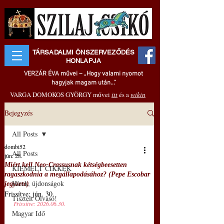
TÁRSADALMI ÖNSZERVEZŐDÉS
HONLAPJA
VERZÁR ÉVA művei – „Hogy valami nyomot
hagyjak magam után..."
VARGA DOMOKOS GYÖRGY művei
itt
és a
wikin
Bejegyzés
All Posts
dombi52
All Posts
jún. 28.
Miért kell Neo-Crassusnak kétségbeesetten
KIEMELT CIKKEK
ragaszkodnia a megállapodásához? (Pepe Escobar
Hírek, újdonságok
jegyzete)
Frissítve:
jún. 30.
Tisztelt Olvasó!
Frissítve: 2026.06.30.
Magyar Idő