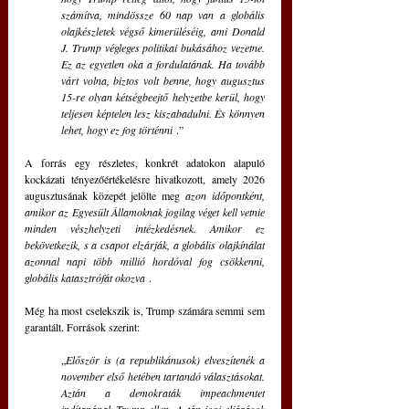
számítva, mindössze 60 nap van a globális 
olajkészletek végső kimerüléséig, ami Donald 
J. Trump végleges politikai bukásához vezetne. 
Ez az egyetlen oka a fordulatának. Ha tovább 
várt volna, biztos volt benne, hogy augusztus 
15-re olyan kétségbeejtő helyzetbe kerül, hogy 
teljesen képtelen lesz kiszabadulni. És könnyen 
lehet, hogy ez fog történni
 .”
A forrás egy részletes, konkrét adatokon alapuló 
kockázati tényezőértékelésre hivatkozott, amely 2026 
augusztusának közepét jelölte meg 
azon időpontként, 
amikor az Egyesült Államoknak jogilag véget kell vetnie 
minden vészhelyzeti intézkedésnek. Amikor ez 
bekövetkezik, s a csapot elzárják, a globális olajkínálat 
azonnal napi több millió hordóval fog csökkenni, 
globális katasztrófát okozva
 .
Még ha most cselekszik is, Trump számára semmi sem 
garantált. Források szerint: 
„
Először is (a republikánusok) elveszítenék a 
november első hetében tartandó választásokat. 
Aztán a demokraták impeachmentet 