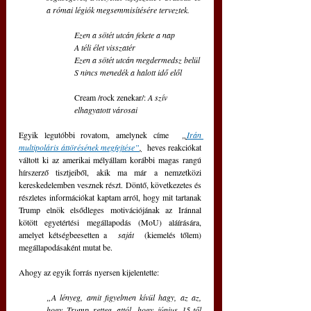
a római légiók megsemmisítésére terveztek.
Ezen a sötét utcán fekete a nap
A téli élet visszatér
Ezen a sötét utcán megdermedsz belül
S nincs menedék a halott idő elől
Cream /rock zenekar/: 
A szív 
elhagyatott városai
Egyik legutóbbi rovatom, amelynek címe  
„
Irán 
multipoláris áttörésének megfejtése”
,
  heves reakciókat 
váltott ki az amerikai mélyállam korábbi magas rangú 
hírszerző tisztjeiből, akik ma már a nemzetközi 
kereskedelemben vesznek részt. Döntő, következetes és 
részletes információkat kaptam arról, hogy mit tartanak 
Trump elnök elsődleges motivációjának az Iránnal 
kötött egyetértési megállapodás (MoU) aláírására, 
amelyet kétségbeesetten a  
saját
  (kiemelés tőlem) 
megállapodásaként mutat be.
Ahogy az egyik forrás nyersen kijelentette: 
„A lényeg, amit figyelmen kívül hagy, az az, 
hogy Trump retteg attól, hogy június 15-től 