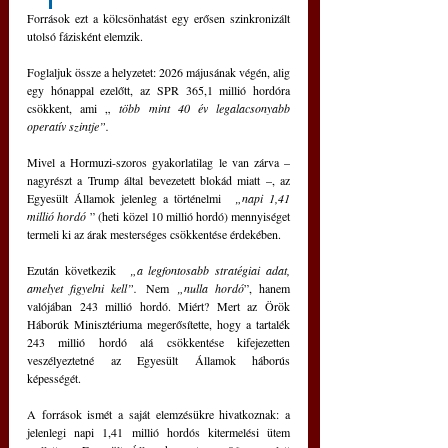
Források ezt a kölcsönhatást egy erősen szinkronizált 
utolsó fázisként elemzik.
Foglaljuk össze a helyzetet: 2026 májusának végén, alig 
egy hónappal ezelőtt, az SPR 365,1 millió hordóra 
csökkent, ami „ 
több mint 40 év legalacsonyabb 
operatív szintje”.
Mivel a Hormuzi-szoros gyakorlatilag le van zárva – 
nagyrészt a Trump által bevezetett blokád miatt –, az 
Egyesült Államok jelenleg a történelmi  
„napi 1,41 
millió hordó
 ” (heti közel 10 millió hordó) mennyiséget 
termeli ki az árak mesterséges csökkentése érdekében.
Ezután következik  
„a legfontosabb stratégiai adat, 
amelyet figyelni kell”.
 Nem 
„nulla hordó
”, hanem 
valójában 243 millió hordó. Miért? Mert az Örök 
Háborúk Minisztériuma megerősítette, hogy a tartalék 
243 millió hordó alá csökkentése kifejezetten 
veszélyeztetné az Egyesült Államok háborús 
képességét.
A források ismét a saját elemzésükre hivatkoznak: a 
jelenlegi napi 1,41 millió hordós kitermelési ütem 