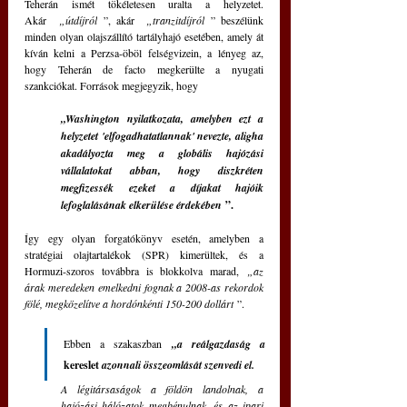
Teherán ismét tökéletesen uralta a helyzetet. 
Akár  
„útdíjról
 ”, akár  
„tranzitdíjról
 ” beszélünk 
minden olyan olajszállító tartályhajó esetében, amely át 
kíván kelni a Perzsa-öböl felségvizein, a lényeg az, 
hogy Teherán de facto megkerülte a nyugati 
szankciókat. Források megjegyzik, hogy 
„Washington nyilatkozata, amelyben ezt a 
helyzetet 'elfogadhatatlannak' nevezte, aligha 
akadályozta meg a globális hajózási 
vállalatokat abban, hogy diszkréten 
megfizessék ezeket a díjakat hajóik 
lefoglalásának elkerülése érdekében
 ”.
Így egy olyan forgatókönyv esetén, amelyben a 
stratégiai olajtartalékok (SPR) kimerültek, és a 
Hormuzi-szoros továbbra is blokkolva marad, 
„az 
árak meredeken emelkedni fognak a 2008-as rekordok 
fölé, megközelítve a hordónkénti 150-200 dollárt
 ”.
Ebben a szakaszban 
„a reálgazdaság a 
kereslet 
azonnali összeomlását szenvedi el. 
A légitársaságok a földön landolnak, a 
hajózási hálózatok megbénulnak, és az ipari 