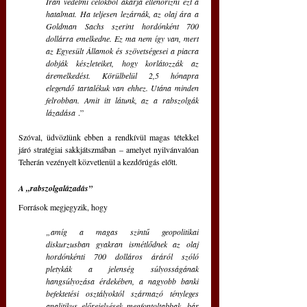
Irán védelmi célokból akarja ellenőrizni ezt a 
hatalmat. Ha teljesen lezárnák, az olaj ára a 
Goldman Sachs szerint hordónként 700 
dollárra emelkedne. Ez ma nem így van, mert 
az Egyesült Államok és szövetségesei a piacra 
dobják készleteiket, hogy korlátozzák az 
áremelkedést. Körülbelül 2,5 hónapra 
elegendő tartalékuk van ehhez. Utána minden 
felrobban. Amit itt látunk, az a rabszolgák 
lázadása
 .”
Szóval, üdvözlünk ebben a rendkívül magas tétekkel 
járó stratégiai sakkjátszmában – amelyet nyilvánvalóan 
Teherán vezényelt közvetlenül a kezdőrúgás előtt.
A „rabszolgalázadás”
Források megjegyzik, hogy 
„amíg a magas szintű geopolitikai 
diskurzusban gyakran ismétlődnek az olaj 
hordónkénti 700 dolláros áráról szóló 
pletykák a jelenség súlyosságának 
hangsúlyozása érdekében, a nagyobb banki 
befektetési osztályoktól származó tényleges 
analitikus előrejelzések megfontoltabbak, bár 