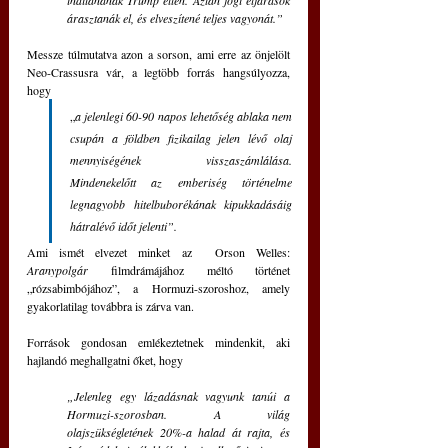
indítanának Trump ellen. Aztán jogi eljárások 
árasztanák el, és elveszítené teljes vagyonát.”
Messze túlmutatva azon a sorson, ami erre az önjelölt 
Neo-Crassusra vár, a legtöbb forrás hangsúlyozza, 
hogy 
„
a jelenlegi 60-90 napos lehetőség ablaka nem 
csupán a földben fizikailag jelen lévő olaj 
mennyiségének visszaszámlálása. 
Mindenekelőtt az emberiség történelme 
legnagyobb hitelbuborékának kipukkadásáig 
hátralévő időt jelenti”.
Ami ismét elvezet minket az  Orson Welles: 
Aranypolgár
 filmdrámájához méltó történet 
„rózsabimbójához”, a Hormuzi-szoroshoz, amely 
gyakorlatilag továbbra is zárva van.
Források gondosan emlékeztetnek mindenkit, aki 
hajlandó meghallgatni őket, hogy 
„Jelenleg egy lázadásnak vagyunk tanúi a 
Hormuzi-szorosban. A világ 
olajszükségletének 20%-a halad át rajta, és 