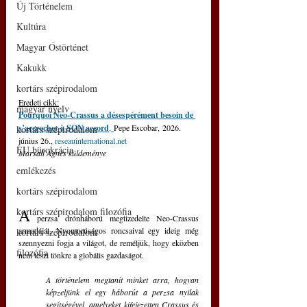
Új Történelem
Kultúra
Magyar Őstörténet
Kakukk
kortárs szépirodalom
Eredeti cikk:
magyar nyelv
Pourquoi Neo-Crassus a désespérément besoin de 
s’accrocher à SON accord
,
Pepe Escobar
,
 2026. 
kortárs szépirodalom
június 26., 
reseauinternational.net
EU bürokrácia
Marsall Ágnes küldeménye
emlékezés
kortárs szépirodalom
A
kortárs szépirodalom filozófia
 perzsa drónháború megtizedelte Neo-Crassus 
armadáját. Nyomorúságos roncsaival egy ideig még 
kortárs szépirodalom
szennyezni fogja a világot, de reméljük, hogy eközben 
filozófia
nem teszi tönkre a globális gazdaságot.
A történelem megtanít minket arra, hogyan 
képzeljünk el egy háborút a perzsa nyilak 
segítségével, amelyeket kifejezetten Crassus és 