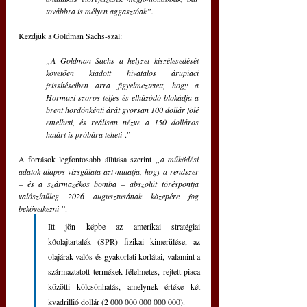
továbbra is mélyen aggasztóak”.
Kezdjük a Goldman Sachs-szal:
„A Goldman Sachs a helyzet kiszélesedését 
követően kiadott hivatalos árupiaci 
frissítéseiben arra figyelmeztetett, hogy a 
Hormuzi-szoros teljes és elhúzódó blokádja a 
brent hordónkénti árát gyorsan 100 dollár fölé 
emelheti, és reálisan nézve a 150 dolláros 
határt is próbára teheti
 .”
A források legfontosabb állítása szerint 
„a működési 
adatok alapos vizsgálata azt mutatja, hogy a rendszer 
– és a származékos bomba – abszolút töréspontja 
valószínűleg 2026 augusztusának közepére fog 
bekövetkezni
 ”.
Itt jön képbe az amerikai stratégiai 
kőolajtartalék (SPR) fizikai kimerülése, az 
olajárak valós és gyakorlati korlátai, valamint a 
származtatott termékek 
félelmetes
, rejtett piaca 
közötti kölcsönhatás, amelynek értéke két 
kvadrillió dollár (2 000 000 000 000 000). 