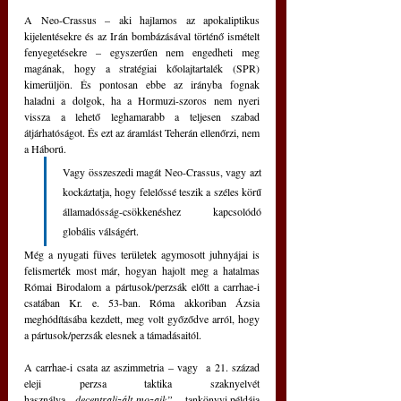
A Neo-Crassus – aki hajlamos az apokaliptikus 
kijelentésekre és az Irán bombázásával történő ismételt 
fenyegetésekre – egyszerűen nem engedheti meg 
magának, hogy a stratégiai kőolajtartalék (SPR) 
kimerüljön. És pontosan ebbe az irányba fognak 
haladni a dolgok, ha a Hormuzi-szoros nem nyeri 
vissza a lehető leghamarabb a teljesen szabad 
átjárhatóságot. És ezt az áramlást Teherán ellenőrzi, nem 
a Háború.
Vagy összeszedi magát Neo-Crassus, vagy azt 
kockáztatja, hogy felelőssé teszik a széles körű 
államadósság-csökkenéshez kapcsolódó 
globális válságért.
Még a nyugati füves területek agymosott juhnyájai is 
felismerték most már, hogyan hajolt meg a hatalmas 
Római Birodalom a pártusok/perzsák előtt a carrhae-i 
csatában Kr. e. 53-ban. Róma akkoriban Ázsia 
meghódításába kezdett, meg volt győződve arról, hogy 
a pártusok/perzsák elesnek a támadásaitól.
A carrhae-i csata az aszimmetria – vagy  a 21. század 
eleji perzsa taktika szaknyelvét 
használva 
„decentralizált mozaik” –
 tankönyvi példája 