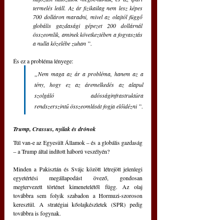
termelés leáll. Az ár fizikailag nem lesz képes 
700 dolláron maradni, mivel az olajtól függő 
globális gazdasági gépezet 200 dollárnál 
összeomlik, aminek következtében a fogyasztás 
a nulla közelébe zuhan
 ”.
És ez a probléma lényege: 
„Nem maga az ár a probléma, hanem az a 
tény, hogy ez az áremelkedés az alapul 
szolgáló adósságinfrastruktúra 
rendszerszintű összeomlását fogja előidézni
 ”.
Trump, Crassus, nyilak és drónok
Túl van-e az Egyesült Államok – és a globális gazdaság 
– a Trump által indított háború veszélyén?
Minden a Pakisztán és Svájc között létrejött jelenlegi 
egyetértési megállapodást övező, gondosan 
megtervezett történet kimenetelétől függ. Az olaj 
továbbra sem folyik szabadon a Hormuzi-szoroson 
keresztül. A stratégiai kőolajkészletek (SPR) pedig 
továbbra is fogynak.