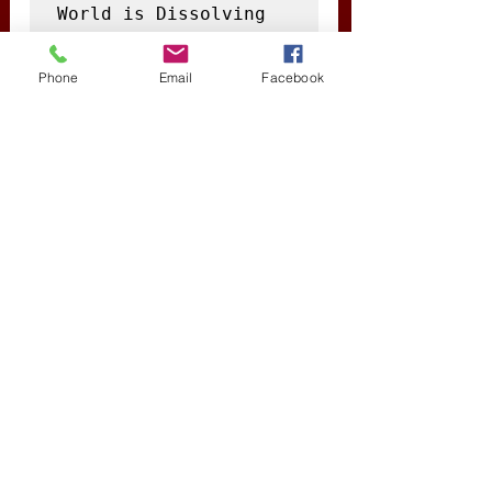
World is Dissolving 
into Liquid War 
/Hogyan olvad szét a 
Phone
Email
Facebook
globalizált világ 
folyékony háborúban/ 
 (Nimble Books, 
2007), a Red Zone 
Blues: a snapshot of 
Bagdad during the 
surge, /Kékek a vörös 
zónában: Pillanatkép 
Bagdadból a 
fellendülés 
idején/ (Nimble 
Books, 2007, Fürge 
ujjak kiadó, 2007), 
az Obama does 
Globalistan /Az Obama 
Globalisztán ellen/ 