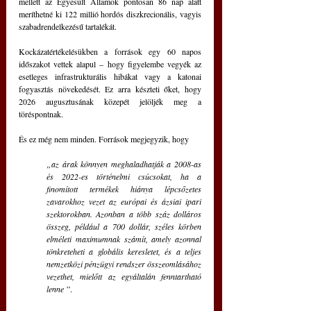
mellett az Egyesült Államok pontosan 86 nap alatt 
meríthetné ki 122 millió hordós diszkrecionális, vagyis 
szabadrendelkezésű tartalékát.
Kockázatértékelésükben a források egy 60 napos 
időszakot vettek alapul – hogy figyelembe vegyék az 
esetleges infrastrukturális hibákat vagy a katonai 
fogyasztás növekedését. Ez arra készteti őket, hogy 
2026 augusztusának közepét jelöljék meg a 
töréspontnak.
És ez még nem minden. Források megjegyzik, hogy 
„az árak könnyen meghaladhatják a 2008-as 
és 2022-es történelmi csúcsokat, ha a 
finomított termékek hiánya lépcsőzetes 
zavarokhoz vezet az európai és ázsiai ipari 
szektorokban. Azonban a több száz dolláros 
összeg, például a 700 dollár, széles körben 
elméleti maximumnak számít, amely azonnal 
tönkreteheti a globális keresletet, és a teljes 
nemzetközi pénzügyi rendszer összeomlásához 
vezethet, mielőtt az egyáltalán fenntartható 
lenne
 ”.