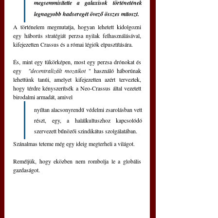
megsemmisítette a galaxisok történetének 
legnagyobb hadseregét övező összes mítoszt.
A történelem megmutatja, hogyan lehetett kidolgozni 
egy háborús stratégiát perzsa nyilak felhasználásával, 
kifejezetten Crassus és a római légiók elpusztítására.
És, mint egy tükörképen, most egy perzsa drónokat és 
egy  
"decentralizált mozaikot
 " használó háborúnak 
lehettünk tanúi, amelyet kifejezetten azért terveztek, 
hogy térdre kényszerítsék a Neo-Crassus által vezetett 
birodalmi armadát, amivel 
nyíltan alacsonyrendű védelmi zsarolásban vett 
részt, egy, a halálkultuszhoz kapcsolódó 
szervezett bűnözői szindikátus szolgálatában.
Szánalmas teteme még egy ideig megterheli a világot.
Reméljük, hogy eközben nem rombolja le a globális 
gazdaságot.