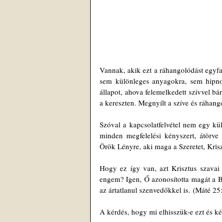
Vannak, akik ezt a ráhangolódást egyfa
sem különleges anyagokra, sem hipnoti
állapot, ahova felemelkedett szívvel bá
a kereszten. Megnyílt a szíve és ráhan
Szóval a kapcsolatfelvétel nem egy kü
minden megfelelési kényszert, átörv
Örök Lényre, aki maga a Szeretet, Kris
Hogy ez így van, azt Krisztus szavai 
engem? Igen, Ő azonosította magát a B
az ártatlanul szenvedőkkel is. (Máté 25
A kérdés, hogy mi elhisszük-e ezt és 