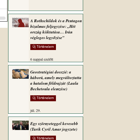
A Rothschildok és a Pentagon
bizalmas feljegyzése: „Hét
ország kiiktatása… Irán
végleges legyőzése”
Új Történelem
6 nappal ezelőtt
Geostratégiai dosszié: a
háború, amely megváltoztatta
a hatalom földrajzát (Laala
Bechetoula elemzése)
Új Történelem
júl. 29.
Egy szörnyeteggel kevesebb
(Tarik Cyril Amar jegyzete)
Új Történelem