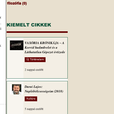
filozófia
(0)
0 bejegyzés
 
 
KIEMELT CIKKEK
 
VAXÓRIA KRÓNIKÁJA ‒ A
 
Korvid hadművelet és a
Láthatatlan Gépezet évtizede
Új Történelem
2 nappal ezelőtt
Darai Lajos:
Naplóbölcsességeim (2018)
Kultúra
5 nappal ezelőtt