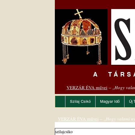
A TÁRS
VERZÁR ÉVA művei
– „
Hogy vala
Szilaj Csikó
Magyar Idő
Új 
VERZÁR ÉVA művei
– „
Hogy valami ny
szilajcsiko