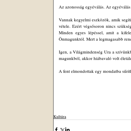
Az azonosság egyéválás. Az egyéválás l
Vannak kegyelmi eszközök, amik segíti
vétele. Ezért végsősoron nincs szüks
Minden egyes lépéssel, amit a kifel
Önmagunktól. Mert a legmagasabb rend
Igen, a Világmindenség Ura a szívünkb
magunkból, akkor hiábavaló volt életál
A fent elmondottak egy mondatba sűríth
Kultúra