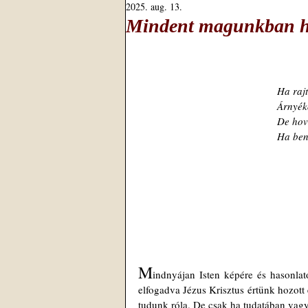
2025. aug. 13.
Mindent magunkban ho
Ha raj
Árnyé
De hov
Ha ben
M
indnyájan Isten képére és hasonla
elfogadva Jézus Krisztus értünk hozott
tudunk róla. De csak ha tudatában vagy