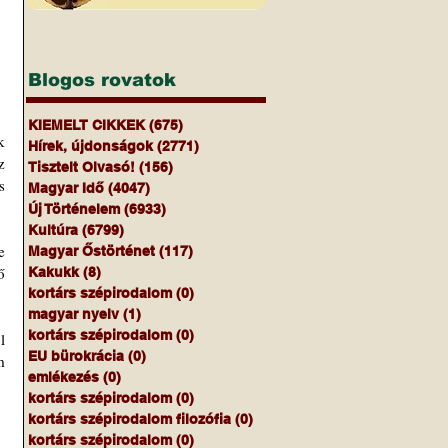
Blogos rovatok
KIEMELT CIKKEK
(675)
675 bejegyzés
 
Hírek, újdonságok
(2771)
2771 bejegyzés
 
Tisztelt Olvasó!
(156)
156 bejegyzés
 
Magyar Idő
(4047)
4047 bejegyzés
Új Történelem
(6933)
6933 bejegyzés
Kultúra
(6799)
6799 bejegyzés
 
Magyar Őstörténet
(117)
117 bejegyzés
 
Kakukk
(8)
8 bejegyzés
kortárs szépirodalom
(0)
0 bejegyzés
magyar nyelv
(1)
1 bejegyzés
kortárs szépirodalom
(0)
0 bejegyzés
 
EU bürokrácia
(0)
0 bejegyzés
 
emlékezés
(0)
0 bejegyzés
kortárs szépirodalom
(0)
0 bejegyzés
kortárs szépirodalom filozófia
(0)
0 bejegyzés
kortárs szépirodalom
(0)
0 bejegyzés