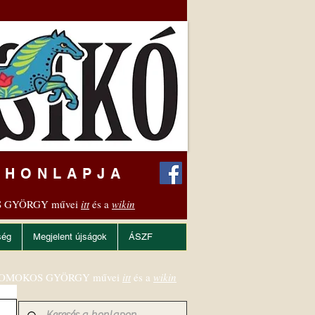
 HONLAPJA
 GYÖRGY művei
itt
és a
wikin
ség
Megjelent újságok
ÁSZF
OMOKOS GYÖRGY művei
itt
és a
wikin