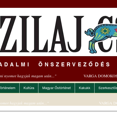
ADALMI ÖNSZERVEZŐDÉS
mi nyomot hagyjak magam után..."
VARGA DOMOKOS
Történelem
Kultúra
Magyar Őstörténet
Kakukk
Szerkesztő
omot hagyjak magam után..."
VARGA D