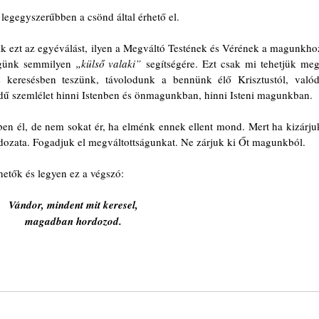
egegyszerűbben a csönd által érhető el.
k ezt az egyéválást, ilyen a Megváltó Testének és Vérének a magunkhoz
égünk semmilyen 
„külső valaki”
 segítségére. Ezt csak mi tehetjük meg.
e keresésben teszünk, távolodunk a bennünk élő Krisztustól, valódi
ű szemlélet hinni Istenben és önmagunkban, hinni Isteni magunkban.
en él, de nem sokat ér, ha elménk ennek ellent mond. Mert ha kizárjuk
dozata. Fogadjuk el megváltottságunkat. Ne zárjuk ki Őt magunkból.
etők és legyen ez a végszó:
Vándor, mindent mit keresel,
magadban hordozod.