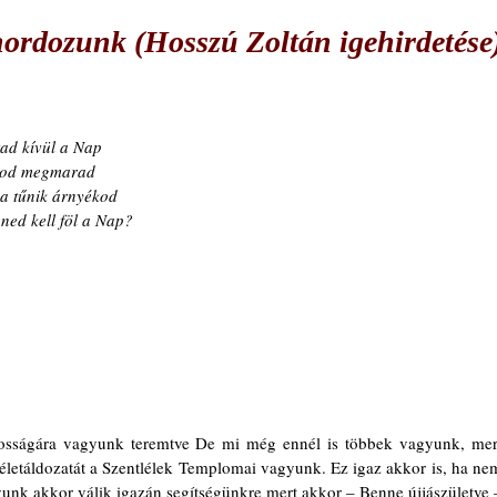
rdozunk (Hosszú Zoltán igehirdetése
tad kívül a Nap
kod megmarad
a tűnik árnyékod
ned kell föl a Nap?
tosságára vagyunk teremtve De mi még ennél is többek vagyunk, mert
 életáldozatát a Szentlélek Templomai vagyunk. Ez igaz akkor is, ha nem
unk akkor válik igazán segítségünkre mert akkor – Benne újjászületve –