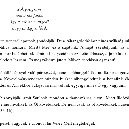
Sok program,
sok lótás-futás!
Így a sok nem engedi
hogy az Egyet lásd.
jta transzállapotnak gondolják. De a ráhangolódáshoz nincs szükségünk
kus transzra. Miért? Mert ez a sajátunk. A saját Szentélyünk, az az
rmikor beléphetünk. Drámai helyzetében ezt tette Dimasz, a jobb lator is
golódott Jézusra. És megváltásra jutott. Milyen csodásan egyszerű…
lönálló lénnyel való párbeszéd, hanem ráhangolódás, amikor elengedve
e a Követelményrendszer minden burkát ráhangolódunk a bennünk élő
ztus és Aki ekkor valójában már velünk egy, így mi és Ő egy vagyunk.
bizonyítják, amit Saulnak mondott a damaszkuszi úton: Miért üldözöl
enne hívőkkel, az Őt követőkkel. De nem csak az őt követőkkel, hanem
:35-46)
képesek vagyunk-e azonosulni Vele? Mert megtehetjük.