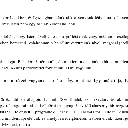
mikor Lélekben és Igazságban élünk akkor nemcsak létben tartó, hanem
zért Isten nem egy tőlünk különálló lény.
olják, hogy Isten távoli és csak a prófétáknak vagy médiumi, esetleg
eken keresztül, valahonnan a belső univerzumunk távoli magasságából.
k magja. Bár időn és téren túli, de mindent tud, mindent lát és mindent
 Lény, Akivel párbeszédet folytatunk. Ő mi vagyunk.
Egy másai
s mi a részei vagyunk, a másai. Így mint az 
 jó, ha
rök, időtlen állapotunk, amit (Szent)Léleknek nevezünk és aki mi
 ráhangolódjunk át kell törni az anyag és az idő alacsonyabb rezgésű
udatába telepített programok ezek, a Társadalmi Tudat olyan
a mindennapi életünk és amelyben ideiglenesen testben élünk. Ezért jó,
tivizmust, mert a: