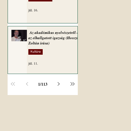
júl. 16.
Az akadémikus nyelvészetről –
az elhallgatott igazság (Hosszú
Zoltán írása)
Kultúra
júl. 11.
1
/
113