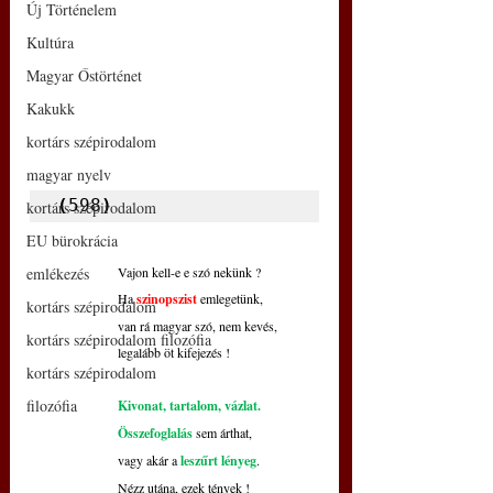
Új Történelem
Kultúra
Magyar Őstörténet
Kakukk
kortárs szépirodalom
magyar nyelv
(
598
)
kortárs szépirodalom
EU bürokrácia
emlékezés
Vajon kell-e e szó nekünk ?
Ha 
szinopszist
 emlegetünk,
kortárs szépirodalom
van rá magyar szó, nem kevés,
kortárs szépirodalom filozófia
legalább öt kifejezés !
kortárs szépirodalom
filozófia
Kivonat, tartalom, vázlat.
Összefoglalás
 sem árthat,
vagy akár a 
leszűrt lényeg
.
Nézz utána, ezek tények !