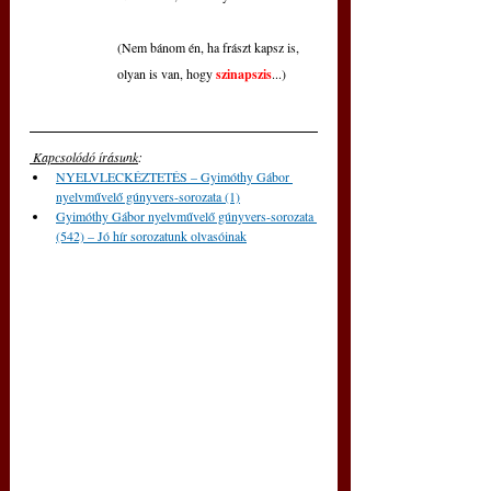
(Nem bánom én, ha frászt kapsz is,
olyan is van, hogy
 szinapszis
...)
 Kapcsolódó írásunk
: 
NYELVLECKÉZTETÉS – Gyimóthy Gábor 
nyelvművelő gúnyvers-sorozata (1)
Gyimóthy Gábor nyelvművelő gúnyvers-sorozata 
(542) – Jó hír sorozatunk olvasóinak