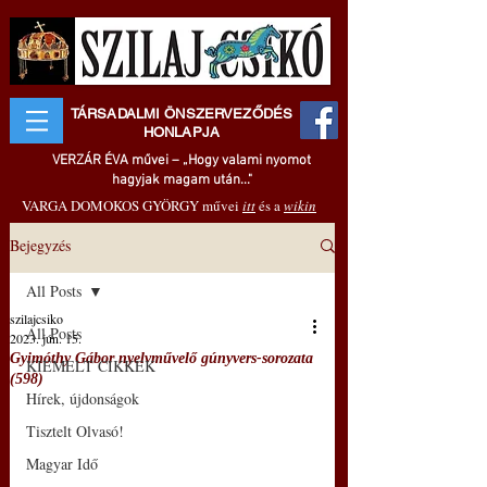
TÁRSADALMI ÖNSZERVEZŐDÉS
HONLAPJA
VERZÁR ÉVA művei – „Hogy valami nyomot
hagyjak magam után..."
VARGA DOMOKOS GYÖRGY művei
itt
és a
wikin
Bejegyzés
All Posts
szilajcsiko
All Posts
2023. jún. 15.
Gyimóthy Gábor nyelvművelő gúnyvers-sorozata
KIEMELT CIKKEK
(598)
Hírek, újdonságok
Tisztelt Olvasó!
Magyar Idő