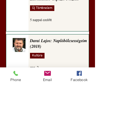
Új Történelem
5 nappal ezelőtt
Darai Lajos: Naplóbölcsességeim
(2018)
Kultúra
aug. 2.
Phone
Email
Facebook
A Rothschildok és a Pentagon
bizalmas feljegyzése: „Hét ország
kiiktatása… Irán végleges
legyőzése”
Új Történelem
aug. 1.