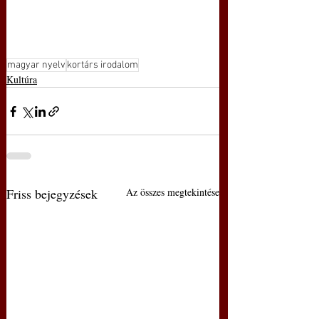
magyar nyelv
kortárs irodalom
Kultúra
Friss bejegyzések
Az összes megtekintése