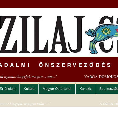
ADALMI ÖNSZERVEZŐDÉS
mi nyomot hagyjak magam után..."
VARGA DOMOKOS
Történelem
Kultúra
Magyar Őstörténet
Kakukk
Szerkesztő
omot hagyjak magam után..."
VARGA D