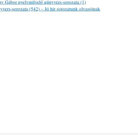
ábor nyelvművelő gúnyvers-sorozata (1)
ers-sorozata (542) – Jó hír sorozatunk olvasóinak