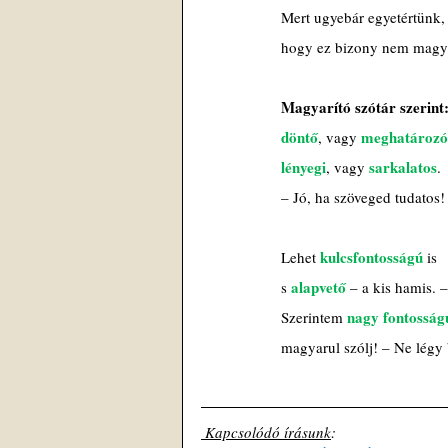
Mert ugyebár egyetértünk,
hogy ez bizony nem magya
Magyarító szótár szerint
döntő
meghatározó
, vagy 
lényegi
sarkalatos
, vagy 
. 
– Jó, ha szöveged tudatos!
kulcsfontosságú
Lehet 
 is
alapvető
s 
 – a kis hamis. –
nagy fontosság
Szerintem 
magyarul szólj! – Ne légy
 Kapcsolódó írásunk
: 