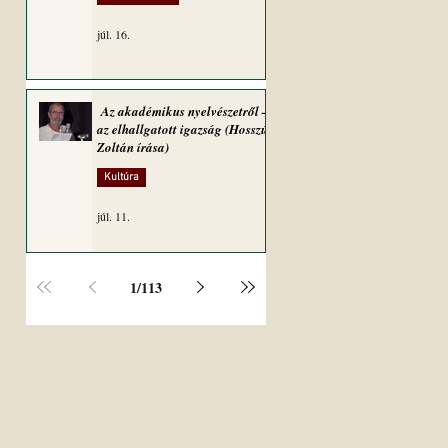
júl. 16.
Az akadémikus nyelvészetről –
az elhallgatott igazság (Hosszú
Zoltán írása)
Kultúra
júl. 11.
1
/
113