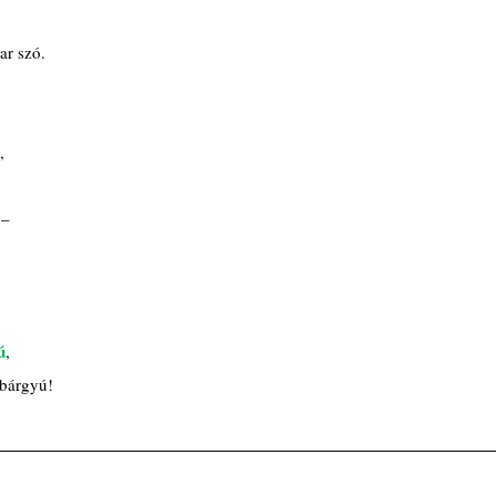
r szó.
:
,
 – 
 
ú
,
 bárgyú!