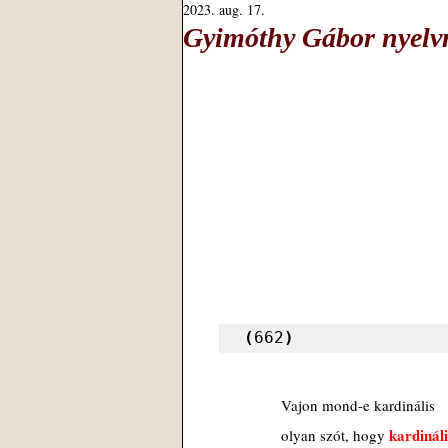
2023. aug. 17.
Gyimóthy Gábor nyelvm
(
662
)
Vajon mond-e kardinális
kardináli
olyan szót, hogy 