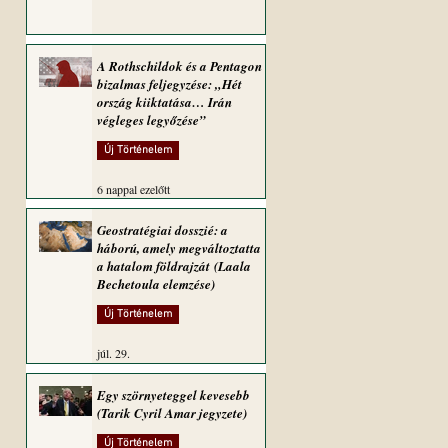
A Rothschildok és a Pentagon
bizalmas feljegyzése: „Hét
ország kiiktatása… Irán
végleges legyőzése”
Új Történelem
6 nappal ezelőtt
Geostratégiai dosszié: a
háború, amely megváltoztatta
a hatalom földrajzát (Laala
Bechetoula elemzése)
Új Történelem
júl. 29.
Egy szörnyeteggel kevesebb
(Tarik Cyril Amar jegyzete)
Új Történelem