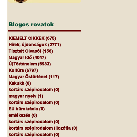
Blogos rovatok
KIEMELT CIKKEK
(675)
675 bejegyzés
Hírek, újdonságok
(2771)
2771 bejegyzés
Tisztelt Olvasó!
(156)
156 bejegyzés
Magyar Idő
(4047)
4047 bejegyzés
Új Történelem
(6933)
6933 bejegyzés
Kultúra
(6797)
6797 bejegyzés
Magyar Őstörténet
(117)
117 bejegyzés
Kakukk
(8)
8 bejegyzés
kortárs szépirodalom
(0)
0 bejegyzés
magyar nyelv
(1)
1 bejegyzés
kortárs szépirodalom
(0)
0 bejegyzés
EU bürokrácia
(0)
0 bejegyzés
emlékezés
(0)
0 bejegyzés
kortárs szépirodalom
(0)
0 bejegyzés
kortárs szépirodalom filozófia
(0)
0 bejegyzés
kortárs szépirodalom
(0)
0 bejegyzés