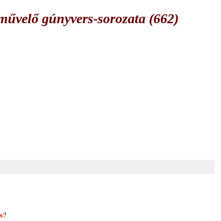
űvelő gúnyvers-sorozata (662)
s
?