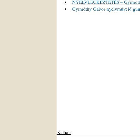
NYELVLECKÉZTETÉS – Gyimóthy G
Gyimóthy Gábor nyelvművelő gúnyv
Kultúra