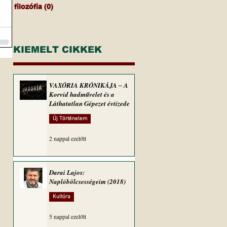
filozófia
(0)
0 bejegyzés
KIEMELT CIKKEK
VAXÓRIA KRÓNIKÁJA ‒ A
Korvid hadművelet és a
Láthatatlan Gépezet évtizede
Új Történelem
2 nappal ezelőtt
Darai Lajos:
Naplóbölcsességeim (2018)
Kultúra
5 nappal ezelőtt