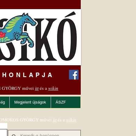
 HONLAPJA
 GYÖRGY művei
itt
és a
wikin
ség
Megjelent újságok
ÁSZF
OMOKOS GYÖRGY művei
itt
és a
wikin