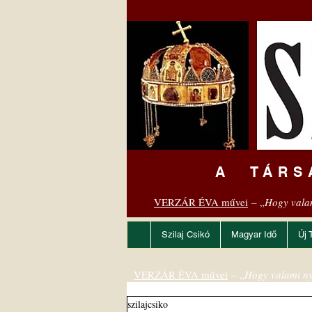
A TÁRS
VERZÁR ÉVA művei
– „
Hogy vala
Szilaj Csikó
Magyar Idő
Új 
VERZÁR ÉVA művei
– „
Hogy valami ny
szilajcsiko