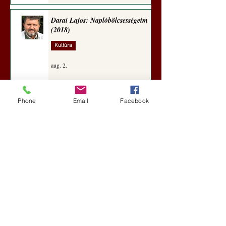
Darai Lajos: Naplóbölcsességeim
(2018)
Kultúra
aug. 2.
Phone
Email
Facebook
A Rothschildok és a Pentagon
bizalmas feljegyzése: „Hét ország
kiiktatása… Irán végleges
legyőzése”
Új Történelem
aug. 1.
Geostratégiai dosszié: a háború,
amely megváltoztatta a hatalom
földrajzát (Laala Bechetoula
elemzése)