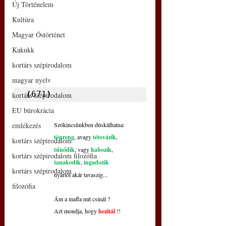
Új Történelem
Kultúra
Magyar Őstörténet
Kakukk
kortárs szépirodalom
magyar nyelv
(
671
)
kortárs szépirodalom
EU bürokrácia
emlékezés
Szókincsünkben dúskálhatna:
töpreng
, avagy 
tétovázik
,
kortárs szépirodalom
tűnődik
, vagy 
habozik
,
kortárs szépirodalom filozófia
tanakodik
, 
ingadozik
kortárs szépirodalom
nyártól akár tavaszig...
filozófia
Ám a mafla mit csinál ?
Azt mondja, hogy 
hezitál
 !!