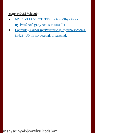
 Kapcsolódó írásunk
: 
NYELVLECKÉZTETÉS – Gyimóthy Gábor 
nyelvművelő gúnyvers-sorozata (1)
Gyimóthy Gábor nyelvművelő gúnyvers-sorozata 
(542) – Jó hír sorozatunk olvasóinak
magyar nyelv
kortárs irodalom