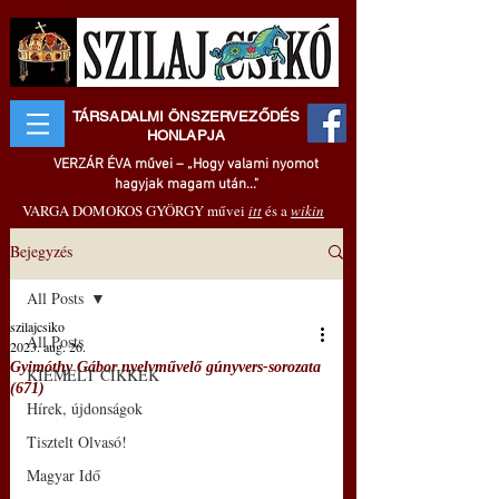
TÁRSADALMI ÖNSZERVEZŐDÉS
HONLAPJA
VERZÁR ÉVA művei – „Hogy valami nyomot
hagyjak magam után..."
VARGA DOMOKOS GYÖRGY művei
itt
és a
wikin
Bejegyzés
All Posts
szilajcsiko
All Posts
2023. aug. 26.
Gyimóthy Gábor nyelvművelő gúnyvers-sorozata
KIEMELT CIKKEK
(671)
Hírek, újdonságok
Tisztelt Olvasó!
Magyar Idő