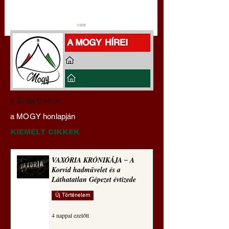
Darai Lajos:
Gyimóthy Gábor
a Szilaj Csikón
Naplóbölcsességeim
nyelvművelő gúnyv
a MOGY honlapján
(2024)
sorozata (1772)
KIEMELT CIKKEK
VAXÓRIA KRÓNIKÁJA ‒ A
Korvid hadművelet és a
Láthatatlan Gépezet évtizede
Új Történelem
4 nappal ezelőtt