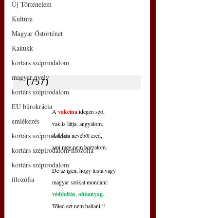
Új Történelem
Kultúra
Magyar Őstörténet
Kakukk
kortárs szépirodalom
magyar nyelv
(
757
)
kortárs szépirodalom
EU bürokrácia
A 
vakcína
 idegen szó,
emlékezés
vak is látja, angyalom.
kortárs szépirodalom
A tehén nevéből ered,
ami még nem borzalom.
kortárs szépirodalom filozófia
kortárs szépirodalom
De az igen, hogy lusta vagy
filozófia
magyar szókat mondani:
védőoltás
, 
oltóanyag
.
Tőled ezt nem hallani !!