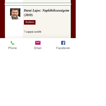
Darai Lajos: Naplóbölcsességeim
(2018)
Kultúra
7 nappal ezelőtt
Phone
Email
Facebook
A Rothschildok és a Pentagon
bizalmas feljegyzése: „Hét ország
kiiktatása… Irán végleges
legyőzése”
Új Történelem
aug. 1.
Geostratégiai dosszié: a háború,
amely megváltoztatta a hatalom
földrajzát (Laala Bechetoula