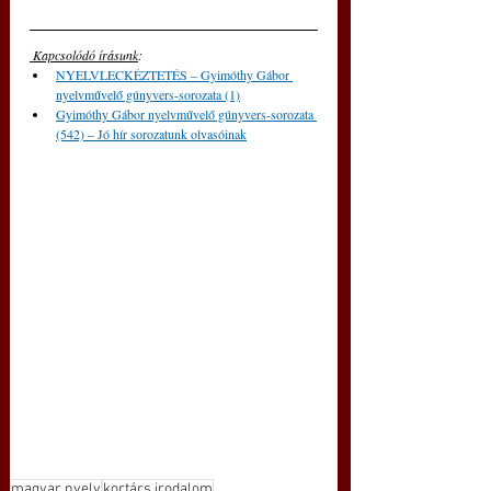
 Kapcsolódó írásunk
: 
NYELVLECKÉZTETÉS – Gyimóthy Gábor 
nyelvművelő gúnyvers-sorozata (1)
Gyimóthy Gábor nyelvművelő gúnyvers-sorozata 
(542) – Jó hír sorozatunk olvasóinak
magyar nyelv
kortárs irodalom