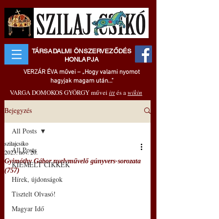
TÁRSADALMI ÖNSZERVEZŐDÉS
HONLAPJA
VERZÁR ÉVA művei – „Hogy valami nyomot
hagyjak magam után..."
VARGA DOMOKOS GYÖRGY művei
itt
és a
wikin
Bejegyzés
All Posts
szilajcsiko
All Posts
2023. nov. 20.
Gyimóthy Gábor nyelvművelő gúnyvers-sorozata
KIEMELT CIKKEK
(757)
Hírek, újdonságok
Tisztelt Olvasó!
Magyar Idő