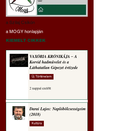
Darai Lajos:
Gyimóthy Gábor
a Szilaj Csikón
Naplóbölcsességeim
nyelvművelő gúnyv
a MOGY honlapján
(2022)
sorozata (1770)
KIEMELT CIKKEK
VAXÓRIA KRÓNIKÁJA ‒ A
Korvid hadművelet és a
Láthatatlan Gépezet évtizede
Új Történelem
2 nappal ezelőtt
Darai Lajos: Naplóbölcsességeim
(2018)
Kultúra