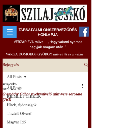
TÁRSADALMI ÖNSZERVEZŐDÉS
HONLAPJA
VERZÁR ÉVA művei – „Hogy valami nyomot
hagyjak magam után..."
VARGA DOMOKOS GYÖRGY művei
itt
és a
wikin
Bejegyzés
All Posts
szilajcsiko
All Posts
2023. nov. 26.
Gyimóthy Gábor nyelvművelő gúnyvers-sorozata
KIEMELT CIKKEK
(763)
Hírek, újdonságok
Tisztelt Olvasó!
Magyar Idő