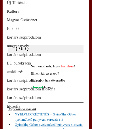
Új Történelem
Kultúra
Magyar Őstörténet
Kakukk
kortárs szépirodalom
magyar nyelv
(
763
)
kortárs szépirodalom
EU bürokrácia
Ne mondd már, hogy 
heroikus
!
emlékezés
Elment tán az eszed?
kortárs szépirodalom
Józanabb, ha szövegedbe
a 
hősiest
 teszed!
kortárs szépirodalom filozófia
kortárs szépirodalom
filozófia
 Kapcsolódó írásunk
: 
NYELVLECKÉZTETÉS – Gyimóthy Gábor 
nyelvművelő gúnyvers-sorozata (1)
Gyimóthy Gábor nyelvművelő gúnyvers-sorozata 