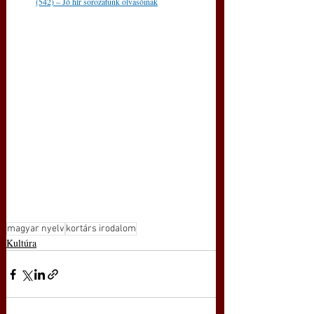
(542) – Jó hír sorozatunk olvasóinak
magyar nyelv
kortárs irodalom
Kultúra