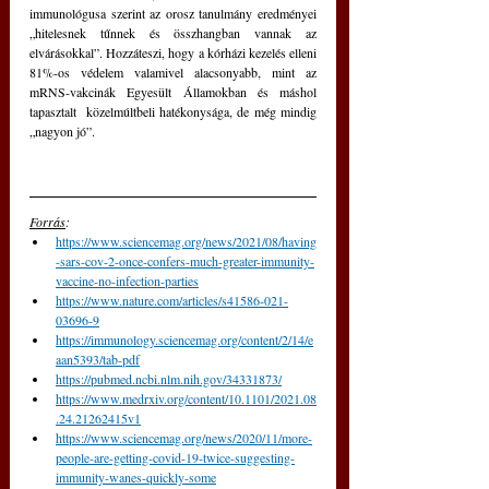
immunológusa szerint az orosz tanulmány eredményei 
„hitelesnek tűnnek és összhangban vannak az 
elvárásokkal”. Hozzáteszi, hogy a kórházi kezelés elleni 
81%-os védelem valamivel alacsonyabb, mint az 
mRNS-vakcinák Egyesült Államokban és máshol 
tapasztalt  közelmúltbeli hatékonysága, de még mindig 
„nagyon jó”.
Forrás
:
https://www.sciencemag.org/news/2021/08/having
-sars-cov-2-once-confers-much-greater-immunity-
vaccine-no-infection-parties
https://www.nature.com/articles/s41586-021-
03696-9
https://immunology.sciencemag.org/content/2/14/e
aan5393/tab-pdf
https://pubmed.ncbi.nlm.nih.gov/34331873/
https://www.medrxiv.org/content/10.1101/2021.08
.24.21262415v1
https://www.sciencemag.org/news/2020/11/more-
people-are-getting-covid-19-twice-suggesting-
immunity-wanes-quickly-some