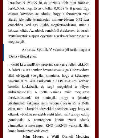
Izraelben 5 193499 fő, és közülük több mint 3000-en 
fertőződtek meg. Ez az oltottak 0,0578 %-át jelenti. Egy 
osztást követően az adódik, hogy a fertőzésen való 
átesés jelentette természetes immunvédelem 6,72-szer 
erősebben véd egy újabb megfertőződéstől, mint a 
kétszeri oltás. Az adatok rendkívül érdekesek, és izraeli 
nyilatkozatok alapján egyelőre a szakmai közönséget is 
megosztják.
	Az orosz Sputnik V vakcina jól tartja magát a 
Delta változat ellen 
– derül ki a medRxiv preprint szerverre feltett cikkből. 
A közel 14 000 ember bevonásával Olga Dobrovidova 
által elvégzett vizsgálat kimutatta, hogy a kétadagos 
vakcina 81% -kal csökkenti a COVID-19-es kórházi 
kezelés kockázatát, és segít megelőzni a súlyos 
tüdőkárosodást. A delta variáns miatt megugrott 
fertőzésszámok azt mutatják, hogy a jelenleg 
alkalmazott vakcinák nem védenek olyan jól a Delta 
ellen, mint a korábbi törzsekkel szemben, vagy hogy az 
oltások védelme rövidebb életű lehet, mint ahogy eddig 
gondolták. A nemrégiben közölt izraeli adatok 
rámutattak a messenger RNS (mRNS) vakcinák által 
kínált korlátozott védelemre. 
	John Moore, a Weill Cornell Medicine 