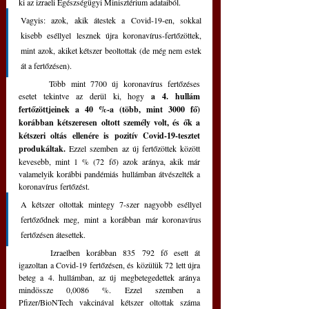
ki az izraeli Egészségügyi Minisztérium adataiból. 
Vagyis: azok, akik átestek a Covid-19-en, sokkal 
kisebb eséllyel lesznek újra koronavírus-fertőzöttek, 
mint azok, akiket kétszer beoltottak (de még nem estek 
át a fertőzésen).
	Több mint 7700 új koronavírus fertőzéses 
esetet tekintve az derül ki, hogy 
a 4. hullám 
fertőzöttjeinek a 40 %-a (több, mint 3000 fő) 
korábban kétszeresen oltott személy volt, és ők a 
kétszeri oltás ellenére is pozitív Covid-19-tesztet 
produkáltak.
 Ezzel szemben az új fertőzöttek között 
kevesebb, mint 1 % (72 fő) azok aránya, akik már 
valamelyik korábbi pandémiás hullámban átvészelték a 
koronavírus fertőzést.
A kétszer oltottak mintegy 7-szer nagyobb eséllyel 
fertőződnek meg, mint a korábban már koronavírus 
fertőzésen átesettek.
	Izraelben korábban 835 792 fő esett át 
igazoltan a Covid-19 fertőzésen, és közülük 72 lett újra 
beteg a 4. hullámban, az új megbetegedettek aránya 
mindössze 0,0086 %. Ezzel szemben a 
Pfizer/BioNTech vakcinával kétszer oltottak száma 