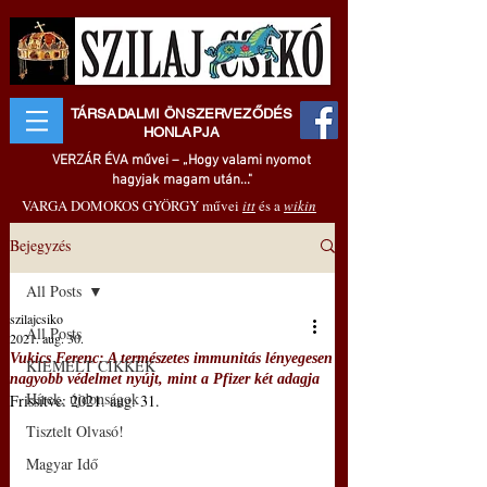
TÁRSADALMI ÖNSZERVEZŐDÉS
HONLAPJA
VERZÁR ÉVA művei – „Hogy valami nyomot
hagyjak magam után..."
VARGA DOMOKOS GYÖRGY művei
itt
és a
wikin
Bejegyzés
All Posts
szilajcsiko
All Posts
2021. aug. 30.
Vukics Ferenc: A természetes immunitás lényegesen
KIEMELT CIKKEK
nagyobb védelmet nyújt, mint a Pfizer két adagja
Hírek, újdonságok
Frissítve:
2021. aug. 31.
Tisztelt Olvasó!
Magyar Idő