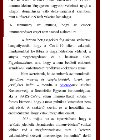
immunvédelem lényegesen nagyobb védelmet nyújt a 
világon dominánssá váló delta-variánssal szemben, 
mint a Pfizer-BioNTech vakcina két adagja. 
A tanulmány azt mutatja, hogy az emberi 
immunrendszer erejét nem szabad alábecsülni.  
	A fertőző betegségekkel foglalkozó szakértők 
hangsúlyozták, hogy a Covid-19 elleni vakcinák 
mindazonáltal továbbra is nagymértékben védenek a 
súlyos megbetegedések és a halálozás ellen. 
Figyelmeztetnek arra, hogy a nem beoltott emberek 
szándékos "önfertőzése" rendkívül kockázatos lenne. 
	Nem szeretnénk, ha az emberek azt mondanák: 
"Rendben, megyek és megfertőződök, tartok egy 
fertőzéses bulit" 
– mondta a 
Science
-nek Michel 
Nussenzweig, a Rockefeller Egyetem immunológusa, 
aki a SARS-CoV-2 elleni immunválaszt kutatja – 
fontos kiemelni, hogy a most publikált kutatásban nem 
vett részt. A szakértő szerint ez a hozzáállás azt 
eredményezné, hogy valaki meghalhat emiatt.
	2021. május óta az tapasztalható, hogy a 
fertőzés jelentette „természetes immunvédelem” sokkal 
jobban véd a megfertőződéstől, mint a kétszeri 
vakcinációval szerzett „mesterséges immunitás”, derül 