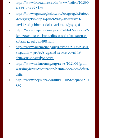
https://www.koreatimes.co.kr/www/nation/2020/0
4/119_287752.html
https://www.egeszsegkalauz.hu/betegsegek/fertozo
-betegsegek/a-dupla-pfizer-vagy-az-atveszelt-
covid-ved-jobban-a-delta-varianstol/gzyqqxt
https://www.napi.hu/magyar-vallalatok/sars-cov-2-
fertozesen-atesett-immunitas-covid-oltas-science-
kutatas-izrael.735490.html
https://www.sciencemag.org/news/2021/08/russia-
s-sputnik-v-protects-against-severe-covid-19-
delta-variant-study-shows
https://www.sciencemag.org/news/2021/08/grim-
warning-israel-vaccination-blunts-does-not-defeat-
delta
https://www.nejm.org/doi/full/10.1056/nejmoa210
8891