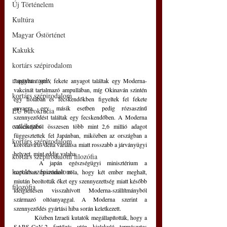
Új Történelem
Kultúra
Magyar Őstörténet
Kakukk
kortárs szépirodalom
magyar nyelv
Japánban apró, fekete anyagot találtak egy Moderna-
vakcinát tartalmazó ampullában, míg Okinaván szintén 
kortárs szépirodalom
egy fiolában és fecskendőkben figyeltek fel fekete 
anyagra, egy másik esetben pedig rózsaszínű 
EU bürokrácia
szennyeződést találtak egy fecskendőben. A Moderna 
emlékezés
vakcinájából összesen több mint 2,6 millió adagot 
függesztettek fel Japánban, miközben az országban a 
kortárs szépirodalom
koronavírus delta variánsa miatt rosszabb a járványügyi 
helyzet, mint eddig valaha. 
kortárs szépirodalom filozófia
	A japán egészségügyi minisztérium a 
kortárs szépirodalom
napokban beszámolt róla, hogy két ember meghalt, 
miután beoltották őket egy szennyezettség miatt később 
filozófia
ideiglenesen visszahívott Moderna-szállítmányból 
származó oltóanyaggal. A Moderna szerint a 
szennyeződés gyártási hiba során keletkezett.
	Közben Izraeli kutatók megállapították, hogy a 
SARS-CoV-2 fertőzés után kialakuló természetes 