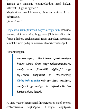
Társam egy pillanatig elgondolkodott, majd halkan 
válaszolt: „Egy az egyhez.”
Meglepődve megkérdeztem, honnan származik az 
információ.
„A vezérkar.”
Hogy ez a szám pontosan helyes-e vagy sem
, kevésbé 
fontos, mint az a tény, hogy egy jól informált ukrán 
forrás a háború értékelésének reális alapjaként a paritást 
tekintette, nem pedig az oroszok elsöprő veszteségeit.
Hasonlóképpen, 
minden olyan, széles körben nyilvánosságra 
hozott ukrán drón- vagy rakétatámadásra, 
amely orosz finomítót, légibázist vagy 
logisztikai központot ér, Oroszország 
többszörös csapást
 mér egy olyan országra, 
amelynek gazdasága és infrastrukturális 
bázisa sokkal kisebb.
A világ vezető hatalmainak hírszerzési és megfigyelési 
erőforrásainak segítségével Ukrajna lenyűgöző 