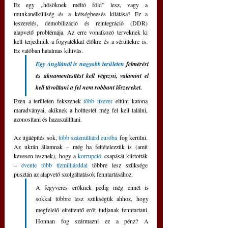
Ez egy „hősöknek méltó föld” lesz, vagy a 
munkanélküliség és a kétségbeesés kilátása? Ez a 
leszerelés, demobilizáció és reintegráció (DDR) 
alapvető problémája. Az erre vonatkozó terveknek ki 
kell terjedniük a fogyatékkal élőkre és a sérültekre is. 
Ez valóban hatalmas kihívás.
Egy Angliánál is nagyobb területen
 felmérést 
és aknamentesítést kell végezni, valamint el 
kell távolítani a fel nem robbant lőszereket.
Ezen a területen fekszenek 
több tízezer
 eltűnt katona 
maradványai, akiknek a holttestét még fel kell találni, 
azonosítani és hazaszállítani.
Az újjáépítés sok, 
több százmilliárd euróba
 fog kerülni. 
Az ukrán államnak – még ha feltételezzük is (amit 
kevesen tesznek), hogy a 
korrupció
 csapását kiirtották 
– 
évente több tízmilliárddal
 többre lesz szüksége 
pusztán az alapvető szolgáltatások fenntartásához.  
A fegyveres erőknek pedig még ennél is 
sokkal többre lesz szükségük ahhoz, hogy 
megfelelő elrettentő erőt tudjanak fenntartani. 
Honnan fog származni ez a pénz? A 