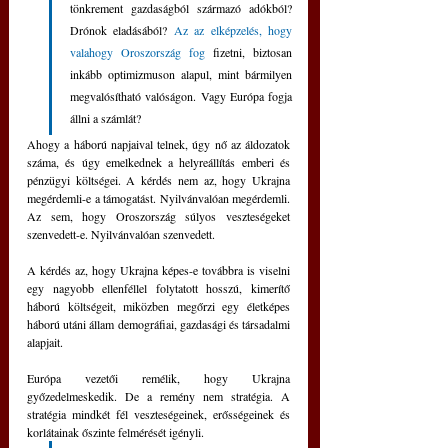
tönkrement gazdaságból származó adókból? 
Drónok eladásából? 
Az az elképzelés, hogy 
valahogy Oroszország fog
 fizetni, biztosan 
inkább optimizmuson alapul, mint bármilyen 
megvalósítható valóságon. Vagy Európa fogja 
állni a számlát?
Ahogy a háború napjaival telnek, úgy nő az áldozatok 
száma, és úgy emelkednek a helyreállítás emberi és 
pénzügyi költségei. A kérdés nem az, hogy Ukrajna 
megérdemli-e a támogatást. Nyilvánvalóan megérdemli. 
Az sem, hogy Oroszország súlyos veszteségeket 
szenvedett-e. Nyilvánvalóan szenvedett.
A kérdés az, hogy Ukrajna képes-e továbbra is viselni 
egy nagyobb ellenféllel folytatott hosszú, kimerítő 
háború költségeit, miközben megőrzi egy életképes 
háború utáni állam demográfiai, gazdasági és társadalmi 
alapjait.
Európa vezetői remélik, hogy Ukrajna 
győzedelmeskedik. De a remény nem stratégia. A 
stratégia mindkét fél veszteségeinek, erősségeinek és 
korlátainak őszinte felmérését igényli. 