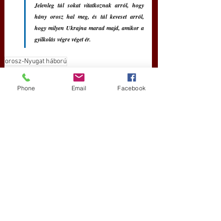
Jelenleg túl sokat vitatkoznak arról, hogy 
hány orosz hal meg, és túl keveset arról, 
hogy milyen Ukrajna marad majd, amikor a 
gyilkolás végre véget ér.
orosz-Nyugat háború
Új Történelem
KIEMELT CIKKEK
Phone
Email
Facebook
Friss bejegyzések
Az összes megtekintése