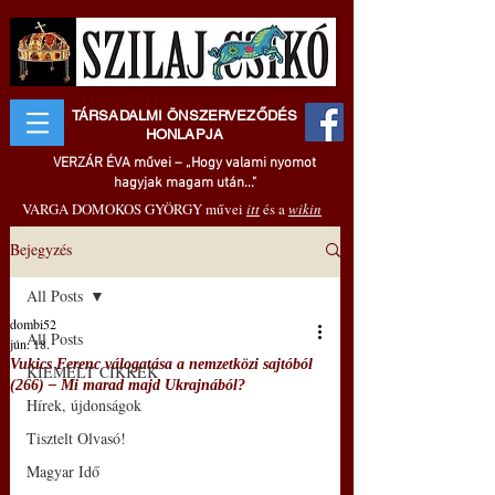
TÁRSADALMI ÖNSZERVEZŐDÉS
HONLAPJA
VERZÁR ÉVA művei – „Hogy valami nyomot
hagyjak magam után..."
VARGA DOMOKOS GYÖRGY művei
itt
és a
wikin
Bejegyzés
All Posts
dombi52
All Posts
jún. 18.
Vukics Ferenc válogatása a nemzetközi sajtóból
KIEMELT CIKKEK
(266) ‒ Mi marad majd Ukrajnából?
Hírek, újdonságok
Tisztelt Olvasó!
Magyar Idő