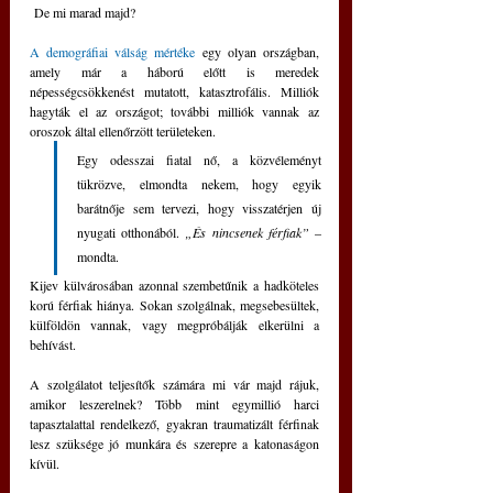
 De mi marad majd?
A demográfiai válság mértéke
 egy olyan országban, 
amely már a háború előtt is meredek 
népességcsökkenést mutatott, katasztrofális. Milliók 
hagyták el az országot; további milliók vannak az 
oroszok által ellenőrzött területeken. 
Egy odesszai fiatal nő, a közvéleményt 
tükrözve, elmondta nekem, hogy egyik 
barátnője sem tervezi, hogy visszatérjen új 
nyugati otthonából. 
„És nincsenek férfiak”
 – 
mondta. 
Kijev külvárosában azonnal szembetűnik a hadköteles 
korú férfiak hiánya. Sokan szolgálnak, megsebesültek, 
külföldön vannak, vagy megpróbálják elkerülni a 
behívást.
A szolgálatot teljesítők számára mi vár majd rájuk, 
amikor leszerelnek? Több mint egymillió harci 
tapasztalattal rendelkező, gyakran traumatizált férfinak 
lesz szüksége jó munkára és szerepre a katonaságon 
kívül.