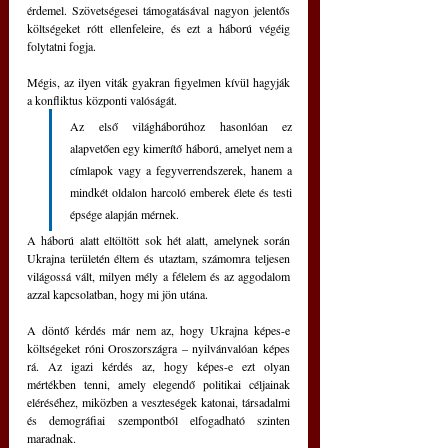
érdemel. Szövetségesei támogatásával nagyon jelentős 
költségeket rótt ellenfeleire, és ezt a háború végéig 
folytatni fogja.
Mégis, az ilyen viták gyakran figyelmen kívül hagyják 
a konfliktus központi valóságát. 
Az első világháborúhoz hasonlóan ez 
alapvetően egy kimerítő háború, amelyet nem a 
címlapok vagy a fegyverrendszerek, hanem a 
mindkét oldalon harcoló emberek élete és testi 
épsége alapján mérnek.
A háború alatt eltöltött sok hét alatt, amelynek során 
Ukrajna területén éltem és utaztam, számomra teljesen 
világossá vált, milyen mély a félelem és az aggodalom 
azzal kapcsolatban, hogy mi jön utána.
A döntő kérdés már nem az, hogy Ukrajna képes-e 
költségeket róni Oroszországra – nyilvánvalóan képes 
rá. Az igazi kérdés az, hogy képes-e ezt olyan 
mértékben tenni, amely elegendő politikai céljainak 
eléréséhez, miközben a veszteségek katonai, társadalmi 
és demográfiai szempontból elfogadható szinten 
maradnak.