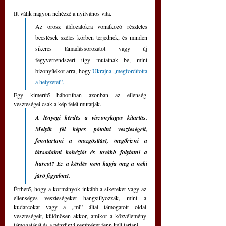
Itt válik nagyon nehézzé a nyilvános vita. 
Az orosz áldozatokra vonatkozó részletes 
becslések széles körben terjednek, és minden 
sikeres támadássorozatot vagy új 
fegyverrendszert úgy mutatnak be, mint 
bizonyítékot arra, hogy 
Ukrajna „megfordította 
a helyzetet”.
Egy kimerítő háborúban azonban az ellenség 
veszteségei csak a kép felét mutatják. 
A lényegi kérdés a viszonylagos kitartás. 
Melyik fél képes pótolni veszteségeit, 
fenntartani a mozgósítást, megőrizni a 
társadalmi kohéziót és tovább folytatni a 
harcot? Ez a kérdés nem kapja meg a neki 
járó figyelmet. 
Érthető, hogy a kormányok inkább a sikereket vagy az 
ellenséges veszteségeket hangsúlyozzák, mint a 
kudarcokat vagy a „mi” által támogatott oldal 
veszteségeit, különösen akkor, amikor a közvélemény 
támogatását és a pénzügyi segítséget fenn kell tartani.