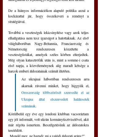
De a hiányos információkon alapuló politika azzal a 
kockázattal jár, hogy összekeveri a reményt a 
stratégiával.
Továbbá a veszteségek lekicsinyítése vagy azok teljes 
elhallgatása nem tesz igazságot a halottaknak. Az első 
világháborúban Nagy-Britannia, Franciaország és 
Németország rendszeresen közzétette a 
veszteséglistákat, amelyek széles körben elterjedtek. 
Még olyan katasztrófák után is, mint a somme-i csata 
első napja, a közvéleménynek alig maradt kétsége a 
harcok emberi áldozatainak számát illetően.
Az ukrajnai háborúban rendszeresen arra 
akarnak rávenni minket, hogy higgyük el, 
Oroszország többszörösét szenvedte el az 
Ukrajna által elszenvedett halálesetek 
számának
. 
Körülbelül egy éve egy londoni klubban vacsoráztam 
egy jól informált, volt ukrán kormánytisztviselővel, akit 
már régóta ismertem. Beszélgetésünk az áldozatokra 
terelődött.
„Mondd meg, ne hazudj: mi a valódi áldozati arány?”