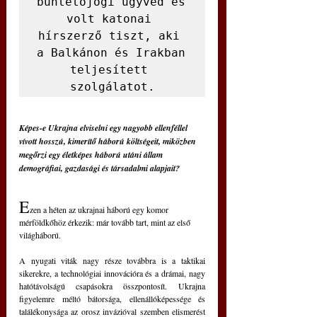
büntetőjogi ügyvéd és 
volt katonai 
hírszerző tiszt, aki 
a Balkánon és Irakban 
teljesített 
szolgálatot.
Képes-e Ukrajna elviselni egy nagyobb ellenféllel 
vívott hosszú, kimerítő háború költségeit, miközben 
megőrzi egy életképes háború utáni állam 
demográfiai, gazdasági és társadalmi alapjait?
E
zen a héten az ukrajnai háború egy komor 
mérföldkőhöz érkezik: már tovább tart, mint az első 
világháború.
A nyugati viták nagy része továbbra is a taktikai 
sikerekre, a technológiai innovációra és a drámai, nagy 
hatótávolságú csapásokra összpontosít. Ukrajna 
figyelemre méltó bátorsága, ellenállóképessége és 
találékonysága az orosz invázióval szemben elismerést 