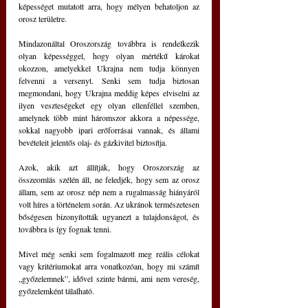
képességet mutatott arra, hogy mélyen behatoljon az 
orosz területre.
Mindazonáltal Oroszország továbbra is rendelkezik 
olyan képességgel, hogy olyan mértékű károkat 
okozzon, amelyekkel Ukrajna nem tudja könnyen 
felvenni a versenyt. Senki sem tudja biztosan 
megmondani, hogy Ukrajna meddig képes elviselni az 
ilyen veszteségeket egy olyan ellenféllel szemben, 
amelynek több mint háromszor akkora a népessége, 
sokkal nagyobb ipari erőforrásai vannak, és állami 
bevételeit jelentős olaj- és gázkivitel biztosítja.
Azok, akik azt állítják, hogy Oroszország az 
összeomlás szélén áll, ne feledjék, hogy sem az orosz 
állam, sem az orosz nép nem a rugalmasság hiányáról 
volt híres a történelem során. Az ukránok természetesen 
bőségesen bizonyították ugyanezt a tulajdonságot, és 
továbbra is így fognak tenni.
Mivel még senki sem fogalmazott meg reális célokat 
vagy kritériumokat arra vonatkozóan, hogy mi számít 
„győzelemnek”, idővel szinte bármi, ami nem vereség, 
győzelemként tálalható.