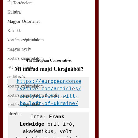
Új Történelem
Kultúra
Magyar Őstörténet
Kakukk
kortárs szépirodalom
magyar nyelv
kortárs szépirodalom
The European Conservative:
EU bürokrácia
Mi marad majd Ukrajnából?
emlékezés
https://europeanconse
kortárs szépirodalom
rvative.com/articles/
kortárs szépirodalom filozófia
analysis/what-will-
be-left-of-ukraine/
kortárs szépirodalom
filozófia
Írta: 
Frank 
Ledwidge
 brit író, 
akadémikus, volt 