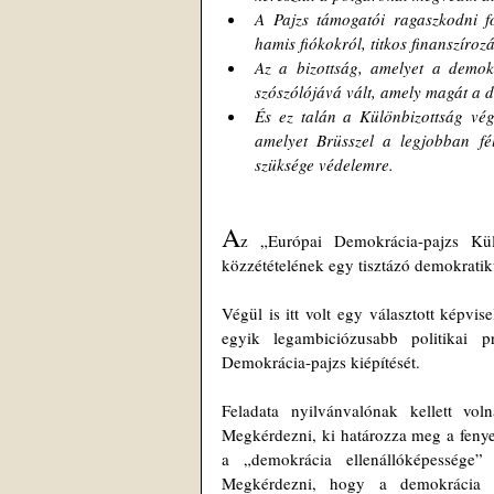
A Pajzs támogatói ragaszkodni f
hamis fiókokról, titkos finanszíroz
Az a bizottság, amelyet a demokr
szószólójává vált, amely magát a d
És ez talán a Különbizottság vég
amelyet Brüsszel a legjobban fél
szüksége védelemre.
A
z „Európai Demokrácia-pajzs Különb
közzétételének egy tisztázó demokratiku
Végül is itt volt egy választott képvis
egyik legambiciózusabb politikai p
Demokrácia-pajzs kiépítését.
Feladata nyilvánvalónak kellett vo
Megkérdezni, ki határozza meg a fenyeg
a „demokrácia ellenállóképessége” 
Megkérdezni, hogy a demokrácia 