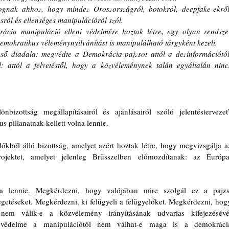
ognak ahhoz, hogy mindez Oroszországról, botokról, deepfake-ekről,
ásról és ellenséges manipulációról szól.
ácia manipuláció elleni védelmére hoztak létre, egy olyan rendszer
emokratikus véleménynyilvánítást is manipulálható tárgyként kezeli.
ső diadala: megvédte a Demokrácia-pajzsot attól a dezinformációtól,
: attól a felvetéstől, hogy a közvéleménynek talán egyáltalán nincs
izottság megállapításairól és ajánlásairól szóló jelentéstervezet”
s pillanatnak kellett volna lennie.
előkből álló bizottság, amelyet azért hoztak létre, hogy megvizsgálja az
rojektet, amelyet jelenleg Brüsszelben előmozdítanak: az Európai
lna lennie. Megkérdezni, hogy valójában mire szolgál ez a pajzs.
etéseket. Megkérdezni, ki felügyeli a felügyelőket. Megkérdezni, hogy
nem válik-e a közvélemény irányításának udvarias kifejezésévé.
védelme a manipulációtól nem válhat-e maga is a demokrácia