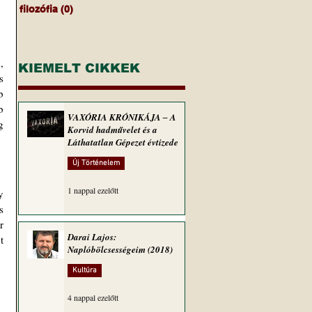
filozófia
(0)
0 bejegyzés
 
KIEMELT CIKKEK
 
 
 
VAXÓRIA KRÓNIKÁJA ‒ A
 
Korvid hadművelet és a
Láthatatlan Gépezet évtizede
Új Történelem
1 nappal ezelőtt
 
 
 
Darai Lajos:
 
Naplóbölcsességeim (2018)
Kultúra
4 nappal ezelőtt