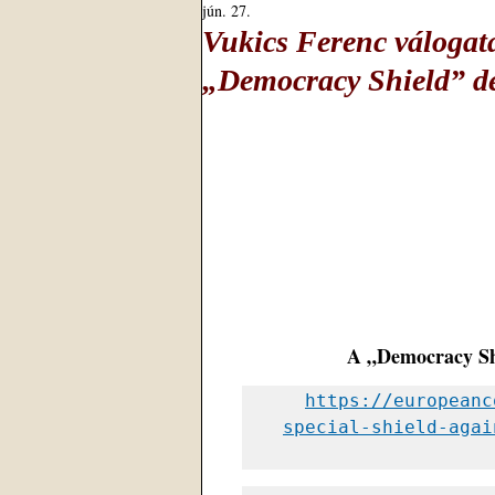
jún. 27.
Vukics Ferenc válogatá
„Democracy Shield” de
A „Democracy Shi
https://europeanc
special-shield-agai