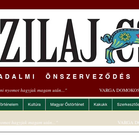
ADALMI ÖNSZERVEZŐDÉS
mi nyomot hagyjak magam után..."
VARGA DOMOKOS
Történelem
Kultúra
Magyar Őstörténet
Kakukk
Szerkesztő
omot hagyjak magam után..."
VARGA D