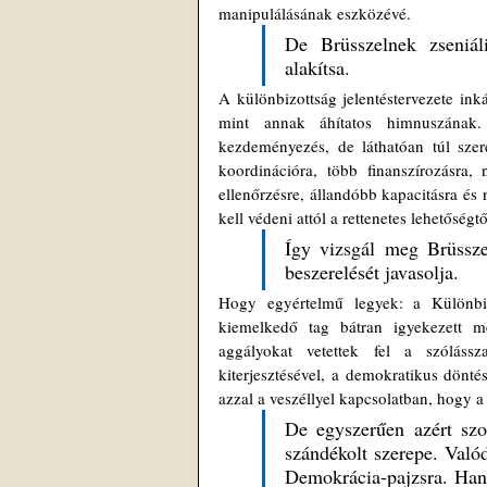
manipulálásának eszközévé.
De Brüsszelnek zseniáli
alakítsa.
A különbizottság jelentéstervezete ink
mint annak áhítatos himnuszának.
kezdeményezés, de láthatóan túl szerén
koordinációra, több finanszírozásra,
ellenőrzésre, állandóbb kapacitásra és
kell védeni attól a rettenetes lehetőség
Így vizsgál meg Brüssze
beszerelését javasolja.
Hogy egyértelmű legyek: a Különbiz
kiemelkedő tag bátran igyekezett m
aggályokat vetettek fel a szólássz
kiterjesztésével, a demokratikus döntés
azzal a veszéllyel kapcsolatban, hogy a
De egyszerűen azért szor
szándékolt szerepe. Való
Demokrácia-pajzsra. Hane