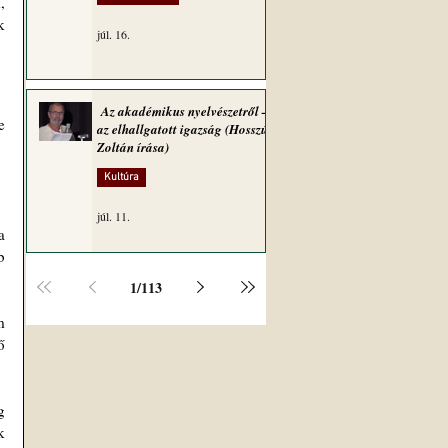
 
 
júl. 16.
Az akadémikus nyelvészetről –
 
az elhallgatott igazság (Hosszú
Zoltán írása)
Kultúra
júl. 11.
 
 
1
/
113
 
 
 
 