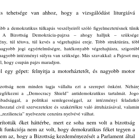
s tehetsége van ahhoz, hogy a vizsgálódást liturgiává 
ább a demokratikus túlkapás veszélyeiről szóló figyelmeztetésnek tűnik,
 A Bizottság Demokrácia-pajzsa – ahogy halljuk – szükséges
y, túl tétova, túl kevés a végrehajtási ereje. Több struktúrára, több
 nagyobb jogi egyértelműségre, hatékonyabb végrehajtásra, szigorúbb
 nagyobb intézményi súlyra van szüksége. Más szavakkal: a Pajzsot meg
től, hogy csupán pajzs maradjon.
l egy gépet: felnyitja a motorháztetőt, és nagyobb motor 
ottság nem minden tagja vállalta ezt a szerepet önként. Néhány
egfékezni a „Democracy Shield” antidemokratikus tartalmát. Jogos
abadsággal, a politikai semlegességgel, az intézményi feladatkör
hozatal civil szervezetekre és szakértőkre való átruházásával, valamint
 „reziliencia” nyelvezete cenzúra nyelvévé válhat. 
ították őket háttérbe, mert ez soha nem volt a bizottság 
di funkciója nem az volt, hogy demokratikus féket tegyen a 
m az, hogy a Bizottság kezdeményezését a Parlament által 