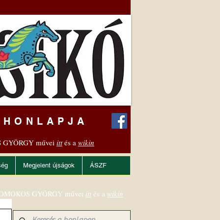
 HONLAPJA
 GYÖRGY művei
itt
és a
wikin
ség
Megjelent újságok
ÁSZF
OMOKOS GYÖRGY művei
itt
és a
wikin