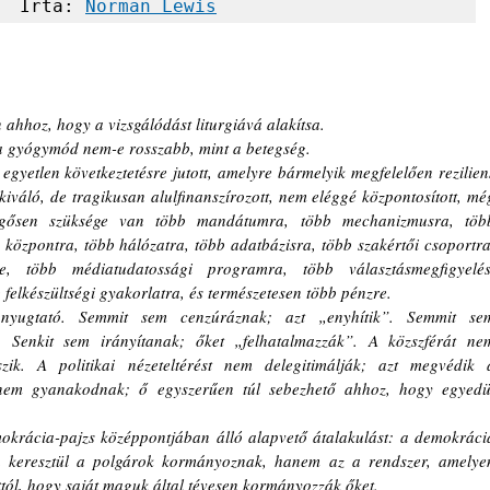
Írta: 
Norman Lewis
 ahhoz, hogy a vizsgálódást liturgiává alakítsa.
 a gyógymód nem-e rosszabb, mint a betegség.
egyetlen következtetésre jutott, amelyre bármelyik megfelelően reziliens
kiváló, de tragikusan alulfinanszírozott, nem eléggé központosított, még
gősen szüksége van több mandátumra, több mechanizmusra, több
 központra, több hálózatra, több adatbázisra, több szakértői csoportra,
e, több médiatudatossági programra, több választásmegfigyelési
 felkészültségi gyakorlatra, és természetesen több pénzre.
nyugtató. Semmit sem cenzúráznak; azt „enyhítik”. Semmit sem
”. Senkit sem irányítanak; őket „felhatalmazzák”. A közszférát nem
szik. A politikai nézeteltérést nem delegitimálják; azt megvédik a
nem gyanakodnak; ő egyszerűen túl sebezhető ahhoz, hogy egyedül
okrácia-pajzs középpontjában álló alapvető átalakulást: a demokrácia
 keresztül a polgárok kormányoznak, hanem az a rendszer, amelyen
ttól, hogy saját maguk által tévesen kormányozzák őket.