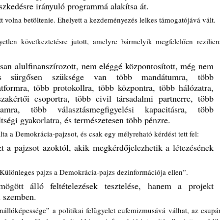
eszkedésre irányuló programmá alakítsa át.
tt volna betöltenie. Ehelyett a kezdeményezés lelkes támogatójává vált.
etlen következtetésre jutott, amelyre bármelyik megfelelően reziliens
usan alulfinanszírozott, nem eléggé központosított, még nem 
s sürgősen szüksége van több mandátumra, több 
formra, több protokollra, több központra, több hálózatra, 
zakértői csoportra, több civil társadalmi partnerre, több 
ramra, több választásmegfigyelési kapacitásra, több 
ltségi gyakorlatra, és természetesen több pénzre.
a a Demokrácia-pajzsot, és csak egy mélyreható kérdést tett fel: 
 a pajzsot azoktól, akik megkérdőjelezhetik a létezésének 
Különleges pajzs a Demokrácia-pajzs dezinformációja ellen”. 
gött álló feltételezések tesztelése, hanem a projekt 
l szemben.
enállóképessége” a politikai felügyelet eufemizmusává válhat, az csupán