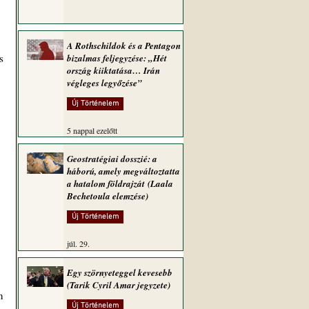
A Rothschildok és a Pentagon
 
bizalmas feljegyzése: „Hét
ország kiiktatása… Irán
végleges legyőzése”
Új Történelem
5 nappal ezelőtt
Geostratégiai dosszié: a
háború, amely megváltoztatta
a hatalom földrajzát (Laala
Bechetoula elemzése)
Új Történelem
júl. 29.
Egy szörnyeteggel kevesebb
(Tarik Cyril Amar jegyzete)
 
Új Történelem