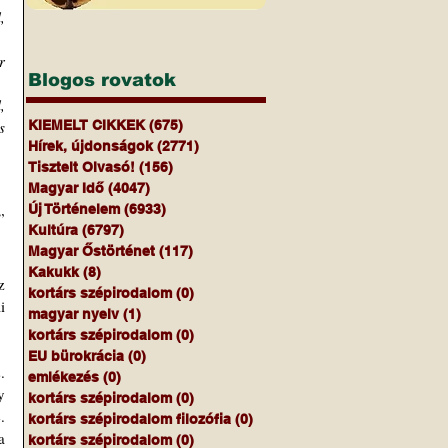
 
 
Blogos rovatok
 
 
KIEMELT CIKKEK
(675)
675 bejegyzés
Hírek, újdonságok
(2771)
2771 bejegyzés
Tisztelt Olvasó!
(156)
156 bejegyzés
Magyar Idő
(4047)
4047 bejegyzés
Új Történelem
(6933)
6933 bejegyzés
 
Kultúra
(6797)
6797 bejegyzés
Magyar Őstörténet
(117)
117 bejegyzés
Kakukk
(8)
8 bejegyzés
 
kortárs szépirodalom
(0)
0 bejegyzés
 
magyar nyelv
(1)
1 bejegyzés
kortárs szépirodalom
(0)
0 bejegyzés
EU bürokrácia
(0)
0 bejegyzés
 
emlékezés
(0)
0 bejegyzés
 
kortárs szépirodalom
(0)
0 bejegyzés
 
kortárs szépirodalom filozófia
(0)
0 bejegyzés
 
kortárs szépirodalom
(0)
0 bejegyzés