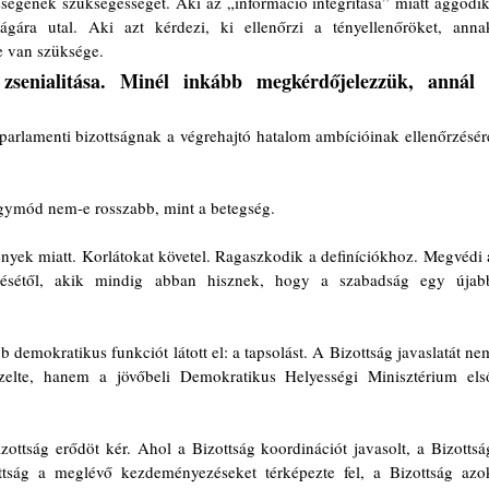
ségének szükségességét. Aki az „információ integritása” miatt aggódik,
ágára utal. Aki azt kérdezi, ki ellenőrzi a tényellenőröket, annak
e van szüksége.
senialitása. Minél inkább megkérdőjelezzük, annál 
arlamenti bizottságnak a végrehajtó hatalom ambícióinak ellenőrzésére
ógymód nem-e rosszabb, mint a betegség.
ek miatt. Korlátokat követel. Ragaszkodik a definíciókhoz. Megvédi a
désétől, akik mindig abban hisznek, hogy a szabadság egy újabb
 demokratikus funkciót látott el: a tapsolást. A Bizottság javaslatát nem
ezelte, hanem a jövőbeli Demokratikus Helyességi Minisztérium első
zottság erődöt kér. Ahol a Bizottság koordinációt javasolt, a Bizottság
ttság a meglévő kezdeményezéseket térképezte fel, a Bizottság azok