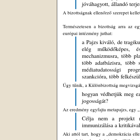
jóváhagyott, állandó terj
A bizottságnak ellenőrző szerepet kelle
Természetesen a bizottság arra az egy
európai intézmény juthat: 
a Pajzs kiváló, de tragik
elég működőképes, é
mechanizmusra, több plat
több adatbázisra, több s
médiatudatossági prog
szankcióra, több felkészü
Úgy tűnik, a Különbizottság megvizsgált
hogyan védhetjük meg ezt
jogosságát?
Az eredmény egyfajta metapajzs, egy „
Célja nem a projekt mö
immunizálása a kritikáva
Aki attól tart, hogy a „demokrácia ell