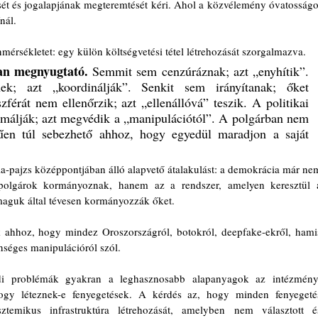
ztését és jogalapjának megteremtését kéri. Ahol a közvélemény óvatosságot
nál.
mérsékletet: egy külön költségvetési tétel létrehozását szorgalmazva.
san megnyugtató. 
Semmit sem cenzúráznak; azt „enyhítik”. 
k; azt „koordinálják”. Senkit sem irányítanak; őket 
férát nem ellenőrzik; azt „ellenállóvá” teszik. A politikai 
timálják; azt megvédik a „manipulációtól”. A polgárban nem 
en túl sebezhető ahhoz, hogy egyedül maradjon a saját 
ia-pajzs középpontjában álló alapvető átalakulást: a demokrácia már nem
 polgárok kormányoznak, hanem az a rendszer, amelyen keresztül a
maguk által tévesen kormányozzák őket.
 ahhoz, hogy mindez Oroszországról, botokról, deepfake-ekről, hamis
lenséges manipulációról szól. 
i problémák gyakran a leghasznosabb alapanyagok az intézményi
gy léteznek-e fenyegetések. A kérdés az, hogy minden fenyegetés
ztemikus infrastruktúra létrehozását, amelyben nem választott és