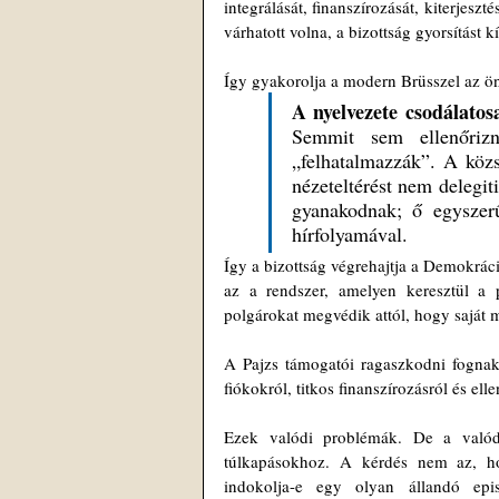
integrálását, finanszírozását, kiterjes
várhatott volna, a bizottság gyorsítást kí
Így gyakorolja a modern Brüsszel az ön
A nyelvezete csodálato
Semmit sem ellenőrizne
„felhatalmazzák”. A közsz
nézeteltérést nem delegi
gyanakodnak; ő egyszerű
hírfolyamával.
Így a bizottság végrehajtja a Demokrác
az a rendszer, amelyen keresztül a
polgárokat megvédik attól, hogy saját 
A Pajzs támogatói ragaszkodni fognak
fiókokról, titkos finanszírozásról és el
Ezek valódi problémák. De a valód
túlkapásokhoz. A kérdés nem az, ho
indokolja-e egy olyan állandó epis