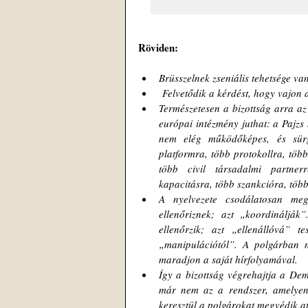
Röviden:
Brüsszelnek zseniális tehetsége van
 Felvetődik a kérdést, hogy vajon
Természetesen a bizottság arra az 
európai intézmény juthat: a Pajzs 
nem elég működőképes, és sür
platformra, több protokollra, több
több civil társadalmi partnerr
kapacitásra, több szankcióra, több
A nyelvezete csodálatosan meg
ellenőriznek; azt „koordinálják
ellenőrzik; azt „ellenállóvá” te
„manipulációtól”. A polgárban 
maradjon a saját hírfolyamával.
Így a bizottság végrehajtja a Dem
már nem az a rendszer, amelyen
keresztül a polgárokat megvédik a