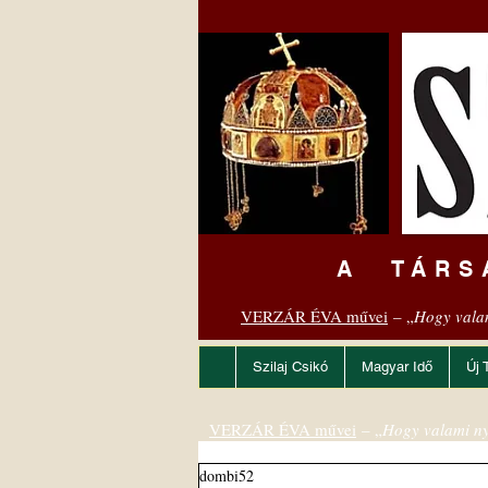
A TÁRS
VERZÁR ÉVA művei
– „
Hogy vala
Szilaj Csikó
Magyar Idő
Új 
VERZÁR ÉVA művei
– „
Hogy valami ny
dombi52