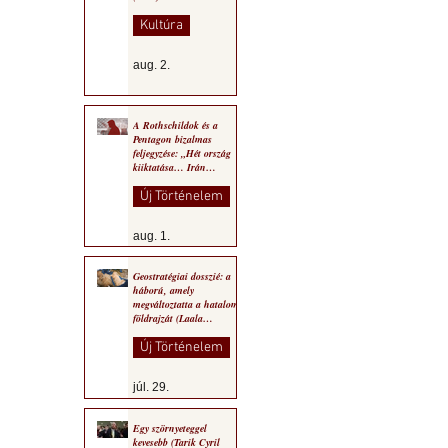
Kultúra
aug. 2.
A Rothschildok és a
Pentagon bizalmas
feljegyzése: „Hét ország
kiiktatása… Irán
végleges legyőzése”
Új Történelem
aug. 1.
Geostratégiai dosszié: a
háború, amely
megváltoztatta a hatalom
földrajzát (Laala
Bechetoula elemzése)
Új Történelem
júl. 29.
Egy szörnyeteggel
kevesebb (Tarik Cyril