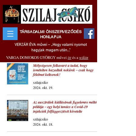
TÁRSADALMI ÖNSZERVEZŐDÉS
HONLAPJA
VERZÁR ÉVA művei – „Hogy valami nyomot
hagyjak magam után..."
VARGA DOMOKOS GYÖRGY művei
itt
és a
wikin
Mélységesen felkavaró a tudat, hogy
ismételten hazudtak nekünk ‒ csak hogy
félelmet keltsenek!
szilajcsiko
2024. okt. 19.
Az ausztrálok kiállásának figyelemre méltó
példája ‒ egy helyi tanács a Covid-19
injekciók felfüggesztését követelte
szilajcsiko
2024. okt. 18.