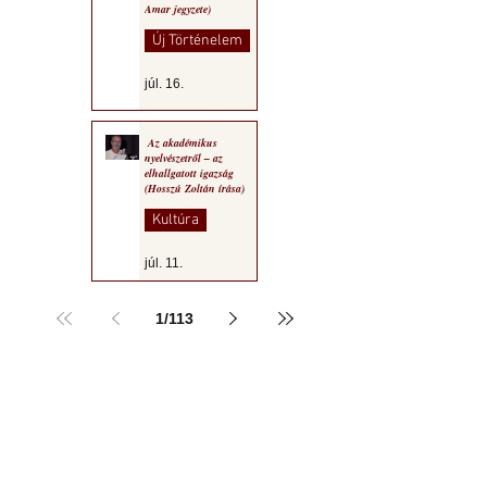
Amar jegyzete)
Új Történelem
júl. 16.
Az akadémikus
nyelvészetről – az
elhallgatott igazság
(Hosszú Zoltán írása)
Kultúra
júl. 11.
1
/
113
a MOGY honlapján