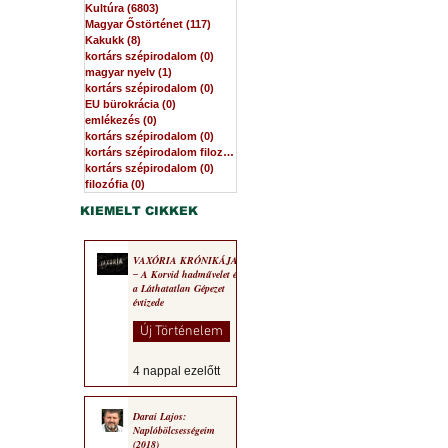
Kultúra
(6803)
6803 bejegyzés
Magyar Őstörténet
(117)
117 bejegyzés
Kakukk
(8)
8 bejegyzés
kortárs szépirodalom
(0)
0 bejegyzés
magyar nyelv
(1)
1 bejegyzés
kortárs szépirodalom
(0)
0 bejegyzés
EU bürokrácia
(0)
0 bejegyzés
emlékezés
(0)
0 bejegyzés
kortárs szépirodalom
(0)
0 bejegyzés
kortárs szépirodalom filozófia
(0)
0 bejegyzés
kortárs szépirodalom
(0)
0 bejegyzés
filozófia
(0)
0 bejegyzés
KIEMELT CIKKEK
VAXÓRIA KRÓNIKÁJA
‒ A Korvid hadművelet és
a Láthatatlan Gépezet
évtizede
Új Történelem
4 nappal ezelőtt
Darai Lajos:
Naplóbölcsességeim
(2018)