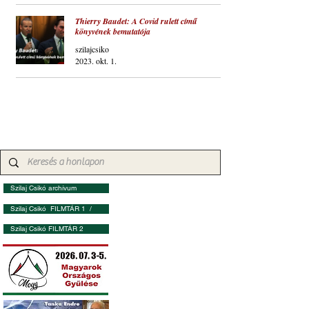
Thierry Baudet: A Covid rulett című
könyvének bemutatója
szilajcsiko
2023. okt. 1.
Szilaj Csikó archívum
Szilaj Csikó FILMTÁR 1 /
Szilaj Csikó FILMTÁR 2