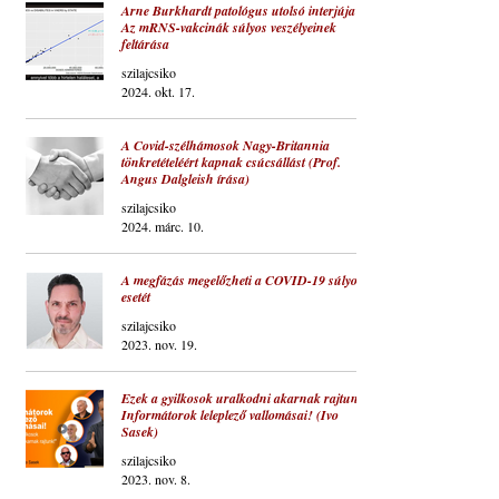
Arne Burkhardt patológus utolsó interjúja ‒
Az mRNS-vakcinák súlyos veszélyeinek
feltárása
szilajcsiko
2024. okt. 17.
A Covid-szélhámosok Nagy-Britannia
tönkretételéért kapnak csúcsállást (Prof.
Angus Dalgleish írása)
szilajcsiko
2024. márc. 10.
A megfázás megelőzheti a COVID-19 súlyos
esetét
szilajcsiko
2023. nov. 19.
Ezek a gyilkosok uralkodni akarnak rajtunk!
Informátorok leleplező vallomásai! (Ivo
Sasek)
szilajcsiko
2023. nov. 8.