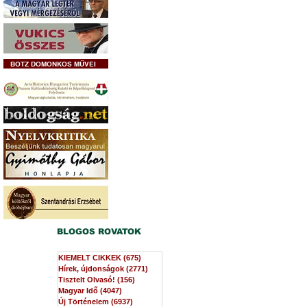
BOTZ DOMONKOS MŰVEI
BLOGOS ROVATOK
KIEMELT CIKKEK
(675)
675 bejegyzés
Hírek, újdonságok
(2771)
2771 bejegyzés
Tisztelt Olvasó!
(156)
156 bejegyzés
Magyar Idő
(4047)
4047 bejegyzés
Új Történelem
(6937)
6937 bejegyzés