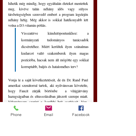
hihetik még mindig, hogy egyáltalán életeket mentettek 
meg, kivéve talán néhány idős vagy súlyos 
társbetegségben szenvedő embert a program legelején 
néhány hétig. Még akkor is sokkal hatékonyabb lett 
volna a D3-vitamin-pótlás.
Visszatérve kiindulópontunkhoz: a 
kormányzati tudományos tanácsadók 
dicséretéhez. Miért kerültek ilyen szánalmas 
kudarcot valló szakemberek ilyen magas 
pozícióba, hacsak nem áll mögötte egy sokkal 
korruptabb, baljós és hataloméhes terv?
Vonja le a saját következtetéseit, de én Dr. Rand Paul 
amerikai szenátorral tartok, aki nyilvánosan követelte, 
hogy Faucit zárják börtönbe  a világjárvány 
hazugságaiban és eltussolásában játszott szerepe miatt. 
Véleményem szerint a korábbi brit csatlósait, Van-
Tamot és Vallance-t, valamint a másik 
mesterszakembert, Jeremy Farrar-t is be kellene zárni. 
Phone
Email
Facebook
Nekik 
a tárgyalóteremben van a helyük, nem pedig a 
hatalmas nemzetközi uraiknak nyújtott 