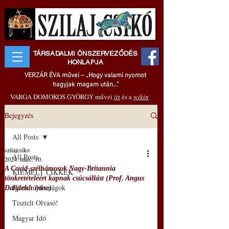
TÁRSADALMI ÖNSZERVEZŐDÉS
HONLAPJA
VERZÁR ÉVA művei – „Hogy valami nyomot
hagyjak magam után..."
VARGA DOMOKOS GYÖRGY művei
itt
és a
wikin
Bejegyzés
All Posts
szilajcsiko
All Posts
2024. márc. 10.
A Covid-szélhámosok Nagy-Britannia
KIEMELT CIKKEK
tönkretételéért kapnak csúcsállást (Prof. Angus
Hírek, újdonságok
Dalgleish írása)
Tisztelt Olvasó!
Magyar Idő