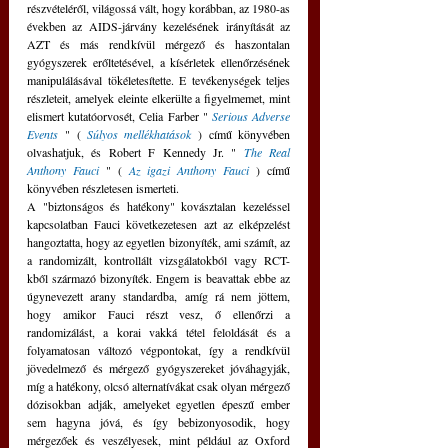
részvételéről, világossá vált, hogy korábban, az 1980-as 
években az AIDS-járvány kezelésének irányítását az 
AZT és más rendkívül mérgező és haszontalan 
gyógyszerek erőltetésével, a kísérletek ellenőrzésének 
manipulálásával tökéletesítette. E tevékenységek teljes 
részleteit, amelyek eleinte elkerülte a figyelmemet, mint 
elismert kutatóorvosét, Celia Farber " 
Serious Adverse 
Events
" ( 
Súlyos mellékhatások
) című könyvében 
olvashatjuk, és Robert F Kennedy Jr. " 
The Real 
Anthony Fauci
" ( 
Az igazi Anthony Fauci
) című 
könyvében részletesen ismerteti.
A "biztonságos és hatékony" kovásztalan kezeléssel 
kapcsolatban Fauci következetesen azt az elképzelést 
hangoztatta, hogy az egyetlen bizonyíték, ami számít, az 
a randomizált, kontrollált vizsgálatokból vagy RCT-
kből származó bizonyíték. Engem is beavattak ebbe az 
úgynevezett arany standardba, amíg rá nem jöttem, 
hogy amikor Fauci részt vesz, ő ellenőrzi a 
randomizálást, a korai vakká tétel feloldását és a 
folyamatosan változó végpontokat, így a rendkívül 
jövedelmező és mérgező gyógyszereket jóváhagyják, 
míg a hatékony, olcsó alternatívákat csak olyan mérgező 
dózisokban adják, amelyeket egyetlen épeszű ember 
sem hagyna jóvá, és így bebizonyosodik, hogy 
mérgezőek és veszélyesek, mint például az Oxford 