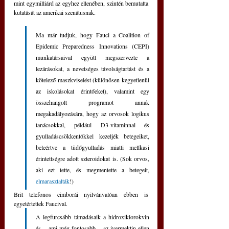
mint egymilliárd az egyhez ellenében, szintén bemutatta 
kutatását az amerikai szenátusnak.
Ma már tudjuk, hogy Fauci a Coalition of 
Epidemic Preparedness Innovations (CEPI) 
munkatársaival együtt megszervezte a 
lezárásokat, a nevetséges távolságtartást és a 
kötelező maszkviselést (különösen kegyetlenül 
az iskolásokat érintőeket), valamint egy 
összehangolt programot annak 
megakadályozására, hogy az orvosok logikus 
tanácsokkal, például D3-vitaminnal és 
gyulladáscsökkentőkkel kezeljék betegeiket, 
beleértve a tüdőgyulladás miatti mellkasi 
érintettségre adott szteroidokat is. (Sok orvos, 
aki ezt tette, és megmentette a betegeit, 
elmarasztalták
!) 
Brit telefonos cimborái nyilvánvalóan ebben is 
egyetértettek Faucival.
A legfurcsább támadásaik a hidroxiklorokvin 
és – ami még fontosabb – az ivermektin ellen 