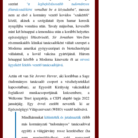
szerint
"a legbefolyásosabb tudományos 
főtanácsadóként
 vonulhat be a köztudatba"
, messze 
nem az első a kormány vezető kovidos "szakértői" 
közül, akinek a szolgálatait ilyen hamar keresik 
nyugdíjba vonulása után. Tavaly májusban, kevesebb 
mint két hónappal a lemondása után a korábbi helyettes 
egészségügyi főtisztviselő, 
Sir Jonathan Van-Tam
részmunkaidős klinikai tanácsadóként vállalt szerepet a 
Moderna amerikai gyógyszeripari és biotechnológiai 
vállalatnál, a kovid vakcina gyártójánál. Három 
hónappal később a Moderna kinevezte őt az 
orvosi 
ügyekért felelős vezető tanácsadójává
.
Aztán ott van Sir 
Jeremy Farrar
, aki korábban a Sage 
(tudományos tanácsadó csoport a vészhelyzetekkel 
kapcsolatban), az Egyesült Királyság vakcinákkal 
foglalkozó munkacsoportjának kulcsembere, a 
Wellcome Trust igazgatója, a CEPI alapító tagja 2022 
januárjáig. Egy évvel ezelőtt nevezték ki az 
Egészségügyi Világszervezet (WHO) vezető tudósává.
Mindhármukat 
kitüntették és jutalmazták
 (több 
más kormányzati "tudományos" tanácsadóval 
együtt) a világjárvány rossz kezeléséhez (ha 
nem manipulálásához) való nagyszerű 