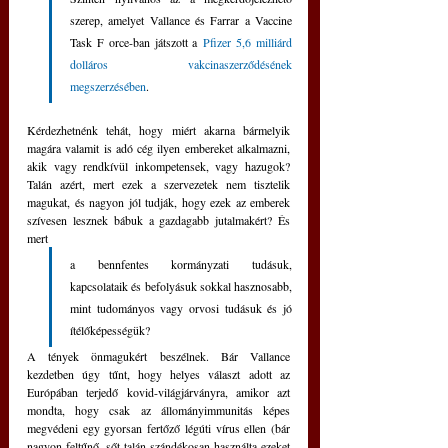
szerep, amelyet Vallance és Farrar a Vaccine 
Task F orce-ban játszott a
 Pfizer 5,6 milliárd 
dolláros vakcinaszerződésének 
megszerzésében
.
Kérdezhetnénk tehát, hogy miért akarna bármelyik 
magára valamit is adó cég ilyen embereket alkalmazni, 
akik vagy rendkívül inkompetensek, vagy hazugok? 
Talán azért, mert ezek a szervezetek nem tisztelik 
magukat, és nagyon jól tudják, hogy ezek az emberek 
szívesen lesznek bábuk a gazdagabb jutalmakért? És 
mert 
a bennfentes kormányzati tudásuk, 
kapcsolataik és befolyásuk sokkal hasznosabb, 
mint tudományos vagy orvosi tudásuk és jó 
ítélőképességük?
A tények önmagukért beszélnek. Bár Vallance 
kezdetben úgy tűnt, hogy helyes választ adott az 
Európában terjedő kovid-világjárványra, amikor azt 
mondta, hogy csak az állományimmunitás képes 
megvédeni egy gyorsan fertőző légúti vírus ellen (bár 
nagyon feltűnő, sőt talán szándékosan használta ezeket 