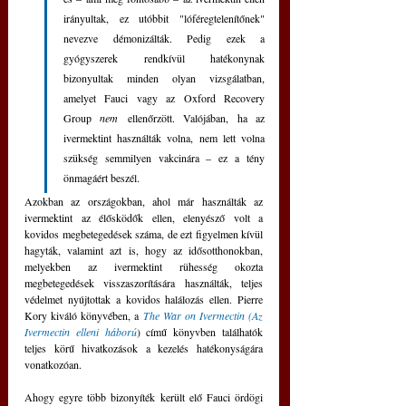
irányultak, ez utóbbit "lóféregtelenítőnek" 
nevezve démonizálták. Pedig ezek a 
gyógyszerek rendkívül hatékonynak 
bizonyultak minden olyan vizsgálatban, 
amelyet Fauci vagy az Oxford Recovery 
Group 
nem
 ellenőrzött. Valójában, ha az 
ivermektint használták volna, nem lett volna 
szükség semmilyen vakcinára – ez a tény 
önmagáért beszél. 
Azokban az országokban, ahol már használták az 
ivermektint az élősködők ellen, elenyésző volt a 
kovidos megbetegedések száma, de ezt figyelmen kívül 
hagyták, valamint azt is, hogy az idősotthonokban, 
melyekben az ivermektint rühesség okozta 
megbetegedések visszaszorítására használták, teljes 
védelmet nyújtottak a kovidos halálozás ellen. Pierre 
Kory kiváló könyvében, a 
The War on Ivermectin (Az 
Ivermectin elleni háború
) című könyvben találhatók 
teljes körű hivatkozások a kezelés hatékonyságára 
vonatkozóan.
Ahogy egyre több bizonyíték került elő Fauci ördögi 