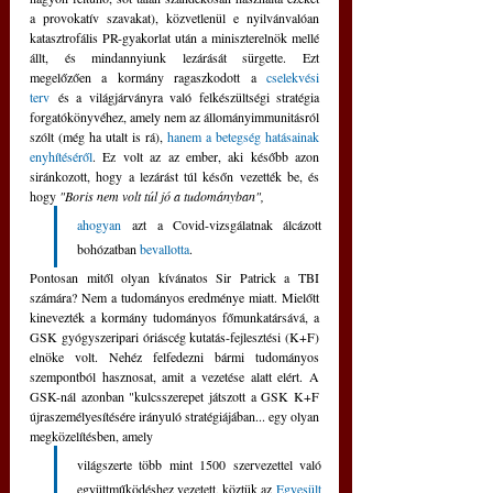
a provokatív szavakat), közvetlenül e nyilvánvalóan 
katasztrofális PR-gyakorlat után a miniszterelnök mellé 
állt, és mindannyiunk lezárását sürgette. Ezt 
megelőzően a kormány ragaszkodott a 
cselekvési 
terv
 és a világjárványra való felkészültségi stratégia 
forgatókönyvéhez, amely nem az állományimmunitásról 
szólt (még ha utalt is rá), 
hanem a betegség hatásainak 
enyhítéséről
. Ez volt az az ember, aki később azon 
siránkozott, hogy a lezárást túl későn vezették be, és 
hogy 
"Boris nem volt túl jó a tudományban",
ahogyan
 azt a Covid-vizsgálatnak álcázott 
bohózatban 
bevallotta
.
Pontosan mitől olyan kívánatos Sir Patrick a TBI 
számára? Nem a tudományos eredménye miatt. Mielőtt 
kinevezték a kormány tudományos főmunkatársává, a 
GSK gyógyszeripari óriáscég kutatás-fejlesztési (K+F) 
elnöke volt. Nehéz felfedezni bármi tudományos 
szempontból hasznosat, amit a vezetése alatt elért. A 
GSK-nál azonban "kulcsszerepet játszott a GSK K+F 
újraszemélyesítésére irányuló stratégiájában... egy olyan 
megközelítésben, amely 
világszerte több mint 1500 szervezettel való 
együttműködéshez vezetett, köztük az
 Egyesült 