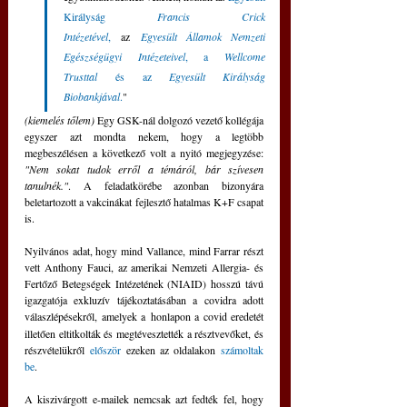
Királyság 
Francis Crick 
Intézetével
,
 az
Egyesült Államok Nemzeti 
Egészségügyi Intézeteivel
, a 
Wellcome 
Trusttal
 és az 
Egyesült Királyság 
Biobankjával
.
" 
(kiemelés tőlem)
 Egy GSK-nál dolgozó vezető kollégája 
egyszer azt mondta nekem, hogy a legtöbb 
megbeszélésen a következő volt a nyitó megjegyzése: 
"Nem sokat tudok erről a témáról, bár szívesen 
tanulnék."
. A feladatkörébe azonban bizonyára 
beletartozott a vakcinákat fejlesztő hatalmas K+F csapat 
is.
Nyilvános adat, hogy mind Vallance, mind Farrar részt 
vett Anthony Fauci, az amerikai Nemzeti Allergia- és 
Fertőző Betegségek Intézetének (NIAID) hosszú távú 
igazgatója exkluzív tájékoztatásában a covidra adott 
válaszlépésekről, amelyek a
honlapon a covid eredetét 
illetően eltitkolták és megtévesztették a résztvevőket, és 
részvételükről
 először
 ezeken az oldalakon
 számoltak 
be
.
A kiszivárgott e-mailek nemcsak azt fedték fel, hogy 