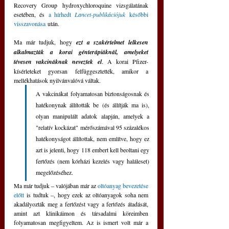
Recovery Group hydroxychloroquine vizsgálatának 
esetében, és
 a hírhedt 
Lancet-publikációjuk
 későbbi 
visszavonása
 után.
Ma már tudjuk, hogy 
ezt a szakértelmet lelkesen 
alkalmazták a korai génterápiáknál, amelyeket 
tévesen vakcináknak neveztek el
. A korai Pfizer-
kísérleteket gyorsan felfüggesztették, amikor a 
mellékhatások nyilvánvalóvá váltak. 
A vakcinákat folyamatosan biztonságosnak és 
hatékonynak állították be (és állítják ma is), 
olyan manipulált adatok alapján, amelyek a 
"relatív kockázat" mérőszámával 95 százalékos 
hatékonyságot állítottak, nem említve, hogy ez 
azt is jelenti, hogy 118 embert kell beoltani egy 
fertőzés (nem kórházi kezelés vagy haláleset) 
megelőzéséhez. 
Ma már tudjuk – valójában már az 
oltóanyag bevezetése 
előtt
 is tudtuk –, hogy ezek az oltóanyagok soha nem 
akadályozták meg a fertőzést vagy a fertőzés átadását, 
amint azt klinikáimon és társadalmi köreimben 
folyamatosan megfigyeltem. Az is ismert volt már a 