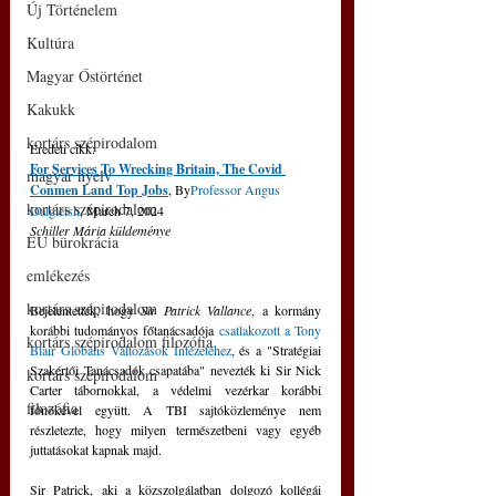
Új Történelem
Kultúra
Magyar Őstörténet
Kakukk
kortárs szépirodalom
Eredeti cikk:
For Services To Wrecking Britain, The Covid 
magyar nyelv
Conmen Land Top Jobs
, By
Professor Angus 
kortárs szépirodalom
Dalgleish
, March 7, 2024
Schiller Mária küldeménye
EU bürokrácia
emlékezés
kortárs szépirodalom
Bejelentették, hogy 
Sir Patrick Vallance
, a kormány 
korábbi tudományos főtanácsadója 
csatlakozott a Tony 
kortárs szépirodalom filozófia
Blair Globális Változások Intézetéhez
, és a "Stratégiai 
Szakértői Tanácsadók csapatába" nevezték ki Sir Nick 
kortárs szépirodalom
Carter tábornokkal, a védelmi vezérkar korábbi 
filozófia
főnökével együtt. A TBI sajtóközleménye nem 
részletezte, hogy milyen természetbeni vagy egyéb 
juttatásokat kapnak majd.
Sir Patrick, aki a közszolgálatban dolgozó kollégái 