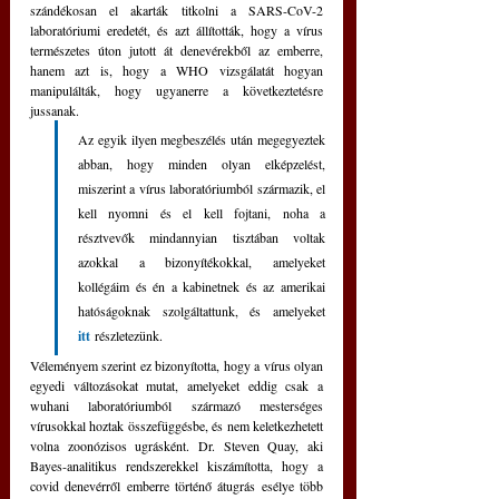
szándékosan el akarták titkolni a SARS-CoV-2 
laboratóriumi eredetét, és azt állították, hogy a vírus 
természetes úton jutott át denevérekből az emberre, 
hanem azt is, hogy a WHO vizsgálatát hogyan 
manipulálták, hogy ugyanerre a következtetésre 
jussanak. 
Az egyik ilyen megbeszélés után megegyeztek 
abban, hogy minden olyan elképzelést, 
miszerint a vírus laboratóriumból származik, el 
kell nyomni és el kell fojtani, noha a 
résztvevők mindannyian tisztában voltak 
azokkal a bizonyítékokkal, amelyeket 
kollégáim és én a kabinetnek és az amerikai 
hatóságoknak szolgáltattunk, és amelyeket 
itt
részletezünk.
Véleményem szerint ez bizonyította, hogy a vírus olyan 
egyedi változásokat mutat, amelyeket eddig csak a 
wuhani laboratóriumból származó mesterséges 
vírusokkal hoztak összefüggésbe, és nem keletkezhetett 
volna zoonózisos ugrásként. Dr. Steven Quay, aki 
Bayes-analitikus rendszerekkel kiszámította, hogy a 
covid denevérről emberre történő átugrás esélye több 