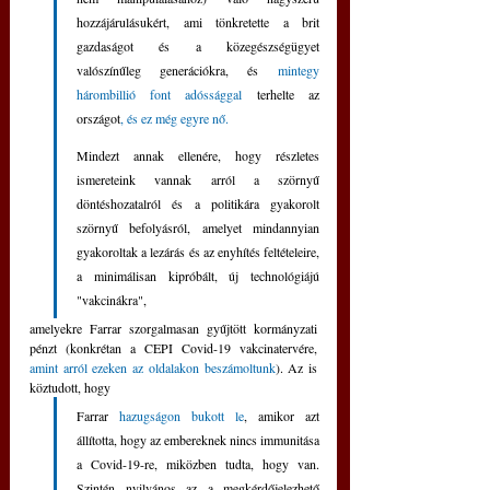
hozzájárulásukért, ami tönkretette a brit 
gazdaságot és a közegészségügyet 
valószínűleg generációkra, és
 mintegy 
hárombillió font adóssággal
 terhelte az 
országot
, és ez még egyre nő.
Mindezt annak ellenére, hogy részletes 
ismereteink vannak arról a szörnyű 
döntéshozatalról és a politikára gyakorolt 
szörnyű befolyásról, amelyet mindannyian 
gyakoroltak a lezárás és az enyhítés feltételeire, 
a minimálisan kipróbált, új technológiájú 
"vakcinákra", 
amelyekre Farrar szorgalmasan gyűjtött kormányzati 
pénzt (konkrétan a CEPI Covid-19 vakcinatervére, 
amint arról ezeken az oldalakon beszámoltunk
). Az is 
köztudott, hogy 
Farrar 
hazugságon bukott le
, amikor azt 
állította, hogy az embereknek nincs immunitása 
a Covid-19-re, miközben tudta, hogy van. 
Szintén nyilvános az a megkérdőjelezhető 