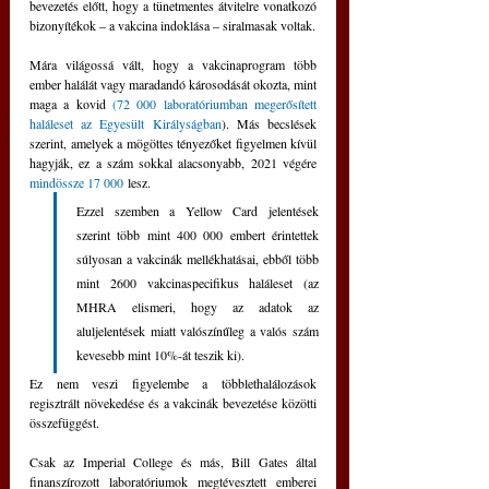
bevezetés előtt, hogy a tünetmentes átvitelre vonatkozó 
bizonyítékok – a vakcina indoklása – siralmasak voltak.
Mára világossá vált, hogy a vakcinaprogram több 
ember halálát vagy maradandó károsodását okozta, mint 
maga a kovid 
(72 000 laboratóriumban megerősített 
haláleset az Egyesült Királyságban
). Más becslések 
szerint, amelyek a mögöttes tényezőket figyelmen kívül 
hagyják, ez a szám sokkal alacsonyabb, 2021 végére 
mindössze 17 000
 lesz. 
Ezzel szemben a Yellow Card jelentések 
szerint több mint 400 000 embert érintettek 
súlyosan a vakcinák mellékhatásai, ebből több 
mint 2600 vakcinaspecifikus haláleset (az 
MHRA elismeri, hogy az adatok az 
aluljelentések miatt valószínűleg a valós szám 
kevesebb mint 10%-át teszik ki). 
Ez nem veszi figyelembe a többlethalálozások 
regisztrált növekedése és a vakcinák bevezetése közötti 
összefüggést.
Csak az Imperial College és más, Bill Gates által 
finanszírozott laboratóriumok megtévesztett emberei 