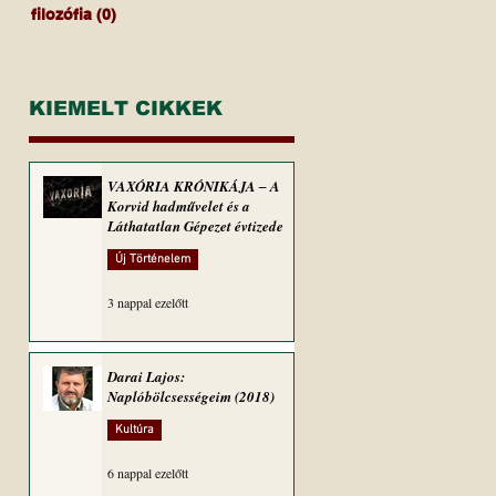
filozófia
(0)
0 bejegyzés
KIEMELT CIKKEK
VAXÓRIA KRÓNIKÁJA ‒ A
Korvid hadművelet és a
Láthatatlan Gépezet évtizede
Új Történelem
3 nappal ezelőtt
Darai Lajos:
Naplóbölcsességeim (2018)
Kultúra
6 nappal ezelőtt