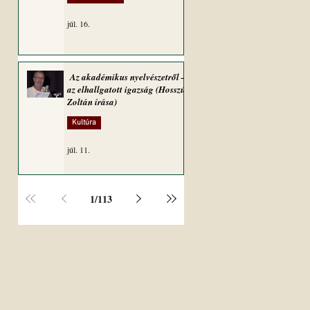
júl. 16.
Az akadémikus nyelvészetről –
az elhallgatott igazság (Hosszú
Zoltán írása)
Kultúra
júl. 11.
1
/
113