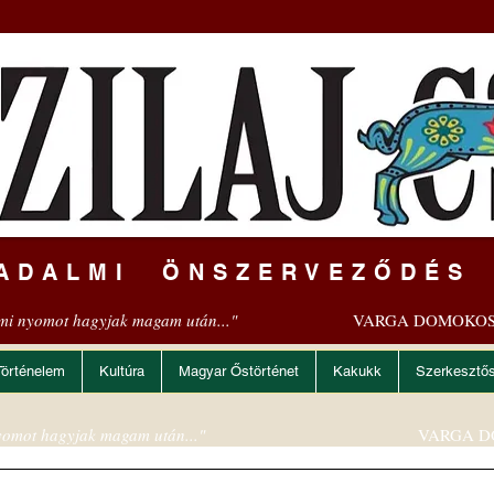
ADALMI ÖNSZERVEZŐDÉS
mi nyomot hagyjak magam után..."
VARGA DOMOKOS
Történelem
Kultúra
Magyar Őstörténet
Kakukk
Szerkesztő
omot hagyjak magam után..."
VARGA D