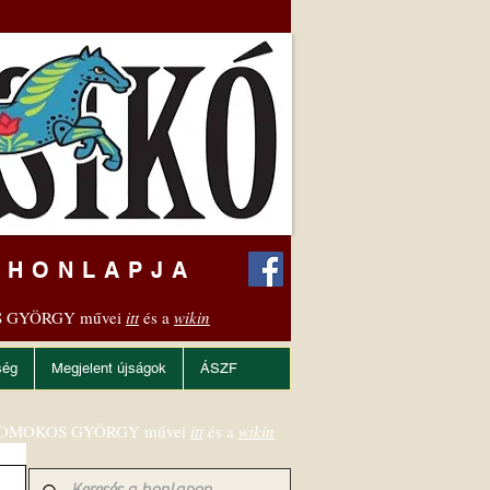
 HONLAPJA
 GYÖRGY művei
itt
és a
wikin
ség
Megjelent újságok
ÁSZF
OMOKOS GYÖRGY művei
itt
és a
wikin