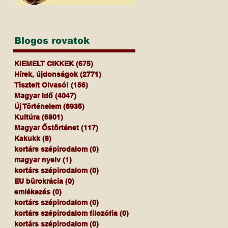
Blogos rovatok
KIEMELT CIKKEK
(675)
675 bejegyzés
Hírek, újdonságok
(2771)
2771 bejegyzés
Tisztelt Olvasó!
(156)
156 bejegyzés
Magyar Idő
(4047)
4047 bejegyzés
Új Történelem
(6935)
6935 bejegyzés
Kultúra
(6801)
6801 bejegyzés
Magyar Őstörténet
(117)
117 bejegyzés
Kakukk
(8)
8 bejegyzés
kortárs szépirodalom
(0)
0 bejegyzés
magyar nyelv
(1)
1 bejegyzés
kortárs szépirodalom
(0)
0 bejegyzés
EU bürokrácia
(0)
0 bejegyzés
emlékezés
(0)
0 bejegyzés
kortárs szépirodalom
(0)
0 bejegyzés
kortárs szépirodalom filozófia
(0)
0 bejegyzés
kortárs szépirodalom
(0)
0 bejegyzés