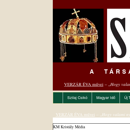
A TÁRS
VERZÁR ÉVA művei
– „
Hogy vala
Szilaj Csikó
Magyar Idő
Új 
VERZÁR ÉVA művei
– „
Hogy valami ny
KM Kristály Média