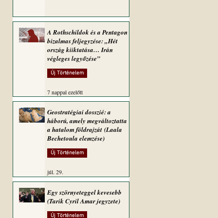
A Rothschildok és a Pentagon
bizalmas feljegyzése: „Hét
ország kiiktatása… Irán
végleges legyőzése”
Új Történelem
7 nappal ezelőtt
Geostratégiai dosszié: a
háború, amely megváltoztatta
a hatalom földrajzát (Laala
Bechetoula elemzése)
Új Történelem
júl. 29.
Egy szörnyeteggel kevesebb
(Tarik Cyril Amar jegyzete)
Új Történelem