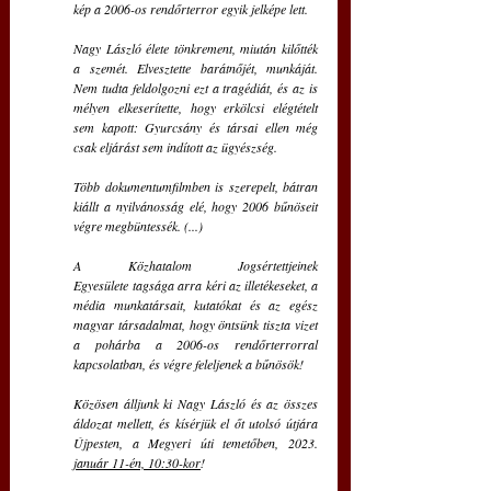
kép a 2006-os rendőrterror egyik jelképe lett.
Nagy László élete tönkrement, miután kilőtték 
a szemét. Elvesztette barátnőjét, munkáját. 
Nem tudta feldolgozni ezt a tragédiát, és az is 
mélyen elkeserítette, hogy erkölcsi elégtételt 
sem kapott: Gyurcsány és társai ellen még 
csak eljárást sem indított az ügyészség.
Több dokumentumfilmben is szerepelt, bátran 
kiállt a nyilvánosság elé, hogy 2006 bűnöseit 
végre megbüntessék. (...)
A Közhatalom Jogsértettjeinek 
Egyesülete tagsága arra kéri az illetékeseket, a 
média munkatársait, kutatókat és az egész 
magyar társadalmat, hogy öntsünk tiszta vizet 
a pohárba a 2006-os rendőrterrorral 
kapcsolatban, és végre feleljenek a bűnösök!
Közösen álljunk ki Nagy László és az összes 
áldozat mellett, és kísérjük el őt utolsó útjára 
Újpesten, a Megyeri úti temetőben, 2023. 
január 11-én, 10:30-kor
!