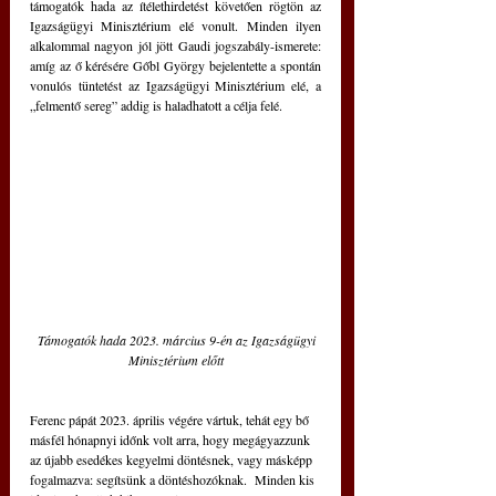
támogatók hada az ítélethirdetést követően rögtön az 
Igazságügyi Minisztérium elé vonult. Minden ilyen 
alkalommal nagyon jól jött Gaudi jogszabály-ismerete: 
amíg az ő kérésére Gőbl György bejelentette a spontán 
vonulós tüntetést az Igazságügyi Minisztérium elé, a 
„felmentő sereg” addig is haladhatott a célja felé.
Támogatók hada 2023. március 9-én az Igazságügyi 
Minisztérium előtt
Ferenc pápát 2023. április végére vártuk, tehát egy bő 
másfél hónapnyi időnk volt arra, hogy megágyazzunk 
az újabb esedékes kegyelmi döntésnek, vagy másképp 
fogalmazva: segítsünk a döntéshozóknak.  
Minden kis 