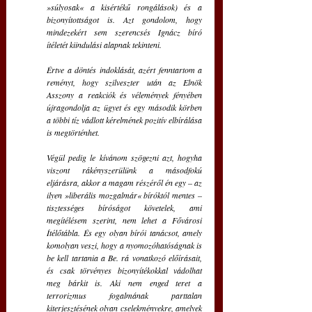
»súlyosak« a kisértékű rongálások) és a 
bizonyítottságot is. Azt gondolom, hogy 
mindezekért sem szerencsés Ignácz bíró 
ítéletét kiindulási alapnak tekinteni.
Értve a döntés indoklását, azért fenntartom a 
reményt, hogy szilveszter után az Elnök 
Asszony a reakciók és vélemények fényében 
újragondolja az ügyet és egy második körben 
a többi tíz vádlott kérelmének pozitív elbírálása 
is megtörténhet.
Végül pedig le kívánom szögezni azt, hogyha 
viszont rákényszerülünk a másodfokú 
eljárásra, akkor a magam részéről én egy – az 
ilyen »liberális mozgalmár« bíróktól mentes – 
tisztességes bíróságot követelek, ami 
megítélésem szerint, nem lehet a Fővárosi 
Ítélőtábla. És egy olyan bírói tanácsot, amely 
komolyan veszi, hogy a nyomozóhatóságnak is 
be kell tartania a Be. rá vonatkozó előírásait, 
és csak törvényes bizonyítékokkal vádolhat 
meg bárkit is. Aki nem enged teret a 
terrorizmus fogalmának parttalan 
kiterjesztésének olyan cselekményekre, amelyek 