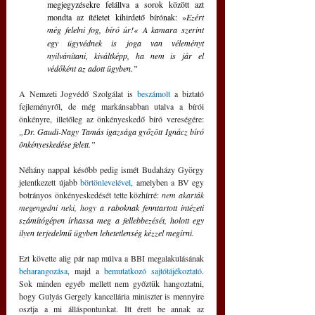
megjegyzésekre felállva a sorok között azt 
mondta az ítéletet kihirdető bírónak: »
Ezért 
még felelni fog, bíró úr!«
A kamara szerint 
egy ügyvédnek is joga van véleményt 
nyilvánítani, kiváltképp, ha nem is jár el 
védőként az adott ügyben.”
A Nemzeti Jogvédő Szolgálat is 
beszámolt
 a biztató 
fejleményről, de még markánsabban utalva a bírói 
önkényre, illetőleg az önkényeskedő bíró vereségére: 
„
Dr. Gaudi-Nagy Tamás igazsága győzött Ignácz bíró 
önkényeskedése felett.”
Néhány nappal később pedig ismét Budaházy György 
jelentkezett újabb 
börtönlevelével
, amelyben a BV egy  
botrányos önkényeskedését tette közhírré: 
nem akarták 
megengedni neki, hogy 
a raboknak fenntartott intézeti 
számítógépen írhassa meg a fellebbezését, holott egy 
ilyen terjedelmű ügyben lehetetlenség kézzel megírni.
Ezt követte alig pár nap múlva a BBI megalakulásának 
beharangozása
, majd a 
bemutatkozó sajtótájékoztató
. 
Sok minden egyéb mellett nem győztük hangoztatni, 
hogy Gulyás Gergely kancellária miniszter is mennyire 
osztja a mi álláspontunkat. Itt érett be annak az 