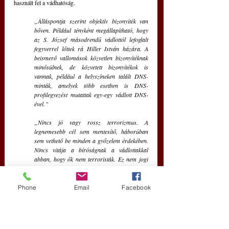
használt fel a vádhatóság.
„Álláspontja szerint objektív bizonyíték van 
bőven. Például tényként megállapítható, hogy 
az S. József másodrendű vádlottól lefoglalt 
fegyverrel lőttek rá Hiller István házára. A 
beismerő vallomások közvetlen bizonyítéknak 
minősülnek, de közvetett bizonyítékok is 
vannak, például a helyszíneken talált DNS-
minták, amelyek több esetben is DNS-
profilegyezést mutattak egy-egy vádlott DNS-
ével.”
„Nincs jó vagy rossz terrorizmus. A 
legnemesebb cél sem mentesítő, háborúban 
sem vethető be minden a győzelem érdekében. 
Nincs vitája a bíróságnak a vádlottakkal 
abban, hogy ők nem terroristák. Ez nem jogi 
kifejezés. 
A bíróságnak büntetőjogi szakmai 
alapon kellett eldönteni, hogy 
Phone
Email
Facebook
terrorcselekményt elkövetettek-e. A laikus 
szemlélet és a szakmai elválik egymástól
 – 
hangsúlyozta a bíró, aki egy EU-
kerethatározatra hivatkozik itt: a szabályozás 
keretei kötelezőek, de olyan cselekmény is lehet 