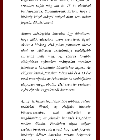
szemben zajlik még ma is, 13 év elteltével 
büntetőeljárás. Sajnálatosnak tartom, hogy a 
bíróság közel másfél évtized alatt sem tudott 
jogerős döntést hozni. 
Alapos mérlegelést követően úgy döntöttem, 
hogy különválasztom azon személyek ügyét, 
akiket a bíróság első fokon felmentett, illetve 
ahol az elkövetett cselekményt csekélyebb 
súlyúnak ítélte meg. Az eljárás további 
elhúzódása számukra aránytalan sérelmet 
jelentene a kiszabható büntetéshez képest. Az 
előzetes letartóztatásban töltött idő és a 13 éve 
tartó vesszőfutás az érintetteket és családjaikat 
alaposan megpróbálta. Hét személy esetében 
ezért eljárási kegyelemről döntöttem.
Az ügy terheltjei közül azonban többeket súlyos 
vádakkal illettek, az elsőfokú bíróság 
bűnszervezetben való elkövetést is 
megállapított, és jelentős büntetés kiszabása 
mellett döntött. Esetükben olyan súlyos 
cselekményekről szól a vád, hogy csak jogerős 
bírósági ítéletet követően tartom helyesnek 