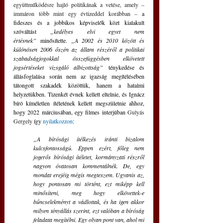
együttműködésre hajló politikának a vetése, amely – 
immáron több mint egy évtizeddel korábban – 
a 
fideszes és a jobbikos képviselők közt kialakult 
szóváltást 
„kedélyes elvi egyet nem 
értésnek”
 minősítette. 
„A 2002 és 2010 között és 
különösen 2006 őszén az állam részéről a politikai 
szabadságjogokkal összefüggésben elkövetett 
jogsértéseket vizsgáló albizottság” 
ténykedése és 
állásfoglalása során nem az igazság megítélésében 
tátongott szakadék közöttük, hanem a hatalmi 
helyzetükben. Tizenkét évnek kellett eltelnie, és Ignácz 
bíró kíméletlen ítéletének kellett megszületnie ahhoz, 
hogy 2022 márciusában, egy filmes interjúban 
Gulyás 
Gergely 
így 
nyilatkozzon
:
„A bírósági ítélkezés iránti bizalom 
kulcsfontosságú. Éppen ezért, főleg nem 
jogerős bírósági ítéletet, kormányzati részről 
nagyon óvatosan kommentálnék. De, egy 
mondat erejéig mégis megteszem. Ugyanis az, 
hogy pontosan mi történt, ezt miképp kell 
minősíteni, meg hogy elkövettek-e 
bűncselekményt a vádlottak, és ha igen akkor 
milyen tényállás szerint, ezt valóban a bíróság 
feladata megítélni. Egy olyan pont van, ahol mi 