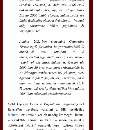
Skrabski Fruzsina, az Áldozatok 2006 című 
dokumentumfilm készítője, aki állítja, Nagy 
László 2006 újabb áldozat, halála pedig egy 
újabb felkiáltójel ebben a drámában. – Vannak 
még sorstársak, akikre figyelnünk és 
vigyáznunk kell! 
Amikor 2021-ben elmentünk Gyurcsány 
Ferenc egyik fórumára, hogy szembesítsük őt 
mindazzal, ami 2006-ban, az ő 
miniszterelnöksége alatt történt, Laci mellett 
velünk volt két másik áldozat is. Gergőt, aki 
2006-ban 20 éves volt, most százalékolták le. 
Az édesapja rendszeresen hív fel sírva, mert 
aggódik a fiáért, fél, mi lesz Gergővel, ha ő 
már nem tudja támogatni – mondta Skrabski 
Fruzsina, aki szerint életjáradékot kéne adni a 
2006-ban rokkanttá tett áldozatoknak. 
Gőbl György külön a 
Közhatalom Jogsértettjeinek 
Egyesülete
nevében, valamint a BBI testületileg 
felhívást
 tett közzé a velünk mindig készséges „baráti” 
– leginkább „nemzeti radikális” – sajtón, valamint a 
„közösségi médián” keresztül, hogy 
 „
Minél többen 