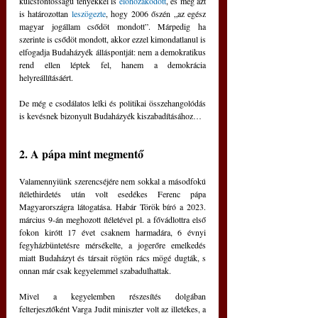
kulcsfontosságú tényekkel is 
előhozakodott
, és még azt 
is határozottan 
leszögezte
, hogy 2006 őszén „az egész 
magyar jogállam csődöt mondott”. Márpedig ha 
szerinte is csődöt mondott, akkor ezzel kimondatlanul is 
elfogadja Budaházyék álláspontját: nem a demokratikus 
rend ellen léptek fel, hanem a demokrácia 
helyreállításáért.
De még e csodálatos lelki és politikai összehangolódás 
is kevésnek bizonyult Budaházyék kiszabadításához…
2. A pápa mint megmentő
Valamennyiünk szerencséjére nem sokkal a másodfokú 
ítélethirdetés után volt esedékes Ferenc pápa 
Magyarországra látogatása. Habár Török bíró a 2023. 
március 9-án meghozott ítéletével pl. a fővádlottra első 
fokon kirótt 17 évet csaknem harmadára, 6 évnyi 
fegyházbüntetésre mérsékelte, a jogerőre emelkedés 
miatt Budaházyt és társait rögtön rács mögé dugták, s 
onnan már csak kegyelemmel szabadulhattak.
Mivel a kegyelemben részesítés dolgában 
felterjesztőként Varga Judit miniszter volt az illetékes, a 