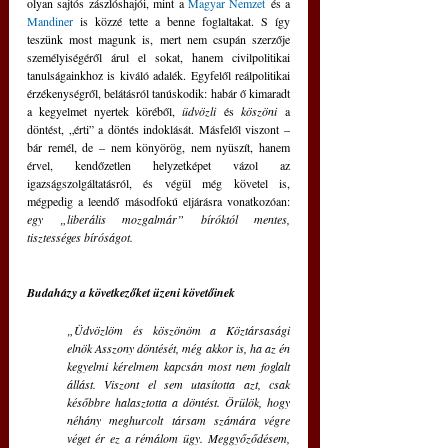
olyan sajtós zászlóshajói, mint a 
Magyar Nemzet
 és a 
Mandiner
 is közzé tette a benne foglaltakat. S így 
teszünk most magunk is, mert nem csupán szerzője 
személyiségéről árul el sokat, hanem civilpolitikai 
tanulságainkhoz is kiváló adalék. Egyfelől reálpolitikai 
érzékenységről, belátásról tanúskodik: habár ő kimaradt 
a kegyelmet nyertek köréből, 
üdvözli
 és 
köszöni
 a 
döntést, „érti” a döntés indoklását. Másfelől viszont – 
bár remél, de – nem könyörög, nem nyüszít, hanem 
érvel, kendőzetlen helyzetképet vázol az 
igazságszolgáltatásról, és végül még követel is, 
mégpedig a leendő másodfokú eljárásra vonatkozóan: 
egy „liberális mozgalmár” bíróktól mentes, 
tisztességes bíróságot.
Budaházy a következőket üzeni követőinek
„Üdvözlöm és köszönöm a Köztársasági 
elnök Asszony döntését, még akkor is, ha az én 
kegyelmi kérelmem kapcsán most nem foglalt 
állást. Viszont el sem utasította azt, csak 
későbbre halasztotta a döntést. Örülök, hogy 
néhány meghurcolt társam számára végre 
véget ér ez a rémálom ügy. Meggyőződésem, 