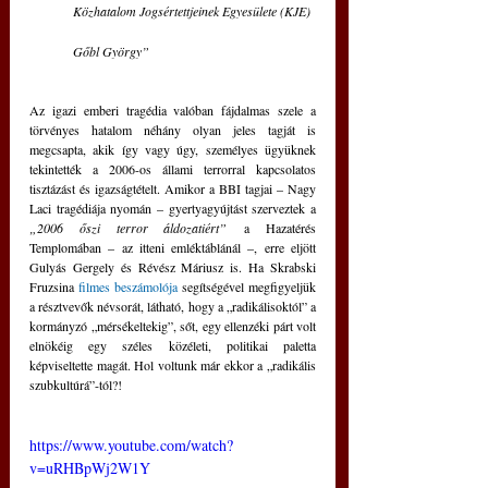
Közhatalom Jogsértettjeinek Egyesülete (KJE)
Gőbl György”
Az igazi emberi tragédia valóban fájdalmas szele a 
törvényes hatalom néhány olyan jeles tagját is 
megcsapta, akik így vagy úgy, személyes ügyüknek 
tekintették a 2006-os állami terrorral kapcsolatos 
tisztázást és igazságtételt. Amikor a BBI tagjai – Nagy 
Laci tragédiája nyomán – gyertyagyújtást szerveztek a 
„2006 őszi terror áldozatiért”
 a Hazatérés 
Templomában – az itteni emléktáblánál –, erre eljött 
Gulyás Gergely és Révész Máriusz is. Ha Skrabski 
Fruzsina 
filmes beszámolója
 segítségével megfigyeljük 
a résztvevők névsorát, látható, hogy a „radikálisoktól” a 
kormányzó „mérsékeltekig”, sőt, egy ellenzéki párt volt 
elnökéig egy széles közéleti, politikai paletta 
képviseltette magát. Hol voltunk már ekkor a „radikális 
szubkultúrá”-tól?! 
https://www.youtube.com/watch?
v=uRHBpWj2W1Y