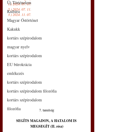
Új Történelem
1.) 2024. 07. 07. 
2.) 2024. 07. 11. 
Kultúra
3.) 2024. 11. 07.
Magyar Őstörténet
Kakukk
kortárs szépirodalom
magyar nyelv
kortárs szépirodalom
EU bürokrácia
emlékezés
kortárs szépirodalom
kortárs szépirodalom filozófia
kortárs szépirodalom
filozófia
7. tanulság
SEGÍTS MAGADON, A HATALOM IS 
MEGSEGÍT (II. rész)