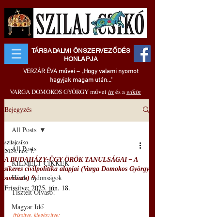
TÁRSADALMI ÖNSZERVEZŐDÉS
HONLAPJA
VERZÁR ÉVA művei – „Hogy valami nyomot
hagyjak magam után..."
VARGA DOMOKOS GYÖRGY művei
itt
és a
wikin
Bejegyzés
All Posts
szilajcsiko
All Posts
2024. nov. 7.
A BUDAHÁZY-ÜGY ÖRÖK TANULSÁGAI – A
KIEMELT CIKKEK
sikeres civilpolitika alapjai (Varga Domokos György
Hírek, újdonságok
sorozata) 9.
Frissítve:
2025. jún. 18.
Tisztelt Olvasó!
Magyar Idő
frissítve, kiegészítve: 