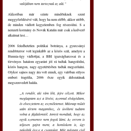
valójában nem tartoznak az alá.”
Akkoriban már szinte mindőnknek szent 
meggyőződésévé vált, hogy ha nem előbb, akkor utóbb, 
de minden vádlott kegyelemben fog részesülni. S a 
nemzeti kormány és Novák Katalin már csak a kedvező 
alkalmat lesi…
2006 feledhetetlen politikai botránya, a gyurcsányi 
rendőrterror volt leginkább az a közös szál, amelyre a 
Hunnia-ügy vádlottjai, a BBI igazságharcosai és a 
törvényes hatalom egyaránt jól rá tudtak hangolódni, 
közös hangon, nagy egyetértésben tudtak megszólalni. 
Olykor sajnos nagy ára volt ennek, egy valóban súlyos 
emberi tragédia, 2006 ősze egyik áldozatának 
megszenvedett halála. 
„
A rendőr, aki rám lőtt, fejre célzott. Mikor 
megkaptam azt a lövést, azonnal elvágódtam, 
és elvesztettem az eszméletemet. Másnap műtét 
után tértem magamhoz, és üvölteni tudtam 
volna a fájdalomtól. Annyit mondtak, hogy az 
egyik szememre nem fogok látni. Az orrom is 
teljesen gajra ment, a homlokom is, úgy 
pakolták össze a csontokat. Már másnap civil 