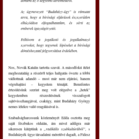
dönteni az ő kegyelmi kérelmeikről.
Az úgynevezett “Budaházy-ügy” is rámutat 
arra, hogy a bírósági eljárások észszerűtlen 
elhúzódása elfogadhatatlan, és sérti az 
emberek igazságérzetét.
Felhívom a jogalkotó és jogalkalmazó 
szerveket, hogy tegyenek lépéseket a bírósági 
döntéshozatal felgyorsítása érdekében.
Nos, Novák Katalin tartotta szavát. A másodfokú ítélet 
meghozataláig a részéről teljes hallgatás övezte a többi 
vádlottnak adandó – most már nem eljárási, hanem 
végrehajtási – kegyelem témáját. Bennfentes 
értesülésünk szerint meg volt elégedve a „hetek” 
kegyelemben részesítésének visszafogott 
sajtóvisszhangjával, csakúgy, mint Budaházy György 
nemes lélekre valló reagálásával is.
Szabadságharcosunk közleményét Edda osztotta meg 
saját fészbukos oldalán, ám mivel addigra már 
sikeresen kiléptünk a 
„radikális szubkultúrából”,
 s 
Budaházyék ügye társadalmi méretűvé dagadt, a Fidesz 