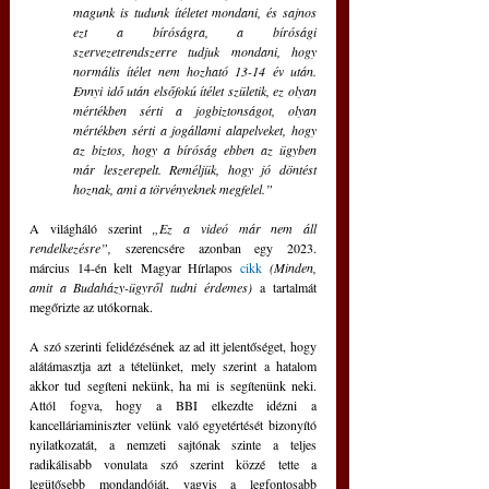
magunk is tudunk ítéletet mondani, és sajnos 
ezt a bíróságra, a bírósági 
szervezetrendszerre tudjuk mondani, hogy 
normális ítélet nem hozható 13-14 év után. 
Ennyi idő után elsőfokú ítélet születik, ez olyan 
mértékben sérti a jogbiztonságot, olyan 
mértékben sérti a jogállami alapelveket, hogy 
az biztos, hogy a bíróság ebben az ügyben 
már leszerepelt. Reméljük, hogy jó döntést 
hoznak, ami a törvényeknek megfelel.”
A világháló szerint 
„Ez a videó már nem áll 
rendelkezésre”,
 szerencsére azonban egy 2023. 
március 14-én kelt Magyar Hírlapos 
cikk
(Minden, 
amit a Budaházy-ügyről tudni érdemes) 
a tartalmát 
megőrizte az utókornak.
A szó szerinti felidézésének az ad itt jelentőséget, hogy 
alátámasztja azt a tételünket, mely szerint a hatalom 
akkor tud segíteni nekünk, ha mi is segítenünk neki. 
Attól fogva, hogy a BBI elkezdte idézni a 
kancelláriaminiszter velünk való egyetértését bizonyító 
nyilatkozatát, a nemzeti sajtónak szinte a teljes 
radikálisabb vonulata szó szerint közzé tette a 
legütősebb mondandóját, vagyis a legfontosabb 