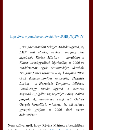
 https://www.youtube.com/watch?v=uRHBpWj2W1Y
„Beszédet mondott Schiffer András ügyvéd, az 
LMP volt elnöke, egykori országgyűlési 
képviselő; Révész Máriusz – korábban a 
Fidesz országgyűlési képviselője, a 2006-os 
rendőrterror egyik elszenvedője; Skrabski 
Fruzsina filmes újságíró – az Áldozatok 2006 
című dokumentumfilm rendezője; Hegedűs 
Loránt – a Hazatérés Temploma lelkésze; 
Gaudi-Nagy Tamás ügyvéd, a Nemzeti 
Jogvédő Szolgálat ügyvezetője; Balog Zoltán 
püspök. Az eseményen részt vett Gulyás 
Gergely kancellária miniszter is, aki szintén 
gyertyát gyújtott a 2006 őszi terror 
áldozatiért.”
Nem szólva arról, hogy Révész Máriusz a beszédében 