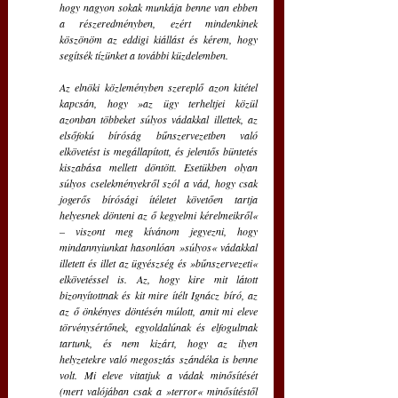
hogy nagyon sokak munkája benne van ebben 
a részeredményben, ezért mindenkinek 
köszönöm az eddigi kiállást és kérem, hogy 
segítsék tízünket a további küzdelemben.
Az elnöki közleményben szereplő azon kitétel 
kapcsán, hogy »az ügy terheltjei közül 
azonban többeket súlyos vádakkal illettek, az 
elsőfokú bíróság bűnszervezetben való 
elkövetést is megállapított, és jelentős büntetés 
kiszabása mellett döntött. Esetükben olyan 
súlyos cselekményekről szól a vád, hogy csak 
jogerős bírósági ítéletet követően tartja 
helyesnek dönteni az ő kegyelmi kérelmeikről« 
– viszont meg kívánom jegyezni, hogy 
mindannyiunkat hasonlóan »súlyos« vádakkal 
illetett és illet az ügyészség és »bűnszervezeti« 
elkövetéssel is. Az, hogy kire mit látott 
bizonyítottnak és kit mire ítélt Ignácz bíró, az 
az ő önkényes döntésén múlott, amit mi eleve 
törvénysértőnek, egyoldalúnak és elfogultnak 
tartunk, és nem kizárt, hogy az ilyen 
helyzetekre való megosztás szándéka is benne 
volt. Mi eleve vitatjuk a vádak minősítését 
(mert valójában csak a »terror« minősítéstől 