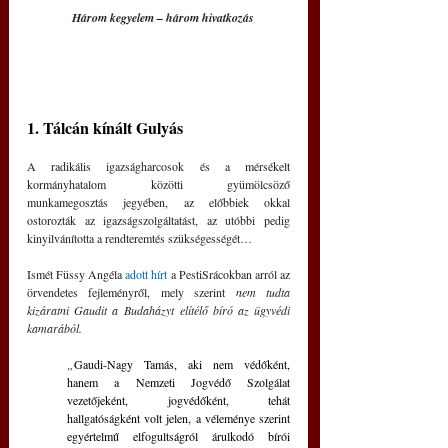
Három kegyelem – három hivatkozás
1. Tálcán kínált Gulyás
A radikális igazságharcosok és a mérsékelt 
kormányhatalom közötti gyümölcsöző 
munkamegosztás jegyében, az előbbiek okkal 
ostorozták az igazságszolgáltatást, az utóbbi pedig 
kinyilvánította a rendteremtés szükségességét…
Ismét Füssy Angéla 
adott hírt
 a PestiSrácokban arról az 
örvendetes fejleményről, mely szerint 
nem tudta 
kizáratni Gaudit a Budaházyt elítélő bíró az ügyvédi 
kamarából.
„
Gaudi-Nagy Tamás, aki nem védőként, 
hanem a Nemzeti Jogvédő Szolgálat 
vezetőjeként, jogvédőként, tehát 
hallgatóságként volt jelen, a véleménye szerint 
egyértelmű elfogultságról árulkodó bírói 