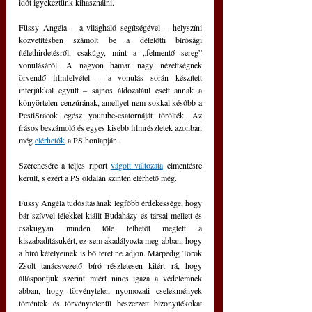
időt igyekeztünk kihasználni.
Füssy Angéla – a világháló segítségével – helyszíni 
közvetítésben számolt be a délelőtti bírósági 
ítélethirdetésről, csakúgy, mint a „felmentő sereg” 
vonulásáról. A nagyon hamar nagy nézettségnek 
örvendő filmfelvétel – a vonulás során készített 
interjúkkal együtt – sajnos áldozatául esett annak a 
könyörtelen cenzúrának, amellyel nem sokkal később a 
PestiSrácok egész youtube-csatornáját törölték. Az 
írásos beszámoló és egyes kisebb filmrészletek azonban 
még 
elérhetők
 a PS honlapján.
Szerencsére a teljes riport 
vágott változata
 elmentésre 
került, s ezért a PS oldalán szintén elérhető még.
Füssy Angéla tudósításának legfőbb érdekessége, hogy 
bár szívvel-lélekkel kiállt Budaházy és társai mellett és 
csakugyan minden tőle telhetőt megtett a 
kiszabadításukért, ez sem akadályozta meg abban, hogy 
a bíró kételyeinek is bő teret ne adjon. Márpedig 
Török 
Zsolt tanácsvezető bíró részletesen kitért rá, hogy 
álláspontjuk szerint miért nincs igaza a védelemnek 
abban, hogy törvénytelen nyomozati cselekmények 
történtek és törvénytelenül beszerzett bizonyítékokat 