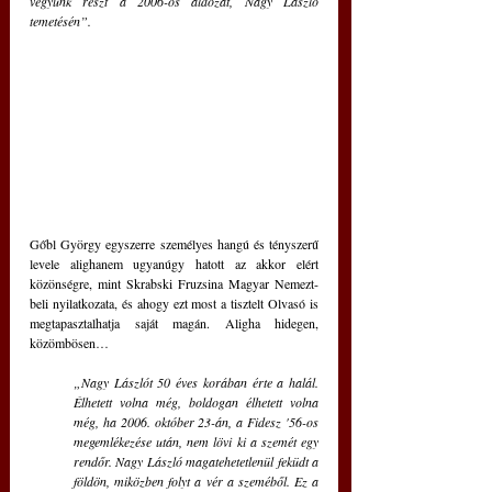
vegyünk részt a 2006-os áldozat, Nagy László 
temetésén”.
Gőbl György egyszerre személyes hangú és tényszerű 
levele alighanem ugyanúgy hatott az akkor elért 
közönségre, mint Skrabski Fruzsina Magyar Nemezt-
beli nyilatkozata, és ahogy ezt most a tisztelt Olvasó is 
megtapasztalhatja saját magán. Aligha hidegen, 
közömbösen…
„Nagy Lászlót 50 éves korában érte a halál. 
Élhetett volna még, boldogan élhetett volna 
még, ha 2006. október 23-án, a Fidesz '56-os 
megemlékezése után, nem lövi ki a szemét egy 
rendőr. Nagy László magatehetetlenül feküdt a 
földön, miközben folyt a vér a szeméből. Ez a 