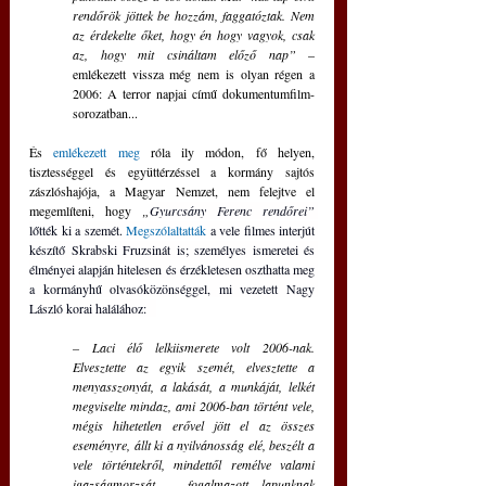
rendőrök jöttek be hozzám, faggatóztak. Nem 
az érdekelte őket, hogy én hogy vagyok, csak 
az, hogy mit csináltam előző nap” 
– 
emlékezett vissza még nem is olyan régen a 
2006: A terror napjai című dokumentumfilm-
sorozatban...
És 
emlékezett meg
 róla ily módon, fő helyen, 
tisztességgel és együttérzéssel a kormány sajtós 
zászlóshajója, a Magyar Nemzet, nem felejtve el 
megemlíteni, hogy 
„
Gyurcsány Ferenc rendőrei”
lőtték ki a szemét. 
Megszólaltatták
 a vele filmes interjút 
készítő Skrabski Fruzsinát is; személyes ismeretei és 
élményei alapján hitelesen és érzékletesen oszthatta meg 
a kormányhű olvasóközönséggel, mi vezetett Nagy 
László korai halálához:   
– Laci élő lelkiismerete volt 2006-nak. 
Elvesztette az egyik szemét, elvesztette a 
menyasszonyát, a lakását, a munkáját, lelkét 
megviselte mindaz, ami 2006-ban történt vele, 
mégis hihetetlen erővel jött el az összes 
eseményre, állt ki a nyilvánosság elé, beszélt a 
vele történtekről, mindettől remélve valami 
igazságmorzsát – fogalmazott lapunknak 