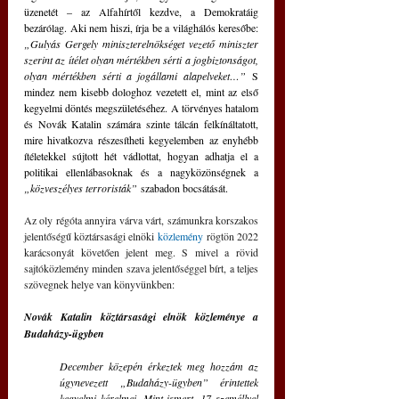
üzenetét – az Alfahírtől kezdve, a Demokratáig 
bezárólag. Aki nem hiszi, írja be a világhálós keresőbe: 
„Gulyás Gergely miniszterelnökséget vezető miniszter 
szerint az ítélet olyan mértékben sérti a jogbiztonságot, 
olyan mértékben sérti a jogállami alapelveket…”
 S 
mindez nem kisebb dologhoz vezetett el, mint az első 
kegyelmi döntés megszületéséhez. A törvényes hatalom 
és Novák Katalin számára szinte tálcán felkínáltatott, 
mire hivatkozva részesítheti kegyelemben az enyhébb 
ítéletekkel sújtott hét vádlottat, hogyan adhatja el a 
politikai ellenlábasoknak és a nagyközönségnek a 
„közveszélyes terroristák”
 szabadon bocsátását.
Az oly régóta annyira várva várt, számunkra korszakos 
jelentőségű köztársasági elnöki 
közlemény
 rögtön 2022 
karácsonyát követően jelent meg. S mivel a rövid 
sajtóközlemény minden szava jelentőséggel bírt, a teljes 
szövegnek helye van könyvünkben:
Novák Katalin köztársasági elnök közleménye a 
Budaházy-ügyben
December közepén érkeztek meg hozzám az 
úgynevezett „Budaházy-ügyben” érintettek 
kegyelmi kérelmei. Mint ismert, 17 személlyel 